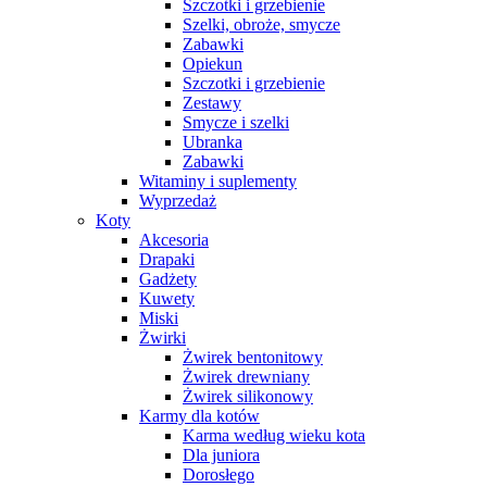
Szczotki i grzebienie
Szelki, obroże, smycze
Zabawki
Opiekun
Szczotki i grzebienie
Zestawy
Smycze i szelki
Ubranka
Zabawki
Witaminy i suplementy
Wyprzedaż
Koty
Akcesoria
Drapaki
Gadżety
Kuwety
Miski
Żwirki
Żwirek bentonitowy
Żwirek drewniany
Żwirek silikonowy
Karmy dla kotów
Karma według wieku kota
Dla juniora
Dorosłego