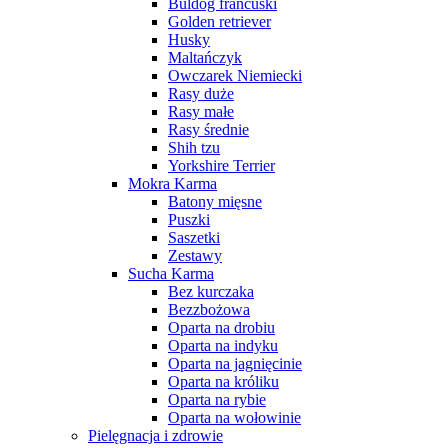
Buldog francuski
Golden retriever
Husky
Maltańczyk
Owczarek Niemiecki
Rasy duże
Rasy małe
Rasy średnie
Shih tzu
Yorkshire Terrier
Mokra Karma
Batony mięsne
Puszki
Saszetki
Zestawy
Sucha Karma
Bez kurczaka
Bezzbożowa
Oparta na drobiu
Oparta na indyku
Oparta na jagnięcinie
Oparta na króliku
Oparta na rybie
Oparta na wołowinie
Pielęgnacja i zdrowie