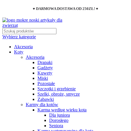
♥ DARMOWA DOSTAWA OD 250ZŁ! ♥
Wybierz kategorię
Akcesoria
Koty
Akcesoria
Drapaki
Gadżety
Kuwety
Miski
Pozostałe
Szczotki i grzebienie
Szelki, obroże, smycze
Zabawki
Karmy dla kotów
Karma według wieku kota
Dla juniora
Dorosłego
Seniora
Karma weterynaryjna dla kota