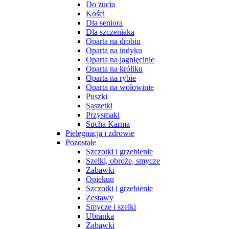
Do żucia
Kości
Dla seniora
Dla szczeniaka
Oparta na drobiu
Oparta na indyku
Oparta na jagnięcinie
Oparta na króliku
Oparta na rybie
Oparta na wołowinie
Puszki
Saszetki
Przysmaki
Sucha Karma
Pielęgnacja i zdrowie
Pozostałe
Szczotki i grzebienie
Szelki, obroże, smycze
Zabawki
Opiekun
Szczotki i grzebienie
Zestawy
Smycze i szelki
Ubranka
Zabawki