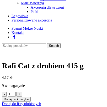
Małe zwierzęta
Akcesoria dla gryzoni
Ptaki
Legowiska
Personalizowane akcesoria
Poznaj Mokre Noski
Kontakt
Facebook
Search
Rafi Cat z drobiem 415 g
4,17
zł
9 w magazynie
ilość
Rafi
Dodaj do koszyka
Cat
Dodaj do listy ulubionych
z