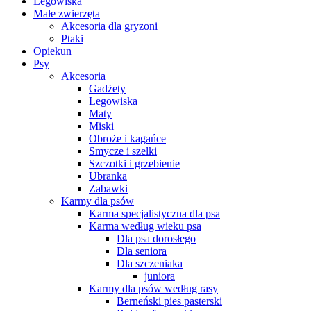
Legowiska
Małe zwierzęta
Akcesoria dla gryzoni
Ptaki
Opiekun
Psy
Akcesoria
Gadżety
Legowiska
Maty
Miski
Obroże i kagańce
Smycze i szelki
Szczotki i grzebienie
Ubranka
Zabawki
Karmy dla psów
Karma specjalistyczna dla psa
Karma według wieku psa
Dla psa dorosłego
Dla seniora
Dla szczeniaka
juniora
Karmy dla psów według rasy
Berneński pies pasterski