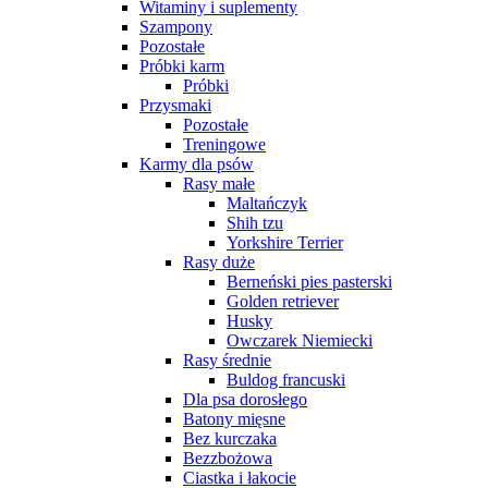
Witaminy i suplementy
Szampony
Pozostałe
Próbki karm
Próbki
Przysmaki
Pozostałe
Treningowe
Karmy dla psów
Rasy małe
Maltańczyk
Shih tzu
Yorkshire Terrier
Rasy duże
Berneński pies pasterski
Golden retriever
Husky
Owczarek Niemiecki
Rasy średnie
Buldog francuski
Dla psa dorosłego
Batony mięsne
Bez kurczaka
Bezzbożowa
Ciastka i łakocie