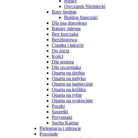
Husky
Owczarek Niemiecki
Rasy średnie
Buldog francuski
Dla psa dorosłego
Batony mięsne
Bez kurczaka
Bezzbożowa
Ciastka i łakocie
Do żucia
Kości
Dla seniora
Dla szczeniaka
Oparta na drobiu
Oparta na indyku
Oparta na jagnięcinie
Oparta na króliku
Oparta na rybie
Oparta na wołowinie
Puszki
Saszetki
Przysmaki
Sucha Karma
Pielęgnacja i zdrowie
Pozostałe