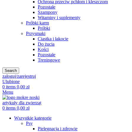
Ochrona przeciw pchłom i kleszczom
Pozostałe
Szampony
Witaminy i suplementy
Próbki karm
Próbki
Przysmaki
Ciastka i łakocie
Do żucia
Kości
Pozostałe
Treningowe
Search
zaloguj/zarejestruj
Ulubione
0
items
0,00
zł
Menu
0
items
0,00
zł
Wszystkie kategorie
Psy
Pielęgnacja i zdrowie