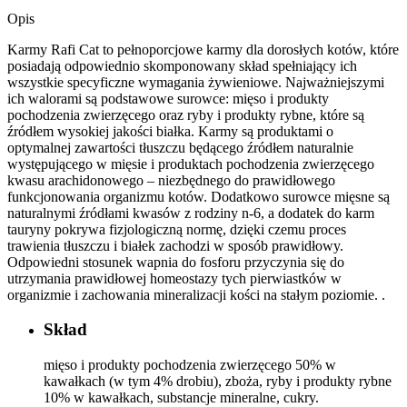
drobiem
Opis
415
g
Karmy Rafi Cat to pełnoporcjowe karmy dla dorosłych kotów, które
posiadają odpowiednio skomponowany skład spełniający ich
wszystkie specyficzne wymagania żywieniowe. Najważniejszymi
ich walorami są podstawowe surowce: mięso i produkty
pochodzenia zwierzęcego oraz ryby i produkty rybne, które są
źródłem wysokiej jakości białka. Karmy są produktami o
optymalnej zawartości tłuszczu będącego źródłem naturalnie
występującego w mięsie i produktach pochodzenia zwierzęcego
kwasu arachidonowego – niezbędnego do prawidłowego
funkcjonowania organizmu kotów. Dodatkowo surowce mięsne są
naturalnymi źródłami kwasów z rodziny n-6, a dodatek do karm
tauryny pokrywa fizjologiczną normę, dzięki czemu proces
trawienia tłuszczu i białek zachodzi w sposób prawidłowy.
Odpowiedni stosunek wapnia do fosforu przyczynia się do
utrzymania prawidłowej homeostazy tych pierwiastków w
organizmie i zachowania mineralizacji kości na stałym poziomie. .
Skład
mięso i produkty pochodzenia zwierzęcego 50% w
kawałkach (w tym 4% drobiu), zboża, ryby i produkty rybne
10% w kawałkach, substancje mineralne, cukry.