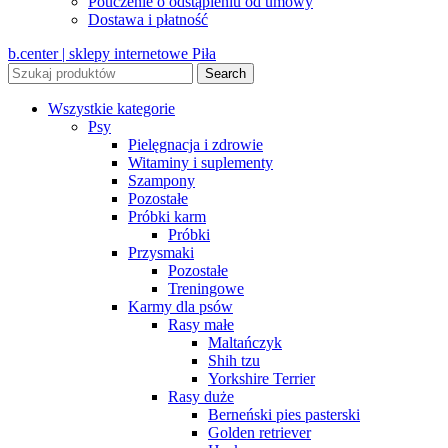
Pouczenie o odstąpieniu od umowy
Dostawa i płatność
b.center | sklepy internetowe Piła
Search
Wszystkie kategorie
Psy
Pielęgnacja i zdrowie
Witaminy i suplementy
Szampony
Pozostałe
Próbki karm
Próbki
Przysmaki
Pozostałe
Treningowe
Karmy dla psów
Rasy małe
Maltańczyk
Shih tzu
Yorkshire Terrier
Rasy duże
Berneński pies pasterski
Golden retriever