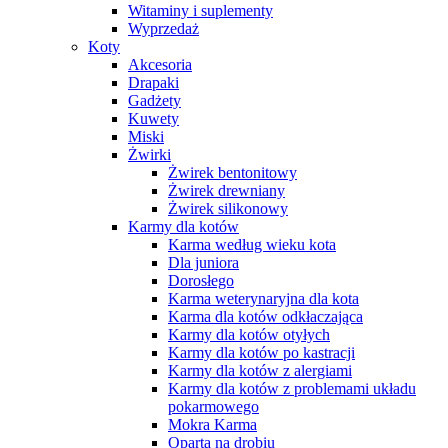
Witaminy i suplementy
Wyprzedaż
Koty
Akcesoria
Drapaki
Gadżety
Kuwety
Miski
Żwirki
Żwirek bentonitowy
Żwirek drewniany
Żwirek silikonowy
Karmy dla kotów
Karma według wieku kota
Dla juniora
Dorosłego
Karma weterynaryjna dla kota
Karma dla kotów odkłaczająca
Karmy dla kotów otyłych
Karmy dla kotów po kastracji
Karmy dla kotów z alergiami
Karmy dla kotów z problemami układu
pokarmowego
Mokra Karma
Oparta na drobiu