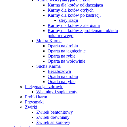
Karma dla kotów odkłaczająca
Karmy dla kotów otyłych
Karmy dla kotów po kastracji
sterylizacji
Karmy dla kotów z alergiami
Karmy dla kotów z problemami układu
pokarmowego
Mokra Karma
Oparta na drobiu
Oparta na jagnięcinie
Oparta na rybie
Oparta na wołowinie
Sucha Karma
Bezzbożowa
Oparta na drobiu
Oparta na rybie
Pielęgnacja i zdrowie
Witaminy i suplementy
Próbki karm
Przysmaki
Żwirki
Żwirek bentonitowy
Żwirek drewniany
Żwirek silikonowy