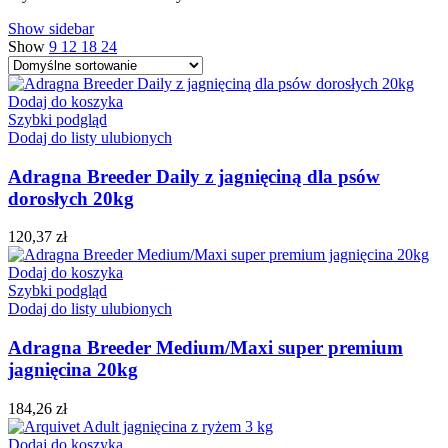
Show sidebar
Show
9
12
18
24
Dodaj do koszyka
Szybki podgląd
Dodaj do listy ulubionych
Adragna Breeder Daily z jagnięciną dla psów
dorosłych 20kg
120,37
zł
Dodaj do koszyka
Szybki podgląd
Dodaj do listy ulubionych
Adragna Breeder Medium/Maxi super premium
jagnięcina 20kg
184,26
zł
Dodaj do koszyka