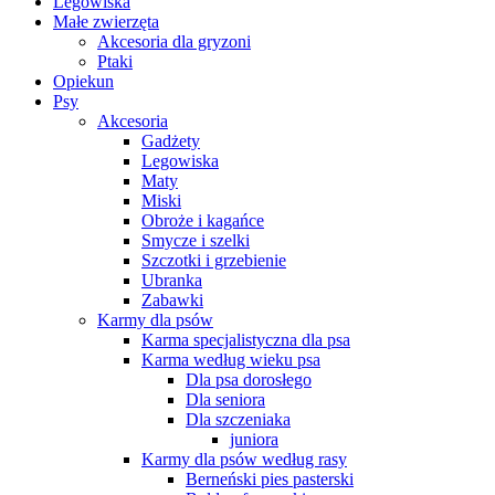
Legowiska
Małe zwierzęta
Akcesoria dla gryzoni
Ptaki
Opiekun
Psy
Akcesoria
Gadżety
Legowiska
Maty
Miski
Obroże i kagańce
Smycze i szelki
Szczotki i grzebienie
Ubranka
Zabawki
Karmy dla psów
Karma specjalistyczna dla psa
Karma według wieku psa
Dla psa dorosłego
Dla seniora
Dla szczeniaka
juniora
Karmy dla psów według rasy
Berneński pies pasterski