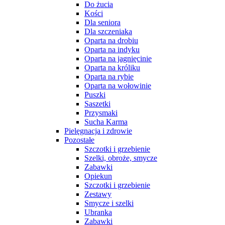
Do żucia
Kości
Dla seniora
Dla szczeniaka
Oparta na drobiu
Oparta na indyku
Oparta na jagnięcinie
Oparta na króliku
Oparta na rybie
Oparta na wołowinie
Puszki
Saszetki
Przysmaki
Sucha Karma
Pielęgnacja i zdrowie
Pozostałe
Szczotki i grzebienie
Szelki, obroże, smycze
Zabawki
Opiekun
Szczotki i grzebienie
Zestawy
Smycze i szelki
Ubranka
Zabawki