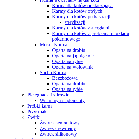
Karma dla kotów odkłaczająca
Karmy dla kotów otyłych
Karmy dla kotów po kastracji
sterylizacji
Karmy dla kotów z alergiami
Karmy dla kotów z problemami układu
pokarmowego
Mokra Karma
Oparta na drobiu
Oparta na jagnięcinie
Oparta na rybie
Oparta na wołowinie
Sucha Karma
Bezzbożowa
Oparta na drobiu
Oparta na rybie
Pielęgnacja i zdrowie
Witaminy i suplementy
Próbki karm
Przysmaki
Żwirki
Żwirek bentonitowy
Żwirek drewniany
Żwirek silikonowy