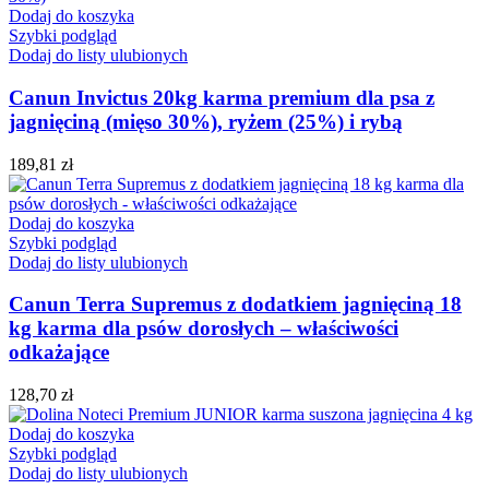
Dodaj do koszyka
Szybki podgląd
Dodaj do listy ulubionych
Canun Invictus 20kg karma premium dla psa z
jagnięciną (mięso 30%), ryżem (25%) i rybą
189,81
zł
Dodaj do koszyka
Szybki podgląd
Dodaj do listy ulubionych
Canun Terra Supremus z dodatkiem jagnięciną 18
kg karma dla psów dorosłych – właściwości
odkażające
128,70
zł
Dodaj do koszyka
Szybki podgląd
Dodaj do listy ulubionych