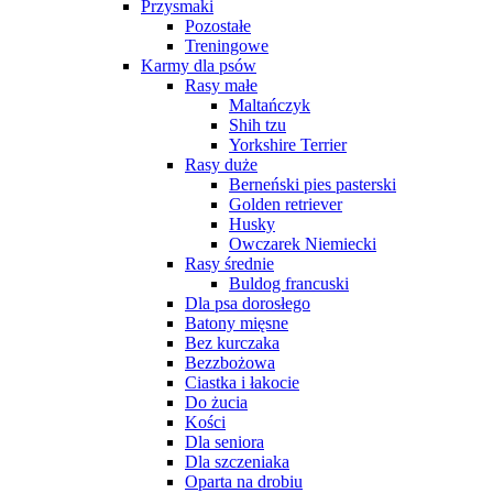
Przysmaki
Pozostałe
Treningowe
Karmy dla psów
Rasy małe
Maltańczyk
Shih tzu
Yorkshire Terrier
Rasy duże
Berneński pies pasterski
Golden retriever
Husky
Owczarek Niemiecki
Rasy średnie
Buldog francuski
Dla psa dorosłego
Batony mięsne
Bez kurczaka
Bezzbożowa
Ciastka i łakocie
Do żucia
Kości
Dla seniora
Dla szczeniaka
Oparta na drobiu