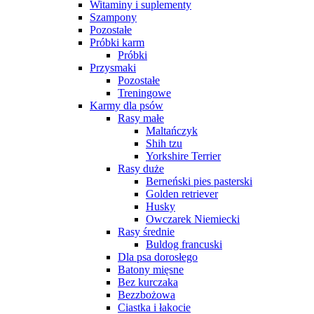
Witaminy i suplementy
Szampony
Pozostałe
Próbki karm
Próbki
Przysmaki
Pozostałe
Treningowe
Karmy dla psów
Rasy małe
Maltańczyk
Shih tzu
Yorkshire Terrier
Rasy duże
Berneński pies pasterski
Golden retriever
Husky
Owczarek Niemiecki
Rasy średnie
Buldog francuski
Dla psa dorosłego
Batony mięsne
Bez kurczaka
Bezzbożowa
Ciastka i łakocie