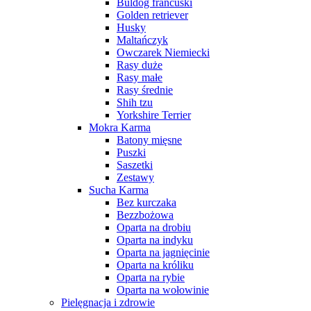
Buldog francuski
Golden retriever
Husky
Maltańczyk
Owczarek Niemiecki
Rasy duże
Rasy małe
Rasy średnie
Shih tzu
Yorkshire Terrier
Mokra Karma
Batony mięsne
Puszki
Saszetki
Zestawy
Sucha Karma
Bez kurczaka
Bezzbożowa
Oparta na drobiu
Oparta na indyku
Oparta na jagnięcinie
Oparta na króliku
Oparta na rybie
Oparta na wołowinie
Pielęgnacja i zdrowie