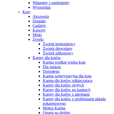
Witaminy i suplementy
Wyprzedaż
Koty
Akcesoria
Drapaki
Gadżety
Kuwety
Miski
Żwirki
Żwirek bentonitowy
Żwirek drewniany
Żwirek silikonowy
Karmy dla kotów
Karma według wieku kota
Dla juniora
Dorosłego
Karma weterynaryjna dla kota
Karma dla kotów odkłaczająca
Karmy dla kotów otyłych
Karmy dla kotów po kastracji
Karmy dla kotów z alergiami
Karmy dla kotów z problemami układu
pokarmowego
Mokra Karma
Oparta na drobiu