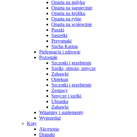
Oparta na indyku
Oparta na jagnięcinie
Oparta na króliku
Oparta na rybie
Oparta na wołowinie
Puszki
Saszetki
Przysmaki
Sucha Karma
Pielęgnacja i zdrowie
Pozostałe
Szczotki i grzebienie
Szelki, obroże, smycze
Zabawki
Opiekun
Szczotki i grzebienie
Zestawy
Smycze i szelki
Ubranka
Zabawki
Witaminy i suplementy
Wyprzedaż
Koty
Akcesoria
Drapaki