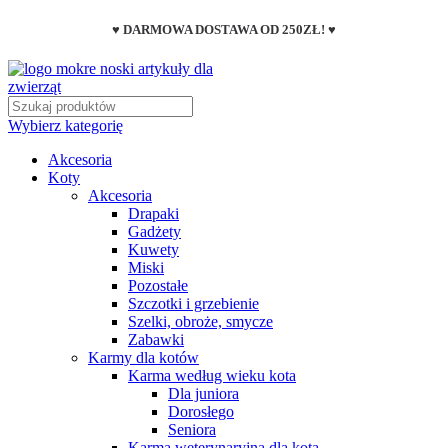
♥ DARMOWA DOSTAWA OD 250ZŁ! ♥
Wybierz kategorię
Akcesoria
Koty
Akcesoria
Drapaki
Gadżety
Kuwety
Miski
Pozostałe
Szczotki i grzebienie
Szelki, obroże, smycze
Zabawki
Karmy dla kotów
Karma według wieku kota
Dla juniora
Dorosłego
Seniora
Karma weterynaryjna dla kota