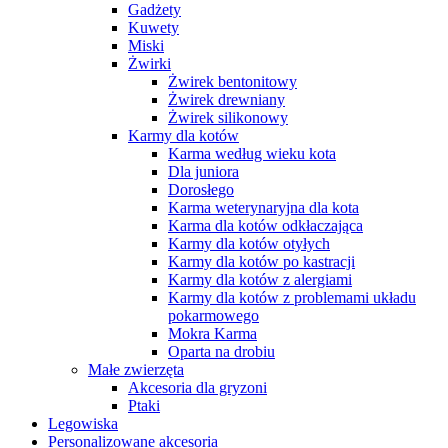
Gadżety
Kuwety
Miski
Żwirki
Żwirek bentonitowy
Żwirek drewniany
Żwirek silikonowy
Karmy dla kotów
Karma według wieku kota
Dla juniora
Dorosłego
Karma weterynaryjna dla kota
Karma dla kotów odkłaczająca
Karmy dla kotów otyłych
Karmy dla kotów po kastracji
Karmy dla kotów z alergiami
Karmy dla kotów z problemami układu
pokarmowego
Mokra Karma
Oparta na drobiu
Małe zwierzęta
Akcesoria dla gryzoni
Ptaki
Legowiska
Personalizowane akcesoria