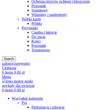
Ochrona przeciw pchłom i kleszczom
Pozostałe
Szampony
Witaminy i suplementy
Próbki karm
Próbki
Przysmaki
Ciastka i łakocie
Do żucia
Kości
Pozostałe
Treningowe
Search
zaloguj/zarejestruj
Ulubione
0
items
0,00
zł
Menu
0
items
0,00
zł
Wszystkie kategorie
Psy
Pielęgnacja i zdrowie