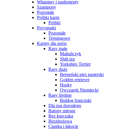
Witaminy i suplementy
Szampony
Pozostałe
Próbki karm
Próbki
Przysmaki
Pozostałe
Treningowe
Karmy dla psów
Rasy małe
Maltańczyk
Shih tzu
Yorkshire Terrier
Rasy duże
Berneński pies pasterski
Golden retriever
Husky
Owczarek Niemiecki
Rasy średnie
Buldog francuski
Dla psa dorosłego
Batony mięsne
Bez kurczaka
Bezzbożowa
Ciastka i łakocie