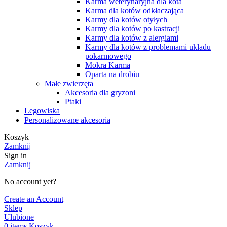
Karma weterynaryjna dla kota
Karma dla kotów odkłaczająca
Karmy dla kotów otyłych
Karmy dla kotów po kastracji
Karmy dla kotów z alergiami
Karmy dla kotów z problemami układu
pokarmowego
Mokra Karma
Oparta na drobiu
Małe zwierzęta
Akcesoria dla gryzoni
Ptaki
Legowiska
Personalizowane akcesoria
Koszyk
Zamknij
Sign in
Zamknij
No account yet?
Create an Account
Sklep
Ulubione
0
items
Koszyk