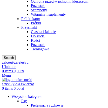
Ochrona przeciw pchłom i kleszczom
Pozostałe
Szampony
Witaminy i suplementy
Próbki karm
Próbki
Przysmaki
Ciastka i łakocie
Do żucia
Kości
Pozostałe
Treningowe
Search
zaloguj/zarejestruj
Ulubione
0
items
0,00
zł
Menu
0
items
0,00
zł
Wszystkie kategorie
Psy
Pielęgnacja i zdrowie