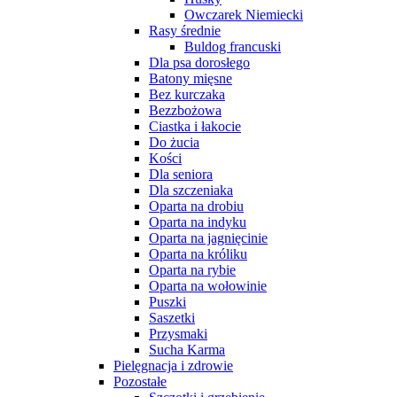
Owczarek Niemiecki
Rasy średnie
Buldog francuski
Dla psa dorosłego
Batony mięsne
Bez kurczaka
Bezzbożowa
Ciastka i łakocie
Do żucia
Kości
Dla seniora
Dla szczeniaka
Oparta na drobiu
Oparta na indyku
Oparta na jagnięcinie
Oparta na króliku
Oparta na rybie
Oparta na wołowinie
Puszki
Saszetki
Przysmaki
Sucha Karma
Pielęgnacja i zdrowie
Pozostałe