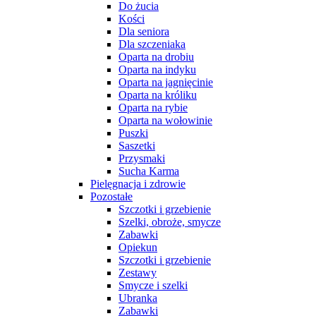
Do żucia
Kości
Dla seniora
Dla szczeniaka
Oparta na drobiu
Oparta na indyku
Oparta na jagnięcinie
Oparta na króliku
Oparta na rybie
Oparta na wołowinie
Puszki
Saszetki
Przysmaki
Sucha Karma
Pielęgnacja i zdrowie
Pozostałe
Szczotki i grzebienie
Szelki, obroże, smycze
Zabawki
Opiekun
Szczotki i grzebienie
Zestawy
Smycze i szelki
Ubranka
Zabawki