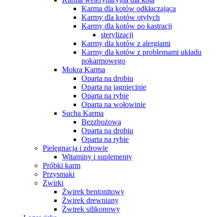
Karma dla kotów odkłaczająca
Karmy dla kotów otyłych
Karmy dla kotów po kastracji
sterylizacji
Karmy dla kotów z alergiami
Karmy dla kotów z problemami układu
pokarmowego
Mokra Karma
Oparta na drobiu
Oparta na jagnięcinie
Oparta na rybie
Oparta na wołowinie
Sucha Karma
Bezzbożowa
Oparta na drobiu
Oparta na rybie
Pielęgnacja i zdrowie
Witaminy i suplementy
Próbki karm
Przysmaki
Żwirki
Żwirek bentonitowy
Żwirek drewniany
Żwirek silikonowy