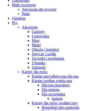
Legowiska
Małe zwierzęta
Akcesoria dla gryzoni
Ptaki
Opiekun
Psy
Akcesoria
Gadżety
Legowiska
Maty
Miski
Obroże i kagańce
Smycze i szelki
Szczotki i grzebienie
Ubranka
Zabawki
Karmy dla psów
Karma specjalistyczna dla psa
Karma według wieku psa
Dla psa dorosłego
Dla seniora
Dla szczeniaka
juniora
Karmy dla psów według rasy
Berneński pies pasterski