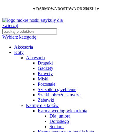
♥ DARMOWA DOSTAWA OD 250ZŁ! ♥
Wybierz kategorię
Akcesoria
Koty
Akcesoria
Drapaki
Gadżety
Kuwety
Miski
Pozostałe
Szczotki i grzebienie
Szelki, obroże, smycze
Zabawki
Karmy dla kotów
Karma według wieku kota
Dla juniora
Dorosłego
Seniora
Karma weterynaryjna dla kota