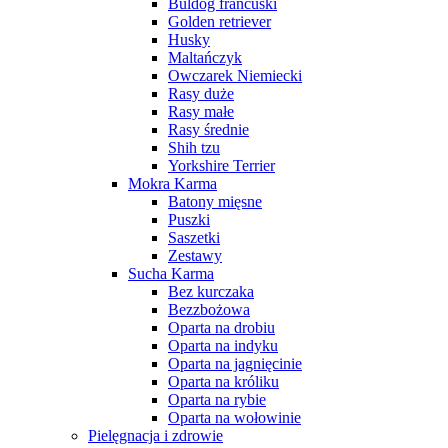
Buldog francuski
Golden retriever
Husky
Maltańczyk
Owczarek Niemiecki
Rasy duże
Rasy małe
Rasy średnie
Shih tzu
Yorkshire Terrier
Mokra Karma
Batony mięsne
Puszki
Saszetki
Zestawy
Sucha Karma
Bez kurczaka
Bezzbożowa
Oparta na drobiu
Oparta na indyku
Oparta na jagnięcinie
Oparta na króliku
Oparta na rybie
Oparta na wołowinie
Pielęgnacja i zdrowie