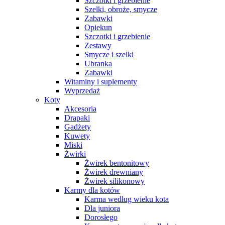
Szczotki i grzebienie
Szelki, obroże, smycze
Zabawki
Opiekun
Szczotki i grzebienie
Zestawy
Smycze i szelki
Ubranka
Zabawki
Witaminy i suplementy
Wyprzedaż
Koty
Akcesoria
Drapaki
Gadżety
Kuwety
Miski
Żwirki
Żwirek bentonitowy
Żwirek drewniany
Żwirek silikonowy
Karmy dla kotów
Karma według wieku kota
Dla juniora
Dorosłego