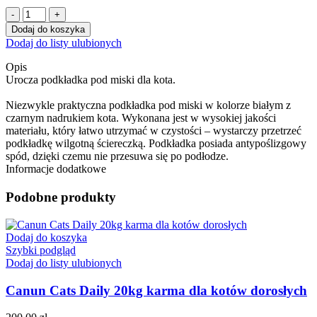
ilość
Podkładka
Dodaj do koszyka
pod
Dodaj do listy ulubionych
miski
Zentangle,
Opis
44
Urocza podkładka pod miski dla kota.
×
28
Niezwykle praktyczna podkładka pod miski w kolorze białym z
cm,
czarnym nadrukiem kota. Wykonana jest w wysokiej jakości
biało/czarna
materiału, który łatwo utrzymać w czystości – wystarczy przetrzeć
podkładkę wilgotną ściereczką. Podkładka posiada antypoślizgowy
spód, dzięki czemu nie przesuwa się po podłodze.
Informacje dodatkowe
Podobne produkty
Dodaj do koszyka
Szybki podgląd
Dodaj do listy ulubionych
Canun Cats Daily 20kg karma dla kotów dorosłych