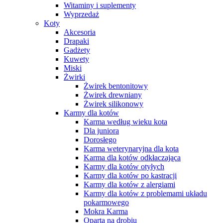
Witaminy i suplementy
Wyprzedaż
Koty
Akcesoria
Drapaki
Gadżety
Kuwety
Miski
Żwirki
Żwirek bentonitowy
Żwirek drewniany
Żwirek silikonowy
Karmy dla kotów
Karma według wieku kota
Dla juniora
Dorosłego
Karma weterynaryjna dla kota
Karma dla kotów odkłaczająca
Karmy dla kotów otyłych
Karmy dla kotów po kastracji
Karmy dla kotów z alergiami
Karmy dla kotów z problemami układu
pokarmowego
Mokra Karma
Oparta na drobiu