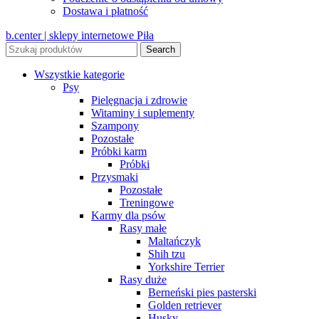
Dostawa i płatność
b.center | sklepy internetowe Piła
Search
Wszystkie kategorie
Psy
Pielęgnacja i zdrowie
Witaminy i suplementy
Szampony
Pozostałe
Próbki karm
Próbki
Przysmaki
Pozostałe
Treningowe
Karmy dla psów
Rasy małe
Maltańczyk
Shih tzu
Yorkshire Terrier
Rasy duże
Berneński pies pasterski
Golden retriever
Husky