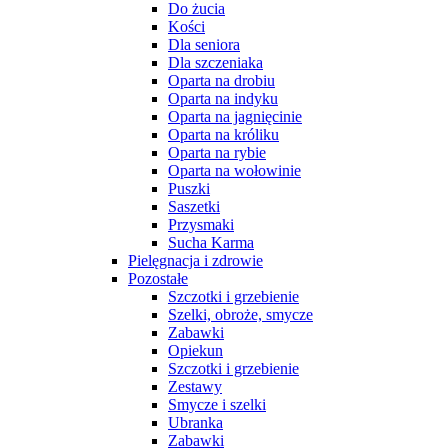
Do żucia
Kości
Dla seniora
Dla szczeniaka
Oparta na drobiu
Oparta na indyku
Oparta na jagnięcinie
Oparta na króliku
Oparta na rybie
Oparta na wołowinie
Puszki
Saszetki
Przysmaki
Sucha Karma
Pielęgnacja i zdrowie
Pozostałe
Szczotki i grzebienie
Szelki, obroże, smycze
Zabawki
Opiekun
Szczotki i grzebienie
Zestawy
Smycze i szelki
Ubranka
Zabawki