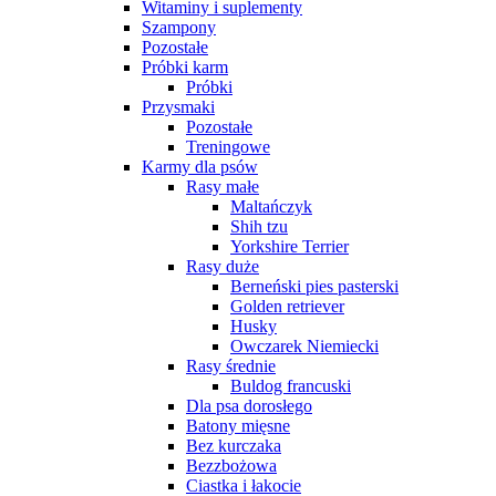
Witaminy i suplementy
Szampony
Pozostałe
Próbki karm
Próbki
Przysmaki
Pozostałe
Treningowe
Karmy dla psów
Rasy małe
Maltańczyk
Shih tzu
Yorkshire Terrier
Rasy duże
Berneński pies pasterski
Golden retriever
Husky
Owczarek Niemiecki
Rasy średnie
Buldog francuski
Dla psa dorosłego
Batony mięsne
Bez kurczaka
Bezzbożowa
Ciastka i łakocie