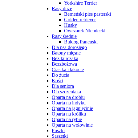
Yorkshire Terrier
Rasy duże
Berneński pies pasterski
Golden retriever
Husky
Owczarek Niemiecki
Rasy średnie
Buldog francuski
Dla psa dorosłego
Batony mięsne
Bez kurczaka
Bezzbożowa
Ciastka i łakocie
Do żucia
Kości
Dla seniora
Dla szczeniaka
Oparta na drobiu
Oparta na indyku
Oparta na jagnięcinie
Oparta na króliku
Oparta na rybie
Oparta na wołowinie
Puszki
Saszetki