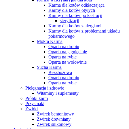
Karma dla kotów odkłaczająca
Karmy dla kotów otyłych
Karmy dla kotów po kastracji
sterylizacji
Karmy dla kotów z alergiami
Karmy dla kotów z problemami układu
pokarmowego
Mokra Karma
Oparta na drobiu
Oparta na jagnięcinie
Oparta na rybie
Oparta na wołowinie
Sucha Karma
Bezzbożowa
Oparta na drobiu
Oparta na rybie
Pielęgnacja i zdrowie
Witaminy i suplementy
Próbki karm
Przysmaki
Żwirki
Żwirek bentonitowy
Żwirek drewniany
Żwirek silikonowy