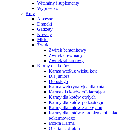
Witaminy i suplementy
Wyprzedaż
Koty
Akcesoria
Drapaki
Gadżety
Kuwety
Miski
Żwirki
Żwirek bentonitowy
Żwirek drewniany
Żwirek silikonowy
Karmy dla kotów
Karma według wieku kota
Dla juniora
Dorosłego
Karma weterynaryjna dla kota
Karma dla kotów odkłaczająca
Karmy dla kotów otyłych
Karmy dla kotów po kastracji
Karmy dla kotów z alergiami
Karmy dla kotów z problemami układu
pokarmowego
Mokra Karma
Oparta na drobiu