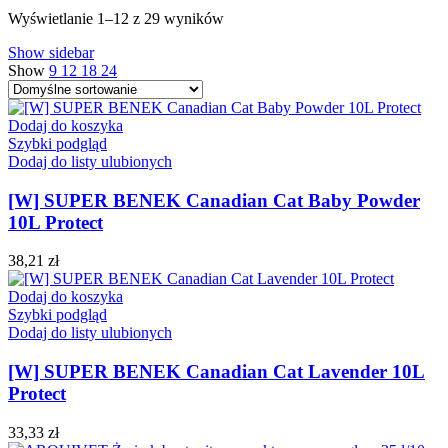
Wyświetlanie 1–12 z 29 wyników
Show sidebar
Show
9
12
18
24
Dodaj do koszyka
Szybki podgląd
Dodaj do listy ulubionych
[W] SUPER BENEK Canadian Cat Baby Powder
10L Protect
38,21
zł
Dodaj do koszyka
Szybki podgląd
Dodaj do listy ulubionych
[W] SUPER BENEK Canadian Cat Lavender 10L
Protect
33,33
zł