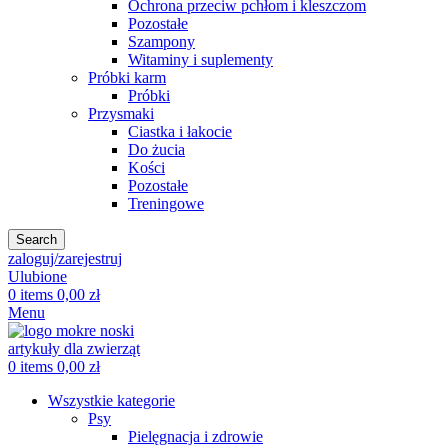
Ochrona przeciw pchłom i kleszczom
Pozostałe
Szampony
Witaminy i suplementy
Próbki karm
Próbki
Przysmaki
Ciastka i łakocie
Do żucia
Kości
Pozostałe
Treningowe
Search
zaloguj/zarejestruj
Ulubione
0
items
0,00
zł
Menu
0
items
0,00
zł
Wszystkie kategorie
Psy
Pielęgnacja i zdrowie