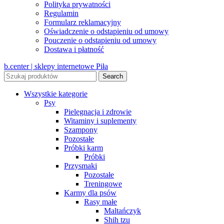
Polityka prywatności
Regulamin
Formularz reklamacyjny
Oświadczenie o odstapieniu od umowy
Pouczenie o odstąpieniu od umowy
Dostawa i płatność
b.center | sklepy internetowe Piła
Search
Wszystkie kategorie
Psy
Pielęgnacja i zdrowie
Witaminy i suplementy
Szampony
Pozostałe
Próbki karm
Próbki
Przysmaki
Pozostałe
Treningowe
Karmy dla psów
Rasy małe
Maltańczyk
Shih tzu