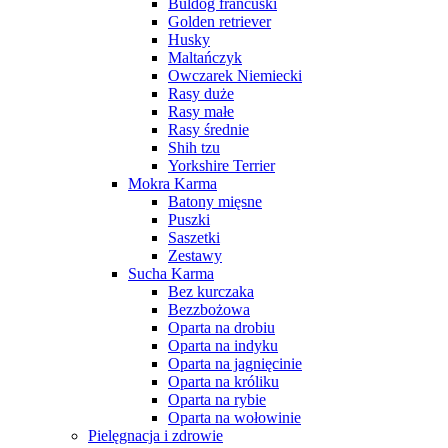
Buldog francuski
Golden retriever
Husky
Maltańczyk
Owczarek Niemiecki
Rasy duże
Rasy małe
Rasy średnie
Shih tzu
Yorkshire Terrier
Mokra Karma
Batony mięsne
Puszki
Saszetki
Zestawy
Sucha Karma
Bez kurczaka
Bezzbożowa
Oparta na drobiu
Oparta na indyku
Oparta na jagnięcinie
Oparta na króliku
Oparta na rybie
Oparta na wołowinie
Pielęgnacja i zdrowie