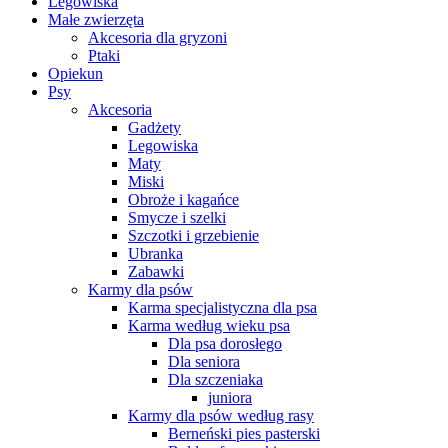
Legowiska
Małe zwierzęta
Akcesoria dla gryzoni
Ptaki
Opiekun
Psy
Akcesoria
Gadżety
Legowiska
Maty
Miski
Obroże i kagańce
Smycze i szelki
Szczotki i grzebienie
Ubranka
Zabawki
Karmy dla psów
Karma specjalistyczna dla psa
Karma według wieku psa
Dla psa dorosłego
Dla seniora
Dla szczeniaka
juniora
Karmy dla psów według rasy
Berneński pies pasterski