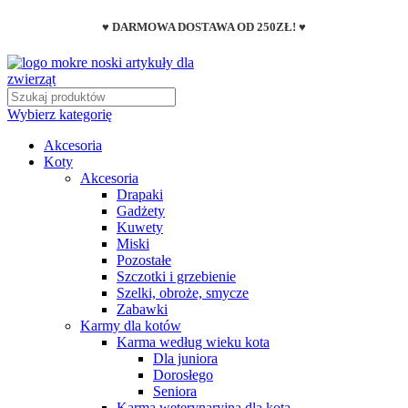
♥ DARMOWA DOSTAWA OD 250ZŁ! ♥
Wybierz kategorię
Akcesoria
Koty
Akcesoria
Drapaki
Gadżety
Kuwety
Miski
Pozostałe
Szczotki i grzebienie
Szelki, obroże, smycze
Zabawki
Karmy dla kotów
Karma według wieku kota
Dla juniora
Dorosłego
Seniora
Karma weterynaryjna dla kota