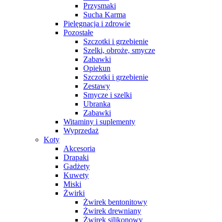
Przysmaki
Sucha Karma
Pielęgnacja i zdrowie
Pozostałe
Szczotki i grzebienie
Szelki, obroże, smycze
Zabawki
Opiekun
Szczotki i grzebienie
Zestawy
Smycze i szelki
Ubranka
Zabawki
Witaminy i suplementy
Wyprzedaż
Koty
Akcesoria
Drapaki
Gadżety
Kuwety
Miski
Żwirki
Żwirek bentonitowy
Żwirek drewniany
Żwirek silikonowy