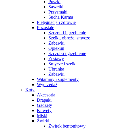
Puszki
Saszetki
Przysmaki
Sucha Karma
Pielęgnacja i zdrowie
Pozostałe
Szczotki i grzebienie
Szelki, obroże, smycze
Zabawki
Opiekun
Szczotki i grzebienie
Zestawy
Smycze i szelki
Ubranka
Zabawki
Witaminy i suplementy
Wyprzedaż
Koty
Akcesoria
Drapaki
Gadżety
Kuwety
Miski
Żwirki
Żwirek bentonitowy