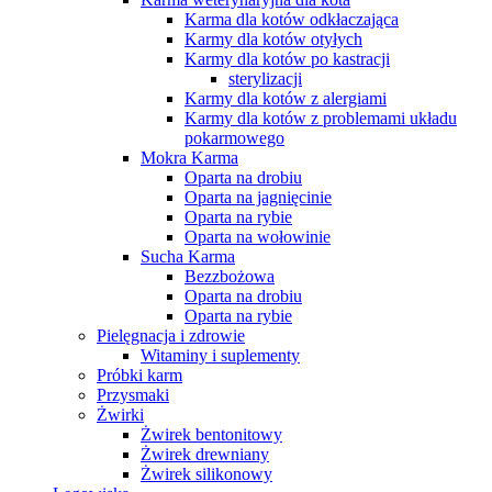
Karma dla kotów odkłaczająca
Karmy dla kotów otyłych
Karmy dla kotów po kastracji
sterylizacji
Karmy dla kotów z alergiami
Karmy dla kotów z problemami układu
pokarmowego
Mokra Karma
Oparta na drobiu
Oparta na jagnięcinie
Oparta na rybie
Oparta na wołowinie
Sucha Karma
Bezzbożowa
Oparta na drobiu
Oparta na rybie
Pielęgnacja i zdrowie
Witaminy i suplementy
Próbki karm
Przysmaki
Żwirki
Żwirek bentonitowy
Żwirek drewniany
Żwirek silikonowy