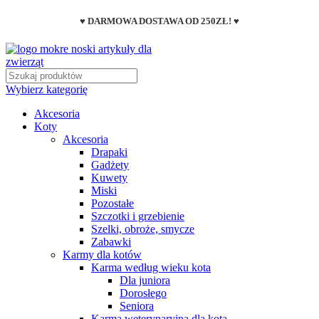
♥ DARMOWA DOSTAWA OD 250ZŁ! ♥
Wybierz kategorię
Akcesoria
Koty
Akcesoria
Drapaki
Gadżety
Kuwety
Miski
Pozostałe
Szczotki i grzebienie
Szelki, obroże, smycze
Zabawki
Karmy dla kotów
Karma według wieku kota
Dla juniora
Dorosłego
Seniora
Karma weterynaryjna dla kota