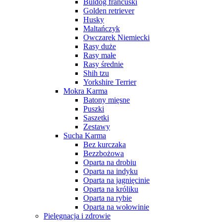
Buldog francuski
Golden retriever
Husky
Maltańczyk
Owczarek Niemiecki
Rasy duże
Rasy małe
Rasy średnie
Shih tzu
Yorkshire Terrier
Mokra Karma
Batony mięsne
Puszki
Saszetki
Zestawy
Sucha Karma
Bez kurczaka
Bezzbożowa
Oparta na drobiu
Oparta na indyku
Oparta na jagnięcinie
Oparta na króliku
Oparta na rybie
Oparta na wołowinie
Pielęgnacja i zdrowie