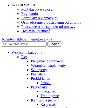
INFORMACJE
Polityka prywatności
Regulamin
Formularz reklamacyjny
Oświadczenie o odstapieniu od umowy
Pouczenie o odstąpieniu od umowy
Dostawa i płatność
b.center | sklepy internetowe Piła
Search
Wszystkie kategorie
Psy
Pielęgnacja i zdrowie
Witaminy i suplementy
Szampony
Pozostałe
Próbki karm
Próbki
Przysmaki
Pozostałe
Treningowe
Karmy dla psów
Rasy małe