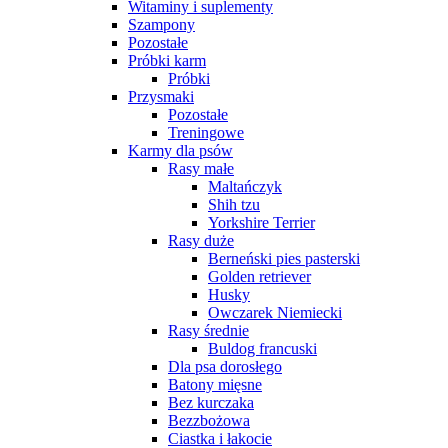
Witaminy i suplementy
Szampony
Pozostałe
Próbki karm
Próbki
Przysmaki
Pozostałe
Treningowe
Karmy dla psów
Rasy małe
Maltańczyk
Shih tzu
Yorkshire Terrier
Rasy duże
Berneński pies pasterski
Golden retriever
Husky
Owczarek Niemiecki
Rasy średnie
Buldog francuski
Dla psa dorosłego
Batony mięsne
Bez kurczaka
Bezzbożowa
Ciastka i łakocie