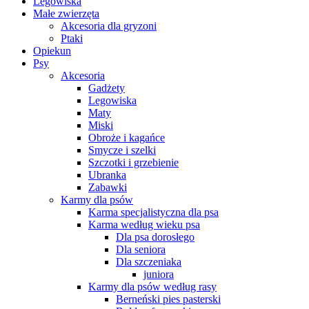
Legowiska
Małe zwierzęta
Akcesoria dla gryzoni
Ptaki
Opiekun
Psy
Akcesoria
Gadżety
Legowiska
Maty
Miski
Obroże i kagańce
Smycze i szelki
Szczotki i grzebienie
Ubranka
Zabawki
Karmy dla psów
Karma specjalistyczna dla psa
Karma według wieku psa
Dla psa dorosłego
Dla seniora
Dla szczeniaka
juniora
Karmy dla psów według rasy
Berneński pies pasterski