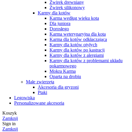
Żwirek drewniany
Żwirek silikonowy
Karmy dla kotów
Karma według wieku kota
Dla juniora
Dorosłego
Karma weterynaryjna dla kota
Karma dla kotów odkłaczająca
Karmy dla kotów otyłych
Karmy dla kotów po kastracji
Karmy dla kotów z alergiami
Karmy dla kotów z problemami układu
pokarmowego
Mokra Karma
Oparta na drobiu
Małe zwierzęta
Akcesoria dla gryzoni
Ptaki
Legowiska
Personalizowane akcesoria
Koszyk
Zamknij
Sign in
Zamknij