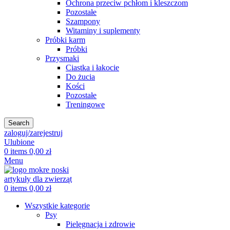
Ochrona przeciw pchłom i kleszczom
Pozostałe
Szampony
Witaminy i suplementy
Próbki karm
Próbki
Przysmaki
Ciastka i łakocie
Do żucia
Kości
Pozostałe
Treningowe
Search
zaloguj/zarejestruj
Ulubione
0
items
0,00
zł
Menu
0
items
0,00
zł
Wszystkie kategorie
Psy
Pielęgnacja i zdrowie