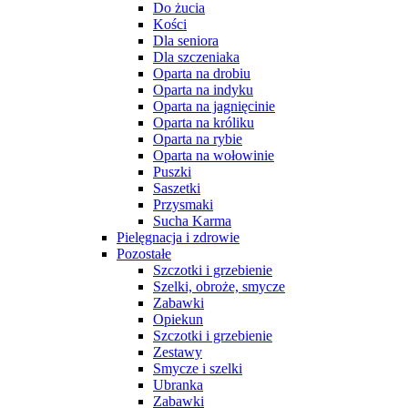
Do żucia
Kości
Dla seniora
Dla szczeniaka
Oparta na drobiu
Oparta na indyku
Oparta na jagnięcinie
Oparta na króliku
Oparta na rybie
Oparta na wołowinie
Puszki
Saszetki
Przysmaki
Sucha Karma
Pielęgnacja i zdrowie
Pozostałe
Szczotki i grzebienie
Szelki, obroże, smycze
Zabawki
Opiekun
Szczotki i grzebienie
Zestawy
Smycze i szelki
Ubranka
Zabawki