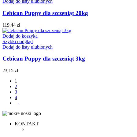
Dodaj do listy ulubionych
Cebican Puppy dla szczeniąt 20kg
119,44
zł
Dodaj do koszyka
Szybki podgląd
Dodaj do listy ulubionych
Cebican Puppy dla szczeniąt 3kg
23,15
zł
1
2
3
4
→
KONTAKT