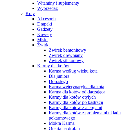
Witaminy i suplementy
Wyprzedaż
Koty
Akcesoria
Drapaki
Gadżety
Kuwety
Miski
Żwirki
Żwirek bentonitowy
Żwirek drewniany
Żwirek silikonowy
Karmy dla kotów
Karma według wieku kota
Dla juniora
Dorosłego
Karma weterynaryjna dla kota
Karma dla kotów odkłaczająca
Karmy dla kotów otyłych
Karmy dla kotów po kastracji
Karmy dla kotów z alergiami
Karmy dla kotów z problemami układu
pokarmowego
Mokra Karma
Oparta na drobiu