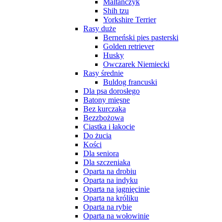
Maltańczyk
Shih tzu
Yorkshire Terrier
Rasy duże
Berneński pies pasterski
Golden retriever
Husky
Owczarek Niemiecki
Rasy średnie
Buldog francuski
Dla psa dorosłego
Batony mięsne
Bez kurczaka
Bezzbożowa
Ciastka i łakocie
Do żucia
Kości
Dla seniora
Dla szczeniaka
Oparta na drobiu
Oparta na indyku
Oparta na jagnięcinie
Oparta na króliku
Oparta na rybie
Oparta na wołowinie