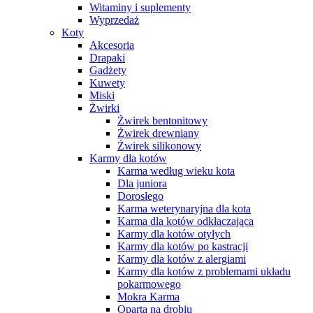
Witaminy i suplementy
Wyprzedaż
Koty
Akcesoria
Drapaki
Gadżety
Kuwety
Miski
Żwirki
Żwirek bentonitowy
Żwirek drewniany
Żwirek silikonowy
Karmy dla kotów
Karma według wieku kota
Dla juniora
Dorosłego
Karma weterynaryjna dla kota
Karma dla kotów odkłaczająca
Karmy dla kotów otyłych
Karmy dla kotów po kastracji
Karmy dla kotów z alergiami
Karmy dla kotów z problemami układu
pokarmowego
Mokra Karma
Oparta na drobiu