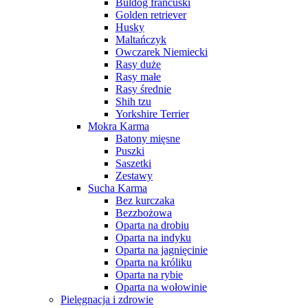
Buldog francuski
Golden retriever
Husky
Maltańczyk
Owczarek Niemiecki
Rasy duże
Rasy małe
Rasy średnie
Shih tzu
Yorkshire Terrier
Mokra Karma
Batony mięsne
Puszki
Saszetki
Zestawy
Sucha Karma
Bez kurczaka
Bezzbożowa
Oparta na drobiu
Oparta na indyku
Oparta na jagnięcinie
Oparta na króliku
Oparta na rybie
Oparta na wołowinie
Pielęgnacja i zdrowie