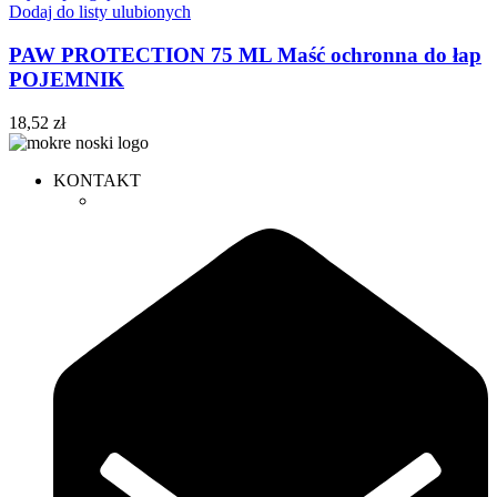
Dodaj do listy ulubionych
PAW PROTECTION 75 ML Maść ochronna do łap
POJEMNIK
18,52
zł
KONTAKT