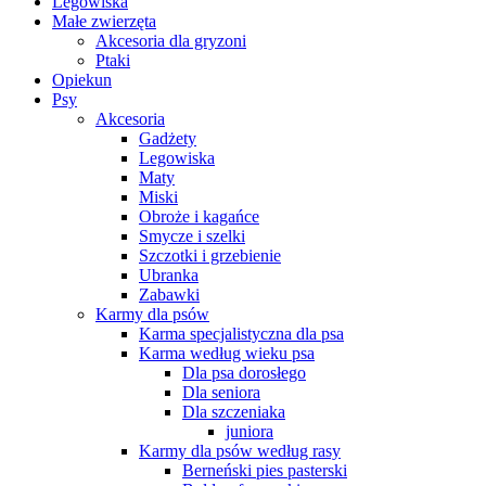
Legowiska
Małe zwierzęta
Akcesoria dla gryzoni
Ptaki
Opiekun
Psy
Akcesoria
Gadżety
Legowiska
Maty
Miski
Obroże i kagańce
Smycze i szelki
Szczotki i grzebienie
Ubranka
Zabawki
Karmy dla psów
Karma specjalistyczna dla psa
Karma według wieku psa
Dla psa dorosłego
Dla seniora
Dla szczeniaka
juniora
Karmy dla psów według rasy
Berneński pies pasterski