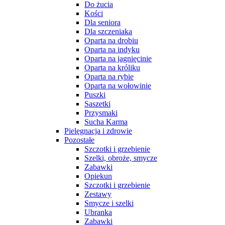
Do żucia
Kości
Dla seniora
Dla szczeniaka
Oparta na drobiu
Oparta na indyku
Oparta na jagnięcinie
Oparta na króliku
Oparta na rybie
Oparta na wołowinie
Puszki
Saszetki
Przysmaki
Sucha Karma
Pielęgnacja i zdrowie
Pozostałe
Szczotki i grzebienie
Szelki, obroże, smycze
Zabawki
Opiekun
Szczotki i grzebienie
Zestawy
Smycze i szelki
Ubranka
Zabawki