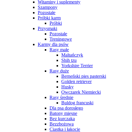
Witaminy i suplementy
Szampony
Pozostałe
Próbki karm
Próbki
Przysmaki
Pozostałe
Treningowe
Karmy dla psów
Rasy małe
Maltańczyk
Shih tzu
Yorkshire Terrier
Rasy duże
Berneński pies pasterski
Golden retriever
Husky
Owczarek Niemiecki
Rasy średnie
Buldog francuski
Dla psa dorosłego
Batony mięsne
Bez kurczaka
Bezzbożowa
Ciastka i łakocie