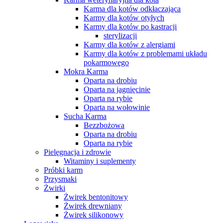
Karma dla kotów odkłaczająca
Karmy dla kotów otyłych
Karmy dla kotów po kastracji
sterylizacji
Karmy dla kotów z alergiami
Karmy dla kotów z problemami układu
pokarmowego
Mokra Karma
Oparta na drobiu
Oparta na jagnięcinie
Oparta na rybie
Oparta na wołowinie
Sucha Karma
Bezzbożowa
Oparta na drobiu
Oparta na rybie
Pielęgnacja i zdrowie
Witaminy i suplementy
Próbki karm
Przysmaki
Żwirki
Żwirek bentonitowy
Żwirek drewniany
Żwirek silikonowy