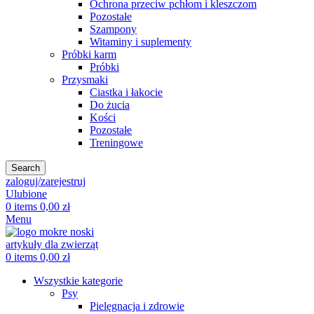
Ochrona przeciw pchłom i kleszczom
Pozostałe
Szampony
Witaminy i suplementy
Próbki karm
Próbki
Przysmaki
Ciastka i łakocie
Do żucia
Kości
Pozostałe
Treningowe
Search
zaloguj/zarejestruj
Ulubione
0
items
0,00
zł
Menu
0
items
0,00
zł
Wszystkie kategorie
Psy
Pielęgnacja i zdrowie