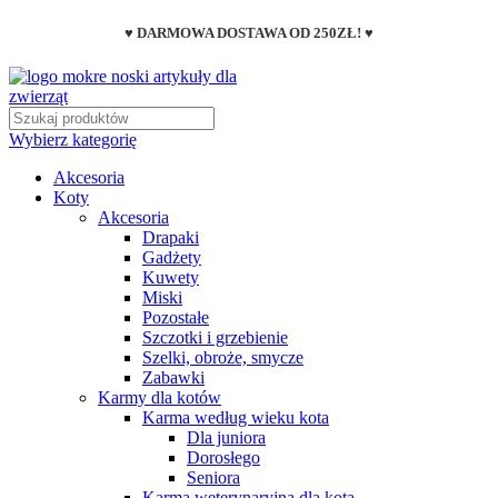
♥ DARMOWA DOSTAWA OD 250ZŁ! ♥
Wybierz kategorię
Akcesoria
Koty
Akcesoria
Drapaki
Gadżety
Kuwety
Miski
Pozostałe
Szczotki i grzebienie
Szelki, obroże, smycze
Zabawki
Karmy dla kotów
Karma według wieku kota
Dla juniora
Dorosłego
Seniora
Karma weterynaryjna dla kota