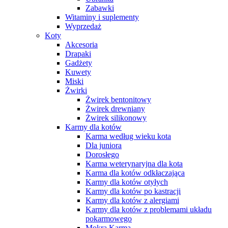
Zabawki
Witaminy i suplementy
Wyprzedaż
Koty
Akcesoria
Drapaki
Gadżety
Kuwety
Miski
Żwirki
Żwirek bentonitowy
Żwirek drewniany
Żwirek silikonowy
Karmy dla kotów
Karma według wieku kota
Dla juniora
Dorosłego
Karma weterynaryjna dla kota
Karma dla kotów odkłaczająca
Karmy dla kotów otyłych
Karmy dla kotów po kastracji
Karmy dla kotów z alergiami
Karmy dla kotów z problemami układu
pokarmowego
Mokra Karma