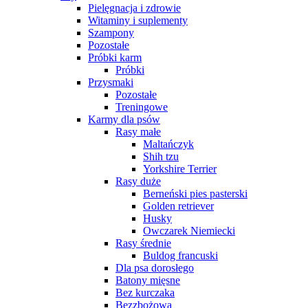
Pielęgnacja i zdrowie
Witaminy i suplementy
Szampony
Pozostałe
Próbki karm
Próbki
Przysmaki
Pozostałe
Treningowe
Karmy dla psów
Rasy małe
Maltańczyk
Shih tzu
Yorkshire Terrier
Rasy duże
Berneński pies pasterski
Golden retriever
Husky
Owczarek Niemiecki
Rasy średnie
Buldog francuski
Dla psa dorosłego
Batony mięsne
Bez kurczaka
Bezzbożowa