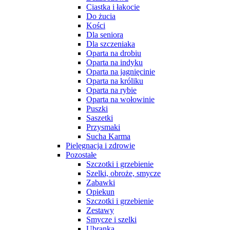
Ciastka i łakocie
Do żucia
Kości
Dla seniora
Dla szczeniaka
Oparta na drobiu
Oparta na indyku
Oparta na jagnięcinie
Oparta na króliku
Oparta na rybie
Oparta na wołowinie
Puszki
Saszetki
Przysmaki
Sucha Karma
Pielęgnacja i zdrowie
Pozostałe
Szczotki i grzebienie
Szelki, obroże, smycze
Zabawki
Opiekun
Szczotki i grzebienie
Zestawy
Smycze i szelki
Ubranka