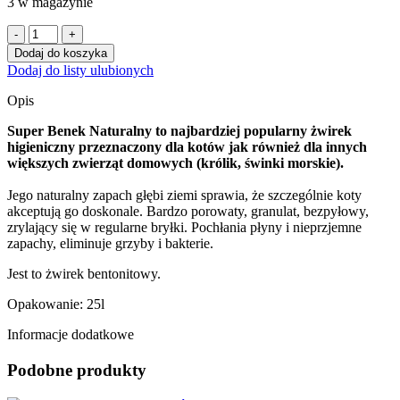
3 w magazynie
ilość
Żwirek
Dodaj do koszyka
dla
Dodaj do listy ulubionych
kota
bentonitowy
Opis
Super
Benek
Super Benek Naturalny
to najbardziej popularny żwirek
STANDARD
higieniczny przeznaczony dla kotów jak również dla innych
naturalny
większych zwierząt domowych (królik, świnki morskie).
25l
Jego naturalny zapach głębi ziemi sprawia, że szczególnie koty
akceptują go doskonale. Bardzo porowaty, granulat, bezpyłowy,
zrylający się w regularne bryłki. Pochłania płyny i nieprzjemne
zapachy, eliminuje grzyby i bakterie.
Jest to żwirek bentonitowy.
Opakowanie: 25l
Informacje dodatkowe
Podobne produkty