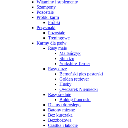
Witaminy i suplementy
Szampony
Pozostałe
Próbki karm
Próbki
Przysmaki
Pozostałe
Treningowe
Karmy dla psów
Rasy małe
Maltańczyk
Shih tzu
Yorkshire Terrier
Rasy duże
Berneński pies pasterski
Golden retriever
Husky
Owczarek Niemiecki
Rasy średnie
Buldog francuski
Dla psa dorosłego
Batony mięsne
Bez kurczaka
Bezzbożowa
Ciastka i łakocie