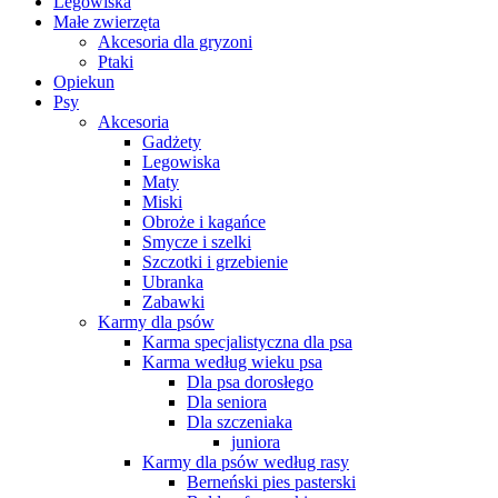
Legowiska
Małe zwierzęta
Akcesoria dla gryzoni
Ptaki
Opiekun
Psy
Akcesoria
Gadżety
Legowiska
Maty
Miski
Obroże i kagańce
Smycze i szelki
Szczotki i grzebienie
Ubranka
Zabawki
Karmy dla psów
Karma specjalistyczna dla psa
Karma według wieku psa
Dla psa dorosłego
Dla seniora
Dla szczeniaka
juniora
Karmy dla psów według rasy
Berneński pies pasterski