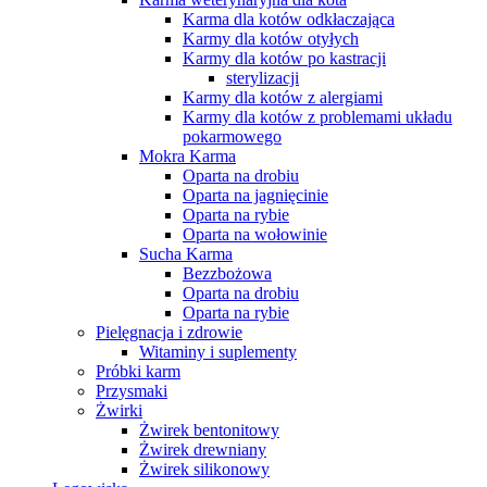
Karma dla kotów odkłaczająca
Karmy dla kotów otyłych
Karmy dla kotów po kastracji
sterylizacji
Karmy dla kotów z alergiami
Karmy dla kotów z problemami układu
pokarmowego
Mokra Karma
Oparta na drobiu
Oparta na jagnięcinie
Oparta na rybie
Oparta na wołowinie
Sucha Karma
Bezzbożowa
Oparta na drobiu
Oparta na rybie
Pielęgnacja i zdrowie
Witaminy i suplementy
Próbki karm
Przysmaki
Żwirki
Żwirek bentonitowy
Żwirek drewniany
Żwirek silikonowy