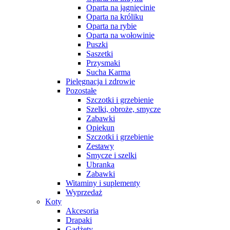
Oparta na jagnięcinie
Oparta na króliku
Oparta na rybie
Oparta na wołowinie
Puszki
Saszetki
Przysmaki
Sucha Karma
Pielęgnacja i zdrowie
Pozostałe
Szczotki i grzebienie
Szelki, obroże, smycze
Zabawki
Opiekun
Szczotki i grzebienie
Zestawy
Smycze i szelki
Ubranka
Zabawki
Witaminy i suplementy
Wyprzedaż
Koty
Akcesoria
Drapaki
Gadżety