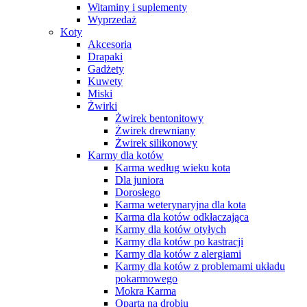
Witaminy i suplementy
Wyprzedaż
Koty
Akcesoria
Drapaki
Gadżety
Kuwety
Miski
Żwirki
Żwirek bentonitowy
Żwirek drewniany
Żwirek silikonowy
Karmy dla kotów
Karma według wieku kota
Dla juniora
Dorosłego
Karma weterynaryjna dla kota
Karma dla kotów odkłaczająca
Karmy dla kotów otyłych
Karmy dla kotów po kastracji
Karmy dla kotów z alergiami
Karmy dla kotów z problemami układu
pokarmowego
Mokra Karma
Oparta na drobiu