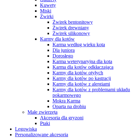
Kuwety
Miski
Żwirki
Żwirek bentonitowy
Żwirek drewniany
Żwirek silikonowy
Karmy dla kotów
Karma według wieku kota
Dla juniora
Dorosłego
Karma weterynaryjna dla kota
Karma dla kotów odkłaczająca
Karmy dla kotów otyłych
Karmy dla kotów po kastracji
Karmy dla kotów z alergiami
Karmy dla kotów z problemami układu
pokarmowego
Mokra Karma
Oparta na drobiu
Małe zwierzęta
Akcesoria dla gryzoni
Ptaki
Legowiska
Personalizowane akcesoria