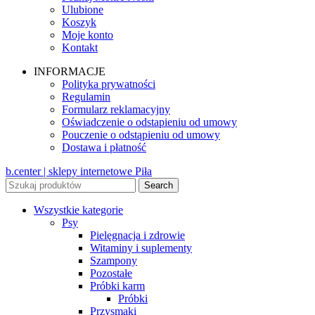
Ulubione
Koszyk
Moje konto
Kontakt
INFORMACJE
Polityka prywatności
Regulamin
Formularz reklamacyjny
Oświadczenie o odstapieniu od umowy
Pouczenie o odstąpieniu od umowy
Dostawa i płatność
b.center | sklepy internetowe Piła
Search
Wszystkie kategorie
Psy
Pielęgnacja i zdrowie
Witaminy i suplementy
Szampony
Pozostałe
Próbki karm
Próbki
Przysmaki