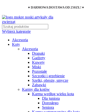
♥ DARMOWA DOSTAWA OD 250ZŁ! ♥
Wybierz kategorię
Akcesoria
Koty
Akcesoria
Drapaki
Gadżety
Kuwety
Miski
Pozostałe
Szczotki i grzebienie
Szelki, obroże, smycze
Zabawki
Karmy dla kotów
Karma według wieku kota
Dla juniora
Dorosłego
Seniora
Karma weterynaryjna dla kota