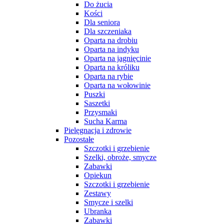
Do żucia
Kości
Dla seniora
Dla szczeniaka
Oparta na drobiu
Oparta na indyku
Oparta na jagnięcinie
Oparta na króliku
Oparta na rybie
Oparta na wołowinie
Puszki
Saszetki
Przysmaki
Sucha Karma
Pielęgnacja i zdrowie
Pozostałe
Szczotki i grzebienie
Szelki, obroże, smycze
Zabawki
Opiekun
Szczotki i grzebienie
Zestawy
Smycze i szelki
Ubranka
Zabawki