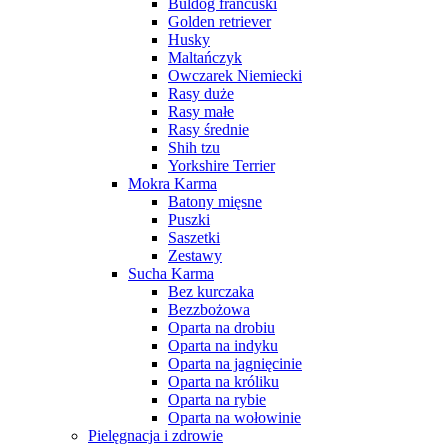
Buldog francuski
Golden retriever
Husky
Maltańczyk
Owczarek Niemiecki
Rasy duże
Rasy małe
Rasy średnie
Shih tzu
Yorkshire Terrier
Mokra Karma
Batony mięsne
Puszki
Saszetki
Zestawy
Sucha Karma
Bez kurczaka
Bezzbożowa
Oparta na drobiu
Oparta na indyku
Oparta na jagnięcinie
Oparta na króliku
Oparta na rybie
Oparta na wołowinie
Pielęgnacja i zdrowie