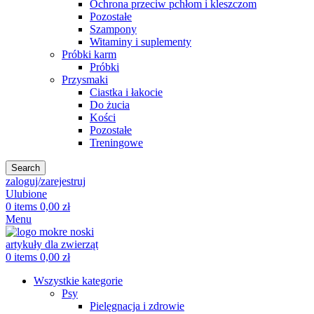
Ochrona przeciw pchłom i kleszczom
Pozostałe
Szampony
Witaminy i suplementy
Próbki karm
Próbki
Przysmaki
Ciastka i łakocie
Do żucia
Kości
Pozostałe
Treningowe
Search
zaloguj/zarejestruj
Ulubione
0
items
0,00
zł
Menu
0
items
0,00
zł
Wszystkie kategorie
Psy
Pielęgnacja i zdrowie