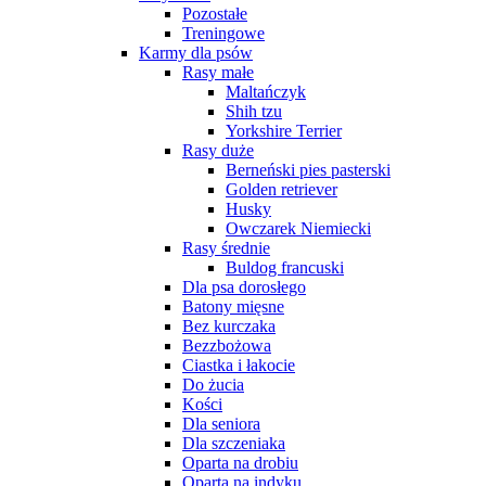
Pozostałe
Treningowe
Karmy dla psów
Rasy małe
Maltańczyk
Shih tzu
Yorkshire Terrier
Rasy duże
Berneński pies pasterski
Golden retriever
Husky
Owczarek Niemiecki
Rasy średnie
Buldog francuski
Dla psa dorosłego
Batony mięsne
Bez kurczaka
Bezzbożowa
Ciastka i łakocie
Do żucia
Kości
Dla seniora
Dla szczeniaka
Oparta na drobiu
Oparta na indyku