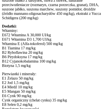
suszone białko z sardynek, oliwa z oliwek, naturalne
przeciwutleniacze (rozmaryn, czarna porzeczka, granat), DHA,
suszone jabłko, suszona marchew, suszony pomidor, drożdże
(źródło mannano-oligosacharydów 450 mg/kg), ekstrakt z Yucca
Schidigera (200 mg/kg)
Dodatki:
Witaminy:
E672 Witamina A 30,000 UI/kg
E671 Witamina D3 1,700 UI/kg
Witamina E (Alfa-tokoferol) 500 mg/kg
B1 Tiamina 17 mg/kg
B2 Ryboflawina 20 mg/kg
B6 Pirydoksyna 17 mg/kg
B12 Cyjanokobalamina 100 mg/kg
Biotyna 1,5 mg/kg
Pierwiastki i minerały:
E1 Żelazo 50 mg/kg
E2 Jod 1,5 mg/kg
E4 Miedź 10 mg/kg
E5 Mangan 50 mg/kg
E6 Cynk 90 mg/kg
Cynk organiczny (chelat cynku) 35 mg/kg
E8 Selen 0,2 mg/kg
Regulatory kwasowości