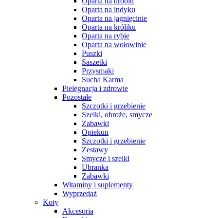
Oparta na drobiu
Oparta na indyku
Oparta na jagnięcinie
Oparta na króliku
Oparta na rybie
Oparta na wołowinie
Puszki
Saszetki
Przysmaki
Sucha Karma
Pielęgnacja i zdrowie
Pozostałe
Szczotki i grzebienie
Szelki, obroże, smycze
Zabawki
Opiekun
Szczotki i grzebienie
Zestawy
Smycze i szelki
Ubranka
Zabawki
Witaminy i suplementy
Wyprzedaż
Koty
Akcesoria