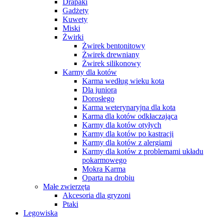
Drapaki
Gadżety
Kuwety
Miski
Żwirki
Żwirek bentonitowy
Żwirek drewniany
Żwirek silikonowy
Karmy dla kotów
Karma według wieku kota
Dla juniora
Dorosłego
Karma weterynaryjna dla kota
Karma dla kotów odkłaczająca
Karmy dla kotów otyłych
Karmy dla kotów po kastracji
Karmy dla kotów z alergiami
Karmy dla kotów z problemami układu
pokarmowego
Mokra Karma
Oparta na drobiu
Małe zwierzęta
Akcesoria dla gryzoni
Ptaki
Legowiska