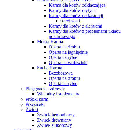
Karma dla kotów odkłaczająca
Karmy dla kotów otyłych
Karmy dla kotów po kastracji
sterylizacji
Karmy dla kotów z alergiami
Karmy dla kotów z problemami układu
pokarmowego
Mokra Karma
Oparta na drobiu
Oparta na jagnięcinie
Oparta na rybie
Oparta na wołowinie
Sucha Karma
Bezzbożowa
Oparta na drobiu
Oparta na rybie
Pielęgnacja i zdrowie
Witaminy i suplementy
Próbki karm
Przysmaki
Żwirki
Żwirek bentonitowy
Żwirek drewniany
Żwirek silikonowy