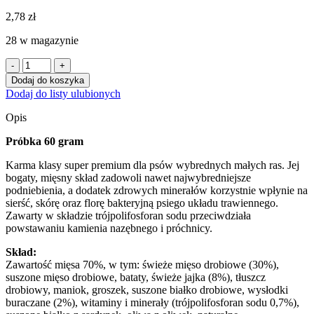
2,78
zł
28 w magazynie
ilość
PRÓBKA
Dodaj do koszyka
HappyOne
Dodaj do listy ulubionych
Grain-
Free
Opis
Mediterraneum
SMALL
Próbka 60 gram
BREED
dla
Karma klasy super premium dla psów wybrednych małych ras. Jej
psów
bogaty, mięsny skład zadowoli nawet najwybredniejsze
ras
podniebienia, a dodatek zdrowych minerałów korzystnie wpłynie na
małych
sierść, skórę oraz florę bakteryjną psiego układu trawiennego.
Super
Zawarty w składzie trójpolifosforan sodu przeciwdziała
Premium
powstawaniu kamienia nazębnego i próchnicy.
60g
Skład:
Zawartość mięsa
70%
, w tym: świeże mięso drobiowe (30%),
suszone mięso drobiowe, bataty, świeże jajka (8%), tłuszcz
drobiowy, maniok, groszek, suszone białko drobiowe, wysłodki
buraczane (2%), witaminy i minerały (trójpolifosforan sodu 0,7%),