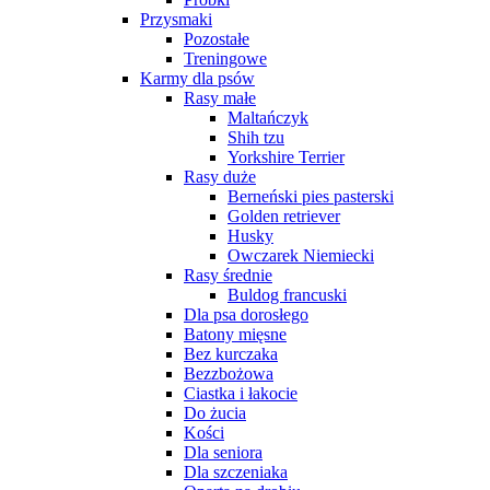
Przysmaki
Pozostałe
Treningowe
Karmy dla psów
Rasy małe
Maltańczyk
Shih tzu
Yorkshire Terrier
Rasy duże
Berneński pies pasterski
Golden retriever
Husky
Owczarek Niemiecki
Rasy średnie
Buldog francuski
Dla psa dorosłego
Batony mięsne
Bez kurczaka
Bezzbożowa
Ciastka i łakocie
Do żucia
Kości
Dla seniora
Dla szczeniaka