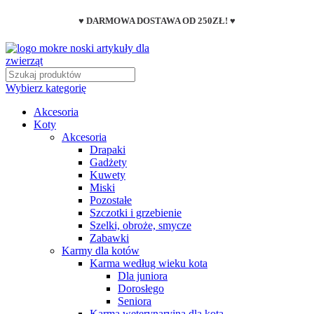
♥ DARMOWA DOSTAWA OD 250ZŁ! ♥
Wybierz kategorię
Akcesoria
Koty
Akcesoria
Drapaki
Gadżety
Kuwety
Miski
Pozostałe
Szczotki i grzebienie
Szelki, obroże, smycze
Zabawki
Karmy dla kotów
Karma według wieku kota
Dla juniora
Dorosłego
Seniora
Karma weterynaryjna dla kota