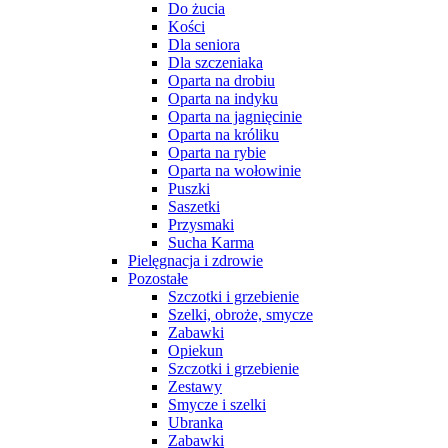
Do żucia
Kości
Dla seniora
Dla szczeniaka
Oparta na drobiu
Oparta na indyku
Oparta na jagnięcinie
Oparta na króliku
Oparta na rybie
Oparta na wołowinie
Puszki
Saszetki
Przysmaki
Sucha Karma
Pielęgnacja i zdrowie
Pozostałe
Szczotki i grzebienie
Szelki, obroże, smycze
Zabawki
Opiekun
Szczotki i grzebienie
Zestawy
Smycze i szelki
Ubranka
Zabawki