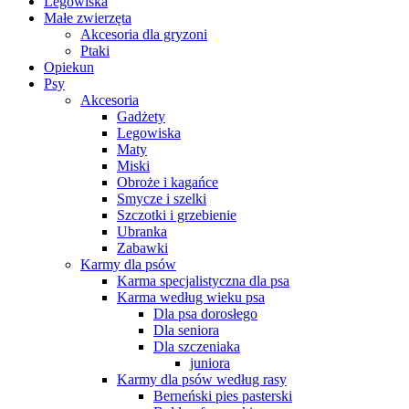
Legowiska
Małe zwierzęta
Akcesoria dla gryzoni
Ptaki
Opiekun
Psy
Akcesoria
Gadżety
Legowiska
Maty
Miski
Obroże i kagańce
Smycze i szelki
Szczotki i grzebienie
Ubranka
Zabawki
Karmy dla psów
Karma specjalistyczna dla psa
Karma według wieku psa
Dla psa dorosłego
Dla seniora
Dla szczeniaka
juniora
Karmy dla psów według rasy
Berneński pies pasterski