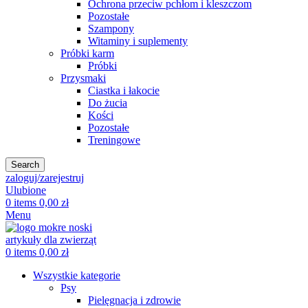
Ochrona przeciw pchłom i kleszczom
Pozostałe
Szampony
Witaminy i suplementy
Próbki karm
Próbki
Przysmaki
Ciastka i łakocie
Do żucia
Kości
Pozostałe
Treningowe
Search
zaloguj/zarejestruj
Ulubione
0
items
0,00
zł
Menu
0
items
0,00
zł
Wszystkie kategorie
Psy
Pielęgnacja i zdrowie