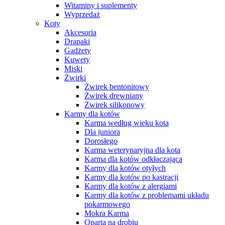
Witaminy i suplementy
Wyprzedaż
Koty
Akcesoria
Drapaki
Gadżety
Kuwety
Miski
Żwirki
Żwirek bentonitowy
Żwirek drewniany
Żwirek silikonowy
Karmy dla kotów
Karma według wieku kota
Dla juniora
Dorosłego
Karma weterynaryjna dla kota
Karma dla kotów odkłaczająca
Karmy dla kotów otyłych
Karmy dla kotów po kastracji
Karmy dla kotów z alergiami
Karmy dla kotów z problemami układu
pokarmowego
Mokra Karma
Oparta na drobiu