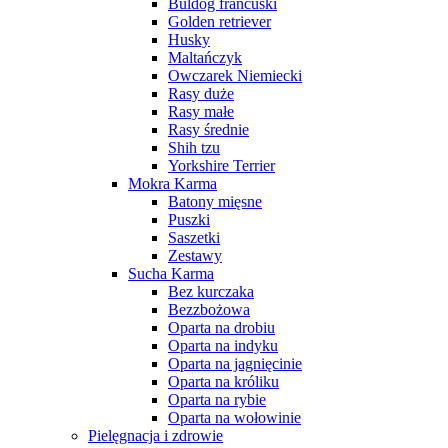
Buldog francuski
Golden retriever
Husky
Maltańczyk
Owczarek Niemiecki
Rasy duże
Rasy małe
Rasy średnie
Shih tzu
Yorkshire Terrier
Mokra Karma
Batony mięsne
Puszki
Saszetki
Zestawy
Sucha Karma
Bez kurczaka
Bezzbożowa
Oparta na drobiu
Oparta na indyku
Oparta na jagnięcinie
Oparta na króliku
Oparta na rybie
Oparta na wołowinie
Pielęgnacja i zdrowie