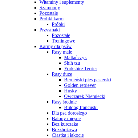
Witaminy i suplementy
Szampony
Pozostałe
Próbki karm
Próbki
Przysmaki
Pozostałe
Treningowe
Karmy dla psów
Rasy małe
Maltańczyk
Shih tzu
Yorkshire Terrier
Rasy duże
Berneński pies pasterski
Golden retriever
Husky
Owczarek Niemiecki
Rasy średnie
Buldog francuski
Dla psa dorosłego
Batony mięsne
Bez kurczaka
Bezzbożowa
Ciastka i łakocie