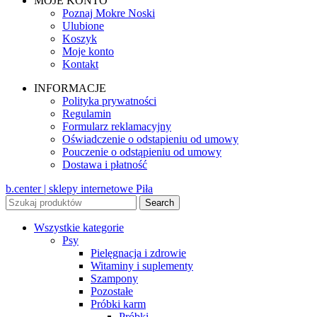
MOJE KONTO
Poznaj Mokre Noski
Ulubione
Koszyk
Moje konto
Kontakt
INFORMACJE
Polityka prywatności
Regulamin
Formularz reklamacyjny
Oświadczenie o odstapieniu od umowy
Pouczenie o odstąpieniu od umowy
Dostawa i płatność
b.center | sklepy internetowe Piła
Search
Wszystkie kategorie
Psy
Pielęgnacja i zdrowie
Witaminy i suplementy
Szampony
Pozostałe
Próbki karm
Próbki