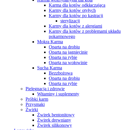
Karma dla kotów odkłaczająca
Karmy dla kotów otyłych
Karmy dla kotów po kastracji
sterylizacji
Karmy dla kotów z alergiami
Karmy dla kotów z problemami układu
pokarmowego
Mokra Karma
Oparta na drobiu
Oparta na jagnięcinie
Oparta na rybie
Oparta na wołowinie
Sucha Karma
Bezzbożowa
Oparta na drobiu
Oparta na rybie
Pielęgnacja i zdrowie
Witaminy i suplementy
Próbki karm
Przysmaki
Żwirki
Żwirek bentonitowy
Żwirek drewniany
Żwirek silikonowy