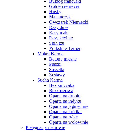
Buldog francuski
Golden retriever
Husky
Maltańczyk
Owczarek Niemiecki
Rasy duże
Rasy małe
Rasy średnie
Shih tzu
Yorkshire Terrier
Mokra Karma
Batony mięsne
Puszki
Saszetki
Zestawy
Sucha Karma
Bez kurczaka
Bezzbożowa
Oparta na drobiu
Oparta na indyku
Oparta na jagnięcinie
Oparta na króliku
Oparta na rybie
Oparta na wołowinie
Pielęgnacja i zdrowie