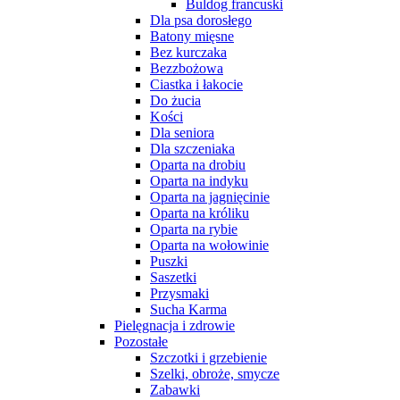
Buldog francuski
Dla psa dorosłego
Batony mięsne
Bez kurczaka
Bezzbożowa
Ciastka i łakocie
Do żucia
Kości
Dla seniora
Dla szczeniaka
Oparta na drobiu
Oparta na indyku
Oparta na jagnięcinie
Oparta na króliku
Oparta na rybie
Oparta na wołowinie
Puszki
Saszetki
Przysmaki
Sucha Karma
Pielęgnacja i zdrowie
Pozostałe
Szczotki i grzebienie
Szelki, obroże, smycze
Zabawki