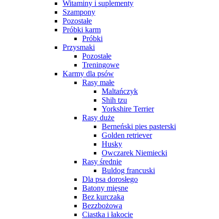
Witaminy i suplementy
Szampony
Pozostałe
Próbki karm
Próbki
Przysmaki
Pozostałe
Treningowe
Karmy dla psów
Rasy małe
Maltańczyk
Shih tzu
Yorkshire Terrier
Rasy duże
Berneński pies pasterski
Golden retriever
Husky
Owczarek Niemiecki
Rasy średnie
Buldog francuski
Dla psa dorosłego
Batony mięsne
Bez kurczaka
Bezzbożowa
Ciastka i łakocie