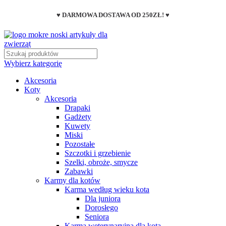
♥ DARMOWA DOSTAWA OD 250ZŁ! ♥
Wybierz kategorię
Akcesoria
Koty
Akcesoria
Drapaki
Gadżety
Kuwety
Miski
Pozostałe
Szczotki i grzebienie
Szelki, obroże, smycze
Zabawki
Karmy dla kotów
Karma według wieku kota
Dla juniora
Dorosłego
Seniora
Karma weterynaryjna dla kota