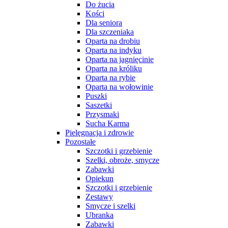
Do żucia
Kości
Dla seniora
Dla szczeniaka
Oparta na drobiu
Oparta na indyku
Oparta na jagnięcinie
Oparta na króliku
Oparta na rybie
Oparta na wołowinie
Puszki
Saszetki
Przysmaki
Sucha Karma
Pielęgnacja i zdrowie
Pozostałe
Szczotki i grzebienie
Szelki, obroże, smycze
Zabawki
Opiekun
Szczotki i grzebienie
Zestawy
Smycze i szelki
Ubranka
Zabawki