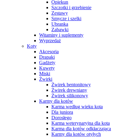
Opiekun
Szczotki i grzebienie
Zestawy
Smycze i szelki
Ubranka
Zabawki
Witaminy i suplementy
Wyprzedaż
Koty
Akcesoria
Drapaki
Gadżety
Kuwety
Miski
Żwirki
Żwirek bentonitowy
Żwirek drewniany
Żwirek silikonowy
Karmy dla kotów
Karma według wieku kota
Dla juniora
Dorosłego
Karma weterynaryjna dla kota
Karma dla kotów odkłaczająca
Karmy dla kotów otyłych