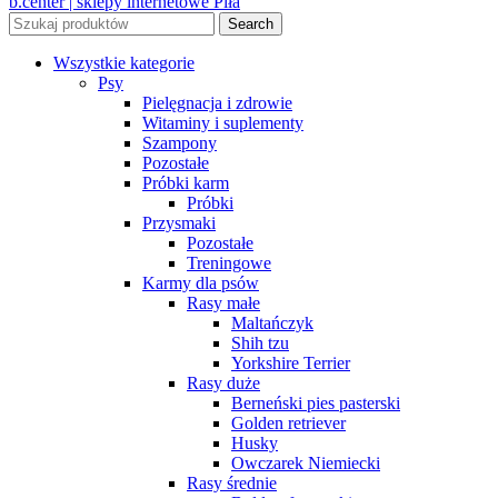
b.center | sklepy internetowe Piła
Search
Wszystkie kategorie
Psy
Pielęgnacja i zdrowie
Witaminy i suplementy
Szampony
Pozostałe
Próbki karm
Próbki
Przysmaki
Pozostałe
Treningowe
Karmy dla psów
Rasy małe
Maltańczyk
Shih tzu
Yorkshire Terrier
Rasy duże
Berneński pies pasterski
Golden retriever
Husky
Owczarek Niemiecki
Rasy średnie