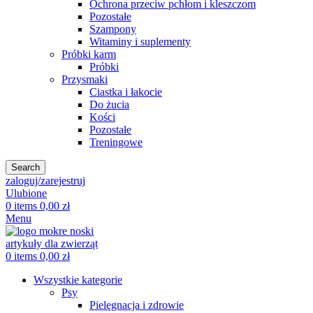
Ochrona przeciw pchłom i kleszczom
Pozostałe
Szampony
Witaminy i suplementy
Próbki karm
Próbki
Przysmaki
Ciastka i łakocie
Do żucia
Kości
Pozostałe
Treningowe
Search
zaloguj/zarejestruj
Ulubione
0
items
0,00
zł
Menu
0
items
0,00
zł
Wszystkie kategorie
Psy
Pielęgnacja i zdrowie