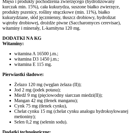
Mięso i produkty pochodzenia zwierzęcego (hydrolizowany
kurczak min. 15%), cała kukurydza, suszone białko zwierzęce,
produkty pszenicy, rośliny strączkowe (min. 11%), białko
kukurydziane, słód jęczmienny, tłuszcz drobiowy, hydrolizat
wątroby drobiowej, drożdże piwne (Saccharomyces cerevisae),
witaminy i minerały, L-karnityna 120 mg.
DODATKI NA KG
Witaminy:
witamina A 16500 j.m.;
witamina D3 1450 j.m.;
witamina E 115 mg.
Pierwiastki śladowe:
Żelazo 120 mg (węglan żelaza (II));
Jod 2 mg (jodek potasu);
Miedź 9 mg (pięciowodny siarczan miedzi(II));
Mangan 42 mg (tlenek manganu);
Cynk 75 mg (tlenek cynku),
Chelat cynku 15 mg (chelat cynku analogu hydroksylowanej
metioniny);
Selen 0,2 mg (selenin sodu).
Dodatki technologiczne: