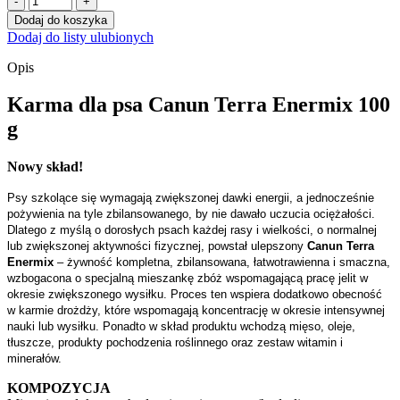
PRÓBKA
Dodaj do koszyka
Canun
Dodaj do listy ulubionych
TERRA
Enermix
Opis
100
g
Karma dla psa Canun Terra Enermix 100
g
Nowy skład!
Psy szkolące się wymagają zwiększonej dawki energii, a jednocześnie
pożywienia na tyle zbilansowanego, by nie dawało uczucia ociężałości.
Dlatego z myślą o dorosłych psach każdej rasy i wielkości, o normalnej
lub zwiększonej aktywności fizycznej, powstał ulepszony
Canun Terra
Enermix
– żywność kompletna, zbilansowana, łatwotrawienna i smaczna,
wzbogacona o specjalną mieszankę zbóż wspomagającą pracę jelit w
okresie zwiększonego wysiłku. Proces ten wspiera dodatkowo obecność
w karmie drożdży, które wspomagają koncentrację w okresie intensywnej
nauki lub wysiłku. Ponadto w skład produktu wchodzą mięso, oleje,
tłuszcze, produkty pochodzenia roślinnego oraz zestaw witamin i
minerałów.
KOMPOZYCJA