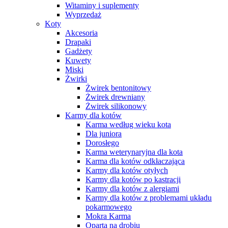
Witaminy i suplementy
Wyprzedaż
Koty
Akcesoria
Drapaki
Gadżety
Kuwety
Miski
Żwirki
Żwirek bentonitowy
Żwirek drewniany
Żwirek silikonowy
Karmy dla kotów
Karma według wieku kota
Dla juniora
Dorosłego
Karma weterynaryjna dla kota
Karma dla kotów odkłaczająca
Karmy dla kotów otyłych
Karmy dla kotów po kastracji
Karmy dla kotów z alergiami
Karmy dla kotów z problemami układu
pokarmowego
Mokra Karma
Oparta na drobiu