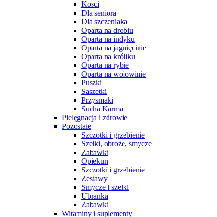
Kości
Dla seniora
Dla szczeniaka
Oparta na drobiu
Oparta na indyku
Oparta na jagnięcinie
Oparta na króliku
Oparta na rybie
Oparta na wołowinie
Puszki
Saszetki
Przysmaki
Sucha Karma
Pielęgnacja i zdrowie
Pozostałe
Szczotki i grzebienie
Szelki, obroże, smycze
Zabawki
Opiekun
Szczotki i grzebienie
Zestawy
Smycze i szelki
Ubranka
Zabawki
Witaminy i suplementy