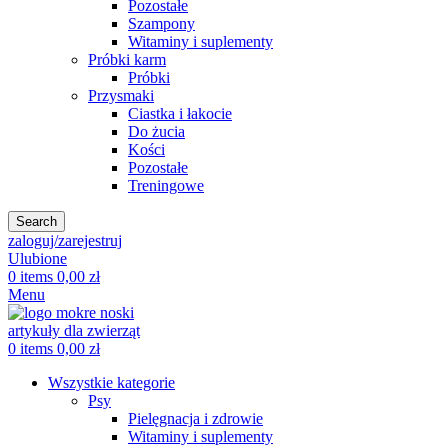
Pozostałe
Szampony
Witaminy i suplementy
Próbki karm
Próbki
Przysmaki
Ciastka i łakocie
Do żucia
Kości
Pozostałe
Treningowe
Search
zaloguj/zarejestruj
Ulubione
0
items
0,00
zł
Menu
0
items
0,00
zł
Wszystkie kategorie
Psy
Pielęgnacja i zdrowie
Witaminy i suplementy