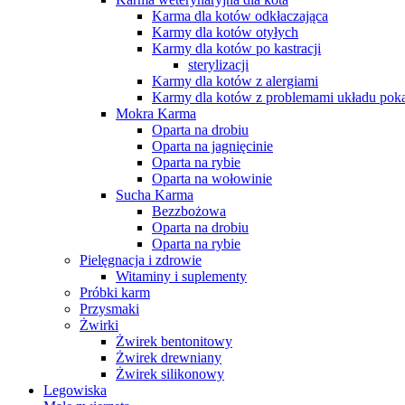
Karma dla kotów odkłaczająca
Karmy dla kotów otyłych
Karmy dla kotów po kastracji
sterylizacji
Karmy dla kotów z alergiami
Karmy dla kotów z problemami układu po
Mokra Karma
Oparta na drobiu
Oparta na jagnięcinie
Oparta na rybie
Oparta na wołowinie
Sucha Karma
Bezzbożowa
Oparta na drobiu
Oparta na rybie
Pielęgnacja i zdrowie
Witaminy i suplementy
Próbki karm
Przysmaki
Żwirki
Żwirek bentonitowy
Żwirek drewniany
Żwirek silikonowy
Legowiska