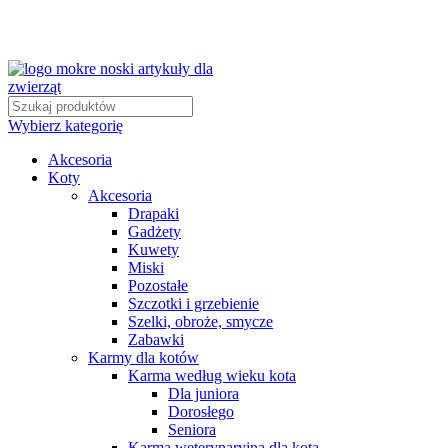
Wybierz kategorię
Akcesoria
Koty
Akcesoria
Drapaki
Gadżety
Kuwety
Miski
Pozostałe
Szczotki i grzebienie
Szelki, obroże, smycze
Zabawki
Karmy dla kotów
Karma według wieku kota
Dla juniora
Dorosłego
Seniora
Karma weterynaryjna dla kota