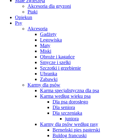
Małe zwierzęta
Akcesoria dla gryzoni
Ptaki
Opiekun
Psy
Akcesoria
Gadżety
Legowiska
Maty
Miski
Obroże i kagańce
Smycze i szelki
Szczotki i grzebienie
Ubranka
Zabawki
Karmy dla psów
Karma specjalistyczna dla psa
Karma według wieku psa
Dla psa dorosłego
Dla seniora
Dla szczeniaka
juniora
Karmy dla psów według rasy
Berneński pies pasterski
Buldog francuski