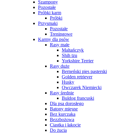
Szampony
Pozostałe
Próbki karm
Próbki
Przysmaki
Pozostałe
Treningowe
Karmy dla psów
Rasy małe
Maltańczyk
Shih tzu
Yorkshire Terrier
Rasy duże
Berneński pies pasterski
Golden retriever
Husky
Owczarek Niemiecki
Rasy średnie
Buldog francuski
Dla psa dorosłego
Batony mięsne
Bez kurczaka
Bezzbożowa
Ciastka i łakocie
Do żucia