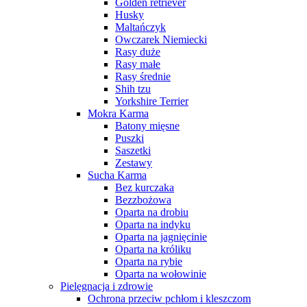
Golden retriever
Husky
Maltańczyk
Owczarek Niemiecki
Rasy duże
Rasy małe
Rasy średnie
Shih tzu
Yorkshire Terrier
Mokra Karma
Batony mięsne
Puszki
Saszetki
Zestawy
Sucha Karma
Bez kurczaka
Bezzbożowa
Oparta na drobiu
Oparta na indyku
Oparta na jagnięcinie
Oparta na króliku
Oparta na rybie
Oparta na wołowinie
Pielęgnacja i zdrowie
Ochrona przeciw pchłom i kleszczom