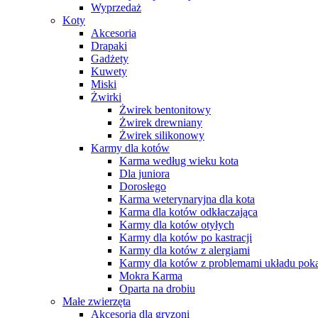
Wyprzedaż
Koty
Akcesoria
Drapaki
Gadżety
Kuwety
Miski
Żwirki
Żwirek bentonitowy
Żwirek drewniany
Żwirek silikonowy
Karmy dla kotów
Karma według wieku kota
Dla juniora
Dorosłego
Karma weterynaryjna dla kota
Karma dla kotów odkłaczająca
Karmy dla kotów otyłych
Karmy dla kotów po kastracji
Karmy dla kotów z alergiami
Karmy dla kotów z problemami układu po
Mokra Karma
Oparta na drobiu
Małe zwierzęta
Akcesoria dla gryzoni