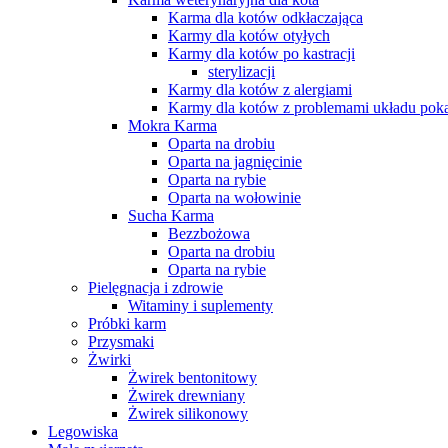
Karma dla kotów odkłaczająca
Karmy dla kotów otyłych
Karmy dla kotów po kastracji
sterylizacji
Karmy dla kotów z alergiami
Karmy dla kotów z problemami układu po
Mokra Karma
Oparta na drobiu
Oparta na jagnięcinie
Oparta na rybie
Oparta na wołowinie
Sucha Karma
Bezzbożowa
Oparta na drobiu
Oparta na rybie
Pielęgnacja i zdrowie
Witaminy i suplementy
Próbki karm
Przysmaki
Żwirki
Żwirek bentonitowy
Żwirek drewniany
Żwirek silikonowy
Legowiska