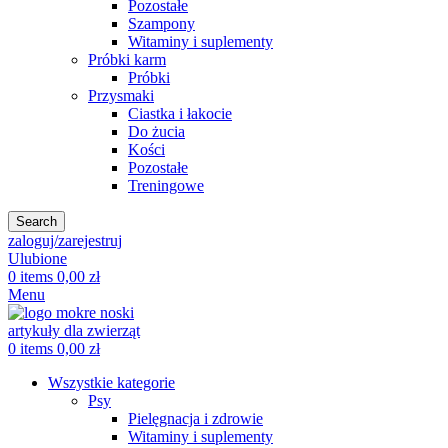
Pozostałe
Szampony
Witaminy i suplementy
Próbki karm
Próbki
Przysmaki
Ciastka i łakocie
Do żucia
Kości
Pozostałe
Treningowe
Search
zaloguj/zarejestruj
Ulubione
0
items
0,00
zł
Menu
0
items
0,00
zł
Wszystkie kategorie
Psy
Pielęgnacja i zdrowie
Witaminy i suplementy