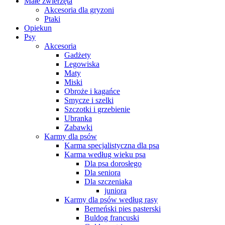
Małe zwierzęta
Akcesoria dla gryzoni
Ptaki
Opiekun
Psy
Akcesoria
Gadżety
Legowiska
Maty
Miski
Obroże i kagańce
Smycze i szelki
Szczotki i grzebienie
Ubranka
Zabawki
Karmy dla psów
Karma specjalistyczna dla psa
Karma według wieku psa
Dla psa dorosłego
Dla seniora
Dla szczeniaka
juniora
Karmy dla psów według rasy
Berneński pies pasterski
Buldog francuski