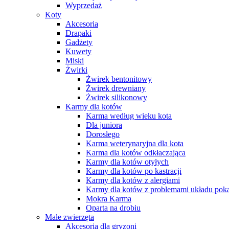
Wyprzedaż
Koty
Akcesoria
Drapaki
Gadżety
Kuwety
Miski
Żwirki
Żwirek bentonitowy
Żwirek drewniany
Żwirek silikonowy
Karmy dla kotów
Karma według wieku kota
Dla juniora
Dorosłego
Karma weterynaryjna dla kota
Karma dla kotów odkłaczająca
Karmy dla kotów otyłych
Karmy dla kotów po kastracji
Karmy dla kotów z alergiami
Karmy dla kotów z problemami układu po
Mokra Karma
Oparta na drobiu
Małe zwierzęta
Akcesoria dla gryzoni