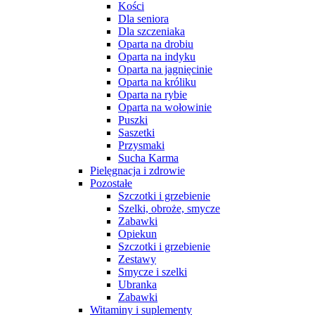
Kości
Dla seniora
Dla szczeniaka
Oparta na drobiu
Oparta na indyku
Oparta na jagnięcinie
Oparta na króliku
Oparta na rybie
Oparta na wołowinie
Puszki
Saszetki
Przysmaki
Sucha Karma
Pielęgnacja i zdrowie
Pozostałe
Szczotki i grzebienie
Szelki, obroże, smycze
Zabawki
Opiekun
Szczotki i grzebienie
Zestawy
Smycze i szelki
Ubranka
Zabawki
Witaminy i suplementy