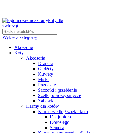
Wybierz kategorię
Akcesoria
Koty
Akcesoria
Drapaki
Gadżety
Kuwety
Miski
Pozostałe
Szczotki i grzebienie
Szelki, obroże, smycze
Zabawki
Karmy dla kotów
Karma według wieku kota
Dla juniora
Dorosłego
Seniora
Karma weterynaryjna dla kota