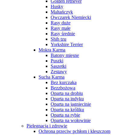
Golden retriever
Husky
Maltańczyk
Owczarek Niemiecki
Rasy duże
Rasy małe
Rasy średnie
Shih tzu
Yorkshire Terrier
Mokra Karma
Batony mięsne
Puszki
Saszetki
Zestawy
Sucha Karma
Bez kurczaka
Bezzbożowa
Oparta na drobiu
Oparta na indyku
Oparta na jagnięcinie
Oparta na króliku
Oparta na rybie
Oparta na wołowinie
Pielęgnacja i zdrowie
Ochrona przeciw pchłom i kleszczom