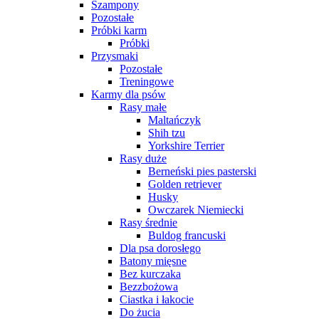
Szampony
Pozostałe
Próbki karm
Próbki
Przysmaki
Pozostałe
Treningowe
Karmy dla psów
Rasy małe
Maltańczyk
Shih tzu
Yorkshire Terrier
Rasy duże
Berneński pies pasterski
Golden retriever
Husky
Owczarek Niemiecki
Rasy średnie
Buldog francuski
Dla psa dorosłego
Batony mięsne
Bez kurczaka
Bezzbożowa
Ciastka i łakocie
Do żucia