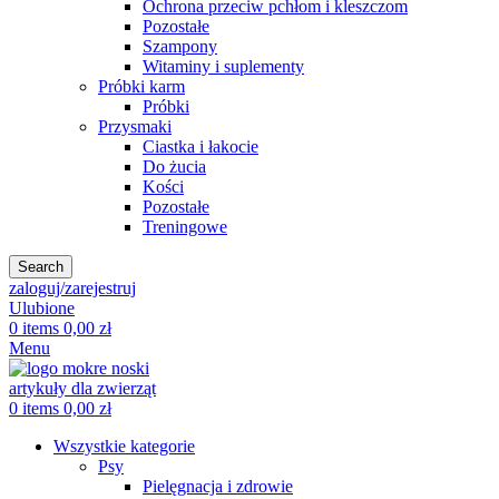
Ochrona przeciw pchłom i kleszczom
Pozostałe
Szampony
Witaminy i suplementy
Próbki karm
Próbki
Przysmaki
Ciastka i łakocie
Do żucia
Kości
Pozostałe
Treningowe
Search
zaloguj/zarejestruj
Ulubione
0
items
0,00
zł
Menu
0
items
0,00
zł
Wszystkie kategorie
Psy
Pielęgnacja i zdrowie