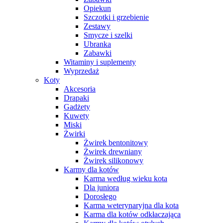
Opiekun
Szczotki i grzebienie
Zestawy
Smycze i szelki
Ubranka
Zabawki
Witaminy i suplementy
Wyprzedaż
Koty
Akcesoria
Drapaki
Gadżety
Kuwety
Miski
Żwirki
Żwirek bentonitowy
Żwirek drewniany
Żwirek silikonowy
Karmy dla kotów
Karma według wieku kota
Dla juniora
Dorosłego
Karma weterynaryjna dla kota
Karma dla kotów odkłaczająca