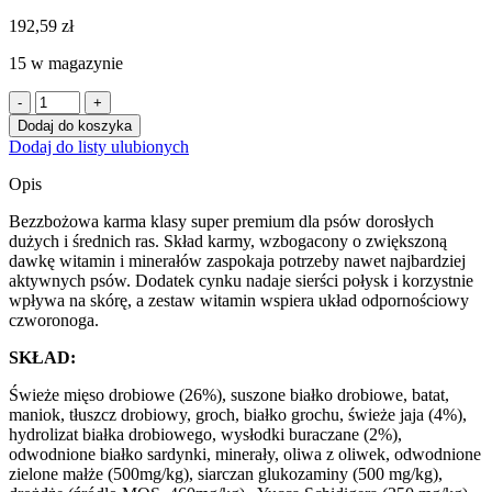
192,59
zł
15 w magazynie
ilość
HappyOne
Dodaj do koszyka
Grain-
Dodaj do listy ulubionych
Free
Mediterraneum
Opis
Adult
dla
Bezzbożowa karma klasy super premium dla psów dorosłych
psów
dużych i średnich ras. Skład karmy, wzbogacony o zwiększoną
dorosłych
dawkę witamin i minerałów zaspokaja potrzeby nawet najbardziej
Super
aktywnych psów. Dodatek cynku nadaje sierści połysk i korzystnie
Premium
wpływa na skórę, a zestaw witamin wspiera układ odpornościowy
12Kg
czworonoga.
SKŁAD:
Świeże mięso drobiowe (26%), suszone białko drobiowe, batat,
maniok, tłuszcz drobiowy, groch, białko grochu, świeże jaja (4%),
hydrolizat białka drobiowego, wysłodki buraczane (2%),
odwodnione białko sardynki, minerały, oliwa z oliwek, odwodnione
zielone małże (500mg/kg), siarczan glukozaminy (500 mg/kg),