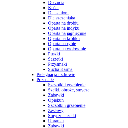
Do żucia
Kości
Dla seniora
Dla szczeniaka
Oparta na drobiu
Oparta na indyku
Oparta na jagnięcinie
Oparta na króliku
Oparta na rybie
Oparta na wołowinie
Puszki
Saszetki
Przysmaki
Sucha Karma
Pielęgnacja i zdrowie
Pozostałe
Szczotki i grzebienie
Szelki, obroże, smycze
Zabawki
Opiekun
Szczotki i grzebienie
Zestawy
Smycze i szelki
Ubranka
Zabawki