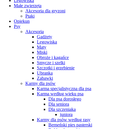
Legowiska
Małe zwierzęta
Akcesoria dla gryzoni
Ptaki
Opiekun
Psy
Akcesoria
Gadżety
Legowiska
Maty
Miski
Obroże i kagańce
Smycze i szelki
Szczotki i grzebienie
Ubranka
Zabawki
Karmy dla psów
Karma specjalistyczna dla psa
Karma według wieku psa
Dla psa dorosłego
Dla seniora
Dla szczeniaka
juniora
Karmy dla psów według rasy
Berneński pies pasterski