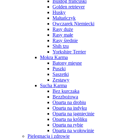
Buldog francuski
Golden retriever
Husky
Maltańczyk
Owczarek Niemiecki
Rasy duże
Rasy małe
Rasy średnie
Shih tzu
Yorkshire Terrier
Mokra Karma
Batony mięsne
Puszki
Saszetki
Zestawy
Sucha Karma
Bez kurczaka
Bezzbożowa
Oparta na drobiu
Oparta na indyku
Oparta na jagnięcinie
Oparta na króliku
Oparta na rybie
Oparta na wołowinie
Pielęgnacja i zdrowie