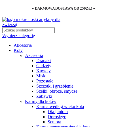
♥ DARMOWA DOSTAWA OD 250ZŁ! ♥
Wybierz kategorię
Akcesoria
Koty
Akcesoria
Drapaki
Gadżety
Kuwety
Miski
Pozostałe
Szczotki i grzebienie
Szelki, obroże, smycze
Zabawki
Karmy dla kotów
Karma według wieku kota
Dla juniora
Dorosłego
Seniora
Karma weterynaryjna dla kota