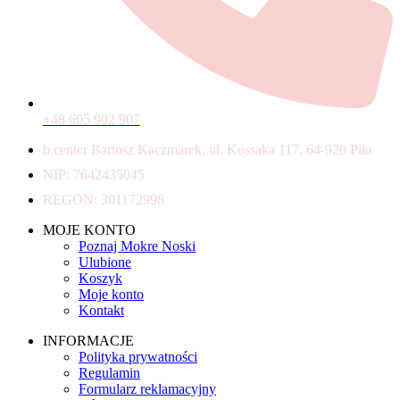
+48 605 902 907
b.center Bartosz Kaczmarek, ul. Kossaka 117, 64-920 Piła
NIP: 7642435045
REGON: 301172998
MOJE KONTO
Poznaj Mokre Noski
Ulubione
Koszyk
Moje konto
Kontakt
INFORMACJE
Polityka prywatności
Regulamin
Formularz reklamacyjny