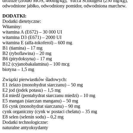
drożdże (źródło MOS, 460mg/kg), Yucca Schidigera (250 mg/kg),
odwodnione jabłko, odwodniony pomidor, odwodniona marchew.
DODATKI:
Dodatki dietetyczne:
Witaminy:
witamina A (E672) – 30 000 UI
witamina D3 (E671) – 2000 UI
witamina E (alfa-tokoferol) – 600 mg
B1 (tiamina) – 17 mg
B2 (ryboflawina) – 20 mg
B6 (pirydoksyna) – 17 mg
B12 (cyjanobakalamina) – 100 mcg
biotyna – 1,5 mg
Związki pierwiastków śladowych:
E1 żelazo (monohydrat siarczanu) – 50 mg
E2 jod (jodek potasu) – 1,5 mg
E4 miedź (pentahydrat siarczanu miedzi) – 10 mg
E5 mangan (siarczan manganu) – 50 mg
E6 cynk (monohydrat siarczanu) – 90 mg
cynk organiczny (cynk w postaci chelatu) – 35 mg
E8 selen (selenin sodu) – 0,2 mg
Dodatki technologiczne:
naturalne antyoksydanty