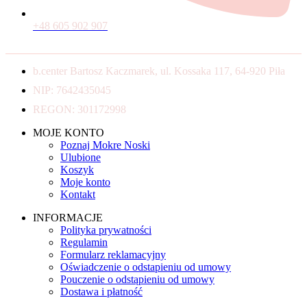
+48 605 902 907
b.center Bartosz Kaczmarek, ul. Kossaka 117, 64-920 Piła
NIP: 7642435045
REGON: 301172998
MOJE KONTO
Poznaj Mokre Noski
Ulubione
Koszyk
Moje konto
Kontakt
INFORMACJE
Polityka prywatności
Regulamin
Formularz reklamacyjny
Oświadczenie o odstapieniu od umowy
Pouczenie o odstąpieniu od umowy
Dostawa i płatność