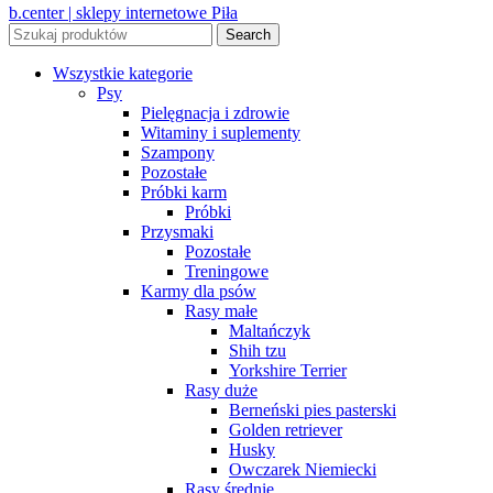
b.center | sklepy internetowe Piła
Search
Wszystkie kategorie
Psy
Pielęgnacja i zdrowie
Witaminy i suplementy
Szampony
Pozostałe
Próbki karm
Próbki
Przysmaki
Pozostałe
Treningowe
Karmy dla psów
Rasy małe
Maltańczyk
Shih tzu
Yorkshire Terrier
Rasy duże
Berneński pies pasterski
Golden retriever
Husky
Owczarek Niemiecki
Rasy średnie