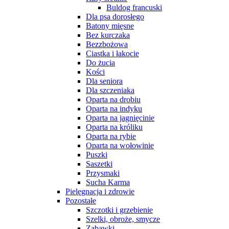
Buldog francuski
Dla psa dorosłego
Batony mięsne
Bez kurczaka
Bezzbożowa
Ciastka i łakocie
Do żucia
Kości
Dla seniora
Dla szczeniaka
Oparta na drobiu
Oparta na indyku
Oparta na jagnięcinie
Oparta na króliku
Oparta na rybie
Oparta na wołowinie
Puszki
Saszetki
Przysmaki
Sucha Karma
Pielęgnacja i zdrowie
Pozostałe
Szczotki i grzebienie
Szelki, obroże, smycze
Zabawki