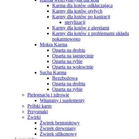
Karma dla kotów odkłaczająca
Karmy dla kotów otyłych
Karmy dla kotów po kastracji
sterylizacji
Karmy dla kotów z alergiami
Karmy dla kotów z problemami układu
pokarmowego
Mokra Karma
Oparta na drobiu
Oparta na jagnięcinie
Oparta na rybie
Oparta na wołowinie
Sucha Karma
Bezzbożowa
Oparta na drobiu
Oparta na rybie
Pielęgnacja i zdrowie
Witaminy i suplementy
Próbki karm
Przysmaki
Żwirki
Żwirek bentonitowy
Żwirek drewniany
Żwirek silikonowy