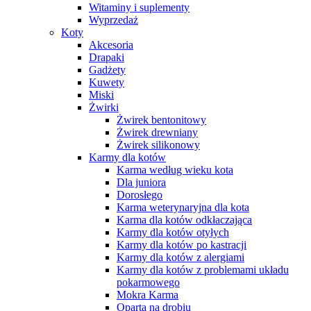
Witaminy i suplementy
Wyprzedaż
Koty
Akcesoria
Drapaki
Gadżety
Kuwety
Miski
Żwirki
Żwirek bentonitowy
Żwirek drewniany
Żwirek silikonowy
Karmy dla kotów
Karma według wieku kota
Dla juniora
Dorosłego
Karma weterynaryjna dla kota
Karma dla kotów odkłaczająca
Karmy dla kotów otyłych
Karmy dla kotów po kastracji
Karmy dla kotów z alergiami
Karmy dla kotów z problemami układu
pokarmowego
Mokra Karma
Oparta na drobiu