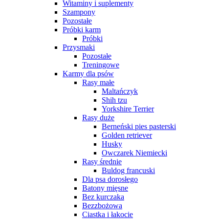
Witaminy i suplementy
Szampony
Pozostałe
Próbki karm
Próbki
Przysmaki
Pozostałe
Treningowe
Karmy dla psów
Rasy małe
Maltańczyk
Shih tzu
Yorkshire Terrier
Rasy duże
Berneński pies pasterski
Golden retriever
Husky
Owczarek Niemiecki
Rasy średnie
Buldog francuski
Dla psa dorosłego
Batony mięsne
Bez kurczaka
Bezzbożowa
Ciastka i łakocie