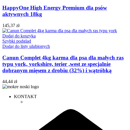
HappyOne High Energy Premium dla psów
aktywnych 18kg
145,37
zł
Dodaj do koszyka
Szybki podgląd
Dodaj do listy ulubionych
Canun Complet 4kg karma dla psa dla małych ras
typu york, yorkshire, terier ,west ze specjalnie
dobranym mięsem z drobiu (32%) i wątróbką
44,44
zł
KONTAKT