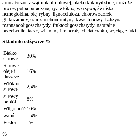
aromatyczne z wątróbki drobiowej, białko kukurydziane, drożdże
piwne, pulpa buraczana, ryż włókno, warzywa, świńska
hemoglobina, olej rybny, lignoceluloza, chlorowodorek
glukozaminy, siarczan chondroityny, kwas foliowy, L-lizyna,
mannanooligosacharydy, fruktooligosacharydy, naturalne
przeciwutleniacze, witaminy i minerały, chelat cynku, wyciąg z juki
Składniki odżywcze %
Białko
30%
surowe
Surowe
oleje i
16%
tłuszcze
Włókno
2,4%
surowe
surowy
8%
popiół
Wilgotność
10%
wapń
1,4%
Fosfor
1%
%