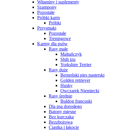
Witaminy i suplementy
Szampony
Pozostałe
Próbki karm
Próbki
Przysmaki
Pozostałe
Treningowe
Karmy dla psów
Rasy małe
Maltańczyk
Shih tzu
Yorkshire Terrier
Rasy duże
Berneński pies pasterski
Golden retriever
Husky
Owczarek Niemiecki
Rasy średnie
Buldog francuski
Dla psa dorosłego
Batony mięsne
Bez kurczaka
Bezzbożowa
Ciastka i łakocie