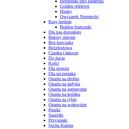
Berneński pies pasterski
Golden retriever
Husky
Owczarek Niemiecki
Rasy średnie
Buldog francuski
Dla psa dorosłego
Batony mięsne
Bez kurczaka
Bezzbożowa
Ciastka i łakocie
Do żucia
Kości
Dla seniora
Dla szczeniaka
Oparta na drobiu
Oparta na indyku
Oparta na jagnięcinie
Oparta na króliku
Oparta na rybie
Oparta na wołowinie
Puszki
Saszetki
Przysmaki
Sucha Karma