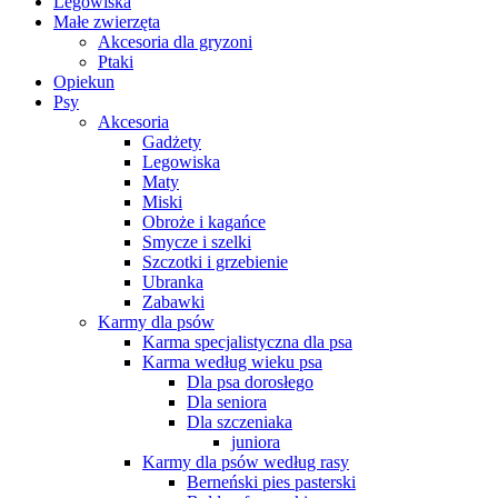
Legowiska
Małe zwierzęta
Akcesoria dla gryzoni
Ptaki
Opiekun
Psy
Akcesoria
Gadżety
Legowiska
Maty
Miski
Obroże i kagańce
Smycze i szelki
Szczotki i grzebienie
Ubranka
Zabawki
Karmy dla psów
Karma specjalistyczna dla psa
Karma według wieku psa
Dla psa dorosłego
Dla seniora
Dla szczeniaka
juniora
Karmy dla psów według rasy
Berneński pies pasterski