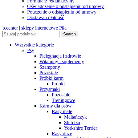
Formularz reklamacyjny
Oświadczenie o odstapieniu od umowy
Pouczenie o odstąpieniu od umowy
Dostawa i płatność
b.center | sklepy internetowe Piła
Search
Wszystkie kategorie
Psy
Pielęgnacja i zdrowie
Witaminy i suplementy
Szampony
Pozostałe
Próbki karm
Próbki
Przysmaki
Pozostałe
Treningowe
Karmy dla psów
Rasy małe
Maltańczyk
Shih tzu
Yorkshire Terrier
Rasy duże