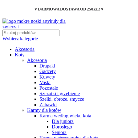
♥ DARMOWA DOSTAWA OD 250ZŁ! ♥
Wybierz kategorię
Akcesoria
Koty
Akcesoria
Drapaki
Gadżety
Kuwety
Miski
Pozostałe
Szczotki i grzebienie
Szelki, obroże, smycze
Zabawki
Karmy dla kotów
Karma według wieku kota
Dla juniora
Dorosłego
Seniora
Karma weterynaryjna dla kota