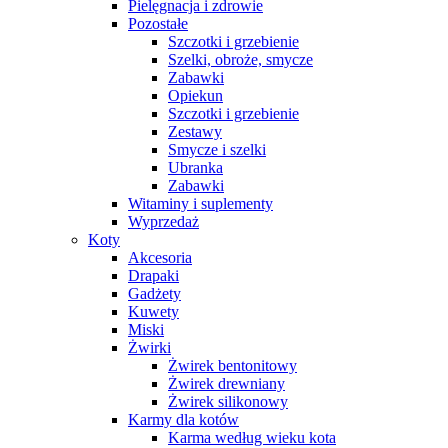
Pielęgnacja i zdrowie
Pozostałe
Szczotki i grzebienie
Szelki, obroże, smycze
Zabawki
Opiekun
Szczotki i grzebienie
Zestawy
Smycze i szelki
Ubranka
Zabawki
Witaminy i suplementy
Wyprzedaż
Koty
Akcesoria
Drapaki
Gadżety
Kuwety
Miski
Żwirki
Żwirek bentonitowy
Żwirek drewniany
Żwirek silikonowy
Karmy dla kotów
Karma według wieku kota