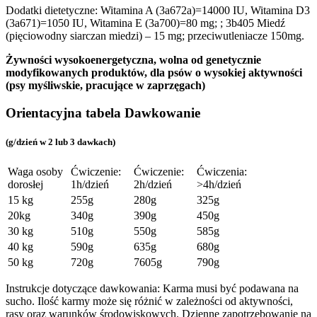
Dodatki dietetyczne: Witamina A (3a672a)=14000 IU, Witamina D3
(3a671)=1050 IU, Witamina E (3a700)=80 mg;
;
3b405 Miedź
(pięciowodny siarczan miedzi) – 15 mg;
przeciwutleniacze 150mg.
Żywności wysokoenergetyczna, wolna od genetycznie
modyfikowanych produktów, dla psów o wysokiej aktywności
(psy myśliwskie, pracujące w zaprzęgach)
Orientacyjna tabela Dawkowanie
(g/dzień w 2 lub 3 dawkach)
Waga osoby
Ćwiczenie:
Ćwiczenie:
Ćwiczenia:
dorosłej
1h/dzień
2h/dzień
>4h/dzień
15 kg
255g
280g
325g
20kg
340g
390g
450g
30 kg
510g
550g
585g
40 kg
590g
635g
680g
50 kg
720g
7605g
790g
Instrukcje dotyczące dawkowania: Karma musi być podawana na
sucho. Ilość karmy może się różnić w zależności od aktywności,
rasy oraz warunków środowiskowych. Dzienne zapotrzebowanie na