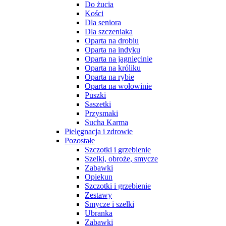
Do żucia
Kości
Dla seniora
Dla szczeniaka
Oparta na drobiu
Oparta na indyku
Oparta na jagnięcinie
Oparta na króliku
Oparta na rybie
Oparta na wołowinie
Puszki
Saszetki
Przysmaki
Sucha Karma
Pielęgnacja i zdrowie
Pozostałe
Szczotki i grzebienie
Szelki, obroże, smycze
Zabawki
Opiekun
Szczotki i grzebienie
Zestawy
Smycze i szelki
Ubranka
Zabawki