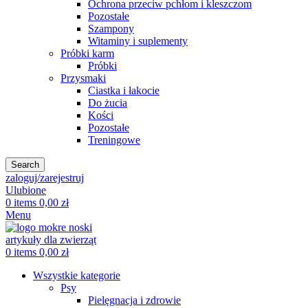
Ochrona przeciw pchłom i kleszczom
Pozostałe
Szampony
Witaminy i suplementy
Próbki karm
Próbki
Przysmaki
Ciastka i łakocie
Do żucia
Kości
Pozostałe
Treningowe
Search
zaloguj/zarejestruj
Ulubione
0
items
0,00
zł
Menu
0
items
0,00
zł
Wszystkie kategorie
Psy
Pielęgnacja i zdrowie