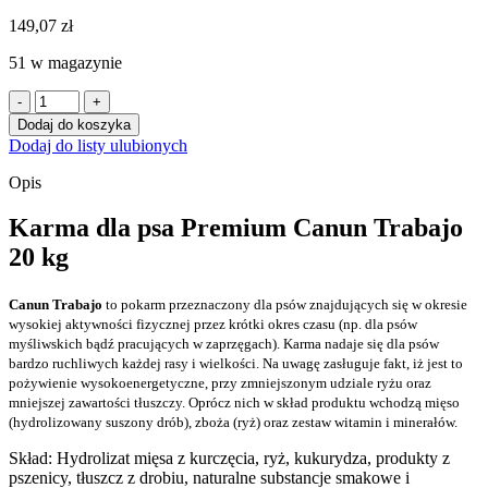
149,07
zł
51 w magazynie
ilość
Canun
Dodaj do koszyka
Trabajo
Dodaj do listy ulubionych
20
kg
Opis
karma
premium
Karma dla psa Premium Canun Trabajo
dla
20 kg
psów
energicznych
i
Canun Trabajo
to pokarm przeznaczony dla psów znajdujących się w okresie
myśliwskich
wysokiej aktywności fizycznej przez krótki okres czasu (np. dla psów
na
myśliwskich bądź pracujących w zaprzęgach). Karma nadaje się dla psów
kurczaku
bardzo ruchliwych każdej rasy i wielkości. Na uwagę zasługuje fakt, iż jest to
(30%)
pożywienie wysokoenergetyczne, przy zmniejszonym udziale ryżu oraz
i
mniejszej zawartości tłuszczy. Oprócz nich w skład produktu wchodzą mięso
ryżu
(hydrolizowany suszony drób), zboża (ryż) oraz zestaw witamin i minerałów.
Skład:
Hydrolizat mięsa z kurczęcia, ryż, kukurydza, produkty z
pszenicy, tłuszcz z drobiu, naturalne substancje smakowe i