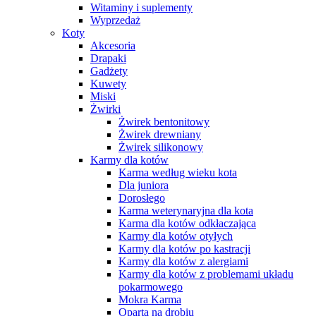
Witaminy i suplementy
Wyprzedaż
Koty
Akcesoria
Drapaki
Gadżety
Kuwety
Miski
Żwirki
Żwirek bentonitowy
Żwirek drewniany
Żwirek silikonowy
Karmy dla kotów
Karma według wieku kota
Dla juniora
Dorosłego
Karma weterynaryjna dla kota
Karma dla kotów odkłaczająca
Karmy dla kotów otyłych
Karmy dla kotów po kastracji
Karmy dla kotów z alergiami
Karmy dla kotów z problemami układu
pokarmowego
Mokra Karma
Oparta na drobiu