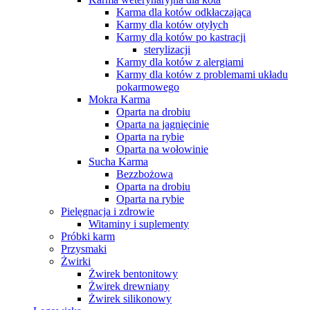
Karma dla kotów odkłaczająca
Karmy dla kotów otyłych
Karmy dla kotów po kastracji
sterylizacji
Karmy dla kotów z alergiami
Karmy dla kotów z problemami układu
pokarmowego
Mokra Karma
Oparta na drobiu
Oparta na jagnięcinie
Oparta na rybie
Oparta na wołowinie
Sucha Karma
Bezzbożowa
Oparta na drobiu
Oparta na rybie
Pielęgnacja i zdrowie
Witaminy i suplementy
Próbki karm
Przysmaki
Żwirki
Żwirek bentonitowy
Żwirek drewniany
Żwirek silikonowy