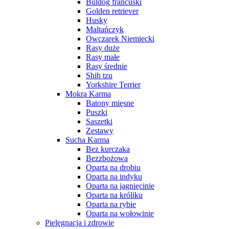
Buldog francuski
Golden retriever
Husky
Maltańczyk
Owczarek Niemiecki
Rasy duże
Rasy małe
Rasy średnie
Shih tzu
Yorkshire Terrier
Mokra Karma
Batony mięsne
Puszki
Saszetki
Zestawy
Sucha Karma
Bez kurczaka
Bezzbożowa
Oparta na drobiu
Oparta na indyku
Oparta na jagnięcinie
Oparta na króliku
Oparta na rybie
Oparta na wołowinie
Pielęgnacja i zdrowie