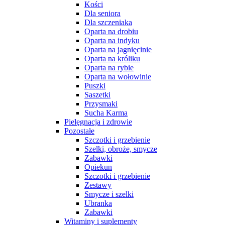
Kości
Dla seniora
Dla szczeniaka
Oparta na drobiu
Oparta na indyku
Oparta na jagnięcinie
Oparta na króliku
Oparta na rybie
Oparta na wołowinie
Puszki
Saszetki
Przysmaki
Sucha Karma
Pielęgnacja i zdrowie
Pozostałe
Szczotki i grzebienie
Szelki, obroże, smycze
Zabawki
Opiekun
Szczotki i grzebienie
Zestawy
Smycze i szelki
Ubranka
Zabawki
Witaminy i suplementy