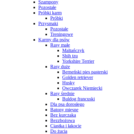
Szampony
Pozostałe
Próbki karm
Próbki
Przysmaki
Pozostałe
Treningowe
Karmy dla psów
Rasy małe
Maltańczyk
Shih tzu
Yorkshire Terrier
Rasy duże
Berneński pies pasterski
Golden retriever
Husky
Owczarek Niemiecki
Rasy średnie
Buldog francuski
Dla psa dorosłego
Batony mięsne
Bez kurczaka
Bezzbożowa
Ciastka i łakocie
Do żucia