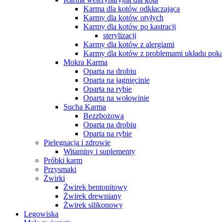
Karma dla kotów odkłaczająca
Karmy dla kotów otyłych
Karmy dla kotów po kastracji
sterylizacji
Karmy dla kotów z alergiami
Karmy dla kotów z problemami układu po
Mokra Karma
Oparta na drobiu
Oparta na jagnięcinie
Oparta na rybie
Oparta na wołowinie
Sucha Karma
Bezzbożowa
Oparta na drobiu
Oparta na rybie
Pielęgnacja i zdrowie
Witaminy i suplementy
Próbki karm
Przysmaki
Żwirki
Żwirek bentonitowy
Żwirek drewniany
Żwirek silikonowy
Legowiska