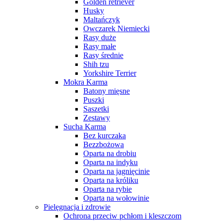
Golden retriever
Husky
Maltańczyk
Owczarek Niemiecki
Rasy duże
Rasy małe
Rasy średnie
Shih tzu
Yorkshire Terrier
Mokra Karma
Batony mięsne
Puszki
Saszetki
Zestawy
Sucha Karma
Bez kurczaka
Bezzbożowa
Oparta na drobiu
Oparta na indyku
Oparta na jagnięcinie
Oparta na króliku
Oparta na rybie
Oparta na wołowinie
Pielęgnacja i zdrowie
Ochrona przeciw pchłom i kleszczom