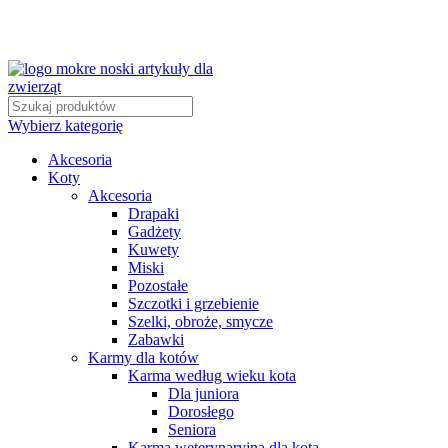
Wybierz kategorię
Akcesoria
Koty
Akcesoria
Drapaki
Gadżety
Kuwety
Miski
Pozostałe
Szczotki i grzebienie
Szelki, obroże, smycze
Zabawki
Karmy dla kotów
Karma według wieku kota
Dla juniora
Dorosłego
Seniora
Karma weterynaryjna dla kota