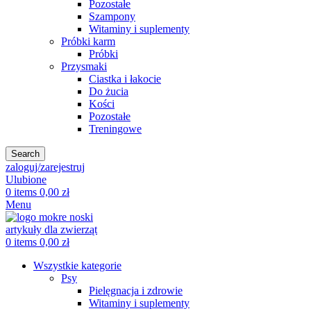
Pozostałe
Szampony
Witaminy i suplementy
Próbki karm
Próbki
Przysmaki
Ciastka i łakocie
Do żucia
Kości
Pozostałe
Treningowe
Search
zaloguj/zarejestruj
Ulubione
0
items
0,00
zł
Menu
0
items
0,00
zł
Wszystkie kategorie
Psy
Pielęgnacja i zdrowie
Witaminy i suplementy