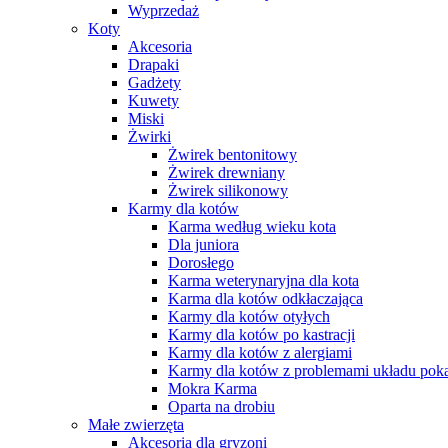
Wyprzedaż
Koty
Akcesoria
Drapaki
Gadżety
Kuwety
Miski
Żwirki
Żwirek bentonitowy
Żwirek drewniany
Żwirek silikonowy
Karmy dla kotów
Karma według wieku kota
Dla juniora
Dorosłego
Karma weterynaryjna dla kota
Karma dla kotów odkłaczająca
Karmy dla kotów otyłych
Karmy dla kotów po kastracji
Karmy dla kotów z alergiami
Karmy dla kotów z problemami układu po
Mokra Karma
Oparta na drobiu
Małe zwierzęta
Akcesoria dla gryzoni