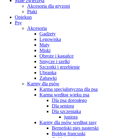
Małe zwierzęta
Akcesoria dla gryzoni
Ptaki
Opiekun
Psy
Akcesoria
Gadżety
Legowiska
Maty
Miski
Obroże i kagańce
Smycze i szelki
Szczotki i grzebienie
Ubranka
Zabawki
Karmy dla psów
Karma specjalistyczna dla psa
Karma według wieku psa
Dla psa dorosłego
Dla seniora
Dla szczeniaka
juniora
Karmy dla psów według rasy
Berneński pies pasterski
Buldog francuski