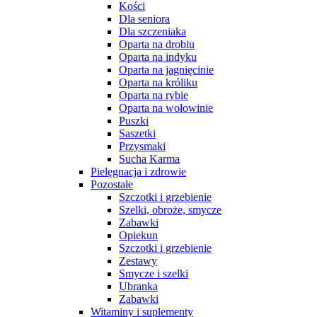
Kości
Dla seniora
Dla szczeniaka
Oparta na drobiu
Oparta na indyku
Oparta na jagnięcinie
Oparta na króliku
Oparta na rybie
Oparta na wołowinie
Puszki
Saszetki
Przysmaki
Sucha Karma
Pielęgnacja i zdrowie
Pozostałe
Szczotki i grzebienie
Szelki, obroże, smycze
Zabawki
Opiekun
Szczotki i grzebienie
Zestawy
Smycze i szelki
Ubranka
Zabawki
Witaminy i suplementy