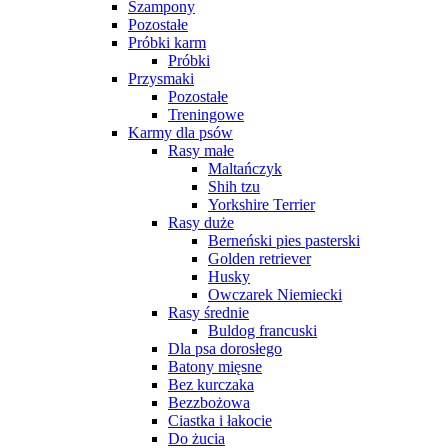
Szampony
Pozostałe
Próbki karm
Próbki
Przysmaki
Pozostałe
Treningowe
Karmy dla psów
Rasy małe
Maltańczyk
Shih tzu
Yorkshire Terrier
Rasy duże
Berneński pies pasterski
Golden retriever
Husky
Owczarek Niemiecki
Rasy średnie
Buldog francuski
Dla psa dorosłego
Batony mięsne
Bez kurczaka
Bezzbożowa
Ciastka i łakocie
Do żucia