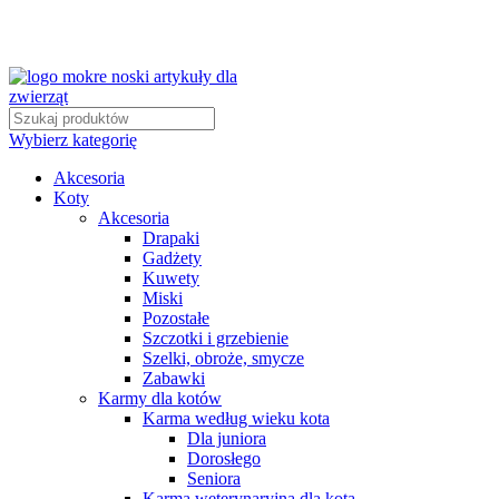
Wybierz kategorię
Akcesoria
Koty
Akcesoria
Drapaki
Gadżety
Kuwety
Miski
Pozostałe
Szczotki i grzebienie
Szelki, obroże, smycze
Zabawki
Karmy dla kotów
Karma według wieku kota
Dla juniora
Dorosłego
Seniora
Karma weterynaryjna dla kota