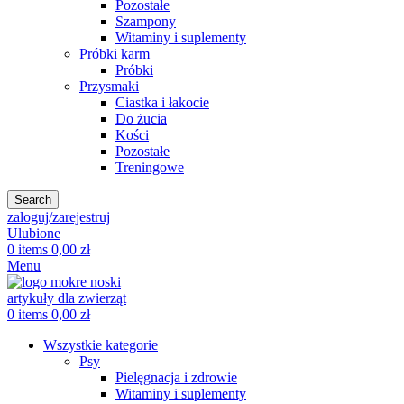
Pozostałe
Szampony
Witaminy i suplementy
Próbki karm
Próbki
Przysmaki
Ciastka i łakocie
Do żucia
Kości
Pozostałe
Treningowe
Search
zaloguj/zarejestruj
Ulubione
0
items
0,00
zł
Menu
0
items
0,00
zł
Wszystkie kategorie
Psy
Pielęgnacja i zdrowie
Witaminy i suplementy