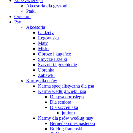
Małe zwierzęta
Akcesoria dla gryzoni
Ptaki
Opiekun
Psy
Akcesoria
Gadżety
Legowiska
Maty
Miski
Obroże i kagańce
Smycze i szelki
Szczotki i grzebienie
Ubranka
Zabawki
Karmy dla psów
Karma specjalistyczna dla psa
Karma według wieku psa
Dla psa dorosłego
Dla seniora
Dla szczeniaka
juniora
Karmy dla psów według rasy
Berneński pies pasterski
Buldog francuski