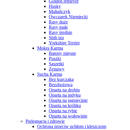
Golden retriever
Husky
Maltańczyk
Owczarek Niemiecki
Rasy duże
Rasy małe
Rasy średnie
Shih tzu
Yorkshire Terrier
Mokra Karma
Batony mięsne
Puszki
Saszetki
Zestawy
Sucha Karma
Bez kurczaka
Bezzbożowa
Oparta na drobiu
Oparta na indyku
Oparta na jagnięcinie
Oparta na króliku
Oparta na rybie
Oparta na wołowinie
Pielęgnacja i zdrowie
Ochrona przeciw pchłom i kleszczom