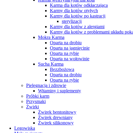
Karma dla kotów odkłaczająca
Karmy dla kotów otyłych
Karmy dla kotów po kastracji
sterylizacji
Karmy dla kotów z alergiami
Karmy dla kotów z problemami układu po
Mokra Karma
Oparta na drobiu
Oparta na jagnięcinie
Oparta na rybie
Oparta na wołowinie
Sucha Karma
Bezzbożowa
Oparta na drobiu
Oparta na rybie
Pielęgnacja i zdrowie
Witaminy i suplementy
Próbki karm
Przysmaki
Żwirki
Żwirek bentonitowy
Żwirek drewniany
Żwirek silikonowy
Legowiska