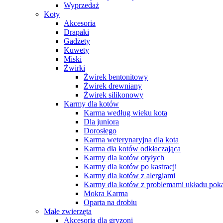
Wyprzedaż
Koty
Akcesoria
Drapaki
Gadżety
Kuwety
Miski
Żwirki
Żwirek bentonitowy
Żwirek drewniany
Żwirek silikonowy
Karmy dla kotów
Karma według wieku kota
Dla juniora
Dorosłego
Karma weterynaryjna dla kota
Karma dla kotów odkłaczająca
Karmy dla kotów otyłych
Karmy dla kotów po kastracji
Karmy dla kotów z alergiami
Karmy dla kotów z problemami układu po
Mokra Karma
Oparta na drobiu
Małe zwierzęta
Akcesoria dla gryzoni