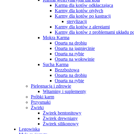
Karma dla kotów odkłaczająca
Karmy dla kotów otyłych
Karmy dla kotów po kastracji
sterylizacji
Karmy dla kotów z alergiami
Karmy dla kotów z problemami układu 
Mokra Karma
Oparta na drobiu
Oparta na jagnięcinie
Oparta na rybie
Oparta na wołowinie
Sucha Karma
Bezzbożowa
Oparta na drobiu
Oparta na rybie
Pielęgnacja i zdrowie
Witaminy i suplementy
Próbki karm
Przysmaki
Żwirki
Żwirek bentonitowy
Żwirek drewniany
Żwirek silikonowy
Legowiska