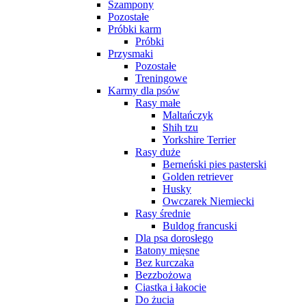
Szampony
Pozostałe
Próbki karm
Próbki
Przysmaki
Pozostałe
Treningowe
Karmy dla psów
Rasy małe
Maltańczyk
Shih tzu
Yorkshire Terrier
Rasy duże
Berneński pies pasterski
Golden retriever
Husky
Owczarek Niemiecki
Rasy średnie
Buldog francuski
Dla psa dorosłego
Batony mięsne
Bez kurczaka
Bezzbożowa
Ciastka i łakocie
Do żucia