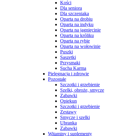
Kości
Dla seniora
Dla szczeniaka
Oparta na drobiu
Oparta na indyku
Oparta na jagnięcinie
Oparta na króliku
Oparta na rybie
Oparta na wołowinie
Puszki
Saszetki
Przysmaki
Sucha Karma
Pielęgnacja i zdrowie
Pozostałe
Szczotki i grzebienie
Szelki, obroże, smycze
Zabawki
Opiekun
Szczotki i grzebienie
Zestawy
Smycze i szelki
Ubranka
Zabawki
Witaminy i suplementy