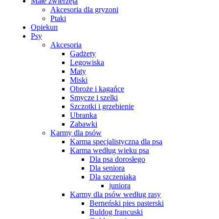
Małe zwierzęta
Akcesoria dla gryzoni
Ptaki
Opiekun
Psy
Akcesoria
Gadżety
Legowiska
Maty
Miski
Obroże i kagańce
Smycze i szelki
Szczotki i grzebienie
Ubranka
Zabawki
Karmy dla psów
Karma specjalistyczna dla psa
Karma według wieku psa
Dla psa dorosłego
Dla seniora
Dla szczeniaka
juniora
Karmy dla psów według rasy
Berneński pies pasterski
Buldog francuski