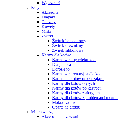
Wyprzedaż
Koty
Akcesoria
Drapaki
Gadżety
Kuwety
Miski
Żwirki
Żwirek bentonitowy
Żwirek drewniany
Żwirek silikonowy
Karmy dla kotów
Karma według wieku kota
Dla juniora
Dorosłego
Karma weterynaryjna dla kota
Karma dla kotów odkłaczająca
Karmy dla kotów otyłych
Karmy dla kotów po kastracji
Karmy dla kotów z alergiami
Karmy dla kotów z problemami układ
Mokra Karma
Oparta na drobiu
Małe zwierzęta
Akcesoria dla gryzoni