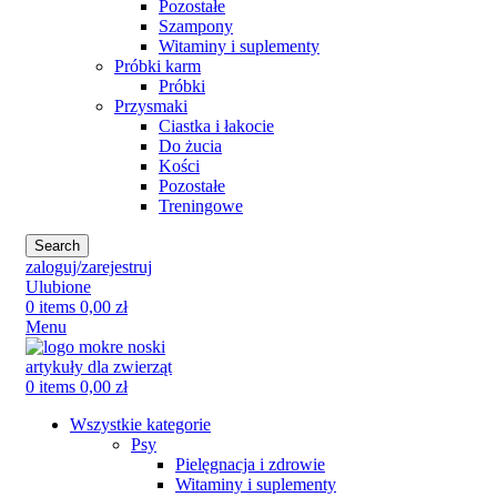
Pozostałe
Szampony
Witaminy i suplementy
Próbki karm
Próbki
Przysmaki
Ciastka i łakocie
Do żucia
Kości
Pozostałe
Treningowe
Search
zaloguj/zarejestruj
Ulubione
0
items
0,00
zł
Menu
0
items
0,00
zł
Wszystkie kategorie
Psy
Pielęgnacja i zdrowie
Witaminy i suplementy