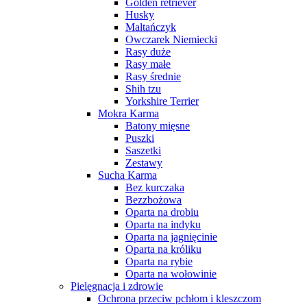
Golden retriever
Husky
Maltańczyk
Owczarek Niemiecki
Rasy duże
Rasy małe
Rasy średnie
Shih tzu
Yorkshire Terrier
Mokra Karma
Batony mięsne
Puszki
Saszetki
Zestawy
Sucha Karma
Bez kurczaka
Bezzbożowa
Oparta na drobiu
Oparta na indyku
Oparta na jagnięcinie
Oparta na króliku
Oparta na rybie
Oparta na wołowinie
Pielęgnacja i zdrowie
Ochrona przeciw pchłom i kleszczom