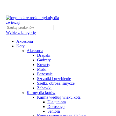
Wybierz kategorię
Akcesoria
Koty
Akcesoria
Drapaki
Gadżety
Kuwety
Miski
Pozostałe
Szczotki i grzebienie
Szelki, obroże, smycze
Zabawki
Karmy dla kotów
Karma według wieku kota
Dla juniora
Dorosłego
Seniora
Karma weterynaryjna dla kota