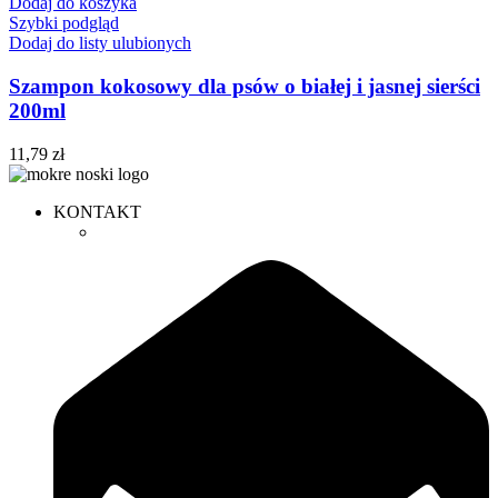
Dodaj do koszyka
Szybki podgląd
Dodaj do listy ulubionych
Szampon kokosowy dla psów o białej i jasnej sierści
200ml
11,79
zł
KONTAKT