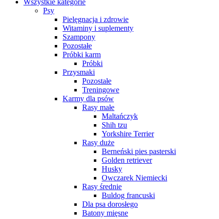
Wszystkie kategorie
Psy
Pielęgnacja i zdrowie
Witaminy i suplementy
Szampony
Pozostałe
Próbki karm
Próbki
Przysmaki
Pozostałe
Treningowe
Karmy dla psów
Rasy małe
Maltańczyk
Shih tzu
Yorkshire Terrier
Rasy duże
Berneński pies pasterski
Golden retriever
Husky
Owczarek Niemiecki
Rasy średnie
Buldog francuski
Dla psa dorosłego
Batony mięsne