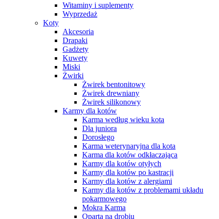
Witaminy i suplementy
Wyprzedaż
Koty
Akcesoria
Drapaki
Gadżety
Kuwety
Miski
Żwirki
Żwirek bentonitowy
Żwirek drewniany
Żwirek silikonowy
Karmy dla kotów
Karma według wieku kota
Dla juniora
Dorosłego
Karma weterynaryjna dla kota
Karma dla kotów odkłaczająca
Karmy dla kotów otyłych
Karmy dla kotów po kastracji
Karmy dla kotów z alergiami
Karmy dla kotów z problemami układu
pokarmowego
Mokra Karma
Oparta na drobiu