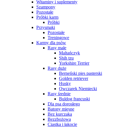
Witaminy i suplementy
Szampony
Pozostałe
Próbki karm
Próbki
Przysmaki
Pozostałe
Treningowe
Karmy dla psów
Rasy małe
Maltańczyk
Shih tzu
Yorkshire Terrier
Rasy duże
Berneński pies pasterski
Golden retriever
Husky
Owczarek Niemiecki
Rasy średnie
Buldog francuski
Dla psa dorosłego
Batony mięsne
Bez kurczaka
Bezzbożowa
Ciastka i łakocie