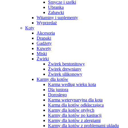
Smycze i szelki
Ubranka
Zabawki
Witaminy i suplementy
Wyprzedaż
Koty
Akcesoria
Drapaki
Gadżety
Kuwety
Miski
Żwirki
Żwirek bentonitowy
Żwirek drewniany
Żwirek silikonowy
Karmy dla kotów
Karma według wieku kota
Dla juniora
Dorosłego
Karma weterynaryjna dla kota
Karma dla kotów odkłaczająca
Karmy dla kotów otyłych
Karmy dla kotów po kastracji
Karmy dla kotów z alergiami
Karmy dla kotów z problemami układu