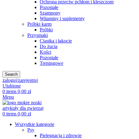
Ochrona przeciw pchłom i kleszczom
Pozostałe
Szampony
Witaminy i suplementy
Próbki karm
Próbki
Przysmaki
Ciastka i łakocie
Do żucia
Kości
Pozostałe
Treningowe
Search
zaloguj/zarejestruj
Ulubione
0
items
0,00
zł
Menu
0
items
0,00
zł
Wszystkie kategorie
Psy
Pielęgnacja i zdrowie