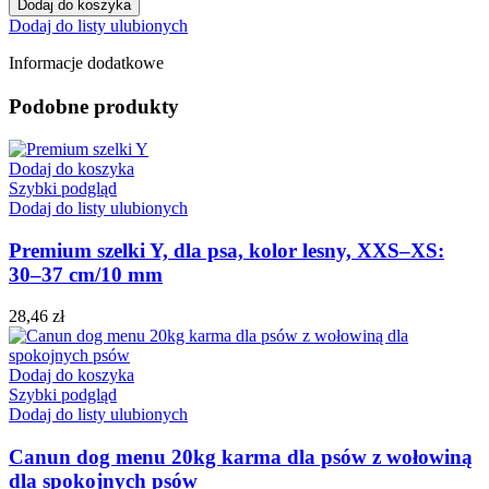
Dodaj do koszyka
Xmas
Dodaj do listy ulubionych
-
1
Informacje dodatkowe
szt
S
Podobne produkty
szaro/biały
Dodaj do koszyka
Szybki podgląd
Dodaj do listy ulubionych
Premium szelki Y, dla psa, kolor lesny, XXS–XS:
30–37 cm/10 mm
28,46
zł
Dodaj do koszyka
Szybki podgląd
Dodaj do listy ulubionych
Canun dog menu 20kg karma dla psów z wołowiną
dla spokojnych psów