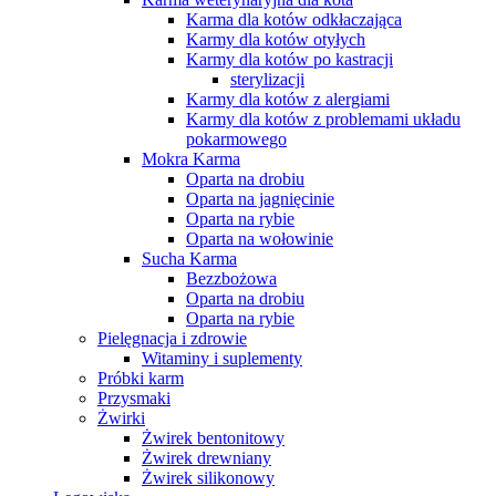
Karma dla kotów odkłaczająca
Karmy dla kotów otyłych
Karmy dla kotów po kastracji
sterylizacji
Karmy dla kotów z alergiami
Karmy dla kotów z problemami układu
pokarmowego
Mokra Karma
Oparta na drobiu
Oparta na jagnięcinie
Oparta na rybie
Oparta na wołowinie
Sucha Karma
Bezzbożowa
Oparta na drobiu
Oparta na rybie
Pielęgnacja i zdrowie
Witaminy i suplementy
Próbki karm
Przysmaki
Żwirki
Żwirek bentonitowy
Żwirek drewniany
Żwirek silikonowy