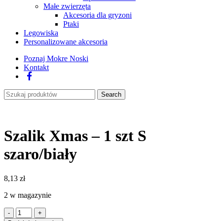
Małe zwierzęta
Akcesoria dla gryzoni
Ptaki
Legowiska
Personalizowane akcesoria
Poznaj Mokre Noski
Kontakt
Facebook
Search
Szalik Xmas – 1 szt S
szaro/biały
8,13
zł
2 w magazynie
ilość
Szalik