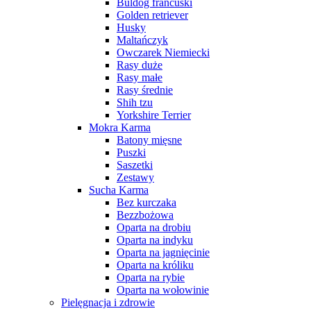
Buldog francuski
Golden retriever
Husky
Maltańczyk
Owczarek Niemiecki
Rasy duże
Rasy małe
Rasy średnie
Shih tzu
Yorkshire Terrier
Mokra Karma
Batony mięsne
Puszki
Saszetki
Zestawy
Sucha Karma
Bez kurczaka
Bezzbożowa
Oparta na drobiu
Oparta na indyku
Oparta na jagnięcinie
Oparta na króliku
Oparta na rybie
Oparta na wołowinie
Pielęgnacja i zdrowie