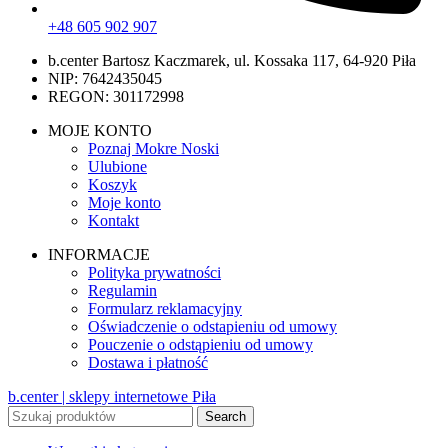
+48 605 902 907
b.center Bartosz Kaczmarek, ul. Kossaka 117, 64-920 Piła
NIP: 7642435045
REGON: 301172998
MOJE KONTO
Poznaj Mokre Noski
Ulubione
Koszyk
Moje konto
Kontakt
INFORMACJE
Polityka prywatności
Regulamin
Formularz reklamacyjny
Oświadczenie o odstapieniu od umowy
Pouczenie o odstąpieniu od umowy
Dostawa i płatność
b.center | sklepy internetowe Piła
Search