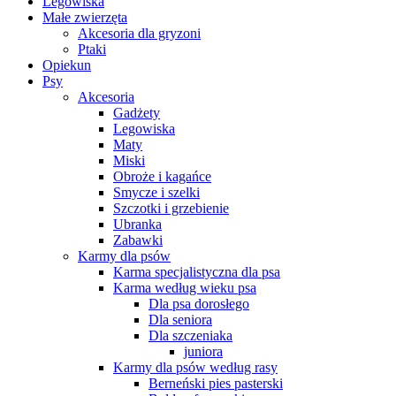
Legowiska
Małe zwierzęta
Akcesoria dla gryzoni
Ptaki
Opiekun
Psy
Akcesoria
Gadżety
Legowiska
Maty
Miski
Obroże i kagańce
Smycze i szelki
Szczotki i grzebienie
Ubranka
Zabawki
Karmy dla psów
Karma specjalistyczna dla psa
Karma według wieku psa
Dla psa dorosłego
Dla seniora
Dla szczeniaka
juniora
Karmy dla psów według rasy
Berneński pies pasterski