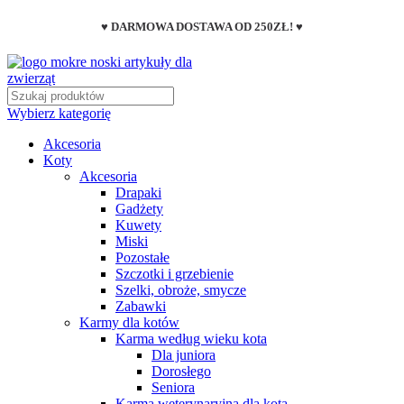
♥ DARMOWA DOSTAWA OD 250ZŁ! ♥
Wybierz kategorię
Akcesoria
Koty
Akcesoria
Drapaki
Gadżety
Kuwety
Miski
Pozostałe
Szczotki i grzebienie
Szelki, obroże, smycze
Zabawki
Karmy dla kotów
Karma według wieku kota
Dla juniora
Dorosłego
Seniora
Karma weterynaryjna dla kota