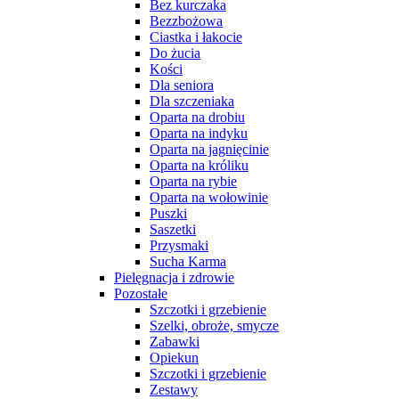
Bez kurczaka
Bezzbożowa
Ciastka i łakocie
Do żucia
Kości
Dla seniora
Dla szczeniaka
Oparta na drobiu
Oparta na indyku
Oparta na jagnięcinie
Oparta na króliku
Oparta na rybie
Oparta na wołowinie
Puszki
Saszetki
Przysmaki
Sucha Karma
Pielęgnacja i zdrowie
Pozostałe
Szczotki i grzebienie
Szelki, obroże, smycze
Zabawki
Opiekun
Szczotki i grzebienie
Zestawy