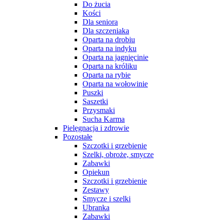
Do żucia
Kości
Dla seniora
Dla szczeniaka
Oparta na drobiu
Oparta na indyku
Oparta na jagnięcinie
Oparta na króliku
Oparta na rybie
Oparta na wołowinie
Puszki
Saszetki
Przysmaki
Sucha Karma
Pielęgnacja i zdrowie
Pozostałe
Szczotki i grzebienie
Szelki, obroże, smycze
Zabawki
Opiekun
Szczotki i grzebienie
Zestawy
Smycze i szelki
Ubranka
Zabawki