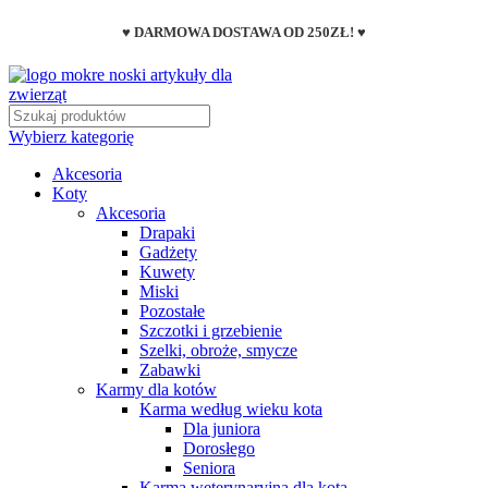
♥ DARMOWA DOSTAWA OD 250ZŁ! ♥
Wybierz kategorię
Akcesoria
Koty
Akcesoria
Drapaki
Gadżety
Kuwety
Miski
Pozostałe
Szczotki i grzebienie
Szelki, obroże, smycze
Zabawki
Karmy dla kotów
Karma według wieku kota
Dla juniora
Dorosłego
Seniora
Karma weterynaryjna dla kota