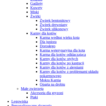
Gadżety
Kuwety
Miski
Żwirki
Żwirek bentonitowy
Żwirek drewniany
Żwirek silikonowy
Karmy dla kotów
Karma według wieku kota
Dla juniora
Dorosłego
Karma weterynaryjna dla kota
Karma dla kotów odkłaczająca
Karmy dla kotów otyłych
Karmy dla kotów po kastracji
Karmy dla kotów z alergiami
Karmy dla kotów z problemami układu
pokarmowego
Mokra Karma
Oparta na drobiu
Małe zwierzęta
Akcesoria dla gryzoni
Ptaki
Legowiska
Personalizowane akcesoria