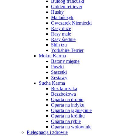
Buldog francuski
Golden retriever
Husky
Maltańczyk
Owczarek Niemiecki
Rasy duże
Rasy małe
Rasy średnie
Shih tzu
Yorkshire Terrier
Mokra Karma
Batony mięsne
Puszki
Saszetki
Zestawy
Sucha Karma
Bez kurczaka
Bezzbożowa
Oparta na drobiu
Oparta na indyku
Oparta na jagnięcinie
Oparta na króliku
Oparta na rybie
Oparta na wołowinie
Pielęgnacja i zdrowie