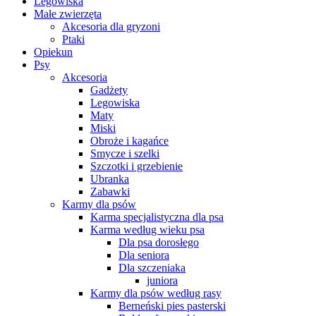
Legowiska
Małe zwierzęta
Akcesoria dla gryzoni
Ptaki
Opiekun
Psy
Akcesoria
Gadżety
Legowiska
Maty
Miski
Obroże i kagańce
Smycze i szelki
Szczotki i grzebienie
Ubranka
Zabawki
Karmy dla psów
Karma specjalistyczna dla psa
Karma według wieku psa
Dla psa dorosłego
Dla seniora
Dla szczeniaka
juniora
Karmy dla psów według rasy
Berneński pies pasterski