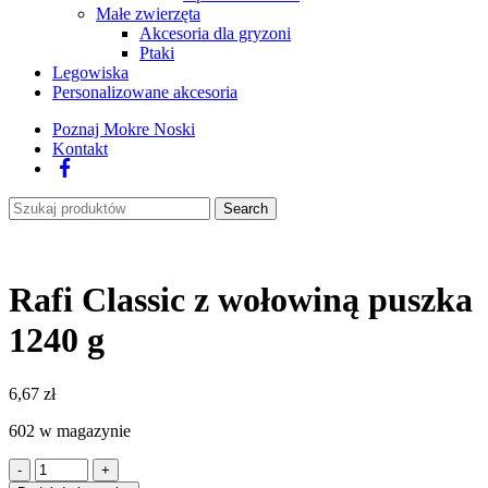
Małe zwierzęta
Akcesoria dla gryzoni
Ptaki
Legowiska
Personalizowane akcesoria
Poznaj Mokre Noski
Kontakt
Facebook
Search
Rafi Classic z wołowiną puszka
1240 g
6,67
zł
602 w magazynie
ilość
Rafi