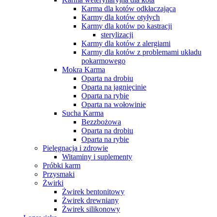
Karma dla kotów odkłaczająca
Karmy dla kotów otyłych
Karmy dla kotów po kastracji
sterylizacji
Karmy dla kotów z alergiami
Karmy dla kotów z problemami układu
pokarmowego
Mokra Karma
Oparta na drobiu
Oparta na jagnięcinie
Oparta na rybie
Oparta na wołowinie
Sucha Karma
Bezzbożowa
Oparta na drobiu
Oparta na rybie
Pielęgnacja i zdrowie
Witaminy i suplementy
Próbki karm
Przysmaki
Żwirki
Żwirek bentonitowy
Żwirek drewniany
Żwirek silikonowy