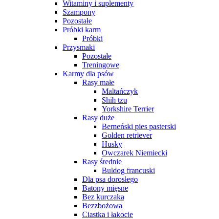
Witaminy i suplementy
Szampony
Pozostałe
Próbki karm
Próbki
Przysmaki
Pozostałe
Treningowe
Karmy dla psów
Rasy małe
Maltańczyk
Shih tzu
Yorkshire Terrier
Rasy duże
Berneński pies pasterski
Golden retriever
Husky
Owczarek Niemiecki
Rasy średnie
Buldog francuski
Dla psa dorosłego
Batony mięsne
Bez kurczaka
Bezzbożowa
Ciastka i łakocie