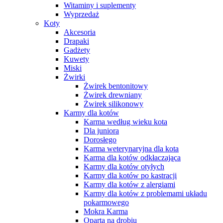
Witaminy i suplementy
Wyprzedaż
Koty
Akcesoria
Drapaki
Gadżety
Kuwety
Miski
Żwirki
Żwirek bentonitowy
Żwirek drewniany
Żwirek silikonowy
Karmy dla kotów
Karma według wieku kota
Dla juniora
Dorosłego
Karma weterynaryjna dla kota
Karma dla kotów odkłaczająca
Karmy dla kotów otyłych
Karmy dla kotów po kastracji
Karmy dla kotów z alergiami
Karmy dla kotów z problemami układu
pokarmowego
Mokra Karma
Oparta na drobiu