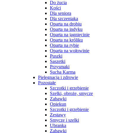
Do żucia
Kości
Dla seniora
Dla szczeniaka
Oparta na drobiu
Oparta na indyku
Oparta na jagnięcinie
Oparta na króliku
Oparta na rybie
Oparta na wołowinie
Puszki
Saszetki
Przysmaki
Sucha Karma
Pielęgnacja i zdrowie
Pozostałe
Szczotki i grzebienie
Szelki, obroże, smycze
Zabawki
Opiekun
Szczotki i grzebienie
Zestawy
Smycze i szelki
Ubranka
Zabawki