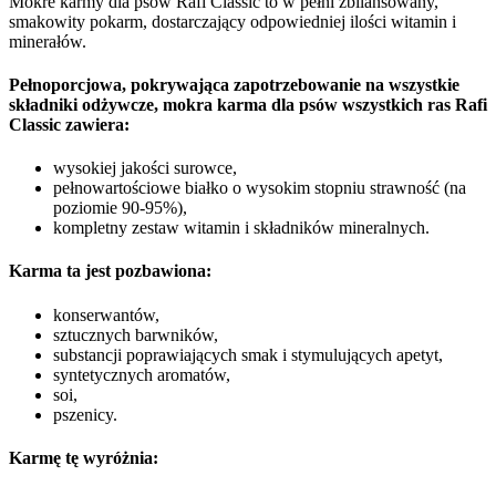
Mokre karmy dla psów Rafi Classic to w pełni zbilansowany,
smakowity pokarm, dostarczający odpowiedniej ilości witamin i
minerałów.
Pełnoporcjowa, pokrywająca zapotrzebowanie na wszystkie
składniki odżywcze, mokra karma dla psów wszystkich ras Rafi
Classic zawiera:
wysokiej jakości surowce,
pełnowartościowe białko o wysokim stopniu strawność (na
poziomie 90-95%),
kompletny zestaw witamin i składników mineralnych.
Karma ta jest pozbawiona:
konserwantów,
sztucznych barwników,
substancji poprawiających smak i stymulujących apetyt,
syntetycznych aromatów,
soi,
pszenicy.
Karmę tę wyróżnia: