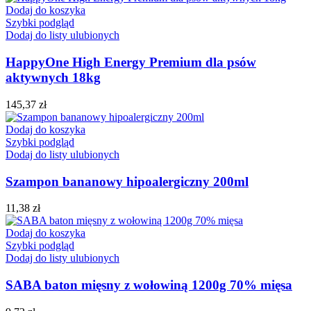
Dodaj do koszyka
Szybki podgląd
Dodaj do listy ulubionych
HappyOne High Energy Premium dla psów
aktywnych 18kg
145,37
zł
Dodaj do koszyka
Szybki podgląd
Dodaj do listy ulubionych
Szampon bananowy hipoalergiczny 200ml
11,38
zł
Dodaj do koszyka
Szybki podgląd
Dodaj do listy ulubionych
SABA baton mięsny z wołowiną 1200g 70% mięsa