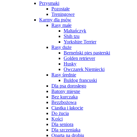
Przysmaki
Pozostałe
Treningowe
Karmy dla psów
Rasy małe
Maltańczyk
Shih tzu
Yorkshire Terrier
Rasy duże
Berneński pies pasterski
Golden retriever
Husky
Owczarek Niemiecki
Rasy średnie
Buldog francuski
Dla psa dorosłego
Batony mięsne
Bez kurczaka
Bezzbożowa
Ciastka i łakocie
Do żucia
Kości
Dla seniora
Dla szczeniaka
Oparta na drobiu