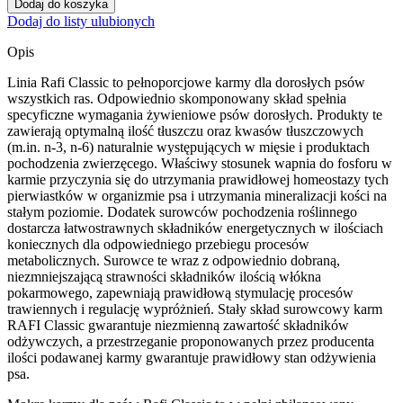
Dodaj do koszyka
Classic
Dodaj do listy ulubionych
z
wołowiną
Opis
puszka
1240
Linia Rafi Classic to pełnoporcjowe karmy dla dorosłych psów
g
wszystkich ras. Odpowiednio skomponowany skład spełnia
specyficzne wymagania żywieniowe psów dorosłych. Produkty te
zawierają optymalną ilość tłuszczu oraz kwasów tłuszczowych
(m.in. n-3, n-6) naturalnie występujących w mięsie i produktach
pochodzenia zwierzęcego. Właściwy stosunek wapnia do fosforu w
karmie przyczynia się do utrzymania prawidłowej homeostazy tych
pierwiastków w organizmie psa i utrzymania mineralizacji kości na
stałym poziomie. Dodatek surowców pochodzenia roślinnego
dostarcza łatwostrawnych składników energetycznych w ilościach
koniecznych dla odpowiedniego przebiegu procesów
metabolicznych. Surowce te wraz z odpowiednio dobraną,
niezmniejszającą strawności składników ilością włókna
pokarmowego, zapewniają prawidłową stymulację procesów
trawiennych i regulację wypróżnień. Stały skład surowcowy karm
RAFI Classic gwarantuje niezmienną zawartość składników
odżywczych, a przestrzeganie proponowanych przez producenta
ilości podawanej karmy gwarantuje prawidłowy stan odżywienia
psa.