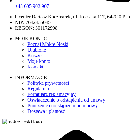
+48 605 902 907
b.center Bartosz Kaczmarek, ul. Kossaka 117, 64-920 Piła
NIP: 7642435045
REGON: 301172998
MOJE KONTO
Poznaj Mokre Noski
Ulubione
Koszyk
Moje konto
Kontakt
INFORMACJE
Polityka prywatności
Regulamin
Formularz reklamacyjny
Oświadczenie o odstapieniu od umowy
Pouczenie o odstąpieniu od umowy
Dostawa i płatność