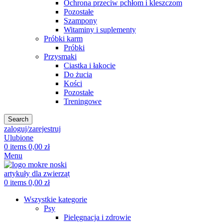
Ochrona przeciw pchłom i kleszczom
Pozostałe
Szampony
Witaminy i suplementy
Próbki karm
Próbki
Przysmaki
Ciastka i łakocie
Do żucia
Kości
Pozostałe
Treningowe
Search
zaloguj/zarejestruj
Ulubione
0
items
0,00
zł
Menu
0
items
0,00
zł
Wszystkie kategorie
Psy
Pielęgnacja i zdrowie