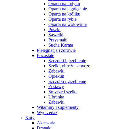
Oparta na indyku
Oparta na jagnięcinie
Oparta na króliku
Oparta na rybie
Oparta na wołowinie
Puszki
Saszetki
Przysmaki
Sucha Karma
Pielęgnacja i zdrowie
Pozostałe
Szczotki i grzebienie
Szelki, obroże, smycze
Zabawki
Opiekun
Szczotki i grzebienie
Zestawy
Smycze i szelki
Ubranka
Zabawki
Witaminy i suplementy
Wyprzedaż
Koty
Akcesoria
Drapaki