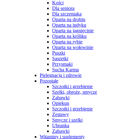
Kości
Dla seniora
Dla szczeniaka
Oparta na drobiu
Oparta na indyku
Oparta na jagnięcinie
Oparta na króliku
Oparta na rybie
Oparta na wołowinie
Puszki
Saszetki
Przysmaki
Sucha Karma
Pielęgnacja i zdrowie
Pozostałe
Szczotki i grzebienie
Szelki, obroże, smycze
Zabawki
Opiekun
Szczotki i grzebienie
Zestawy
Smycze i szelki
Ubranka
Zabawki
Witaminy i suplementy