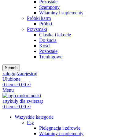
Pozostałe
Szampony
Witaminy i suplementy
Próbki karm
Próbki
Przysmaki
Ciastka i łakocie
Do żucia
Kości
Pozostałe
Treningowe
Search
zaloguj/zarejestruj
Ulubione
0
items
0,00
zł
Menu
0
items
0,00
zł
Wszystkie kategorie
Psy
Pielęgnacja i zdrowie
Witaminy i suplementy