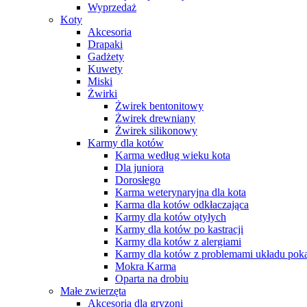
Wyprzedaż
Koty
Akcesoria
Drapaki
Gadżety
Kuwety
Miski
Żwirki
Żwirek bentonitowy
Żwirek drewniany
Żwirek silikonowy
Karmy dla kotów
Karma według wieku kota
Dla juniora
Dorosłego
Karma weterynaryjna dla kota
Karma dla kotów odkłaczająca
Karmy dla kotów otyłych
Karmy dla kotów po kastracji
Karmy dla kotów z alergiami
Karmy dla kotów z problemami układu po
Mokra Karma
Oparta na drobiu
Małe zwierzęta
Akcesoria dla gryzoni