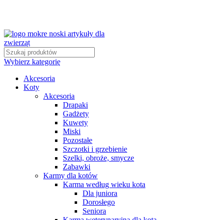
Wybierz kategorię
Akcesoria
Koty
Akcesoria
Drapaki
Gadżety
Kuwety
Miski
Pozostałe
Szczotki i grzebienie
Szelki, obroże, smycze
Zabawki
Karmy dla kotów
Karma według wieku kota
Dla juniora
Dorosłego
Seniora
Karma weterynaryjna dla kota