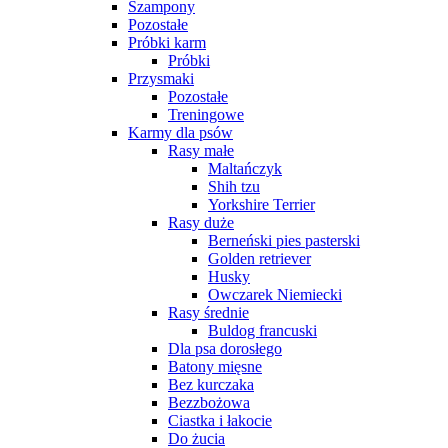
Szampony
Pozostałe
Próbki karm
Próbki
Przysmaki
Pozostałe
Treningowe
Karmy dla psów
Rasy małe
Maltańczyk
Shih tzu
Yorkshire Terrier
Rasy duże
Berneński pies pasterski
Golden retriever
Husky
Owczarek Niemiecki
Rasy średnie
Buldog francuski
Dla psa dorosłego
Batony mięsne
Bez kurczaka
Bezzbożowa
Ciastka i łakocie
Do żucia