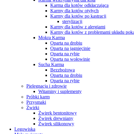
Karma dla kotów odkłaczająca
Karmy dla kotów otyłych
Karmy dla kotów po kastracji
sterylizacji
Karmy dla kotów z alergiami
Karmy dla kotów z problemami układu po
Mokra Karma
Oparta na drobiu
Oparta na jagnięcinie
Oparta na rybie
Oparta na wołowinie
Sucha Karma
Bezzbożowa
Oparta na drobiu
Oparta na rybie
Pielęgnacja i zdrowie
Witaminy i suplementy
Próbki karm
Przysmaki
Żwirki
Żwirek bentonitowy
Żwirek drewniany
Żwirek silikonowy
Legowiska