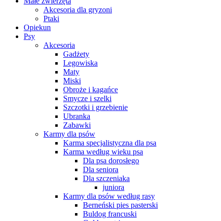
Małe zwierzęta
Akcesoria dla gryzoni
Ptaki
Opiekun
Psy
Akcesoria
Gadżety
Legowiska
Maty
Miski
Obroże i kagańce
Smycze i szelki
Szczotki i grzebienie
Ubranka
Zabawki
Karmy dla psów
Karma specjalistyczna dla psa
Karma według wieku psa
Dla psa dorosłego
Dla seniora
Dla szczeniaka
juniora
Karmy dla psów według rasy
Berneński pies pasterski
Buldog francuski