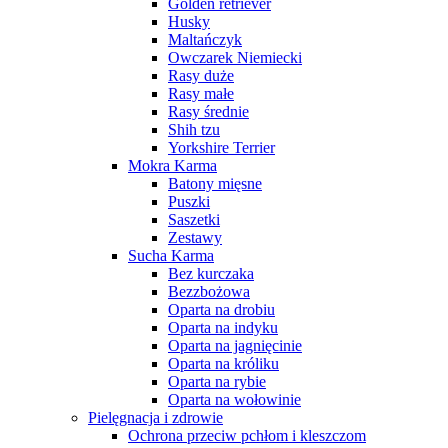
Golden retriever
Husky
Maltańczyk
Owczarek Niemiecki
Rasy duże
Rasy małe
Rasy średnie
Shih tzu
Yorkshire Terrier
Mokra Karma
Batony mięsne
Puszki
Saszetki
Zestawy
Sucha Karma
Bez kurczaka
Bezzbożowa
Oparta na drobiu
Oparta na indyku
Oparta na jagnięcinie
Oparta na króliku
Oparta na rybie
Oparta na wołowinie
Pielęgnacja i zdrowie
Ochrona przeciw pchłom i kleszczom