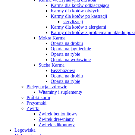
Karma dla kotów odkłaczająca
Karmy dla kotów otyłych
Karmy dla kotów po kastracji
sterylizacji
Karmy dla kotów z alergiami
Karmy dla kotów z problemami układu po
Mokra Karma
Oparta na drobiu
Oparta na jagnięcinie
Oparta na rybie
Oparta na wołowinie
Sucha Karma
Bezzbożowa
Oparta na drobiu
Oparta na rybie
Pielęgnacja i zdrowie
Witaminy i suplementy
Próbki karm
Przysmaki
Żwirki
Żwirek bentonitowy
Żwirek drewniany
Żwirek silikonowy
Legowiska