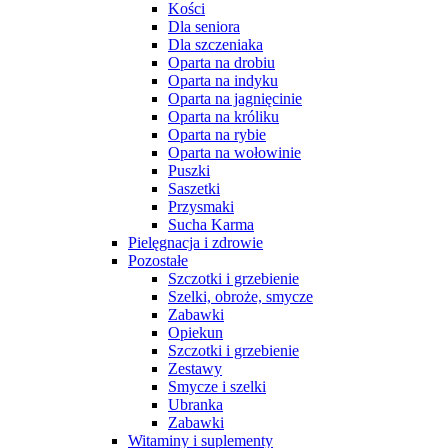
Kości
Dla seniora
Dla szczeniaka
Oparta na drobiu
Oparta na indyku
Oparta na jagnięcinie
Oparta na króliku
Oparta na rybie
Oparta na wołowinie
Puszki
Saszetki
Przysmaki
Sucha Karma
Pielęgnacja i zdrowie
Pozostałe
Szczotki i grzebienie
Szelki, obroże, smycze
Zabawki
Opiekun
Szczotki i grzebienie
Zestawy
Smycze i szelki
Ubranka
Zabawki
Witaminy i suplementy