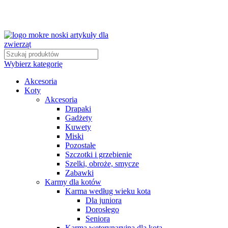
Wybierz kategorię
Akcesoria
Koty
Akcesoria
Drapaki
Gadżety
Kuwety
Miski
Pozostałe
Szczotki i grzebienie
Szelki, obroże, smycze
Zabawki
Karmy dla kotów
Karma według wieku kota
Dla juniora
Dorosłego
Seniora
Karma weterynaryjna dla kota