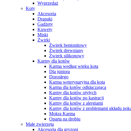
Wyprzedaż
Koty
Akcesoria
Drapaki
Gadżety
Kuwety
Miski
Żwirki
Żwirek bentonitowy
Żwirek drewniany
Żwirek silikonowy
Karmy dla kotów
Karma według wieku kota
Dla juniora
Dorosłego
Karma weterynaryjna dla kota
Karma dla kotów odkłaczająca
Karmy dla kotów otyłych
Karmy dla kotów po kastracji
Karmy dla kotów z alergiami
Karmy dla kotów z problemami układu po
Mokra Karma
Oparta na drobiu
Małe zwierzęta
Akcesoria dla gryzoni