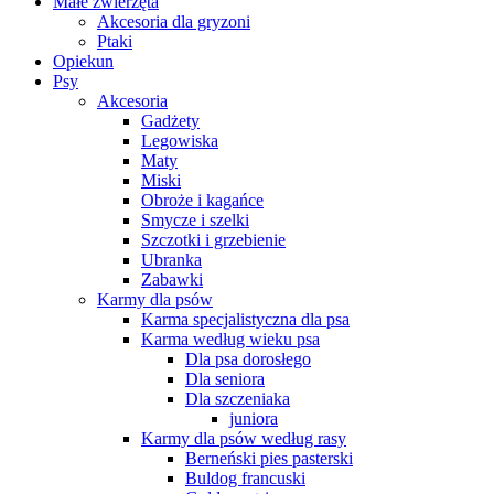
Małe zwierzęta
Akcesoria dla gryzoni
Ptaki
Opiekun
Psy
Akcesoria
Gadżety
Legowiska
Maty
Miski
Obroże i kagańce
Smycze i szelki
Szczotki i grzebienie
Ubranka
Zabawki
Karmy dla psów
Karma specjalistyczna dla psa
Karma według wieku psa
Dla psa dorosłego
Dla seniora
Dla szczeniaka
juniora
Karmy dla psów według rasy
Berneński pies pasterski
Buldog francuski