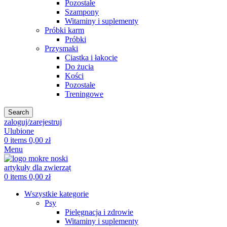
Pozostałe
Szampony
Witaminy i suplementy
Próbki karm
Próbki
Przysmaki
Ciastka i łakocie
Do żucia
Kości
Pozostałe
Treningowe
Search
zaloguj/zarejestruj
Ulubione
0
items
0,00
zł
Menu
0
items
0,00
zł
Wszystkie kategorie
Psy
Pielęgnacja i zdrowie
Witaminy i suplementy