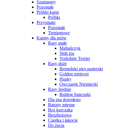
Szampony
Pozostałe
Próbki karm
Próbki
Przysmaki
Pozostałe
Treningowe
Karmy dla psów
Rasy małe
Maltańczyk
Shih tzu
Yorkshire Terrier
Rasy duże
Berneński pies pasterski
Golden retriever
Husky
Owczarek Niemiecki
Rasy średnie
Buldog francuski
Dla psa dorosłego
Batony mięsne
Bez kurczaka
Bezzbożowa
Ciastka i łakocie
Do żucia