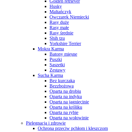
Golden retriever
Husky
Maltańczyk
Owczarek Niemiecki
Rasy duże
Rasy małe
Rasy średnie
Shih tzu
Yorkshire Terrier
Mokra Karma
Batony mięsne
Puszki
Saszetki
Zestawy
Sucha Karma
Bez kurczaka
Bezzbożowa
Oparta na drobiu
Oparta na indyku
Oparta na jagnięcinie
Oparta na króliku
Oparta na rybie
Oparta na wołowinie
Pielęgnacja i zdrowie
Ochrona przeciw pchłom i kleszczom