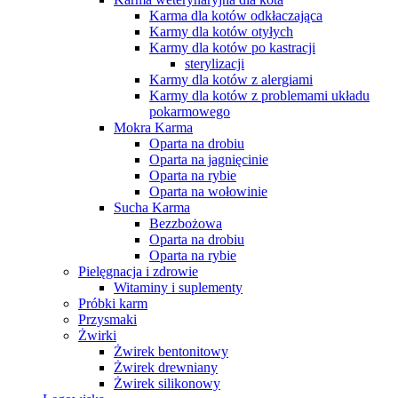
Karma dla kotów odkłaczająca
Karmy dla kotów otyłych
Karmy dla kotów po kastracji
sterylizacji
Karmy dla kotów z alergiami
Karmy dla kotów z problemami układu
pokarmowego
Mokra Karma
Oparta na drobiu
Oparta na jagnięcinie
Oparta na rybie
Oparta na wołowinie
Sucha Karma
Bezzbożowa
Oparta na drobiu
Oparta na rybie
Pielęgnacja i zdrowie
Witaminy i suplementy
Próbki karm
Przysmaki
Żwirki
Żwirek bentonitowy
Żwirek drewniany
Żwirek silikonowy