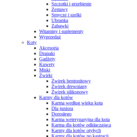
Szczotki i grzebienie
Zestawy
Smycze i szelki
Ubranka
Zabawki
Witaminy i suplementy
Wyprzedaż
Koty
Akcesoria
Drapaki
Gadżety
Kuwety
Miski
Żwirki
Żwirek bentonitowy
Żwirek drewniany
Żwirek silikonowy
Karmy dla kotów
Karma według wieku kota
Dla juniora
Dorosłego
Karma weterynaryjna dla kota
Karma dla kotów odkłaczająca
Karmy dla kotów otyłych
Karmy dla kotów po kastracji