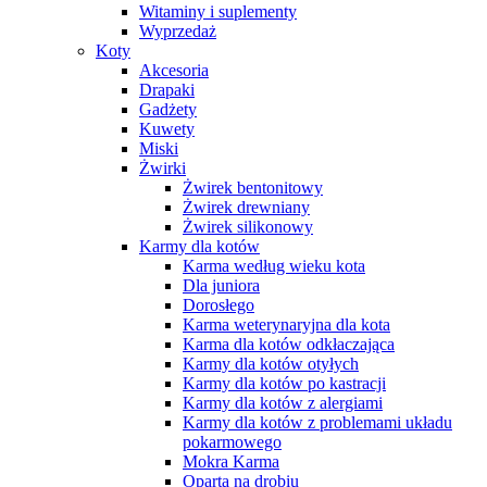
Witaminy i suplementy
Wyprzedaż
Koty
Akcesoria
Drapaki
Gadżety
Kuwety
Miski
Żwirki
Żwirek bentonitowy
Żwirek drewniany
Żwirek silikonowy
Karmy dla kotów
Karma według wieku kota
Dla juniora
Dorosłego
Karma weterynaryjna dla kota
Karma dla kotów odkłaczająca
Karmy dla kotów otyłych
Karmy dla kotów po kastracji
Karmy dla kotów z alergiami
Karmy dla kotów z problemami układu
pokarmowego
Mokra Karma
Oparta na drobiu