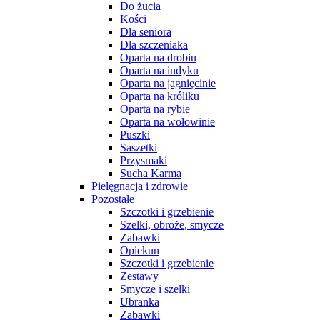
Do żucia
Kości
Dla seniora
Dla szczeniaka
Oparta na drobiu
Oparta na indyku
Oparta na jagnięcinie
Oparta na króliku
Oparta na rybie
Oparta na wołowinie
Puszki
Saszetki
Przysmaki
Sucha Karma
Pielęgnacja i zdrowie
Pozostałe
Szczotki i grzebienie
Szelki, obroże, smycze
Zabawki
Opiekun
Szczotki i grzebienie
Zestawy
Smycze i szelki
Ubranka
Zabawki