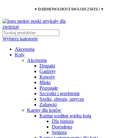
♥ DARMOWA DOSTAWA OD 250ZŁ! ♥
Wybierz kategorię
Akcesoria
Koty
Akcesoria
Drapaki
Gadżety
Kuwety
Miski
Pozostałe
Szczotki i grzebienie
Szelki, obroże, smycze
Zabawki
Karmy dla kotów
Karma według wieku kota
Dla juniora
Dorosłego
Seniora
Karma weterynaryjna dla kota