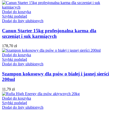
Dodaj do koszyka
Szybki podgląd
Dodaj do listy ulubionych
Canun Starter 15kg profesjonalna karma dla
szczeniąt i suk karmiących
178,70
zł
Dodaj do koszyka
Szybki podgląd
Dodaj do listy ulubionych
Szampon kokosowy dla psów o białej i jasnej sierści
200ml
11,79
zł
Dodaj do koszyka
Szybki podgląd
Dodaj do listy ulubionych