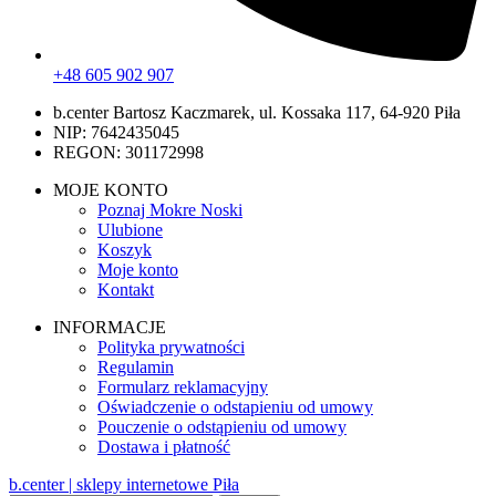
+48 605 902 907
b.center Bartosz Kaczmarek, ul. Kossaka 117, 64-920 Piła
NIP: 7642435045
REGON: 301172998
MOJE KONTO
Poznaj Mokre Noski
Ulubione
Koszyk
Moje konto
Kontakt
INFORMACJE
Polityka prywatności
Regulamin
Formularz reklamacyjny
Oświadczenie o odstapieniu od umowy
Pouczenie o odstąpieniu od umowy
Dostawa i płatność
b.center | sklepy internetowe Piła