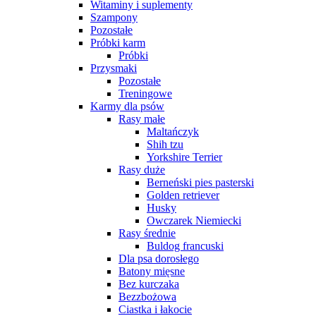
Witaminy i suplementy
Szampony
Pozostałe
Próbki karm
Próbki
Przysmaki
Pozostałe
Treningowe
Karmy dla psów
Rasy małe
Maltańczyk
Shih tzu
Yorkshire Terrier
Rasy duże
Berneński pies pasterski
Golden retriever
Husky
Owczarek Niemiecki
Rasy średnie
Buldog francuski
Dla psa dorosłego
Batony mięsne
Bez kurczaka
Bezzbożowa
Ciastka i łakocie