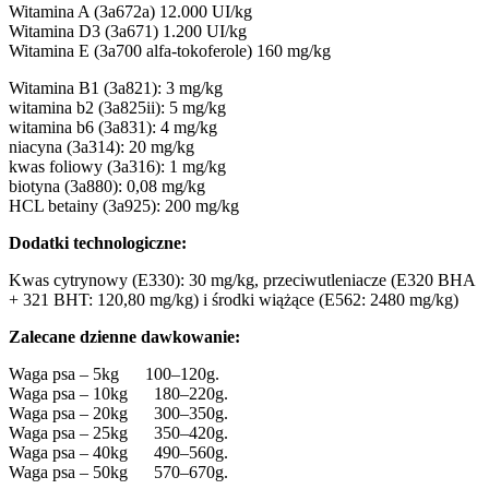
Witamina A (3a672a)
12
.000
UI/kg
Witamina D3 (3a671)
1.200
UI/kg
Witamina E (3a700
alfa-tokoferole
)
160
mg/kg
Witamina B1 (3a821): 3 mg/kg
witamina b2 (3a825ii): 5 mg/kg
witamina b6 (3a831): 4 mg/kg
niacyna (3a314): 20 mg/kg
kwas foliowy (3a316): 1 mg/kg
biotyna (3a880): 0,08 mg/kg
HCL betainy (3a925): 200 mg/kg
Dodatki technologiczne:
Kwas cytrynowy (E330): 30 mg/kg, przeciwutleniacze (E320 BHA
+ 321 BHT: 120,80 mg/kg) i środki wiążące (E562: 2480 mg/kg)
Zalecane dzienne dawkowanie:
Waga psa – 5kg
100
–
120g.
Waga psa – 10kg
180
–
220g.
Waga psa – 20kg
300
–
350g.
Waga psa – 25kg
350
–
420g.
Waga psa – 40kg
490
–
560g.
Waga psa – 50kg
570
–
670g.