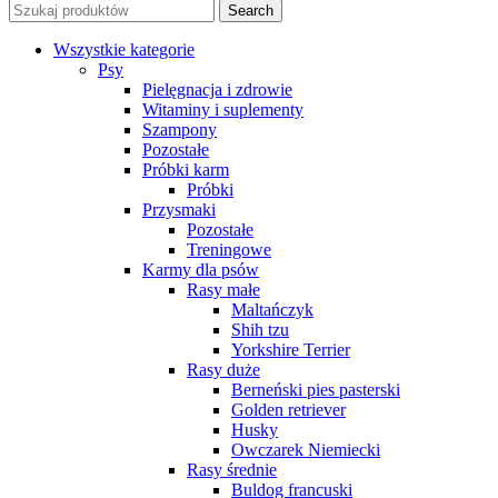
Search
Wszystkie kategorie
Psy
Pielęgnacja i zdrowie
Witaminy i suplementy
Szampony
Pozostałe
Próbki karm
Próbki
Przysmaki
Pozostałe
Treningowe
Karmy dla psów
Rasy małe
Maltańczyk
Shih tzu
Yorkshire Terrier
Rasy duże
Berneński pies pasterski
Golden retriever
Husky
Owczarek Niemiecki
Rasy średnie
Buldog francuski