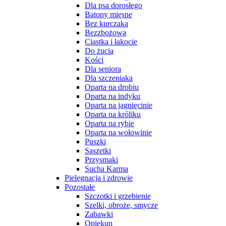
Dla psa dorosłego
Batony mięsne
Bez kurczaka
Bezzbożowa
Ciastka i łakocie
Do żucia
Kości
Dla seniora
Dla szczeniaka
Oparta na drobiu
Oparta na indyku
Oparta na jagnięcinie
Oparta na króliku
Oparta na rybie
Oparta na wołowinie
Puszki
Saszetki
Przysmaki
Sucha Karma
Pielęgnacja i zdrowie
Pozostałe
Szczotki i grzebienie
Szelki, obroże, smycze
Zabawki
Opiekun