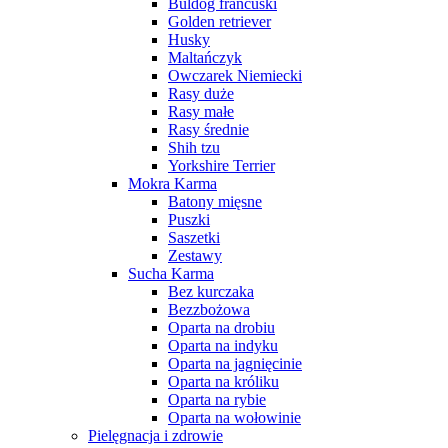
Buldog francuski
Golden retriever
Husky
Maltańczyk
Owczarek Niemiecki
Rasy duże
Rasy małe
Rasy średnie
Shih tzu
Yorkshire Terrier
Mokra Karma
Batony mięsne
Puszki
Saszetki
Zestawy
Sucha Karma
Bez kurczaka
Bezzbożowa
Oparta na drobiu
Oparta na indyku
Oparta na jagnięcinie
Oparta na króliku
Oparta na rybie
Oparta na wołowinie
Pielęgnacja i zdrowie