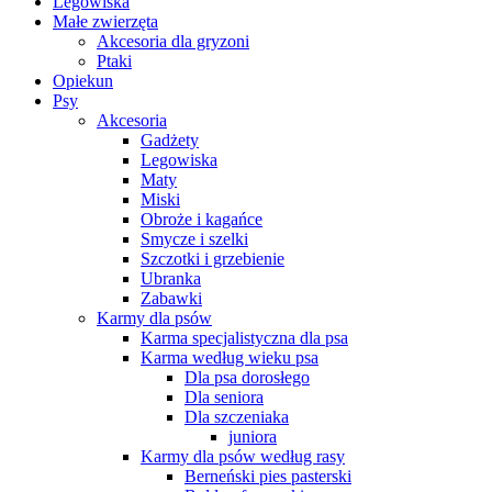
Legowiska
Małe zwierzęta
Akcesoria dla gryzoni
Ptaki
Opiekun
Psy
Akcesoria
Gadżety
Legowiska
Maty
Miski
Obroże i kagańce
Smycze i szelki
Szczotki i grzebienie
Ubranka
Zabawki
Karmy dla psów
Karma specjalistyczna dla psa
Karma według wieku psa
Dla psa dorosłego
Dla seniora
Dla szczeniaka
juniora
Karmy dla psów według rasy
Berneński pies pasterski