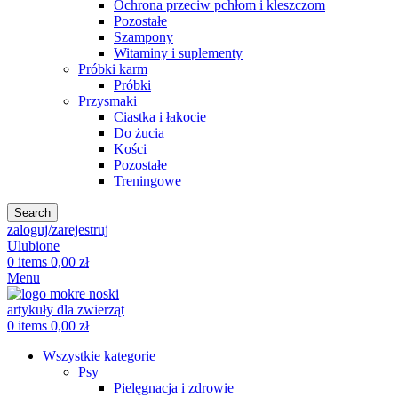
Ochrona przeciw pchłom i kleszczom
Pozostałe
Szampony
Witaminy i suplementy
Próbki karm
Próbki
Przysmaki
Ciastka i łakocie
Do żucia
Kości
Pozostałe
Treningowe
Search
zaloguj/zarejestruj
Ulubione
0
items
0,00
zł
Menu
0
items
0,00
zł
Wszystkie kategorie
Psy
Pielęgnacja i zdrowie