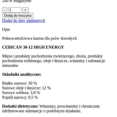
240 w magazynie
ilość
PRÓBKA
Dodaj do koszyka
Cebican
Dodaj do listy ulubionych
Alta
Energia
Opis
dla
psów
Pełnowartościowa karma dla psów dorosłych
aktywnych
60g
CEBICAN 30-12 HIGH ENERGY
Mięso i produkty pochodzenia zwierzęcego, zboża, produkty
pochodzenia roślinnego, oleje i tłuszcze, witaminy i substancje
mineralne
Składniki analityczne:
Białko surowe: 30 %
Surowe oleje i tłuszcze: 12 %
Surowe włókna: 3,8 %
Popiół surowy: 9,5 %
Dodatki dietetyczne:
Witaminy, prowitaminy i chemicznie
zdefiniowane substancje o podobnym działaniu.