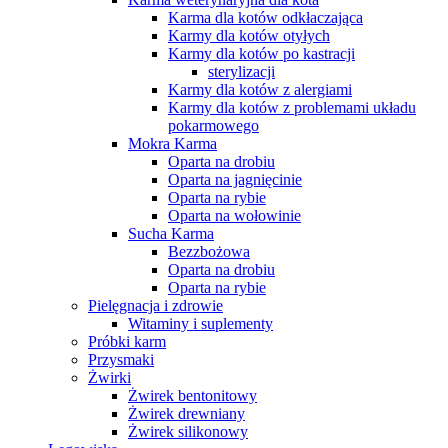
Karma dla kotów odkłaczająca
Karmy dla kotów otyłych
Karmy dla kotów po kastracji
sterylizacji
Karmy dla kotów z alergiami
Karmy dla kotów z problemami układu
pokarmowego
Mokra Karma
Oparta na drobiu
Oparta na jagnięcinie
Oparta na rybie
Oparta na wołowinie
Sucha Karma
Bezzbożowa
Oparta na drobiu
Oparta na rybie
Pielęgnacja i zdrowie
Witaminy i suplementy
Próbki karm
Przysmaki
Żwirki
Żwirek bentonitowy
Żwirek drewniany
Żwirek silikonowy