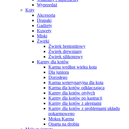
Wyprzedaż
Koty
Akcesoria
Drapaki
Gadżety
Kuwety
Miski
Żwirki
Żwirek bentonitowy
Żwirek drewniany
Żwirek silikonowy
Karmy dla kotów
Karma według wieku kota
Dla juniora
Dorosłego
Karma weterynaryjna dla kota
Karma dla kotów odkłaczająca
Karmy dla kotów otyłych
Karmy dla kotów po kastracji
Karmy dla kotów z alergiami
Karmy dla kotów z problemami układu
pokarmowego
Mokra Karma
Oparta na drobiu