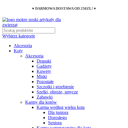
♥ DARMOWA DOSTAWA OD 250ZŁ! ♥
Wybierz kategorię
Akcesoria
Koty
Akcesoria
Drapaki
Gadżety
Kuwety
Miski
Pozostałe
Szczotki i grzebienie
Szelki, obroże, smycze
Zabawki
Karmy dla kotów
Karma według wieku kota
Dla juniora
Dorosłego
Seniora
Karma weterynaryjna dla kota