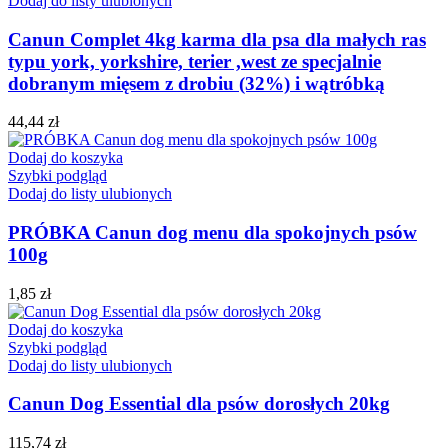
Dodaj do listy ulubionych
Canun Complet 4kg karma dla psa dla małych ras
typu york, yorkshire, terier ,west ze specjalnie
dobranym mięsem z drobiu (32%) i wątróbką
44,44
zł
Dodaj do koszyka
Szybki podgląd
Dodaj do listy ulubionych
PRÓBKA Canun dog menu dla spokojnych psów
100g
1,85
zł
Dodaj do koszyka
Szybki podgląd
Dodaj do listy ulubionych
Canun Dog Essential dla psów dorosłych 20kg
115,74
zł