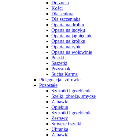
Do żucia
Kości
Dla seniora
Dla szczeniaka
Oparta na drobiu
Oparta na indyku
Oparta na jagnięcinie
Oparta na króliku
Oparta na rybie
Oparta na wołowinie
Puszki
Saszetki
Przysmaki
Sucha Karma
Pielęgnacja i zdrowie
Pozostałe
Szczotki i grzebienie
Szelki, obroże, smycze
Zabawki
Opiekun
Szczotki i grzebienie
Zestawy
Smycze i szelki
Ubranka
Zabawki