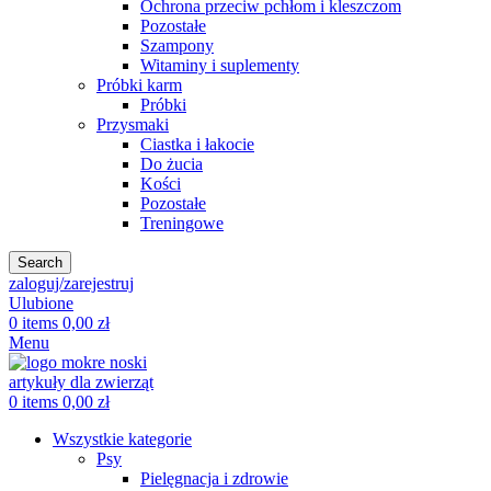
Ochrona przeciw pchłom i kleszczom
Pozostałe
Szampony
Witaminy i suplementy
Próbki karm
Próbki
Przysmaki
Ciastka i łakocie
Do żucia
Kości
Pozostałe
Treningowe
Search
zaloguj/zarejestruj
Ulubione
0
items
0,00
zł
Menu
0
items
0,00
zł
Wszystkie kategorie
Psy
Pielęgnacja i zdrowie