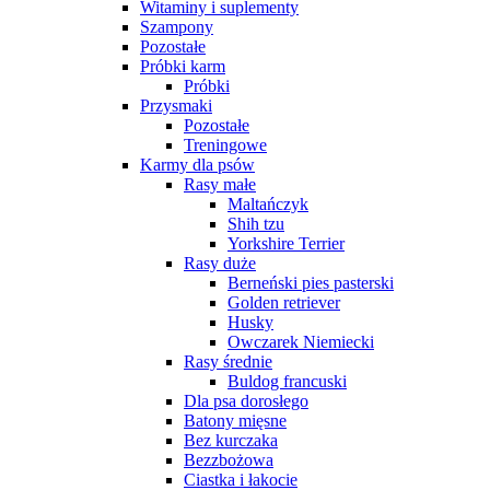
Witaminy i suplementy
Szampony
Pozostałe
Próbki karm
Próbki
Przysmaki
Pozostałe
Treningowe
Karmy dla psów
Rasy małe
Maltańczyk
Shih tzu
Yorkshire Terrier
Rasy duże
Berneński pies pasterski
Golden retriever
Husky
Owczarek Niemiecki
Rasy średnie
Buldog francuski
Dla psa dorosłego
Batony mięsne
Bez kurczaka
Bezzbożowa
Ciastka i łakocie