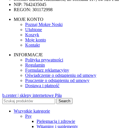
NIP: 7642435045
REGON: 301172998
MOJE KONTO
Poznaj Mokre Noski
Ulubione
Koszyk
Moje konto
Kontakt
INFORMACJE
Polityka prywatności
Regulamin
Formularz reklamacyjny
Oświadczenie o odstapieniu od umowy
Pouczenie o odstąpieniu od umowy
Dostawa i płatność
b.center | sklepy internetowe Piła
Search
Wszystkie kategorie
Psy
Pielęgnacja i zdrowie
Witaminy i suplementy