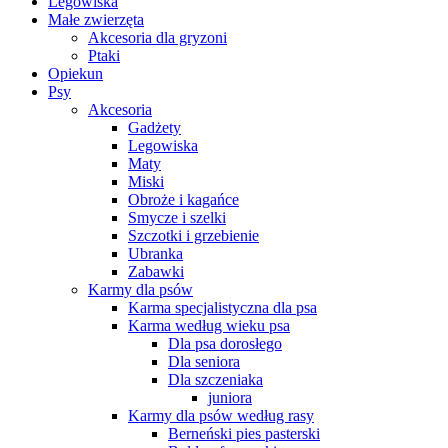
Legowiska
Małe zwierzęta
Akcesoria dla gryzoni
Ptaki
Opiekun
Psy
Akcesoria
Gadżety
Legowiska
Maty
Miski
Obroże i kagańce
Smycze i szelki
Szczotki i grzebienie
Ubranka
Zabawki
Karmy dla psów
Karma specjalistyczna dla psa
Karma według wieku psa
Dla psa dorosłego
Dla seniora
Dla szczeniaka
juniora
Karmy dla psów według rasy
Berneński pies pasterski