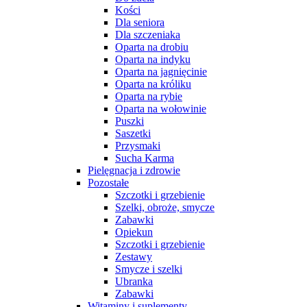
Kości
Dla seniora
Dla szczeniaka
Oparta na drobiu
Oparta na indyku
Oparta na jagnięcinie
Oparta na króliku
Oparta na rybie
Oparta na wołowinie
Puszki
Saszetki
Przysmaki
Sucha Karma
Pielęgnacja i zdrowie
Pozostałe
Szczotki i grzebienie
Szelki, obroże, smycze
Zabawki
Opiekun
Szczotki i grzebienie
Zestawy
Smycze i szelki
Ubranka
Zabawki
Witaminy i suplementy