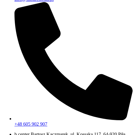
+48 605 902 907
b.center Bartosz Kaczmarek, ul. Kossaka 117, 64-920 Piła