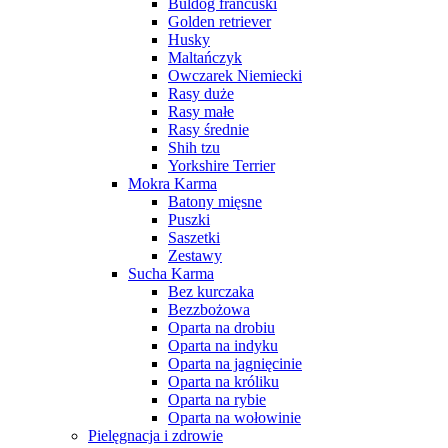
Buldog francuski
Golden retriever
Husky
Maltańczyk
Owczarek Niemiecki
Rasy duże
Rasy małe
Rasy średnie
Shih tzu
Yorkshire Terrier
Mokra Karma
Batony mięsne
Puszki
Saszetki
Zestawy
Sucha Karma
Bez kurczaka
Bezzbożowa
Oparta na drobiu
Oparta na indyku
Oparta na jagnięcinie
Oparta na króliku
Oparta na rybie
Oparta na wołowinie
Pielęgnacja i zdrowie