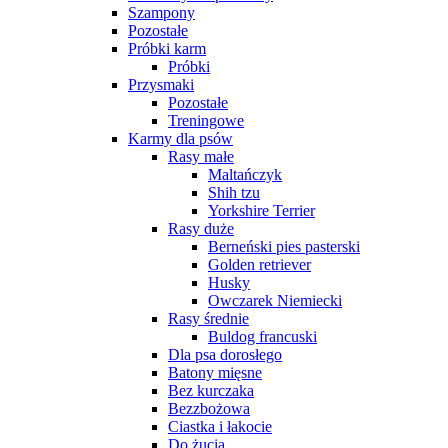
Szampony
Pozostałe
Próbki karm
Próbki
Przysmaki
Pozostałe
Treningowe
Karmy dla psów
Rasy małe
Maltańczyk
Shih tzu
Yorkshire Terrier
Rasy duże
Berneński pies pasterski
Golden retriever
Husky
Owczarek Niemiecki
Rasy średnie
Buldog francuski
Dla psa dorosłego
Batony mięsne
Bez kurczaka
Bezzbożowa
Ciastka i łakocie
Do żucia