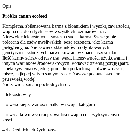
100g
Opis
Próbka canun ecofeed
Kompletna, zbilansowana karma z błonnikiem i wysoką zawartością
wapnia dla dorosłych psów wszystkich rozmiarów i ras.
Niezwykle lekkostrawna, smaczna sucha karma. Szczególnie
polecana dla psów myśliwskich, poza sezonem, jako karma
pielęgnacyjna. Nie zawiera składników modyfikowanych
genetycznie, sztucznych barwników ani wzmacniaczy smaku.
Ilość karmy zależy od rasy psa, wagi, intensywności użytkowania i
innych warunków środowiskowych. Podawać dzienną porcję (patrz
tabela żywienia) w jednej porcji lub podzieloną na dwie w czystej
misce, najlepiej w tym samym czasie. Zawsze podawaj swojemu
psu świeżą wodę!
Nie zawiera soi ani pochodnych soi.
– lekkostrawny
– o wysokiej zawartości białka w swojej kategorii
– o wyjątkowo wysokiej zawartości wapnia dla wytrzymałości
kości
– dla średnich i dużych psów