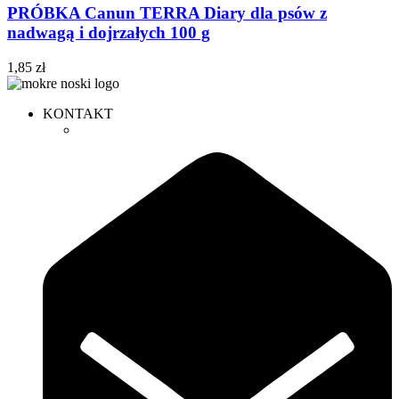
PRÓBKA Canun TERRA Diary dla psów z
nadwagą i dojrzałych 100 g
1,85
zł
KONTAKT