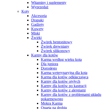
Witaminy i suplementy
Wyprzedaż
Koty
Akcesoria
Drapaki
Gadżety
Kuwety
Miski
Żwirki
Żwirek bentonitowy
Żwirek drewniany
Żwirek silikonowy
Karmy dla kotów
Karma według wieku kota
Dla juniora
Dorosłego
Karma weterynaryjna dla kota
Karma dla kotów odkłaczająca
Karmy dla kotów otyłych
Karmy dla kotów po kastracji
Karmy dla kotów z alergiami
Karmy dla kotów z problemami układu
pokarmowego
Mokra Karma
Oparta na drobiu