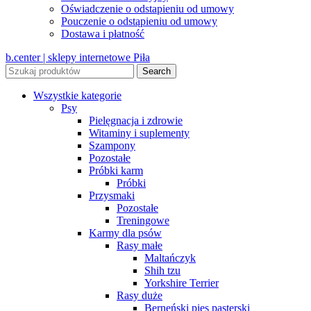
Oświadczenie o odstapieniu od umowy
Pouczenie o odstąpieniu od umowy
Dostawa i płatność
b.center | sklepy internetowe Piła
Search
Wszystkie kategorie
Psy
Pielęgnacja i zdrowie
Witaminy i suplementy
Szampony
Pozostałe
Próbki karm
Próbki
Przysmaki
Pozostałe
Treningowe
Karmy dla psów
Rasy małe
Maltańczyk
Shih tzu
Yorkshire Terrier
Rasy duże
Berneński pies pasterski