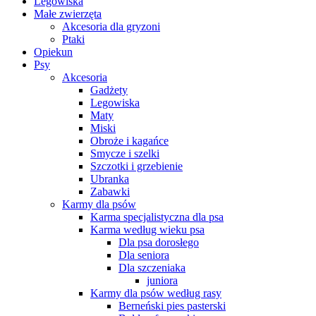
Legowiska
Małe zwierzęta
Akcesoria dla gryzoni
Ptaki
Opiekun
Psy
Akcesoria
Gadżety
Legowiska
Maty
Miski
Obroże i kagańce
Smycze i szelki
Szczotki i grzebienie
Ubranka
Zabawki
Karmy dla psów
Karma specjalistyczna dla psa
Karma według wieku psa
Dla psa dorosłego
Dla seniora
Dla szczeniaka
juniora
Karmy dla psów według rasy
Berneński pies pasterski