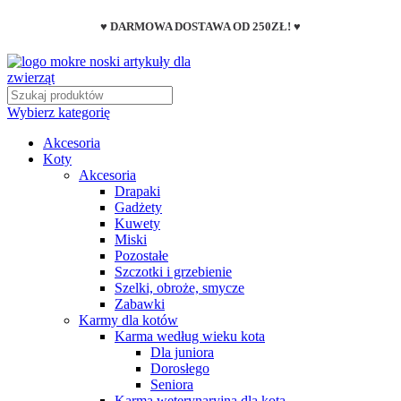
♥ DARMOWA DOSTAWA OD 250ZŁ! ♥
Wybierz kategorię
Akcesoria
Koty
Akcesoria
Drapaki
Gadżety
Kuwety
Miski
Pozostałe
Szczotki i grzebienie
Szelki, obroże, smycze
Zabawki
Karmy dla kotów
Karma według wieku kota
Dla juniora
Dorosłego
Seniora
Karma weterynaryjna dla kota