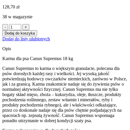
128,70
zł
38 w magazynie
ilość
Canun
Dodaj do koszyka
Terra
Dodaj do listy ulubionych
Supremus
z
Opis
kurczakiem
18
Karma dla psa Canun Supremus 18 kg
kg
karma
Canun Supremus to karma o większym granulacie, polecana dla
dla
psów dorosłych każdej rasy i wielkości. Jej wysoką jakość
psów
potwierdzają hodowcy owczarków niemieckich, zarówno w Polsce,
dorosłych
jak i za granicą. Karma znakomicie nadaje się do żywienia psów o
-
normalnej aktywności fizycznej. Canun Supremus ma nie tylko
właściwości
bogaty skład mięso, zboża – kukurydza, oleje, tłuszcze, produkty
odkażające
pochodzenia roślinnego, zestaw witamin i minerałów, ryby i
produkty pochodzenia rybnego), ale i właściwości odkażające,
przez co doskonale nadaje się dla psów chętnie podjadających na
spacerach np. zepsutą żywność. Canun Supremus wspomaga
ponadto utrzymanie w dobrej kondycji szaty psa.