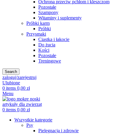
Ochrona przeciw pchłom i kleszczom
Pozostałe
Szampony
Witaminy i suplementy
Próbki karm
Próbki
Przysmaki
Ciastka i łakocie
Do żucia
Kości
Pozostałe
Treningowe
Search
zaloguj/zarejestruj
Ulubione
0
items
0,00
zł
Menu
0
items
0,00
zł
Wszystkie kategorie
Psy
Pielęgnacja i zdrowie