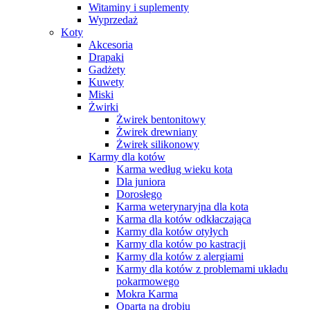
Witaminy i suplementy
Wyprzedaż
Koty
Akcesoria
Drapaki
Gadżety
Kuwety
Miski
Żwirki
Żwirek bentonitowy
Żwirek drewniany
Żwirek silikonowy
Karmy dla kotów
Karma według wieku kota
Dla juniora
Dorosłego
Karma weterynaryjna dla kota
Karma dla kotów odkłaczająca
Karmy dla kotów otyłych
Karmy dla kotów po kastracji
Karmy dla kotów z alergiami
Karmy dla kotów z problemami układu
pokarmowego
Mokra Karma
Oparta na drobiu