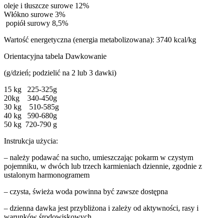
oleje i tłuszcze surowe 12%
Włókno surowe 3%
popiół surowy 8,5%
Wartość energetyczna (energia metabolizowana): 3740 kcal/kg
Orientacyjna tabela Dawkowanie
(g/dzień; podzielić na 2 lub 3 dawki)
15 kg 225-325g
20kg 340-450g
30 kg 510-585g
40 kg 590-680g
50 kg 720-790 g
Instrukcja użycia:
– należy podawać na sucho, umieszczając pokarm w czystym
pojemniku, w dwóch lub trzech karmieniach dziennie, zgodnie z
ustalonym harmonogramem
– czysta, świeża woda powinna być zawsze dostępna
– dzienna dawka jest przybliżona i zależy od aktywności, rasy i
warunków środowiskowych.