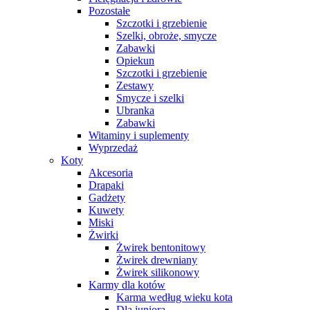
Pozostałe
Szczotki i grzebienie
Szelki, obroże, smycze
Zabawki
Opiekun
Szczotki i grzebienie
Zestawy
Smycze i szelki
Ubranka
Zabawki
Witaminy i suplementy
Wyprzedaż
Koty
Akcesoria
Drapaki
Gadżety
Kuwety
Miski
Żwirki
Żwirek bentonitowy
Żwirek drewniany
Żwirek silikonowy
Karmy dla kotów
Karma według wieku kota
Dla juniora