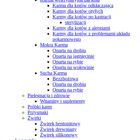
Karma dla kotów odkłaczająca
Karmy dla kotów otyłych
Karmy dla kotów po kastracji
sterylizacji
Karmy dla kotów z alergiami
Karmy dla kotów z problemami układu
pokarmowego
Mokra Karma
Oparta na drobiu
Oparta na jagnięcinie
Oparta na rybie
Oparta na wołowinie
Sucha Karma
Bezzbożowa
Oparta na drobiu
Oparta na rybie
Pielęgnacja i zdrowie
Witaminy i suplementy
Próbki karm
Przysmaki
Żwirki
Żwirek bentonitowy
Żwirek drewniany
Żwirek silikonowy