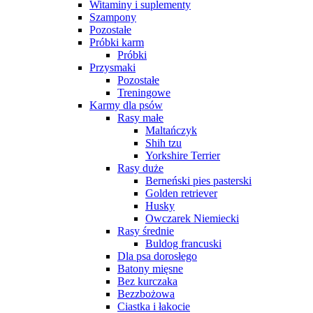
Witaminy i suplementy
Szampony
Pozostałe
Próbki karm
Próbki
Przysmaki
Pozostałe
Treningowe
Karmy dla psów
Rasy małe
Maltańczyk
Shih tzu
Yorkshire Terrier
Rasy duże
Berneński pies pasterski
Golden retriever
Husky
Owczarek Niemiecki
Rasy średnie
Buldog francuski
Dla psa dorosłego
Batony mięsne
Bez kurczaka
Bezzbożowa
Ciastka i łakocie