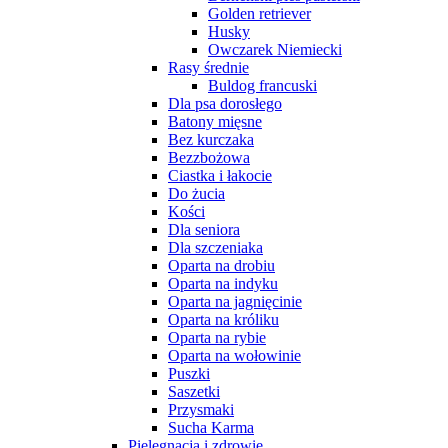
Golden retriever
Husky
Owczarek Niemiecki
Rasy średnie
Buldog francuski
Dla psa dorosłego
Batony mięsne
Bez kurczaka
Bezzbożowa
Ciastka i łakocie
Do żucia
Kości
Dla seniora
Dla szczeniaka
Oparta na drobiu
Oparta na indyku
Oparta na jagnięcinie
Oparta na króliku
Oparta na rybie
Oparta na wołowinie
Puszki
Saszetki
Przysmaki
Sucha Karma
Pielęgnacja i zdrowie