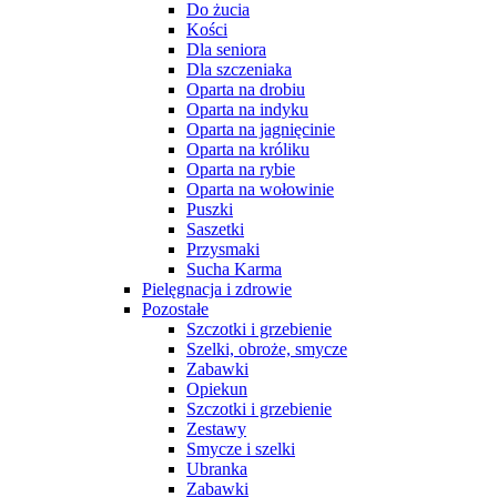
Do żucia
Kości
Dla seniora
Dla szczeniaka
Oparta na drobiu
Oparta na indyku
Oparta na jagnięcinie
Oparta na króliku
Oparta na rybie
Oparta na wołowinie
Puszki
Saszetki
Przysmaki
Sucha Karma
Pielęgnacja i zdrowie
Pozostałe
Szczotki i grzebienie
Szelki, obroże, smycze
Zabawki
Opiekun
Szczotki i grzebienie
Zestawy
Smycze i szelki
Ubranka
Zabawki