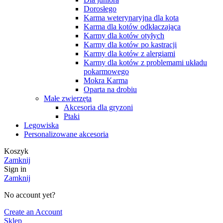
Dorosłego
Karma weterynaryjna dla kota
Karma dla kotów odkłaczająca
Karmy dla kotów otyłych
Karmy dla kotów po kastracji
Karmy dla kotów z alergiami
Karmy dla kotów z problemami układu
pokarmowego
Mokra Karma
Oparta na drobiu
Małe zwierzęta
Akcesoria dla gryzoni
Ptaki
Legowiska
Personalizowane akcesoria
Koszyk
Zamknij
Sign in
Zamknij
No account yet?
Create an Account
Sklep