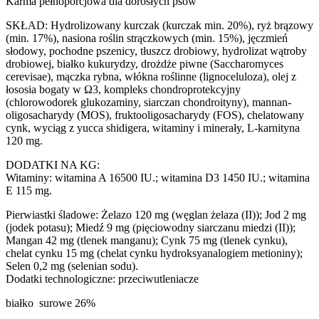
Karma pełnoporcjowa dla dorosłych psów
SKŁAD: Hydrolizowany kurczak (kurczak min. 20%), ryż brązowy
(min. 17%), nasiona roślin strączkowych (min. 15%), jęczmień
słodowy, pochodne pszenicy, tłuszcz drobiowy, hydrolizat wątroby
drobiowej, białko kukurydzy, drożdże piwne (Saccharomyces
cerevisae), mączka rybna, włókna roślinne (lignoceluloza), olej z
łososia bogaty w Ω3, kompleks chondroprotekcyjny
(chlorowodorek glukozaminy, siarczan chondroityny), mannan-
oligosacharydy (MOS), fruktooligosacharydy (FOS), chelatowany
cynk, wyciąg z yucca shidigera, witaminy i minerały, L-karnityna
120 mg.
DODATKI NA KG:
Witaminy: witamina A 16500 IU.; witamina D3 1450 IU.; witamina
E 115 mg.
Pierwiastki śladowe: Żelazo 120 mg (węglan żelaza (II)); Jod 2 mg
(jodek potasu); Miedź 9 mg (pięciowodny siarczanu miedzi (II));
Mangan 42 mg (tlenek manganu); Cynk 75 mg (tlenek cynku),
chelat cynku 15 mg (chelat cynku hydroksyanalogiem metioniny);
Selen 0,2 mg (selenian sodu).
Dodatki technologiczne: przeciwutleniacze
białko surowe 26%