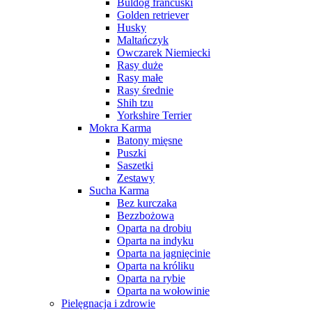
Buldog francuski
Golden retriever
Husky
Maltańczyk
Owczarek Niemiecki
Rasy duże
Rasy małe
Rasy średnie
Shih tzu
Yorkshire Terrier
Mokra Karma
Batony mięsne
Puszki
Saszetki
Zestawy
Sucha Karma
Bez kurczaka
Bezzbożowa
Oparta na drobiu
Oparta na indyku
Oparta na jagnięcinie
Oparta na króliku
Oparta na rybie
Oparta na wołowinie
Pielęgnacja i zdrowie