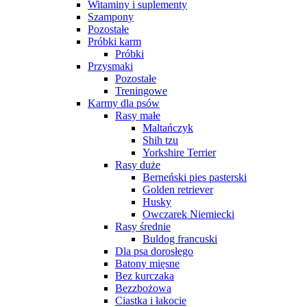
Witaminy i suplementy
Szampony
Pozostałe
Próbki karm
Próbki
Przysmaki
Pozostałe
Treningowe
Karmy dla psów
Rasy małe
Maltańczyk
Shih tzu
Yorkshire Terrier
Rasy duże
Berneński pies pasterski
Golden retriever
Husky
Owczarek Niemiecki
Rasy średnie
Buldog francuski
Dla psa dorosłego
Batony mięsne
Bez kurczaka
Bezzbożowa
Ciastka i łakocie