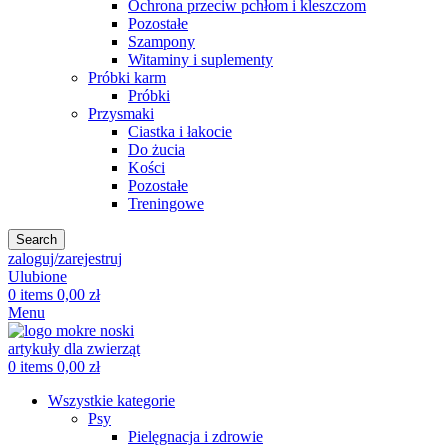
Ochrona przeciw pchłom i kleszczom
Pozostałe
Szampony
Witaminy i suplementy
Próbki karm
Próbki
Przysmaki
Ciastka i łakocie
Do żucia
Kości
Pozostałe
Treningowe
Search
zaloguj/zarejestruj
Ulubione
0
items
0,00
zł
Menu
0
items
0,00
zł
Wszystkie kategorie
Psy
Pielęgnacja i zdrowie