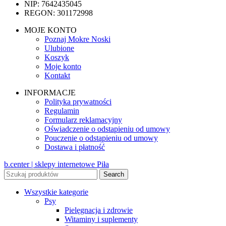
NIP: 7642435045
REGON: 301172998
MOJE KONTO
Poznaj Mokre Noski
Ulubione
Koszyk
Moje konto
Kontakt
INFORMACJE
Polityka prywatności
Regulamin
Formularz reklamacyjny
Oświadczenie o odstapieniu od umowy
Pouczenie o odstąpieniu od umowy
Dostawa i płatność
b.center | sklepy internetowe Piła
Search
Wszystkie kategorie
Psy
Pielęgnacja i zdrowie
Witaminy i suplementy