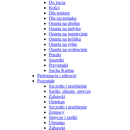
Do żucia
Kości
Dla seniora
Dla szczeniaka
Oparta na drobiu
Oparta na indyku
Oparta na jagnięcinie
Oparta na króliku
Oparta na rybie
Oparta na wołowinie
Puszki
Saszetki
Przysmaki
Sucha Karma
Pielęgnacja i zdrowie
Pozostałe
Szczotki i grzebienie
Szelki, obroże, smycze
Zabawki
Opiekun
Szczotki i grzebienie
Zestawy
Smycze i szelki
Ubranka
Zabawki