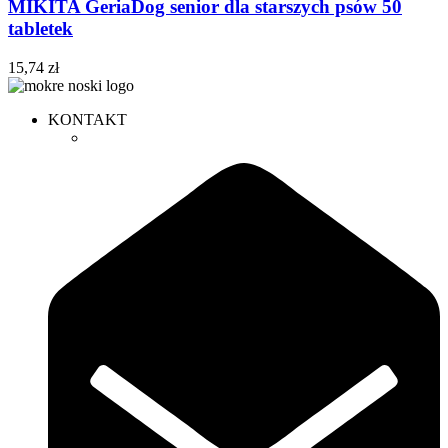
MIKITA GeriaDog senior dla starszych psów 50
tabletek
15,74
zł
KONTAKT