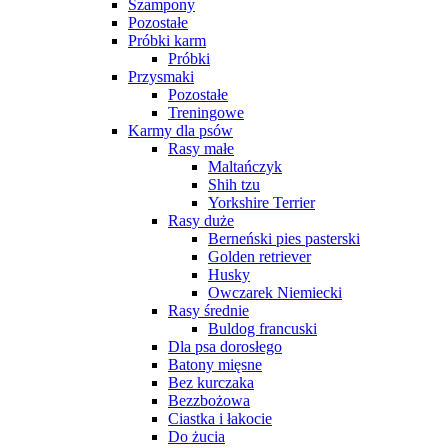
Szampony
Pozostałe
Próbki karm
Próbki
Przysmaki
Pozostałe
Treningowe
Karmy dla psów
Rasy małe
Maltańczyk
Shih tzu
Yorkshire Terrier
Rasy duże
Berneński pies pasterski
Golden retriever
Husky
Owczarek Niemiecki
Rasy średnie
Buldog francuski
Dla psa dorosłego
Batony mięsne
Bez kurczaka
Bezzbożowa
Ciastka i łakocie
Do żucia