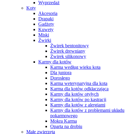
Wyprzedaż
Koty
Akcesoria
Drapaki
Gadżety
Kuwety
Miski
Żwirki
Żwirek bentonitowy
Żwirek drewniany
Żwirek silikonowy
Karmy dla kotów
Karma według wieku kota
Dla juniora
Dorosłego
Karma weterynaryjna dla kota
Karma dla kotów odkłaczająca
Karmy dla kotów otyłych
Karmy dla kotów po kastracji
Karmy dla kotów z alergiami
Karmy dla kotów z problemami układu
pokarmowego
Mokra Karma
Oparta na drobiu
Małe zwierzęta