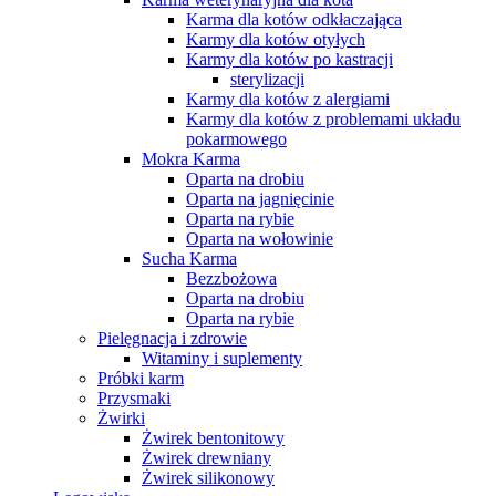
Karma dla kotów odkłaczająca
Karmy dla kotów otyłych
Karmy dla kotów po kastracji
sterylizacji
Karmy dla kotów z alergiami
Karmy dla kotów z problemami układu
pokarmowego
Mokra Karma
Oparta na drobiu
Oparta na jagnięcinie
Oparta na rybie
Oparta na wołowinie
Sucha Karma
Bezzbożowa
Oparta na drobiu
Oparta na rybie
Pielęgnacja i zdrowie
Witaminy i suplementy
Próbki karm
Przysmaki
Żwirki
Żwirek bentonitowy
Żwirek drewniany
Żwirek silikonowy