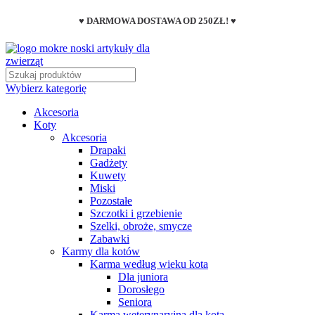
♥ DARMOWA DOSTAWA OD 250ZŁ! ♥
Wybierz kategorię
Akcesoria
Koty
Akcesoria
Drapaki
Gadżety
Kuwety
Miski
Pozostałe
Szczotki i grzebienie
Szelki, obroże, smycze
Zabawki
Karmy dla kotów
Karma według wieku kota
Dla juniora
Dorosłego
Seniora
Karma weterynaryjna dla kota