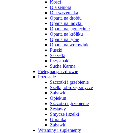
Kości
Dla seniora
Dla szczeniaka
Oparta na drobiu
Oparta na indyku
Oparta na jagnięcinie
Oparta na króliku
Oparta na rybie
Oparta na wołowinie
Puszki
Saszetki
Przysmaki
Sucha Karma
Pielęgnacja i zdrowie
Pozostałe
Szczotki i grzebienie
Szelki, obroże, smycze
Zabawki
Opiekun
Szczotki i grzebienie
Zestawy
Smycze i szelki
Ubranka
Zabawki
Witaminy i suplementy