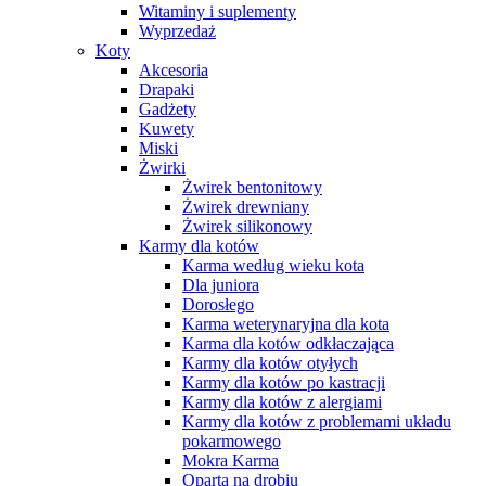
Witaminy i suplementy
Wyprzedaż
Koty
Akcesoria
Drapaki
Gadżety
Kuwety
Miski
Żwirki
Żwirek bentonitowy
Żwirek drewniany
Żwirek silikonowy
Karmy dla kotów
Karma według wieku kota
Dla juniora
Dorosłego
Karma weterynaryjna dla kota
Karma dla kotów odkłaczająca
Karmy dla kotów otyłych
Karmy dla kotów po kastracji
Karmy dla kotów z alergiami
Karmy dla kotów z problemami układu
pokarmowego
Mokra Karma
Oparta na drobiu