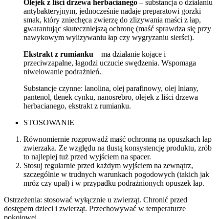
Olejek z liści drzewa herbacianego
– substancja o działaniu
antybakteryjnym, jednocześnie nadaje preparatowi gorzki
smak, który zniechęca zwierzę do zlizywania maści z łap,
gwarantując skuteczniejszą ochronę (maść sprawdza się przy
nawykowym wylizywaniu łap czy wygryzaniu sierści).
Ekstrakt z rumianku
– ma działanie kojące i
przeciwzapalne, łagodzi uczucie swędzenia. Wspomaga
niwelowanie podrażnień.
Substancje czynne: lanolina, olej parafinowy, olej lniany,
pantenol, tlenek cynku, nanosrebro, olejek z liści drzewa
herbacianego, ekstrakt z rumianku.
STOSOWANIE
Równomiernie rozprowadź maść ochronną na opuszkach łap
zwierzaka. Ze względu na tłustą konsystencję produktu, zrób
to najlepiej tuż przed wyjściem na spacer.
Stosuj regularnie przed każdym wyjściem na zewnątrz,
szczególnie w trudnych warunkach pogodowych (takich jak
mróz czy upał) i w przypadku podrażnionych opuszek łap.
Ostrzeżenia: stosować wyłącznie u zwierząt. Chronić przed
dostępem dzieci i zwierząt. Przechowywać w temperaturze
pokojowej.