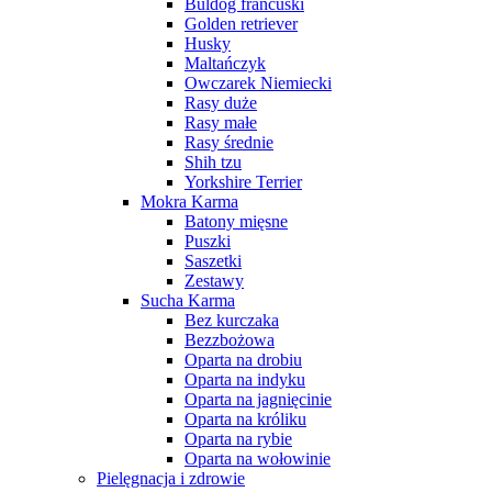
Buldog francuski
Golden retriever
Husky
Maltańczyk
Owczarek Niemiecki
Rasy duże
Rasy małe
Rasy średnie
Shih tzu
Yorkshire Terrier
Mokra Karma
Batony mięsne
Puszki
Saszetki
Zestawy
Sucha Karma
Bez kurczaka
Bezzbożowa
Oparta na drobiu
Oparta na indyku
Oparta na jagnięcinie
Oparta na króliku
Oparta na rybie
Oparta na wołowinie
Pielęgnacja i zdrowie