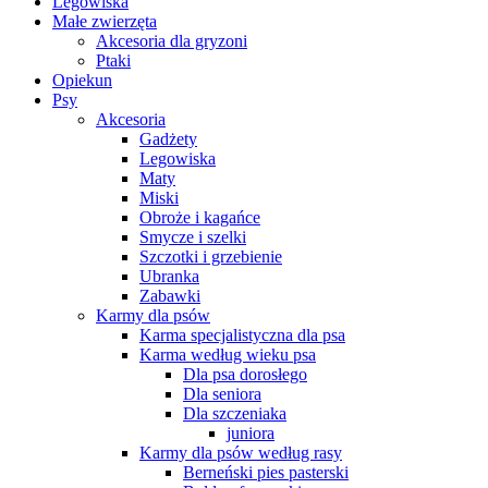
Legowiska
Małe zwierzęta
Akcesoria dla gryzoni
Ptaki
Opiekun
Psy
Akcesoria
Gadżety
Legowiska
Maty
Miski
Obroże i kagańce
Smycze i szelki
Szczotki i grzebienie
Ubranka
Zabawki
Karmy dla psów
Karma specjalistyczna dla psa
Karma według wieku psa
Dla psa dorosłego
Dla seniora
Dla szczeniaka
juniora
Karmy dla psów według rasy
Berneński pies pasterski