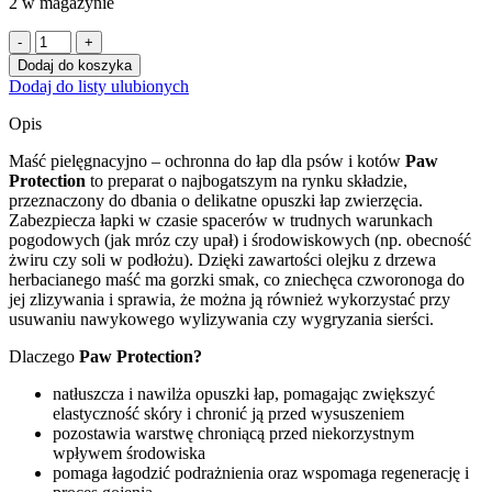
2 w magazynie
ilość
PAW
Dodaj do koszyka
PROTECTION
Dodaj do listy ulubionych
75
ML
Opis
Maść
ochronna
Maść pielęgnacyjno – ochronna do łap dla psów i kotów
Paw
do
Protection
to preparat o najbogatszym na rynku składzie,
łap
przeznaczony do dbania o delikatne opuszki łap zwierzęcia.
POJEMNIK
Zabezpiecza łapki w czasie spacerów w trudnych warunkach
pogodowych (jak mróz czy upał) i środowiskowych (np. obecność
żwiru czy soli w podłożu). Dzięki zawartości olejku z drzewa
herbacianego maść ma gorzki smak, co zniechęca czworonoga do
jej zlizywania i sprawia, że można ją również wykorzystać przy
usuwaniu nawykowego wylizywania czy wygryzania sierści.
Dlaczego
Paw Protection?
natłuszcza i nawilża opuszki łap, pomagając zwiększyć
elastyczność skóry i chronić ją przed wysuszeniem
pozostawia warstwę chroniącą przed niekorzystnym
wpływem środowiska
pomaga łagodzić podrażnienia oraz wspomaga regenerację i