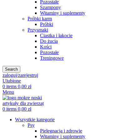
Pozostałe
Szampony
Witaminy i suplementy
Próbki karm
Próbki
Przysmaki
Ciastka i łakocie
Do żucia
Kości
Pozostałe
Treningowe
Search
zaloguj/zarejestruj
Ulubione
0
items
0,00
zł
Menu
0
items
0,00
zł
Wszystkie kategorie
Psy
Pielęgnacja i zdrowie
Witaminy i suplementy