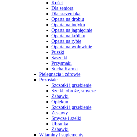
Kości
Dla seniora
Dla szczeniaka
Oparta na drobiu
Oparta na indyku
Oparta na jagnięcinie
Oparta na króliku
Oparta na rybie
Oparta na wołowinie
Puszki
Saszetki
Przysmaki
Sucha Karma
Pielęgnacja i zdrowie
Pozostałe
Szczotki i grzebienie
Szelki, obroże, smycze
Zabawki
Opiekun
Szczotki i grzebienie
Zestawy
Smycze i szelki
Ubranka
Zabawki
Witaminy i suplementy