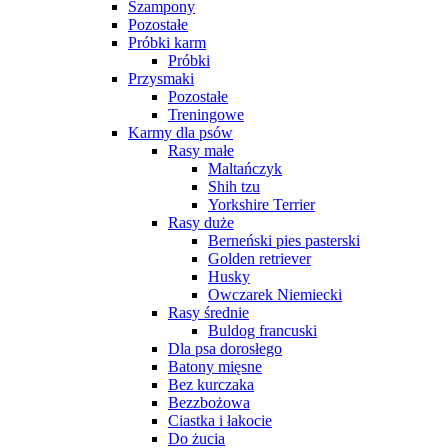
Szampony
Pozostałe
Próbki karm
Próbki
Przysmaki
Pozostałe
Treningowe
Karmy dla psów
Rasy małe
Maltańczyk
Shih tzu
Yorkshire Terrier
Rasy duże
Berneński pies pasterski
Golden retriever
Husky
Owczarek Niemiecki
Rasy średnie
Buldog francuski
Dla psa dorosłego
Batony mięsne
Bez kurczaka
Bezzbożowa
Ciastka i łakocie
Do żucia