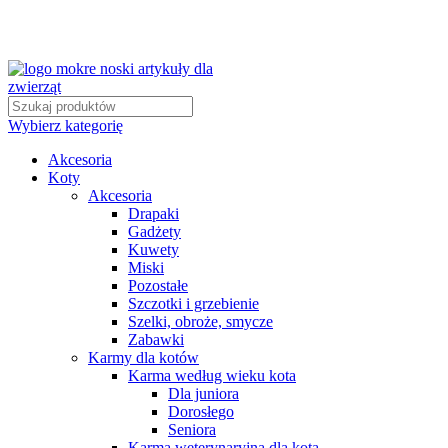
Wybierz kategorię
Akcesoria
Koty
Akcesoria
Drapaki
Gadżety
Kuwety
Miski
Pozostałe
Szczotki i grzebienie
Szelki, obroże, smycze
Zabawki
Karmy dla kotów
Karma według wieku kota
Dla juniora
Dorosłego
Seniora
Karma weterynaryjna dla kota