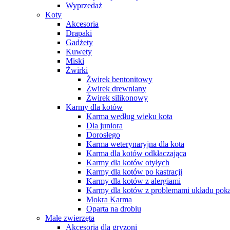
Wyprzedaż
Koty
Akcesoria
Drapaki
Gadżety
Kuwety
Miski
Żwirki
Żwirek bentonitowy
Żwirek drewniany
Żwirek silikonowy
Karmy dla kotów
Karma według wieku kota
Dla juniora
Dorosłego
Karma weterynaryjna dla kota
Karma dla kotów odkłaczająca
Karmy dla kotów otyłych
Karmy dla kotów po kastracji
Karmy dla kotów z alergiami
Karmy dla kotów z problemami układu po
Mokra Karma
Oparta na drobiu
Małe zwierzęta
Akcesoria dla gryzoni