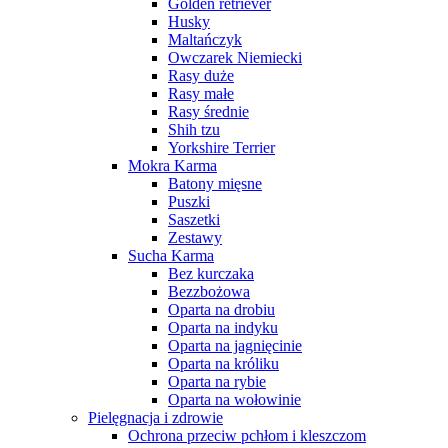
Golden retriever
Husky
Maltańczyk
Owczarek Niemiecki
Rasy duże
Rasy małe
Rasy średnie
Shih tzu
Yorkshire Terrier
Mokra Karma
Batony mięsne
Puszki
Saszetki
Zestawy
Sucha Karma
Bez kurczaka
Bezzbożowa
Oparta na drobiu
Oparta na indyku
Oparta na jagnięcinie
Oparta na króliku
Oparta na rybie
Oparta na wołowinie
Pielęgnacja i zdrowie
Ochrona przeciw pchłom i kleszczom