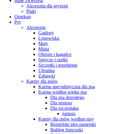
Małe zwierzęta
Akcesoria dla gryzoni
Ptaki
Opiekun
Psy
Akcesoria
Gadżety
Legowiska
Maty
Miski
Obroże i kagańce
Smycze i szelki
Szczotki i grzebienie
Ubranka
Zabawki
Karmy dla psów
Karma specjalistyczna dla psa
Karma według wieku psa
Dla psa dorosłego
Dla seniora
Dla szczeniaka
juniora
Karmy dla psów według rasy
Berneński pies pasterski
Buldog francuski