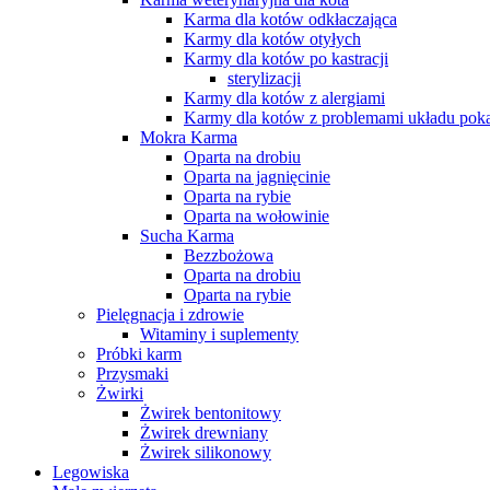
Karma dla kotów odkłaczająca
Karmy dla kotów otyłych
Karmy dla kotów po kastracji
sterylizacji
Karmy dla kotów z alergiami
Karmy dla kotów z problemami układu po
Mokra Karma
Oparta na drobiu
Oparta na jagnięcinie
Oparta na rybie
Oparta na wołowinie
Sucha Karma
Bezzbożowa
Oparta na drobiu
Oparta na rybie
Pielęgnacja i zdrowie
Witaminy i suplementy
Próbki karm
Przysmaki
Żwirki
Żwirek bentonitowy
Żwirek drewniany
Żwirek silikonowy
Legowiska