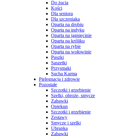
Do żucia
Kości
Dla seniora
Dla szczeniaka
Oparta na drobiu
Oparta na indyku
Oparta na jagnięcinie
Oparta na króliku
Oparta na rybie
Oparta na wołowinie
Puszki
Saszetki
Przysmaki
Sucha Karma
Pielęgnacja i zdrowie
Pozostałe
Szczotki i grzebienie
Szelki, obroże, smycze
Zabawki
Opiekun
Szczotki i grzebienie
Zestawy
Smycze i szelki
Ubranka
Zabawki