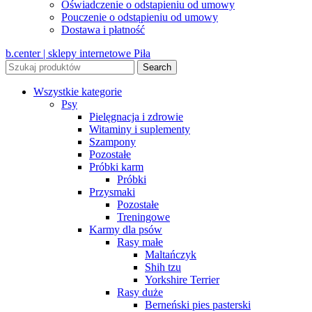
Oświadczenie o odstapieniu od umowy
Pouczenie o odstąpieniu od umowy
Dostawa i płatność
b.center | sklepy internetowe Piła
Search
Wszystkie kategorie
Psy
Pielęgnacja i zdrowie
Witaminy i suplementy
Szampony
Pozostałe
Próbki karm
Próbki
Przysmaki
Pozostałe
Treningowe
Karmy dla psów
Rasy małe
Maltańczyk
Shih tzu
Yorkshire Terrier
Rasy duże
Berneński pies pasterski