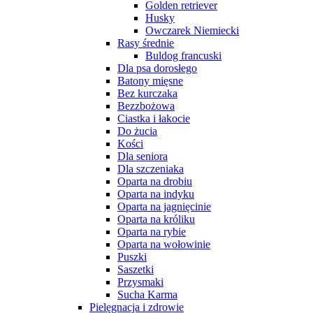
Golden retriever
Husky
Owczarek Niemiecki
Rasy średnie
Buldog francuski
Dla psa dorosłego
Batony mięsne
Bez kurczaka
Bezzbożowa
Ciastka i łakocie
Do żucia
Kości
Dla seniora
Dla szczeniaka
Oparta na drobiu
Oparta na indyku
Oparta na jagnięcinie
Oparta na króliku
Oparta na rybie
Oparta na wołowinie
Puszki
Saszetki
Przysmaki
Sucha Karma
Pielęgnacja i zdrowie