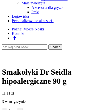
Małe zwierzęta
Akcesoria dla gryzoni
Ptaki
Legowiska
Personalizowane akcesoria
Poznaj Mokre Noski
Kontakt
Facebook
Search
Smakołyki Dr Seidla
hipoalergiczne 90 g
11,11
zł
3 w magazynie
ilość