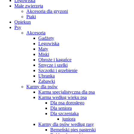
Legowiska
Małe zwierzęta
Akcesoria dla gryzoni
Ptaki
Opiekun
Psy
Akcesoria
Gadżety
Legowiska
Maty
Miski
Obroże i kagańce
Smycze i szelki
Szczotki i grzebienie
Ubranka
Zabawki
Karmy dla psów
Karma specjalistyczna dla psa
Karma według wieku psa
Dla psa dorosłego
Dla seniora
Dla szczeniaka
juniora
Karmy dla psów według rasy
Berneński pies pasterski