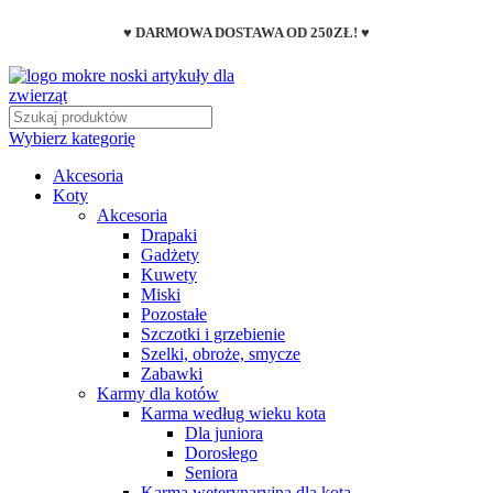
♥ DARMOWA DOSTAWA OD 250ZŁ! ♥
Wybierz kategorię
Akcesoria
Koty
Akcesoria
Drapaki
Gadżety
Kuwety
Miski
Pozostałe
Szczotki i grzebienie
Szelki, obroże, smycze
Zabawki
Karmy dla kotów
Karma według wieku kota
Dla juniora
Dorosłego
Seniora
Karma weterynaryjna dla kota