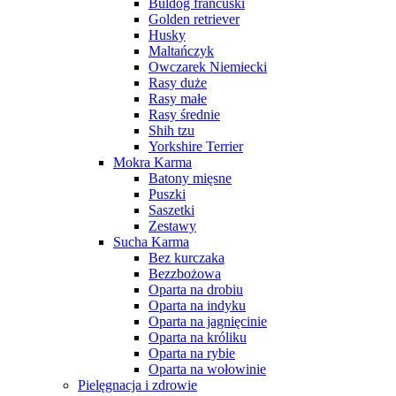
Buldog francuski
Golden retriever
Husky
Maltańczyk
Owczarek Niemiecki
Rasy duże
Rasy małe
Rasy średnie
Shih tzu
Yorkshire Terrier
Mokra Karma
Batony mięsne
Puszki
Saszetki
Zestawy
Sucha Karma
Bez kurczaka
Bezzbożowa
Oparta na drobiu
Oparta na indyku
Oparta na jagnięcinie
Oparta na króliku
Oparta na rybie
Oparta na wołowinie
Pielęgnacja i zdrowie