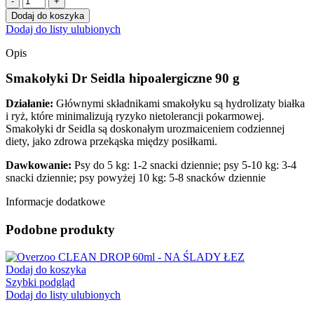
Smakołyki
Dodaj do koszyka
Dr
Dodaj do listy ulubionych
Seidla
hipoalergiczne
Opis
90
g
Smakołyki Dr Seidla hipoalergiczne 90 g
Działanie:
Głównymi składnikami smakołyku są hydrolizaty białka
i ryż, które minimalizują ryzyko nietolerancji pokarmowej.
Smakołyki dr Seidla są doskonałym urozmaiceniem codziennej
diety, jako zdrowa przekąska między posiłkami.
Dawkowanie:
Psy do 5 kg: 1-2 snacki dziennie; psy 5-10 kg: 3-4
snacki dziennie; psy powyżej 10 kg: 5-8 snacków dziennie
Informacje dodatkowe
Podobne produkty
Dodaj do koszyka
Szybki podgląd
Dodaj do listy ulubionych