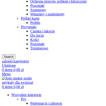
Ochrona przeciw pchłom i kleszczom
Pozostałe
Szampony
Witaminy i suplementy
Próbki karm
Próbki
Przysmaki
Ciastka i łakocie
Do żucia
Kości
Pozostałe
Treningowe
Search
zaloguj/zarejestruj
Ulubione
0
items
0,00
zł
Menu
0
items
0,00
zł
Wszystkie kategorie
Psy
Pielęgnacja i zdrowie