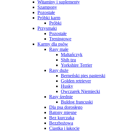
Witaminy i suplementy
Szampony
Pozostałe
Próbki karm
Próbki
Przysmaki
Pozostałe
Treningowe
Karmy dla psów
Rasy małe
Maltańczyk
Shih tzu
Yorkshire Terrier
Rasy duże
Berneński pies pasterski
Golden retriever
Husky
Owczarek Niemiecki
Rasy średnie
Buldog francuski
Dla psa dorosłego
Batony mięsne
Bez kurczaka
Bezzbożowa
Ciastka i łakocie