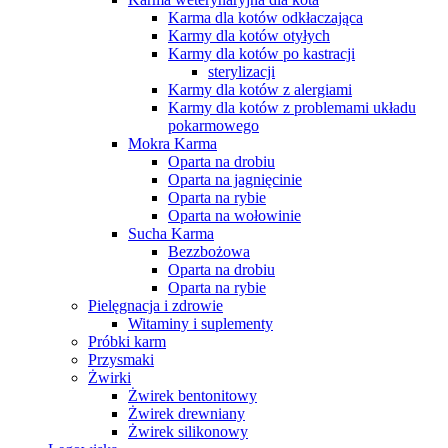
Karma dla kotów odkłaczająca
Karmy dla kotów otyłych
Karmy dla kotów po kastracji
sterylizacji
Karmy dla kotów z alergiami
Karmy dla kotów z problemami układu
pokarmowego
Mokra Karma
Oparta na drobiu
Oparta na jagnięcinie
Oparta na rybie
Oparta na wołowinie
Sucha Karma
Bezzbożowa
Oparta na drobiu
Oparta na rybie
Pielęgnacja i zdrowie
Witaminy i suplementy
Próbki karm
Przysmaki
Żwirki
Żwirek bentonitowy
Żwirek drewniany
Żwirek silikonowy