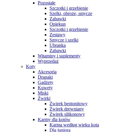
Pozostałe
Szczotki i grzebienie
Szelki, obroże, smycze
Zabawki
Opiekun
Szczotki i grzebienie
Zestawy
Smycze i szelki
Ubranka
Zabawki
Witaminy i suplementy
Wyprzedaż
Koty
Akcesoria
Drapaki
Gadżety
Kuwety
Miski
Żwirki
Żwirek bentonitowy
Żwirek drewniany
Żwirek silikonowy
Karmy dla kotów
Karma według wieku kota
Dla juniora