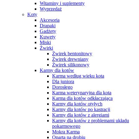
Witaminy i suplementy
Wyprzedaż
Koty
Akcesoria
Drapaki
Gadżety
Kuwety
Miski
Żwirki
Żwirek bentonitowy
Żwirek drewniany
Żwirek silikonowy
Karmy dla kotów
Karma według wieku kota
Dla juniora
Dorosłego
Karma weterynaryjna dla kota
Karma dla kotów odkłaczająca
Karmy dla kotów otyłych
Karmy dla kotów po kastracji
Karmy dla kotów z alergiami
Karmy dla kotów z problemami układu
pokarmowego
Mokra Karma
Oparta na drobiu