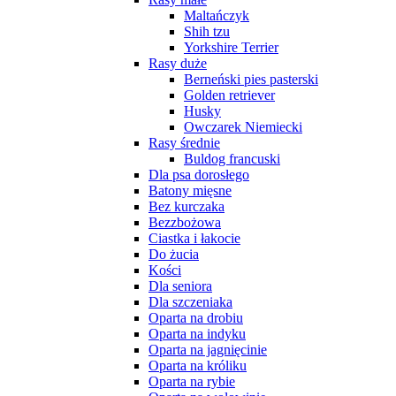
Maltańczyk
Shih tzu
Yorkshire Terrier
Rasy duże
Berneński pies pasterski
Golden retriever
Husky
Owczarek Niemiecki
Rasy średnie
Buldog francuski
Dla psa dorosłego
Batony mięsne
Bez kurczaka
Bezzbożowa
Ciastka i łakocie
Do żucia
Kości
Dla seniora
Dla szczeniaka
Oparta na drobiu
Oparta na indyku
Oparta na jagnięcinie
Oparta na króliku
Oparta na rybie