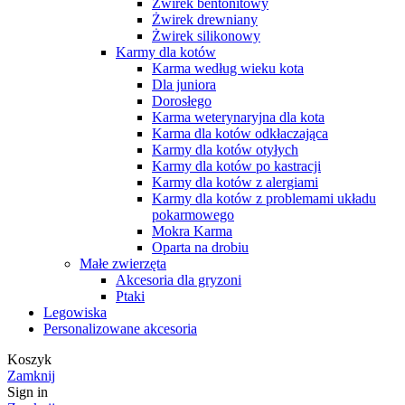
Żwirek bentonitowy
Żwirek drewniany
Żwirek silikonowy
Karmy dla kotów
Karma według wieku kota
Dla juniora
Dorosłego
Karma weterynaryjna dla kota
Karma dla kotów odkłaczająca
Karmy dla kotów otyłych
Karmy dla kotów po kastracji
Karmy dla kotów z alergiami
Karmy dla kotów z problemami układu
pokarmowego
Mokra Karma
Oparta na drobiu
Małe zwierzęta
Akcesoria dla gryzoni
Ptaki
Legowiska
Personalizowane akcesoria
Koszyk
Zamknij
Sign in