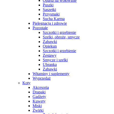
Oparta na wołowinie
Puszki
Saszetki
Przysmaki
Sucha Karma
Pielęgnacja i zdrowie
Pozostałe
Szczotki i grzebienie
Szelki, obroże, smycze
Zabawki
Opiekun
Szczotki i grzebienie
Zestawy
Smycze i szelki
Ubranka
Zabawki
Witaminy i suplementy
Wyprzedaż
Koty
Akcesoria
Drapaki
Gadżety
Kuwety
Miski
Żwirki