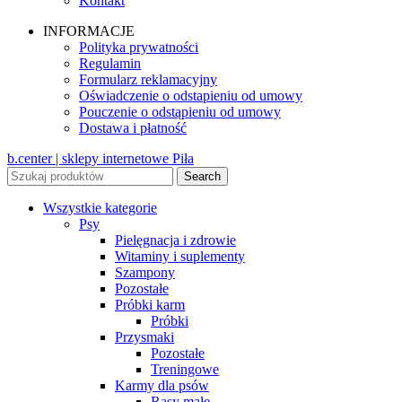
Kontakt
INFORMACJE
Polityka prywatności
Regulamin
Formularz reklamacyjny
Oświadczenie o odstapieniu od umowy
Pouczenie o odstąpieniu od umowy
Dostawa i płatność
b.center | sklepy internetowe Piła
Search
Wszystkie kategorie
Psy
Pielęgnacja i zdrowie
Witaminy i suplementy
Szampony
Pozostałe
Próbki karm
Próbki
Przysmaki
Pozostałe
Treningowe
Karmy dla psów
Rasy małe