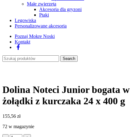
Małe zwierzęta
Akcesoria dla gryzoni
Ptaki
Legowiska
Personalizowane akcesoria
Poznaj Mokre Noski
Kontakt
Facebook
Search
Dolina Noteci Junior bogata w
żołądki z kurczaka 24 x 400 g
155,56
zł
72 w magazynie
ilość