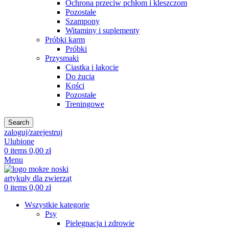
Ochrona przeciw pchłom i kleszczom
Pozostałe
Szampony
Witaminy i suplementy
Próbki karm
Próbki
Przysmaki
Ciastka i łakocie
Do żucia
Kości
Pozostałe
Treningowe
Search
zaloguj/zarejestruj
Ulubione
0
items
0,00
zł
Menu
0
items
0,00
zł
Wszystkie kategorie
Psy
Pielęgnacja i zdrowie