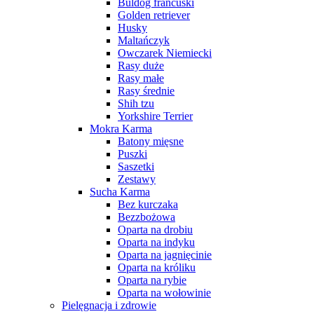
Buldog francuski
Golden retriever
Husky
Maltańczyk
Owczarek Niemiecki
Rasy duże
Rasy małe
Rasy średnie
Shih tzu
Yorkshire Terrier
Mokra Karma
Batony mięsne
Puszki
Saszetki
Zestawy
Sucha Karma
Bez kurczaka
Bezzbożowa
Oparta na drobiu
Oparta na indyku
Oparta na jagnięcinie
Oparta na króliku
Oparta na rybie
Oparta na wołowinie
Pielęgnacja i zdrowie