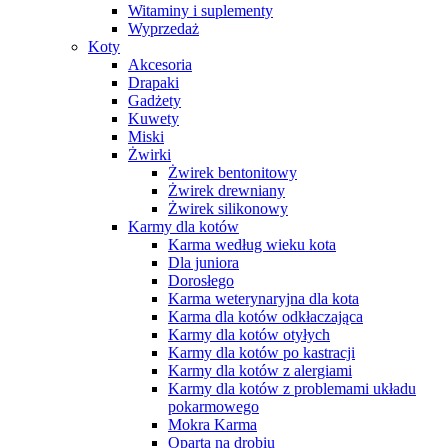
Witaminy i suplementy
Wyprzedaż
Koty
Akcesoria
Drapaki
Gadżety
Kuwety
Miski
Żwirki
Żwirek bentonitowy
Żwirek drewniany
Żwirek silikonowy
Karmy dla kotów
Karma według wieku kota
Dla juniora
Dorosłego
Karma weterynaryjna dla kota
Karma dla kotów odkłaczająca
Karmy dla kotów otyłych
Karmy dla kotów po kastracji
Karmy dla kotów z alergiami
Karmy dla kotów z problemami układu
pokarmowego
Mokra Karma
Oparta na drobiu