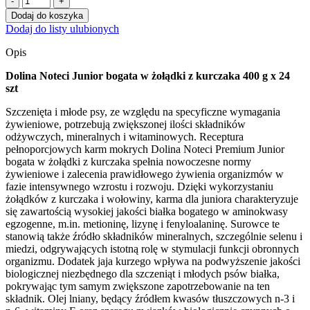
Dolina
Dodaj do koszyka
Noteci
Dodaj do listy ulubionych
Junior
bogata
Opis
w
żołądki
Dolina Noteci Junior bogata w żołądki z kurczaka 400 g x 24
z
szt
kurczaka
24
Szczenięta i młode psy, ze względu na specyficzne wymagania
x
żywieniowe, potrzebują zwiększonej ilości składników
400
odżywczych, mineralnych i witaminowych. Receptura
g
pełnoporcjowych karm mokrych Dolina Noteci Premium Junior
bogata w żołądki z kurczaka spełnia nowoczesne normy
żywieniowe i zalecenia prawidłowego żywienia organizmów w
fazie intensywnego wzrostu i rozwoju. Dzięki wykorzystaniu
żołądków z kurczaka i wołowiny, karma dla juniora charakteryzuje
się zawartością wysokiej jakości białka bogatego w aminokwasy
egzogenne, m.in. metioninę, lizynę i fenyloalaninę. Surowce te
stanowią także źródło składników mineralnych, szczególnie selenu i
miedzi, odgrywających istotną rolę w stymulacji funkcji obronnych
organizmu. Dodatek jaja kurzego wpływa na podwyższenie jakości
biologicznej niezbędnego dla szczeniąt i młodych psów białka,
pokrywając tym samym zwiększone zapotrzebowanie na ten
składnik. Olej lniany, będący źródłem kwasów tłuszczowych n-3 i