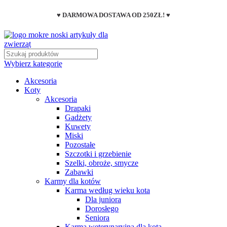
♥ DARMOWA DOSTAWA OD 250ZŁ! ♥
Wybierz kategorię
Akcesoria
Koty
Akcesoria
Drapaki
Gadżety
Kuwety
Miski
Pozostałe
Szczotki i grzebienie
Szelki, obroże, smycze
Zabawki
Karmy dla kotów
Karma według wieku kota
Dla juniora
Dorosłego
Seniora
Karma weterynaryjna dla kota