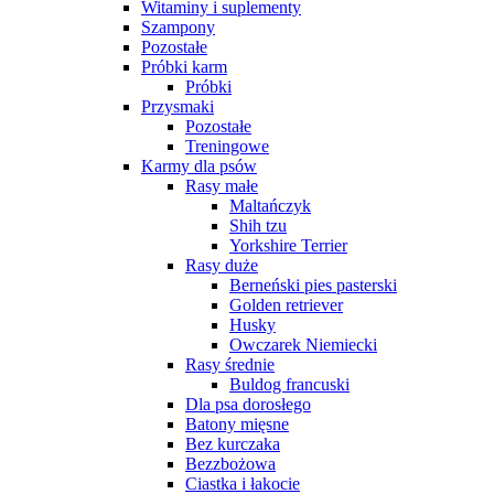
Witaminy i suplementy
Szampony
Pozostałe
Próbki karm
Próbki
Przysmaki
Pozostałe
Treningowe
Karmy dla psów
Rasy małe
Maltańczyk
Shih tzu
Yorkshire Terrier
Rasy duże
Berneński pies pasterski
Golden retriever
Husky
Owczarek Niemiecki
Rasy średnie
Buldog francuski
Dla psa dorosłego
Batony mięsne
Bez kurczaka
Bezzbożowa
Ciastka i łakocie