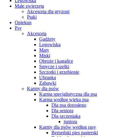
Legowiska
Małe zwierzęta
Akcesoria dla gryzoni
Ptaki
Opiekun
Psy
Akcesoria
Gadżety
Legowiska
Maty
Miski
Obroże i kagańce
Smycze i szelki
Szczotki i grzebienie
Ubranka
Zabawki
Karmy dla psów
Karma specjalistyczna dla psa
Karma według wieku psa
Dla psa dorosłego
Dla seniora
Dla szczeniaka
juniora
Karmy dla psów według rasy
Berneński pies pasterski