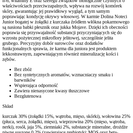
n-6, witaminy E oraz szeregu związków biologicznie czynnych o
właściwościach przeciwzapalnych, wpływa na rozwój komórek
skóry, gwarantując jej prawidłowy wygląd, a tym samym
poprawiając kondycję okrywy włosowej. W karmie Dolina Noteci
Junior bogatej w żołądki z kurczaka źródłem włókna pokarmowego
są nasiona babki płesznik oraz jukka Mojave. Dzięki ich obecności
poprawia się przyswajalność substancji przyczyniających się do
wzrostu pożytecznej mikroflory jelitowej, szczególnie jelita
grubego. Precyzyjny dobór surowców oraz dodatków
funkcjonalnych sprawia, że karma dla juniora jest produktem
lekkostrawnym, zapewniającym również mineralizację kości i
zębów.
Bez zbóż
Bez syntetycznych aromatów, wzmacniaczy smaku i
barwników
Wspierająca odporność
Zawiera nienasycone kwasy tłuszczowe
Bezglutenowa
Skład
kurczak 30% (żołądki 15%, wątroba, mięso, skórki), wołowina 25%
(płuca, serca, żołądki, mięso), wieprzowina 20% (mięso, wątroba,
nerki), rosół, jaja 5%, ziemniaki 2%, substancje mineralne, drożdże
piwne suszone 0,2% (zawierające prebiotyki: MOS oraz beta-