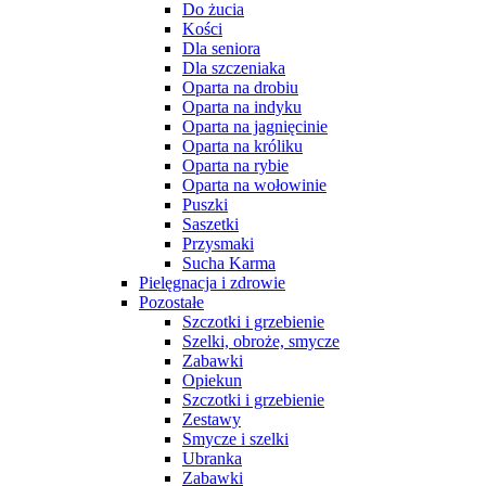
Do żucia
Kości
Dla seniora
Dla szczeniaka
Oparta na drobiu
Oparta na indyku
Oparta na jagnięcinie
Oparta na króliku
Oparta na rybie
Oparta na wołowinie
Puszki
Saszetki
Przysmaki
Sucha Karma
Pielęgnacja i zdrowie
Pozostałe
Szczotki i grzebienie
Szelki, obroże, smycze
Zabawki
Opiekun
Szczotki i grzebienie
Zestawy
Smycze i szelki
Ubranka
Zabawki