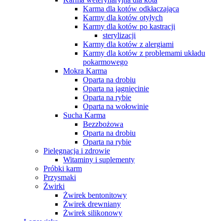
Karma dla kotów odkłaczająca
Karmy dla kotów otyłych
Karmy dla kotów po kastracji
sterylizacji
Karmy dla kotów z alergiami
Karmy dla kotów z problemami układu
pokarmowego
Mokra Karma
Oparta na drobiu
Oparta na jagnięcinie
Oparta na rybie
Oparta na wołowinie
Sucha Karma
Bezzbożowa
Oparta na drobiu
Oparta na rybie
Pielęgnacja i zdrowie
Witaminy i suplementy
Próbki karm
Przysmaki
Żwirki
Żwirek bentonitowy
Żwirek drewniany
Żwirek silikonowy