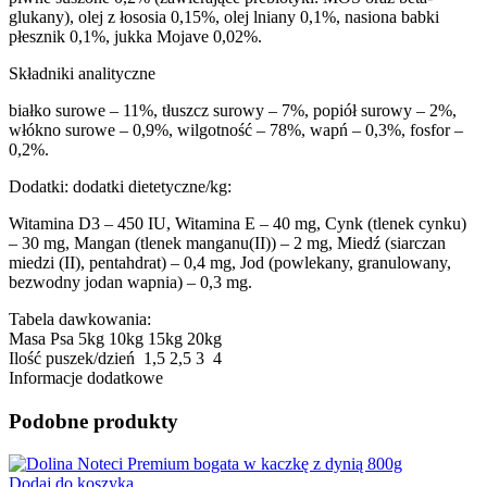
glukany), olej z łososia 0,15%, olej lniany 0,1%, nasiona babki
płesznik 0,1%, jukka Mojave 0,02%.
Składniki analityczne
białko surowe – 11%, tłuszcz surowy – 7%, popiół surowy – 2%,
włókno surowe – 0,9%, wilgotność – 78%, wapń – 0,3%, fosfor –
0,2%.
Dodatki: dodatki dietetyczne/kg:
Witamina D3 – 450 IU, Witamina E – 40 mg, Cynk (tlenek cynku)
– 30 mg, Mangan (tlenek manganu(II)) – 2 mg, Miedź (siarczan
miedzi (II), pentahdrat) – 0,4 mg, Jod (powlekany, granulowany,
bezwodny jodan wapnia) – 0,3 mg.
Tabela dawkowania:
Masa Psa
5kg
10kg
15kg
20kg
Ilość puszek/dzień
1,5
2,5
3
4
Informacje dodatkowe
Podobne produkty
Dodaj do koszyka