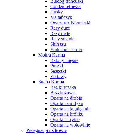
Buldog francuski
Golden retriever
Husky
Maltańczyk
Owczarek Niemiecki
Rasy duże
Rasy małe
Rasy średnie
Shih tzu
Yorkshire Terrier
Mokra Karma
Batony mięsne
Puszki
Saszetki
Zestawy
Sucha Karma
Bez kurczaka
Bezzbożowa
Oparta na drobiu
Oparta na indyku
Oparta na jagnięcinie
Oparta na króliku
Oparta na rybie
Oparta na wołowinie
Pielęgnacja i zdrowie