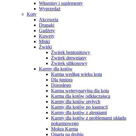
Witaminy i suplementy
Wyprzedaż
Koty
Akcesoria
Drapaki
Gadżety
Kuwety
Miski
Żwirki
Żwirek bentonitowy
Żwirek drewniany
Żwirek silikonowy
Karmy dla kotów
Karma według wieku kota
Dla juniora
Dorosłego
Karma weterynaryjna dla kota
Karma dla kotów odkłaczająca
Karmy dla kotów otyłych
Karmy dla kotów po kastracji
Karmy dla kotów z alergiami
Karmy dla kotów z problemami układu
pokarmowego
Mokra Karma
Oparta na drobiu