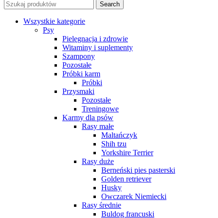
Search
Wszystkie kategorie
Psy
Pielęgnacja i zdrowie
Witaminy i suplementy
Szampony
Pozostałe
Próbki karm
Próbki
Przysmaki
Pozostałe
Treningowe
Karmy dla psów
Rasy małe
Maltańczyk
Shih tzu
Yorkshire Terrier
Rasy duże
Berneński pies pasterski
Golden retriever
Husky
Owczarek Niemiecki
Rasy średnie
Buldog francuski