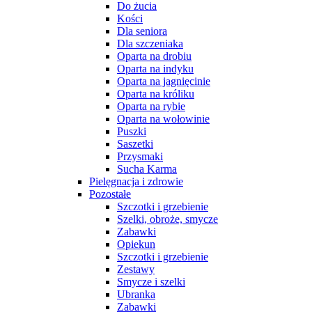
Do żucia
Kości
Dla seniora
Dla szczeniaka
Oparta na drobiu
Oparta na indyku
Oparta na jagnięcinie
Oparta na króliku
Oparta na rybie
Oparta na wołowinie
Puszki
Saszetki
Przysmaki
Sucha Karma
Pielęgnacja i zdrowie
Pozostałe
Szczotki i grzebienie
Szelki, obroże, smycze
Zabawki
Opiekun
Szczotki i grzebienie
Zestawy
Smycze i szelki
Ubranka
Zabawki