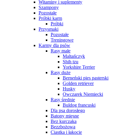
Witaminy i suplementy
Szampony
Pozostałe
Próbki karm
Próbki
Przysmaki
Pozostałe
Treningowe
Karmy dla psów
Rasy małe
Maltańczyk
Shih tzu
Yorkshire Terrier
Rasy duże
Berneński pies pasterski
Golden retriever
Husky
Owczarek Niemiecki
Rasy średnie
Buldog francuski
Dla psa dorosłego
Batony mięsne
Bez kurczaka
Bezzbożowa
Ciastka i łakocie