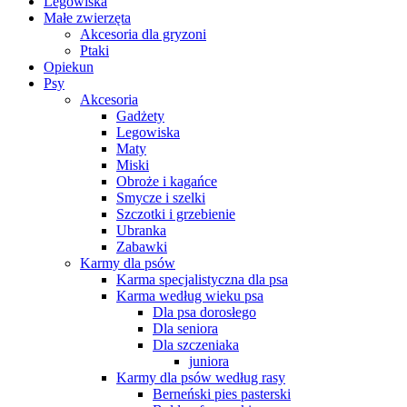
Legowiska
Małe zwierzęta
Akcesoria dla gryzoni
Ptaki
Opiekun
Psy
Akcesoria
Gadżety
Legowiska
Maty
Miski
Obroże i kagańce
Smycze i szelki
Szczotki i grzebienie
Ubranka
Zabawki
Karmy dla psów
Karma specjalistyczna dla psa
Karma według wieku psa
Dla psa dorosłego
Dla seniora
Dla szczeniaka
juniora
Karmy dla psów według rasy
Berneński pies pasterski