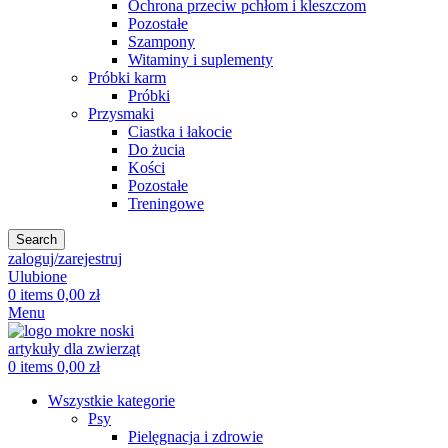
Ochrona przeciw pchłom i kleszczom
Pozostałe
Szampony
Witaminy i suplementy
Próbki karm
Próbki
Przysmaki
Ciastka i łakocie
Do żucia
Kości
Pozostałe
Treningowe
Search
zaloguj/zarejestruj
Ulubione
0
items
0,00
zł
Menu
0
items
0,00
zł
Wszystkie kategorie
Psy
Pielęgnacja i zdrowie