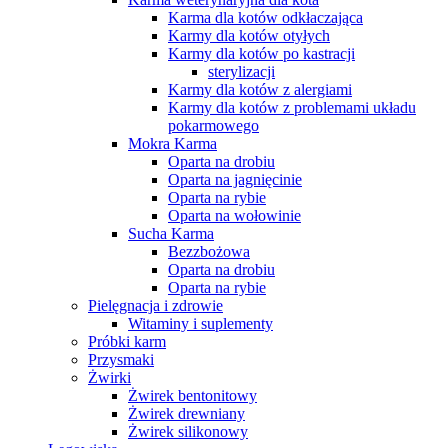
Karma dla kotów odkłaczająca
Karmy dla kotów otyłych
Karmy dla kotów po kastracji
sterylizacji
Karmy dla kotów z alergiami
Karmy dla kotów z problemami układu
pokarmowego
Mokra Karma
Oparta na drobiu
Oparta na jagnięcinie
Oparta na rybie
Oparta na wołowinie
Sucha Karma
Bezzbożowa
Oparta na drobiu
Oparta na rybie
Pielęgnacja i zdrowie
Witaminy i suplementy
Próbki karm
Przysmaki
Żwirki
Żwirek bentonitowy
Żwirek drewniany
Żwirek silikonowy