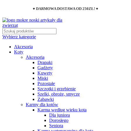
♥ DARMOWA DOSTAWA OD 250ZŁ! ♥
Wybierz kategorię
Akcesoria
Koty
Akcesoria
Drapaki
Gadżety
Kuwety
Miski
Pozostałe
Szczotki i grzebienie
Szelki, obroże, smycze
Zabawki
Karmy dla kotów
Karma według wieku kota
Dla juniora
Dorosłego
Seniora
Karma weterynaryjna dla kota