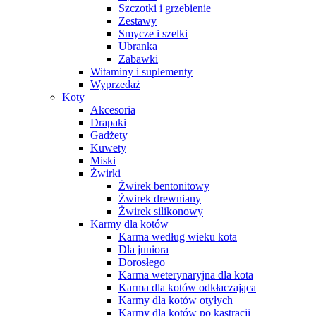
Szczotki i grzebienie
Zestawy
Smycze i szelki
Ubranka
Zabawki
Witaminy i suplementy
Wyprzedaż
Koty
Akcesoria
Drapaki
Gadżety
Kuwety
Miski
Żwirki
Żwirek bentonitowy
Żwirek drewniany
Żwirek silikonowy
Karmy dla kotów
Karma według wieku kota
Dla juniora
Dorosłego
Karma weterynaryjna dla kota
Karma dla kotów odkłaczająca
Karmy dla kotów otyłych
Karmy dla kotów po kastracji