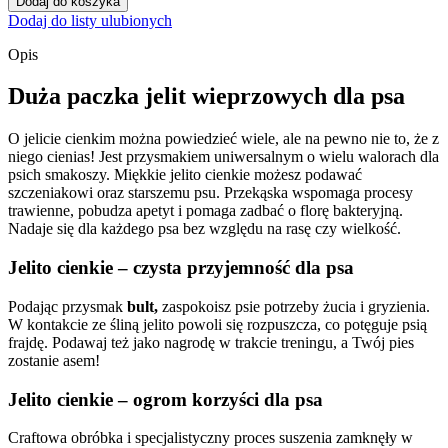
Dodaj do koszyka
BULT
Dodaj do listy ulubionych
Wieprzowe
jelitko
Opis
do
gryzienia
Duża paczka jelit wieprzowych dla psa
dla
psa
O jelicie cienkim można powiedzieć wiele, ale na pewno nie to, że z
100
niego cienias! Jest przysmakiem uniwersalnym o wielu walorach dla
g
psich smakoszy. Miękkie jelito cienkie możesz podawać
szczeniakowi oraz starszemu psu. Przekąska wspomaga procesy
trawienne, pobudza apetyt i pomaga zadbać o florę bakteryjną.
Nadaje się dla każdego psa bez względu na rasę czy wielkość.
Jelito cienkie – czysta przyjemność dla psa
Podając przysmak
bult,
zaspokoisz psie potrzeby żucia i gryzienia.
W kontakcie ze śliną jelito powoli się rozpuszcza, co potęguje psią
frajdę. Podawaj też jako nagrodę w trakcie treningu, a Twój pies
zostanie asem!
Jelito cienkie – ogrom korzyści dla psa
Craftowa obróbka i specjalistyczny proces suszenia zamknęły w