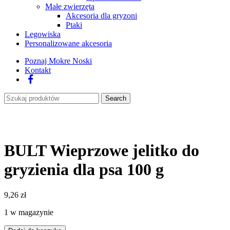
Małe zwierzęta
Akcesoria dla gryzoni
Ptaki
Legowiska
Personalizowane akcesoria
Poznaj Mokre Noski
Kontakt
Facebook
Search
BULT Wieprzowe jelitko do
gryzienia dla psa 100 g
9,26
zł
1 w magazynie
ilość