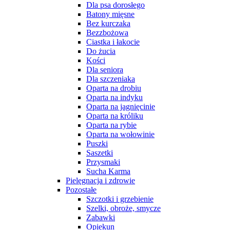
Dla psa dorosłego
Batony mięsne
Bez kurczaka
Bezzbożowa
Ciastka i łakocie
Do żucia
Kości
Dla seniora
Dla szczeniaka
Oparta na drobiu
Oparta na indyku
Oparta na jagnięcinie
Oparta na króliku
Oparta na rybie
Oparta na wołowinie
Puszki
Saszetki
Przysmaki
Sucha Karma
Pielęgnacja i zdrowie
Pozostałe
Szczotki i grzebienie
Szelki, obroże, smycze
Zabawki
Opiekun