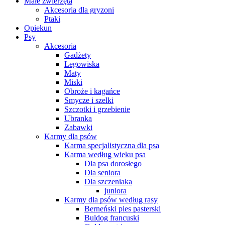
Małe zwierzęta
Akcesoria dla gryzoni
Ptaki
Opiekun
Psy
Akcesoria
Gadżety
Legowiska
Maty
Miski
Obroże i kagańce
Smycze i szelki
Szczotki i grzebienie
Ubranka
Zabawki
Karmy dla psów
Karma specjalistyczna dla psa
Karma według wieku psa
Dla psa dorosłego
Dla seniora
Dla szczeniaka
juniora
Karmy dla psów według rasy
Berneński pies pasterski
Buldog francuski