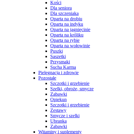
Kości
Dla seniora
Dla szczeniaka
Oparta na drobiu
Oparta na indyku
Oparta na jagnięcinie
Oparta na króliku
Oparta na rybie
Oparta na wołowinie
Puszki
Saszetki
Przysmaki
Sucha Karma
Pielęgnacja i zdrowie
Pozostałe
Szczotki i grzebienie
Szelki, obroże, smycze
Zabawki
Opiekun
Szczotki i grzebienie
Zestawy
Smycze i szelki
Ubranka
Zabawki
Witaminy i suplementy