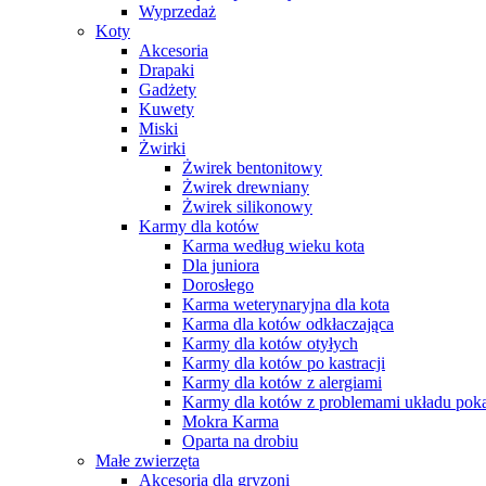
Wyprzedaż
Koty
Akcesoria
Drapaki
Gadżety
Kuwety
Miski
Żwirki
Żwirek bentonitowy
Żwirek drewniany
Żwirek silikonowy
Karmy dla kotów
Karma według wieku kota
Dla juniora
Dorosłego
Karma weterynaryjna dla kota
Karma dla kotów odkłaczająca
Karmy dla kotów otyłych
Karmy dla kotów po kastracji
Karmy dla kotów z alergiami
Karmy dla kotów z problemami układu po
Mokra Karma
Oparta na drobiu
Małe zwierzęta
Akcesoria dla gryzoni