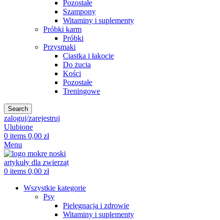
Pozostałe
Szampony
Witaminy i suplementy
Próbki karm
Próbki
Przysmaki
Ciastka i łakocie
Do żucia
Kości
Pozostałe
Treningowe
Search
zaloguj/zarejestruj
Ulubione
0
items
0,00
zł
Menu
0
items
0,00
zł
Wszystkie kategorie
Psy
Pielęgnacja i zdrowie
Witaminy i suplementy