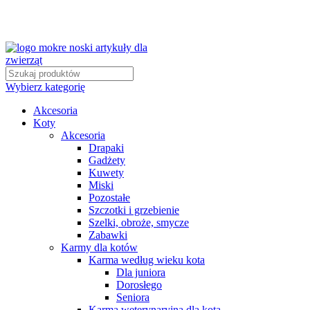
Wybierz kategorię
Akcesoria
Koty
Akcesoria
Drapaki
Gadżety
Kuwety
Miski
Pozostałe
Szczotki i grzebienie
Szelki, obroże, smycze
Zabawki
Karmy dla kotów
Karma według wieku kota
Dla juniora
Dorosłego
Seniora
Karma weterynaryjna dla kota