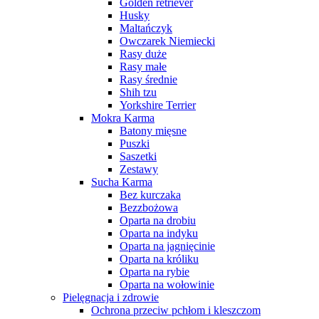
Golden retriever
Husky
Maltańczyk
Owczarek Niemiecki
Rasy duże
Rasy małe
Rasy średnie
Shih tzu
Yorkshire Terrier
Mokra Karma
Batony mięsne
Puszki
Saszetki
Zestawy
Sucha Karma
Bez kurczaka
Bezzbożowa
Oparta na drobiu
Oparta na indyku
Oparta na jagnięcinie
Oparta na króliku
Oparta na rybie
Oparta na wołowinie
Pielęgnacja i zdrowie
Ochrona przeciw pchłom i kleszczom