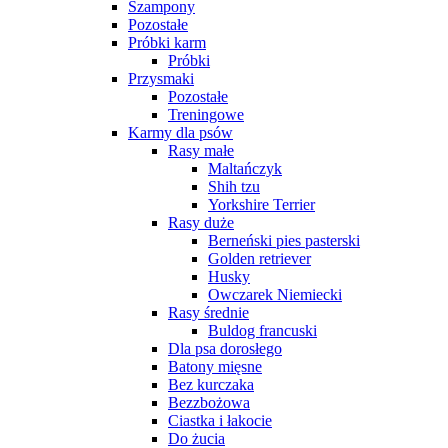
Szampony
Pozostałe
Próbki karm
Próbki
Przysmaki
Pozostałe
Treningowe
Karmy dla psów
Rasy małe
Maltańczyk
Shih tzu
Yorkshire Terrier
Rasy duże
Berneński pies pasterski
Golden retriever
Husky
Owczarek Niemiecki
Rasy średnie
Buldog francuski
Dla psa dorosłego
Batony mięsne
Bez kurczaka
Bezzbożowa
Ciastka i łakocie
Do żucia