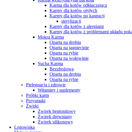
Karma dla kotów odkłaczająca
Karmy dla kotów otyłych
Karmy dla kotów po kastracji
sterylizacji
Karmy dla kotów z alergiami
Karmy dla kotów z problemami układu po
Mokra Karma
Oparta na drobiu
Oparta na jagnięcinie
Oparta na rybie
Oparta na wołowinie
Sucha Karma
Bezzbożowa
Oparta na drobiu
Oparta na rybie
Pielęgnacja i zdrowie
Witaminy i suplementy
Próbki karm
Przysmaki
Żwirki
Żwirek bentonitowy
Żwirek drewniany
Żwirek silikonowy
Legowiska