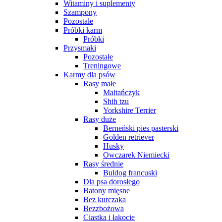
Witaminy i suplementy
Szampony
Pozostałe
Próbki karm
Próbki
Przysmaki
Pozostałe
Treningowe
Karmy dla psów
Rasy małe
Maltańczyk
Shih tzu
Yorkshire Terrier
Rasy duże
Berneński pies pasterski
Golden retriever
Husky
Owczarek Niemiecki
Rasy średnie
Buldog francuski
Dla psa dorosłego
Batony mięsne
Bez kurczaka
Bezzbożowa
Ciastka i łakocie