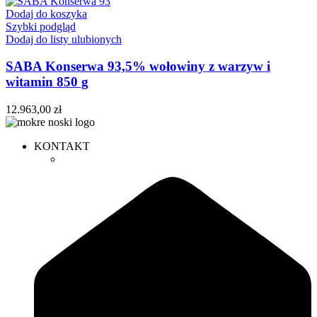
Dodaj do koszyka
Szybki podgląd
Dodaj do listy ulubionych
SABA Konserwa 93,5% wołowiny z warzyw i
witamin 850 g
12.963,00
zł
KONTAKT