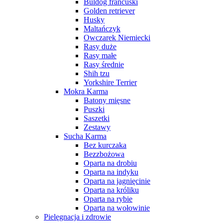
Buldog francuski
Golden retriever
Husky
Maltańczyk
Owczarek Niemiecki
Rasy duże
Rasy małe
Rasy średnie
Shih tzu
Yorkshire Terrier
Mokra Karma
Batony mięsne
Puszki
Saszetki
Zestawy
Sucha Karma
Bez kurczaka
Bezzbożowa
Oparta na drobiu
Oparta na indyku
Oparta na jagnięcinie
Oparta na króliku
Oparta na rybie
Oparta na wołowinie
Pielęgnacja i zdrowie