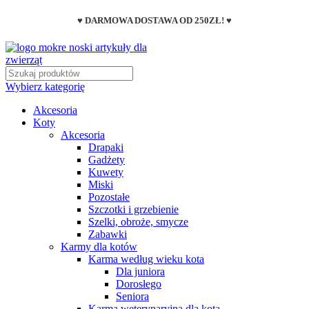
♥ DARMOWA DOSTAWA OD 250ZŁ! ♥
Wybierz kategorię
Akcesoria
Koty
Akcesoria
Drapaki
Gadżety
Kuwety
Miski
Pozostałe
Szczotki i grzebienie
Szelki, obroże, smycze
Zabawki
Karmy dla kotów
Karma według wieku kota
Dla juniora
Dorosłego
Seniora
Karma weterynaryjna dla kota