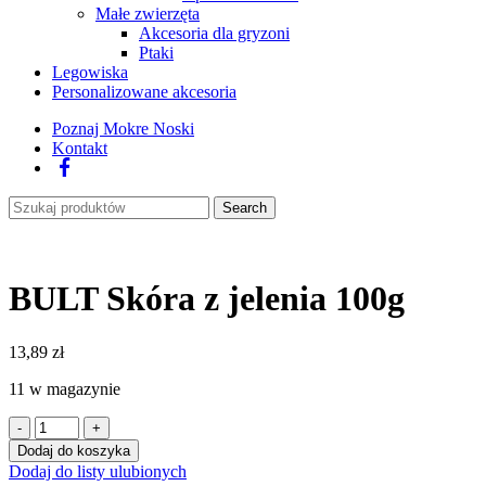
Małe zwierzęta
Akcesoria dla gryzoni
Ptaki
Legowiska
Personalizowane akcesoria
Poznaj Mokre Noski
Kontakt
Facebook
Search
BULT Skóra z jelenia 100g
13,89
zł
11 w magazynie
ilość
BULT
Dodaj do koszyka
Skóra
Dodaj do listy ulubionych
z