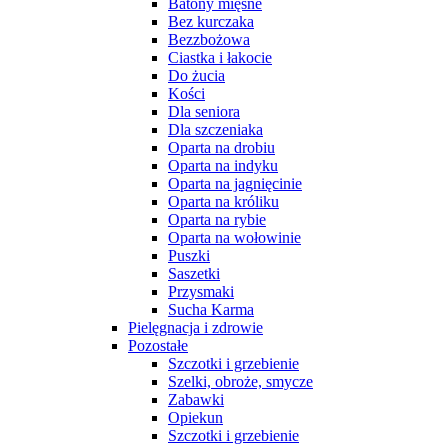
Batony mięsne
Bez kurczaka
Bezzbożowa
Ciastka i łakocie
Do żucia
Kości
Dla seniora
Dla szczeniaka
Oparta na drobiu
Oparta na indyku
Oparta na jagnięcinie
Oparta na króliku
Oparta na rybie
Oparta na wołowinie
Puszki
Saszetki
Przysmaki
Sucha Karma
Pielęgnacja i zdrowie
Pozostałe
Szczotki i grzebienie
Szelki, obroże, smycze
Zabawki
Opiekun
Szczotki i grzebienie