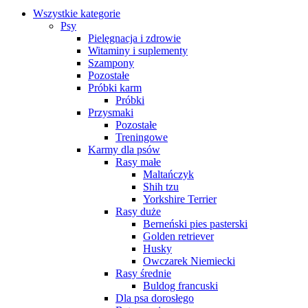
Wszystkie kategorie
Psy
Pielęgnacja i zdrowie
Witaminy i suplementy
Szampony
Pozostałe
Próbki karm
Próbki
Przysmaki
Pozostałe
Treningowe
Karmy dla psów
Rasy małe
Maltańczyk
Shih tzu
Yorkshire Terrier
Rasy duże
Berneński pies pasterski
Golden retriever
Husky
Owczarek Niemiecki
Rasy średnie
Buldog francuski
Dla psa dorosłego