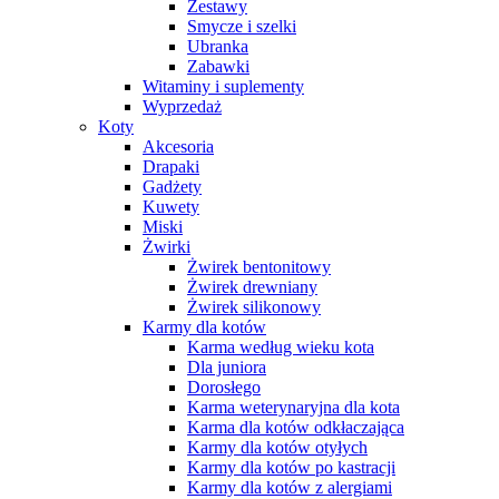
Zestawy
Smycze i szelki
Ubranka
Zabawki
Witaminy i suplementy
Wyprzedaż
Koty
Akcesoria
Drapaki
Gadżety
Kuwety
Miski
Żwirki
Żwirek bentonitowy
Żwirek drewniany
Żwirek silikonowy
Karmy dla kotów
Karma według wieku kota
Dla juniora
Dorosłego
Karma weterynaryjna dla kota
Karma dla kotów odkłaczająca
Karmy dla kotów otyłych
Karmy dla kotów po kastracji
Karmy dla kotów z alergiami