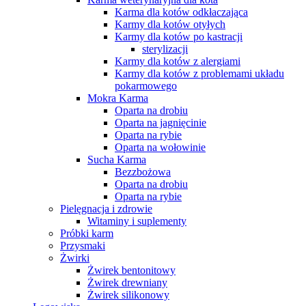
Karma dla kotów odkłaczająca
Karmy dla kotów otyłych
Karmy dla kotów po kastracji
sterylizacji
Karmy dla kotów z alergiami
Karmy dla kotów z problemami układu
pokarmowego
Mokra Karma
Oparta na drobiu
Oparta na jagnięcinie
Oparta na rybie
Oparta na wołowinie
Sucha Karma
Bezzbożowa
Oparta na drobiu
Oparta na rybie
Pielęgnacja i zdrowie
Witaminy i suplementy
Próbki karm
Przysmaki
Żwirki
Żwirek bentonitowy
Żwirek drewniany
Żwirek silikonowy