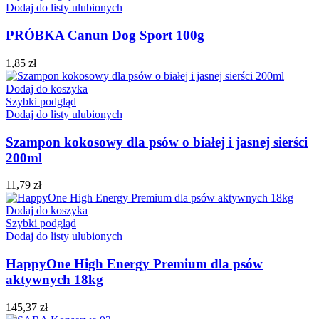
Dodaj do listy ulubionych
PRÓBKA Canun Dog Sport 100g
1,85
zł
Dodaj do koszyka
Szybki podgląd
Dodaj do listy ulubionych
Szampon kokosowy dla psów o białej i jasnej sierści
200ml
11,79
zł
Dodaj do koszyka
Szybki podgląd
Dodaj do listy ulubionych
HappyOne High Energy Premium dla psów
aktywnych 18kg
145,37
zł