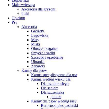
Legowiska
Małe zwierzęta
Akcesoria dla gryzoni
Ptaki
Opiekun
Psy
Akcesoria
Gadżety
Legowiska
Maty
Miski
Obroże i kagańce
Smycze i szelki
Szczotki i grzebienie
Ubranka
Zabawki
Karmy dla psów
Karma specjalistyczna dla psa
Karma według wieku psa
Dla psa dorosłego
Dla seniora
Dla szczeniaka
juniora
Karmy dla psów według rasy
Berneński pies pasterski