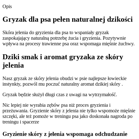
jelenia
Opis
100g
Gryzak dla psa pełen naturalnej dzikości
Skóra jelenia do gryzienia dla psa to wspaniały gryzak
zaspokajający naturalną potrzebę żucia i gryzienia. Pozytywnie
wpływa na procesy trawienne psa oraz wspomaga mięśnie żuchwy.
Dziki smak i aromat gryzaka ze skóry
jelenia
Nasz gryzak ze skóry jelenia obudzi w psie najlepsze łowieckie
instynkty, pozwól mu poczuć naturalny aromat dzikiej skóry .
Gryzak będzie służył długi czas z uwagi na wytrzymałość.
Nic lepiej nie wyrabia zębów psa niż proces gryzienia i
przeżuwania. Gryzienie skóry z jelenia nie tylko wspomoże mięśnie
szczęki, ale też pomoże w treningu psa jako doskonała nagroda po
treningu i spacerze
Gryzienie skóry z jelenia wspomaga odchudzanie