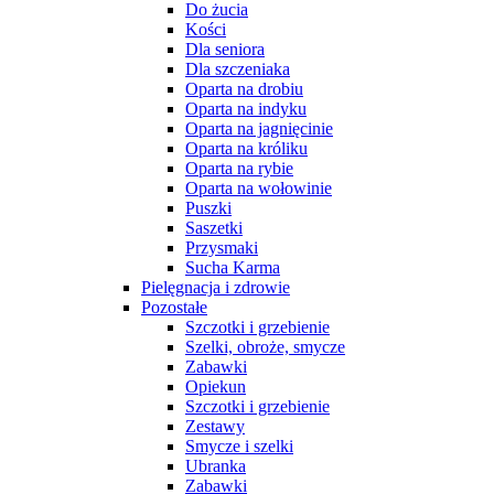
Do żucia
Kości
Dla seniora
Dla szczeniaka
Oparta na drobiu
Oparta na indyku
Oparta na jagnięcinie
Oparta na króliku
Oparta na rybie
Oparta na wołowinie
Puszki
Saszetki
Przysmaki
Sucha Karma
Pielęgnacja i zdrowie
Pozostałe
Szczotki i grzebienie
Szelki, obroże, smycze
Zabawki
Opiekun
Szczotki i grzebienie
Zestawy
Smycze i szelki
Ubranka
Zabawki