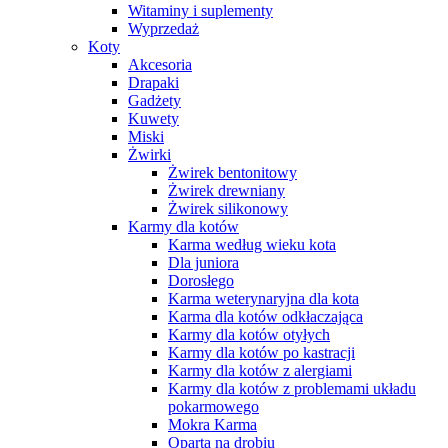
Witaminy i suplementy
Wyprzedaż
Koty
Akcesoria
Drapaki
Gadżety
Kuwety
Miski
Żwirki
Żwirek bentonitowy
Żwirek drewniany
Żwirek silikonowy
Karmy dla kotów
Karma według wieku kota
Dla juniora
Dorosłego
Karma weterynaryjna dla kota
Karma dla kotów odkłaczająca
Karmy dla kotów otyłych
Karmy dla kotów po kastracji
Karmy dla kotów z alergiami
Karmy dla kotów z problemami układu
pokarmowego
Mokra Karma
Oparta na drobiu