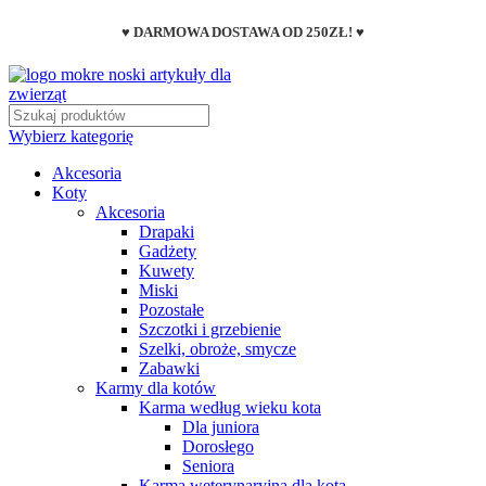
♥ DARMOWA DOSTAWA OD 250ZŁ! ♥
Wybierz kategorię
Akcesoria
Koty
Akcesoria
Drapaki
Gadżety
Kuwety
Miski
Pozostałe
Szczotki i grzebienie
Szelki, obroże, smycze
Zabawki
Karmy dla kotów
Karma według wieku kota
Dla juniora
Dorosłego
Seniora
Karma weterynaryjna dla kota