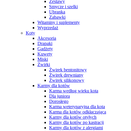
Zestawy
Smycze i szelki
Ubranka
Zabawki
Witaminy i suplementy
Wyprzedaż
Koty
Akcesoria
Drapaki
Gadżety
Kuwety
Miski
Żwirki
Żwirek bentonitowy
Żwirek drewniany
Żwirek silikonowy
Karmy dla kotów
Karma według wieku kota
Dla juniora
Dorosłego
Karma weterynaryjna dla kota
Karma dla kotów odkłaczająca
Karmy dla kotów otyłych
Karmy dla kotów po kastracji
Karmy dla kotów z alergiami