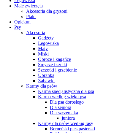
Legowiska
Małe zwierzęta
Akcesoria dla gryzoni
Ptaki
Opiekun
Psy
Akcesoria
Gadżety
Legowiska
Maty
Miski
Obroże i kagańce
Smycze i szelki
Szczotki i grzebienie
Ubranka
Zabawki
Karmy dla psów
Karma specjalistyczna dla psa
Karma według wieku psa
Dla psa dorosłego
Dla seniora
Dla szczeniaka
juniora
Karmy dla psów według rasy
Berneński pies pasterski