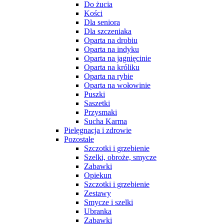
Do żucia
Kości
Dla seniora
Dla szczeniaka
Oparta na drobiu
Oparta na indyku
Oparta na jagnięcinie
Oparta na króliku
Oparta na rybie
Oparta na wołowinie
Puszki
Saszetki
Przysmaki
Sucha Karma
Pielęgnacja i zdrowie
Pozostałe
Szczotki i grzebienie
Szelki, obroże, smycze
Zabawki
Opiekun
Szczotki i grzebienie
Zestawy
Smycze i szelki
Ubranka
Zabawki