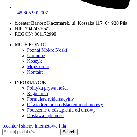
+48 605 902 907
b.center Bartosz Kaczmarek, ul. Kossaka 117, 64-920 Piła
NIP: 7642435045
REGON: 301172998
MOJE KONTO
Poznaj Mokre Noski
Ulubione
Koszyk
Moje konto
Kontakt
INFORMACJE
Polityka prywatności
Regulamin
Formularz reklamacyjny
Oświadczenie o odstapieniu od umowy
Pouczenie o odstąpieniu od umowy
Dostawa i płatność
b.center | sklepy internetowe Piła
Search