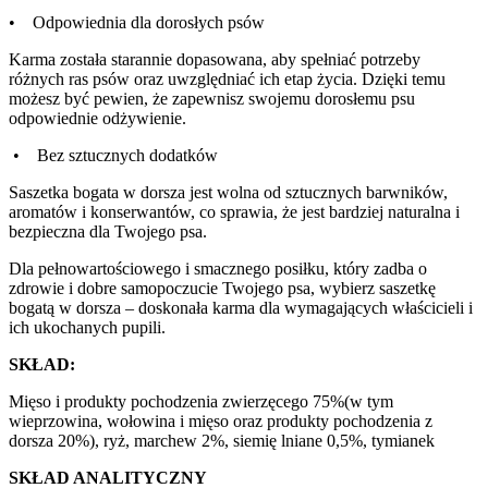
•
Odpowiednia dla dorosłych psów
Karma została starannie dopasowana, aby spełniać potrzeby
różnych ras psów oraz uwzględniać ich etap życia. Dzięki temu
możesz być pewien, że zapewnisz swojemu dorosłemu psu
odpowiednie odżywienie.
•
Bez sztucznych dodatków
Saszetka bogata w dorsza jest wolna od sztucznych barwników,
aromatów i konserwantów, co sprawia, że ​​jest bardziej naturalna i
bezpieczna dla Twojego psa.
Dla pełnowartościowego i smacznego posiłku, który zadba o
zdrowie i dobre samopoczucie Twojego psa, wybierz saszetkę
bogatą w dorsza – doskonała karma dla wymagających właścicieli i
ich ukochanych pupili.
SKŁAD:
Mięso i produkty pochodzenia zwierzęcego 75%(w tym
wieprzowina, wołowina i mięso oraz produkty pochodzenia z
dorsza 20%), ryż, marchew 2%, siemię lniane 0,5%, tymianek
SKŁAD ANALITYCZNY