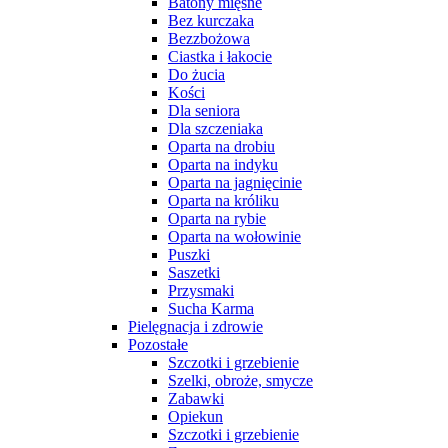
Batony mięsne
Bez kurczaka
Bezzbożowa
Ciastka i łakocie
Do żucia
Kości
Dla seniora
Dla szczeniaka
Oparta na drobiu
Oparta na indyku
Oparta na jagnięcinie
Oparta na króliku
Oparta na rybie
Oparta na wołowinie
Puszki
Saszetki
Przysmaki
Sucha Karma
Pielęgnacja i zdrowie
Pozostałe
Szczotki i grzebienie
Szelki, obroże, smycze
Zabawki
Opiekun
Szczotki i grzebienie