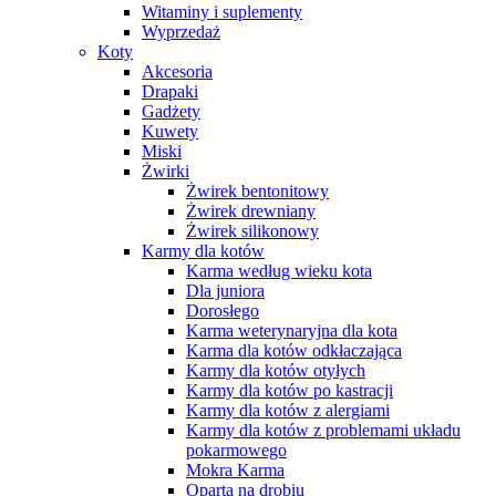
Witaminy i suplementy
Wyprzedaż
Koty
Akcesoria
Drapaki
Gadżety
Kuwety
Miski
Żwirki
Żwirek bentonitowy
Żwirek drewniany
Żwirek silikonowy
Karmy dla kotów
Karma według wieku kota
Dla juniora
Dorosłego
Karma weterynaryjna dla kota
Karma dla kotów odkłaczająca
Karmy dla kotów otyłych
Karmy dla kotów po kastracji
Karmy dla kotów z alergiami
Karmy dla kotów z problemami układu
pokarmowego
Mokra Karma
Oparta na drobiu