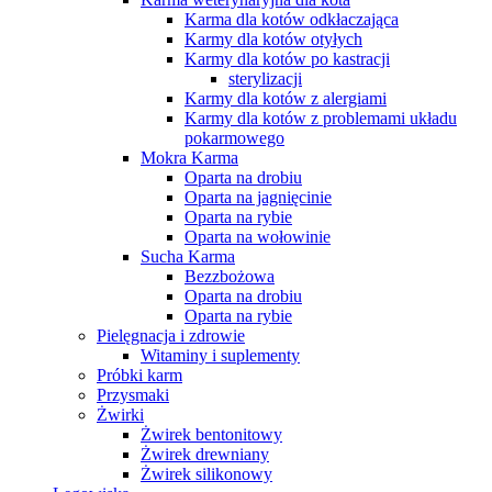
Karma dla kotów odkłaczająca
Karmy dla kotów otyłych
Karmy dla kotów po kastracji
sterylizacji
Karmy dla kotów z alergiami
Karmy dla kotów z problemami układu
pokarmowego
Mokra Karma
Oparta na drobiu
Oparta na jagnięcinie
Oparta na rybie
Oparta na wołowinie
Sucha Karma
Bezzbożowa
Oparta na drobiu
Oparta na rybie
Pielęgnacja i zdrowie
Witaminy i suplementy
Próbki karm
Przysmaki
Żwirki
Żwirek bentonitowy
Żwirek drewniany
Żwirek silikonowy