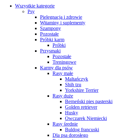
Wszystkie kategorie
Psy
Pielęgnacja i zdrowie
Witaminy i suplementy
Szampony
Pozostałe
Próbki karm
Próbki
Przysmaki
Pozostałe
Treningowe
Karmy dla psów
Rasy małe
Maltańczyk
Shih tzu
Yorkshire Terrier
Rasy duże
Berneński pies pasterski
Golden retriever
Husky
Owczarek Niemiecki
Rasy średnie
Buldog francuski
Dla psa dorosłego