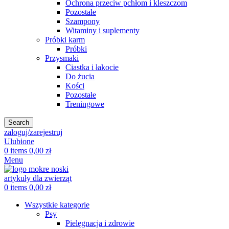
Ochrona przeciw pchłom i kleszczom
Pozostałe
Szampony
Witaminy i suplementy
Próbki karm
Próbki
Przysmaki
Ciastka i łakocie
Do żucia
Kości
Pozostałe
Treningowe
Search
zaloguj/zarejestruj
Ulubione
0
items
0,00
zł
Menu
0
items
0,00
zł
Wszystkie kategorie
Psy
Pielęgnacja i zdrowie