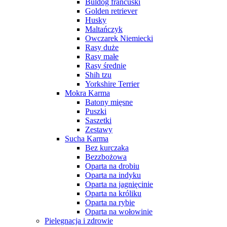
Buldog francuski
Golden retriever
Husky
Maltańczyk
Owczarek Niemiecki
Rasy duże
Rasy małe
Rasy średnie
Shih tzu
Yorkshire Terrier
Mokra Karma
Batony mięsne
Puszki
Saszetki
Zestawy
Sucha Karma
Bez kurczaka
Bezzbożowa
Oparta na drobiu
Oparta na indyku
Oparta na jagnięcinie
Oparta na króliku
Oparta na rybie
Oparta na wołowinie
Pielęgnacja i zdrowie