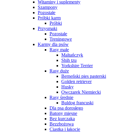
Witaminy i suplementy
Szampony
Pozostałe
Próbki karm
Próbki
Przysmaki
Pozostałe
Treningowe
Karmy dla psów
Rasy małe
Maltańczyk
Shih tzu
Yorkshire Terrier
Rasy duże
Berneński pies pasterski
Golden retriever
Husky
Owczarek Niemiecki
Rasy średnie
Buldog francuski
Dla psa dorosłego
Batony mięsne
Bez kurczaka
Bezzbożowa
Ciastka i łakocie