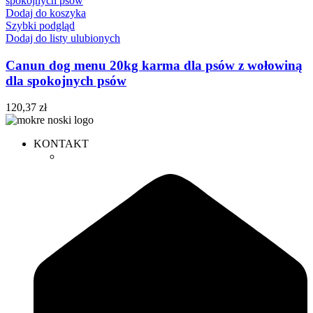
Dodaj do koszyka
Szybki podgląd
Dodaj do listy ulubionych
Canun dog menu 20kg karma dla psów z wołowiną
dla spokojnych psów
120,37
zł
KONTAKT