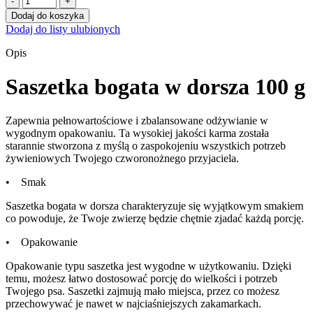
BULT
Dodaj do koszyka
SASZETKA
Dodaj do listy ulubionych
MIELONKA
DORSZ
Opis
100G
Saszetka bogata w dorsza 100 g
Zapewnia pełnowartościowe i zbalansowane odżywianie w
wygodnym opakowaniu. Ta wysokiej jakości karma została
starannie stworzona z myślą o zaspokojeniu wszystkich potrzeb
żywieniowych Twojego czworonożnego przyjaciela.
•
Smak
Saszetka bogata w dorsza charakteryzuje się wyjątkowym smakiem
co powoduje, że Twoje zwierzę będzie chętnie zjadać każdą porcję.
•
Opakowanie
Opakowanie typu saszetka jest wygodne w użytkowaniu. Dzięki
temu, możesz łatwo dostosować porcję do wielkości i potrzeb
Twojego psa. Saszetki zajmują mało miejsca, przez co możesz
przechowywać je nawet w najciaśniejszych zakamarkach.