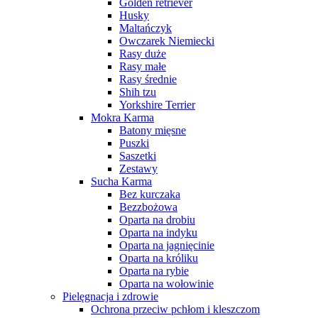
Golden retriever
Husky
Maltańczyk
Owczarek Niemiecki
Rasy duże
Rasy małe
Rasy średnie
Shih tzu
Yorkshire Terrier
Mokra Karma
Batony mięsne
Puszki
Saszetki
Zestawy
Sucha Karma
Bez kurczaka
Bezzbożowa
Oparta na drobiu
Oparta na indyku
Oparta na jagnięcinie
Oparta na króliku
Oparta na rybie
Oparta na wołowinie
Pielęgnacja i zdrowie
Ochrona przeciw pchłom i kleszczom