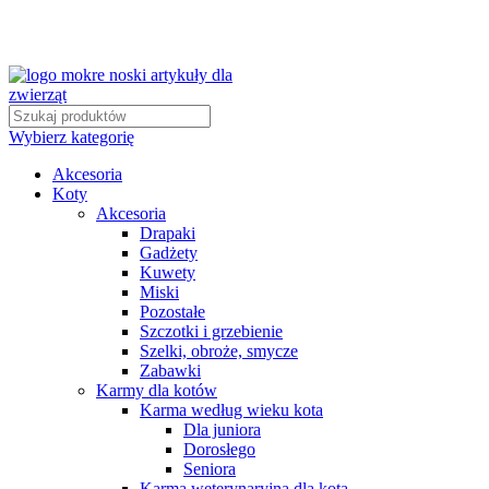
Wybierz kategorię
Akcesoria
Koty
Akcesoria
Drapaki
Gadżety
Kuwety
Miski
Pozostałe
Szczotki i grzebienie
Szelki, obroże, smycze
Zabawki
Karmy dla kotów
Karma według wieku kota
Dla juniora
Dorosłego
Seniora
Karma weterynaryjna dla kota