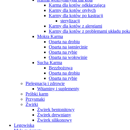
Karma dla kotów odkłaczająca
Karmy dla kotów otyłych
Karmy dla kotów po kastracji
sterylizacji
Karmy dla kotów z alergiami
Karmy dla kotów z problemami układu po
Mokra Karma
Oparta na drobiu
Oparta na jagnięcinie
Oparta na rybie
Oparta na wołowinie
Sucha Karma
Bezzbożowa
Oparta na drobiu
Oparta na rybie
Pielęgnacja i zdrowie
Witaminy i suplementy
Próbki karm
Przysmaki
Żwirki
Żwirek bentonitowy
Żwirek drewniany
Żwirek silikonowy
Legowiska