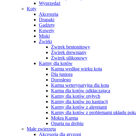
Wyprzedaż
Koty
Akcesoria
Drapaki
Gadżety
Kuwety
Miski
Żwirki
Żwirek bentonitowy
Żwirek drewniany
Żwirek silikonowy
Karmy dla kotów
Karma według wieku kota
Dla juniora
Dorosłego
Karma weterynaryjna dla kota
Karma dla kotów odkłaczająca
Karmy dla kotów otyłych
Karmy dla kotów po kastracji
Karmy dla kotów z alergiami
Karmy dla kotów z problemami układu po
Mokra Karma
Oparta na drobiu
Małe zwierzęta
Akcesoria dla gryzoni