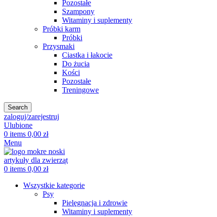
Pozostałe
Szampony
Witaminy i suplementy
Próbki karm
Próbki
Przysmaki
Ciastka i łakocie
Do żucia
Kości
Pozostałe
Treningowe
Search
zaloguj/zarejestruj
Ulubione
0
items
0,00
zł
Menu
0
items
0,00
zł
Wszystkie kategorie
Psy
Pielęgnacja i zdrowie
Witaminy i suplementy