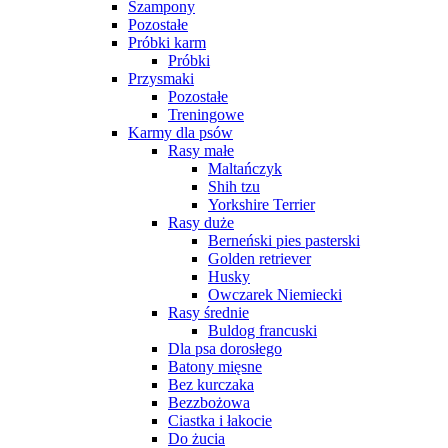
Szampony
Pozostałe
Próbki karm
Próbki
Przysmaki
Pozostałe
Treningowe
Karmy dla psów
Rasy małe
Maltańczyk
Shih tzu
Yorkshire Terrier
Rasy duże
Berneński pies pasterski
Golden retriever
Husky
Owczarek Niemiecki
Rasy średnie
Buldog francuski
Dla psa dorosłego
Batony mięsne
Bez kurczaka
Bezzbożowa
Ciastka i łakocie
Do żucia