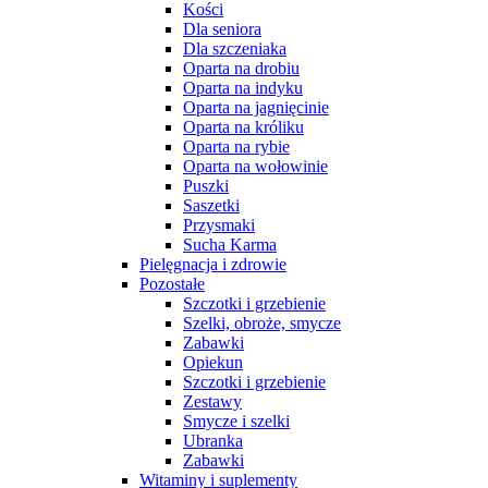
Kości
Dla seniora
Dla szczeniaka
Oparta na drobiu
Oparta na indyku
Oparta na jagnięcinie
Oparta na króliku
Oparta na rybie
Oparta na wołowinie
Puszki
Saszetki
Przysmaki
Sucha Karma
Pielęgnacja i zdrowie
Pozostałe
Szczotki i grzebienie
Szelki, obroże, smycze
Zabawki
Opiekun
Szczotki i grzebienie
Zestawy
Smycze i szelki
Ubranka
Zabawki
Witaminy i suplementy