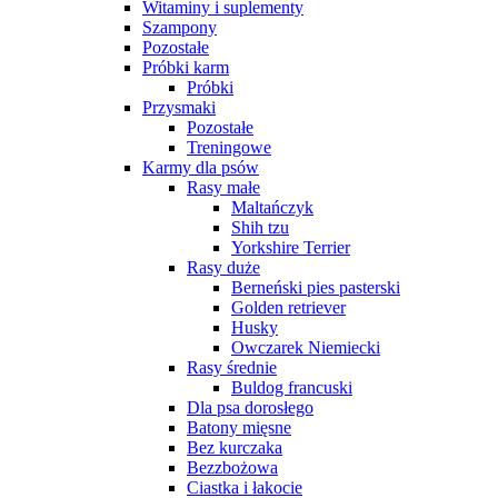
Witaminy i suplementy
Szampony
Pozostałe
Próbki karm
Próbki
Przysmaki
Pozostałe
Treningowe
Karmy dla psów
Rasy małe
Maltańczyk
Shih tzu
Yorkshire Terrier
Rasy duże
Berneński pies pasterski
Golden retriever
Husky
Owczarek Niemiecki
Rasy średnie
Buldog francuski
Dla psa dorosłego
Batony mięsne
Bez kurczaka
Bezzbożowa
Ciastka i łakocie