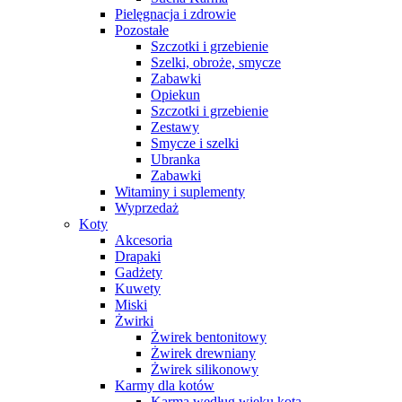
Pielęgnacja i zdrowie
Pozostałe
Szczotki i grzebienie
Szelki, obroże, smycze
Zabawki
Opiekun
Szczotki i grzebienie
Zestawy
Smycze i szelki
Ubranka
Zabawki
Witaminy i suplementy
Wyprzedaż
Koty
Akcesoria
Drapaki
Gadżety
Kuwety
Miski
Żwirki
Żwirek bentonitowy
Żwirek drewniany
Żwirek silikonowy
Karmy dla kotów
Karma według wieku kota