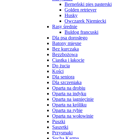
Berneński pies pasterski
Golden retriever
Husky
Owczarek Niemiecki
Rasy średnie
Buldog francuski
Dla psa dorosłego
Batony mięsne
Bez kurczaka
Bezzbożowa
Ciastka i łakocie
Do żucia
Kości
Dla seniora
Dla szczeniaka
Oparta na drobiu
Oparta na indyku
Oparta na jagnięcinie
Oparta na króliku
Oparta na rybie
Oparta na wołowinie
Puszki
Saszetki
Przysmaki
Sucha Karma