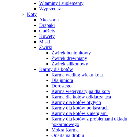
Witaminy i suplementy
Wyprzedaż
Koty
Akcesoria
Drapaki
Gadżety
Kuwety
Miski
Żwirki
Żwirek bentonitowy
Żwirek drewniany
Żwirek silikonowy
Karmy dla kotów
Karma według wieku kota
Dla juniora
Dorosłego
Karma weterynaryjna dla kota
Karma dla kotów odkłaczająca
Karmy dla kotów otyłych
Karmy dla kotów po kastracji
Karmy dla kotów z alergiami
Karmy dla kotów z problemami układu
pokarmowego
Mokra Karma
Oparta na drobiu