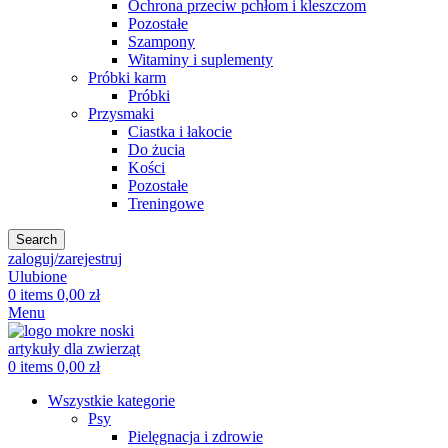
Ochrona przeciw pchłom i kleszczom
Pozostałe
Szampony
Witaminy i suplementy
Próbki karm
Próbki
Przysmaki
Ciastka i łakocie
Do żucia
Kości
Pozostałe
Treningowe
Search
zaloguj/zarejestruj
Ulubione
0
items
0,00
zł
Menu
0
items
0,00
zł
Wszystkie kategorie
Psy
Pielęgnacja i zdrowie