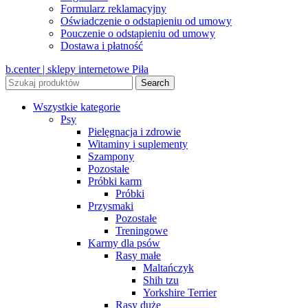
Formularz reklamacyjny
Oświadczenie o odstapieniu od umowy
Pouczenie o odstąpieniu od umowy
Dostawa i płatność
b.center | sklepy internetowe Piła
Search
Wszystkie kategorie
Psy
Pielęgnacja i zdrowie
Witaminy i suplementy
Szampony
Pozostałe
Próbki karm
Próbki
Przysmaki
Pozostałe
Treningowe
Karmy dla psów
Rasy małe
Maltańczyk
Shih tzu
Yorkshire Terrier
Rasy duże