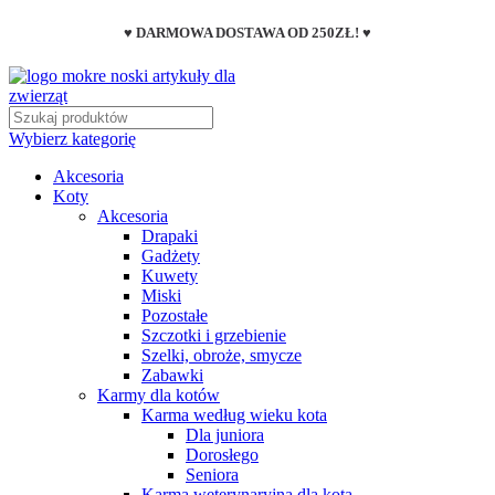
♥ DARMOWA DOSTAWA OD 250ZŁ! ♥
Wybierz kategorię
Akcesoria
Koty
Akcesoria
Drapaki
Gadżety
Kuwety
Miski
Pozostałe
Szczotki i grzebienie
Szelki, obroże, smycze
Zabawki
Karmy dla kotów
Karma według wieku kota
Dla juniora
Dorosłego
Seniora
Karma weterynaryjna dla kota