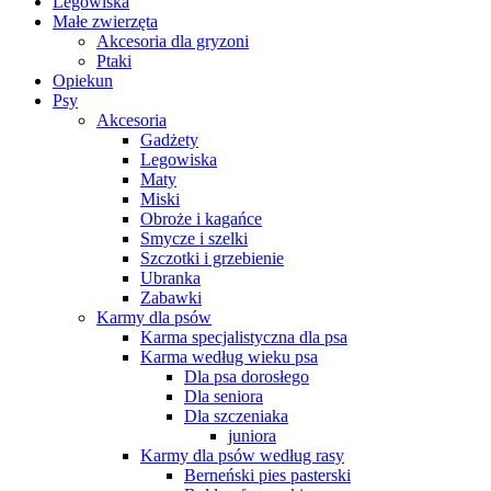
Legowiska
Małe zwierzęta
Akcesoria dla gryzoni
Ptaki
Opiekun
Psy
Akcesoria
Gadżety
Legowiska
Maty
Miski
Obroże i kagańce
Smycze i szelki
Szczotki i grzebienie
Ubranka
Zabawki
Karmy dla psów
Karma specjalistyczna dla psa
Karma według wieku psa
Dla psa dorosłego
Dla seniora
Dla szczeniaka
juniora
Karmy dla psów według rasy
Berneński pies pasterski