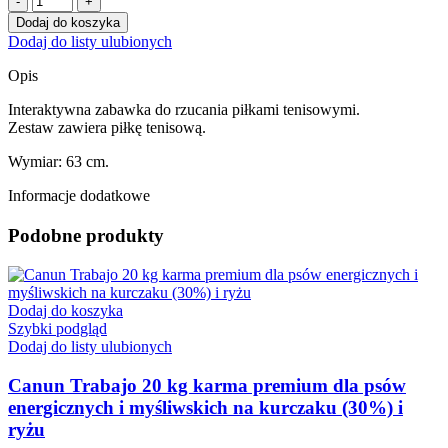
ARQUIVET
Dodaj do koszyka
Zabawka
Dodaj do listy ulubionych
rzutka
z
Opis
piłką
dla
Interaktywna zabawka do rzucania piłkami tenisowymi.
psa
Zestaw zawiera piłkę tenisową.
63
cm
Wymiar: 63 cm.
Informacje dodatkowe
Podobne produkty
Dodaj do koszyka
Szybki podgląd
Dodaj do listy ulubionych
Canun Trabajo 20 kg karma premium dla psów
energicznych i myśliwskich na kurczaku (30%) i
ryżu