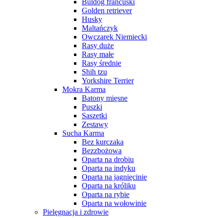
Buldog francuski
Golden retriever
Husky
Maltańczyk
Owczarek Niemiecki
Rasy duże
Rasy małe
Rasy średnie
Shih tzu
Yorkshire Terrier
Mokra Karma
Batony mięsne
Puszki
Saszetki
Zestawy
Sucha Karma
Bez kurczaka
Bezzbożowa
Oparta na drobiu
Oparta na indyku
Oparta na jagnięcinie
Oparta na króliku
Oparta na rybie
Oparta na wołowinie
Pielęgnacja i zdrowie