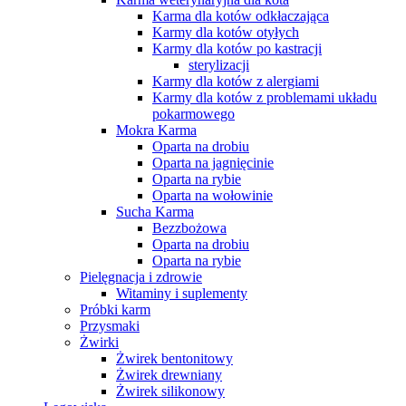
Karma dla kotów odkłaczająca
Karmy dla kotów otyłych
Karmy dla kotów po kastracji
sterylizacji
Karmy dla kotów z alergiami
Karmy dla kotów z problemami układu
pokarmowego
Mokra Karma
Oparta na drobiu
Oparta na jagnięcinie
Oparta na rybie
Oparta na wołowinie
Sucha Karma
Bezzbożowa
Oparta na drobiu
Oparta na rybie
Pielęgnacja i zdrowie
Witaminy i suplementy
Próbki karm
Przysmaki
Żwirki
Żwirek bentonitowy
Żwirek drewniany
Żwirek silikonowy