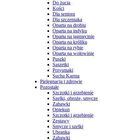
Do żucia
Kości
Dla seniora
Dla szczeniaka
Oparta na drobiu
Oparta na indyku
Oparta na jagnięcinie
Oparta na króliku
Oparta na rybie
Oparta na wołowinie
Puszki
Saszetki
Przysmaki
Sucha Karma
Pielęgnacja i zdrowie
Pozostałe
Szczotki i grzebienie
Szelki, obroże, smycze
Zabawki
Opiekun
Szczotki i grzebienie
Zestawy
Smycze i szelki
Ubranka
Zabawki