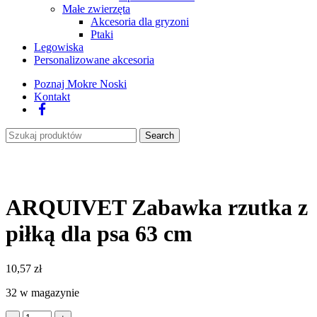
Małe zwierzęta
Akcesoria dla gryzoni
Ptaki
Legowiska
Personalizowane akcesoria
Poznaj Mokre Noski
Kontakt
Facebook
Search
ARQUIVET Zabawka rzutka z
piłką dla psa 63 cm
10,57
zł
32 w magazynie
ilość