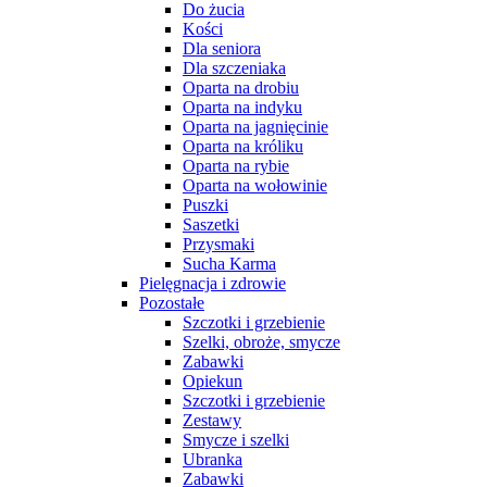
Do żucia
Kości
Dla seniora
Dla szczeniaka
Oparta na drobiu
Oparta na indyku
Oparta na jagnięcinie
Oparta na króliku
Oparta na rybie
Oparta na wołowinie
Puszki
Saszetki
Przysmaki
Sucha Karma
Pielęgnacja i zdrowie
Pozostałe
Szczotki i grzebienie
Szelki, obroże, smycze
Zabawki
Opiekun
Szczotki i grzebienie
Zestawy
Smycze i szelki
Ubranka
Zabawki