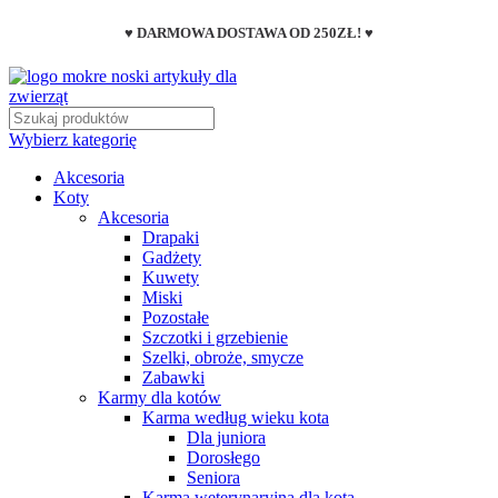
♥ DARMOWA DOSTAWA OD 250ZŁ! ♥
Wybierz kategorię
Akcesoria
Koty
Akcesoria
Drapaki
Gadżety
Kuwety
Miski
Pozostałe
Szczotki i grzebienie
Szelki, obroże, smycze
Zabawki
Karmy dla kotów
Karma według wieku kota
Dla juniora
Dorosłego
Seniora
Karma weterynaryjna dla kota