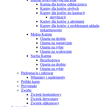
Karma dla kotów odkłaczająca
Karmy dla kotów otyłych
Karmy dla kotów po kastracji
sterylizacji
Karmy dla kotów z alergiami
Karmy dla kotów z problemami układu
pokarmowego
Mokra Karma
Oparta na drobiu
Oparta na jagnięcinie
Oparta na rybie
Oparta na wołowinie
Sucha Karma
Bezzbożowa
Oparta na drobiu
Oparta na rybie
Pielęgnacja i zdrowie
Witaminy i suplementy
Próbki karm
Przysmaki
Żwirki
Żwirek bentonitowy
Żwirek drewniany
Żwirek silikonowy