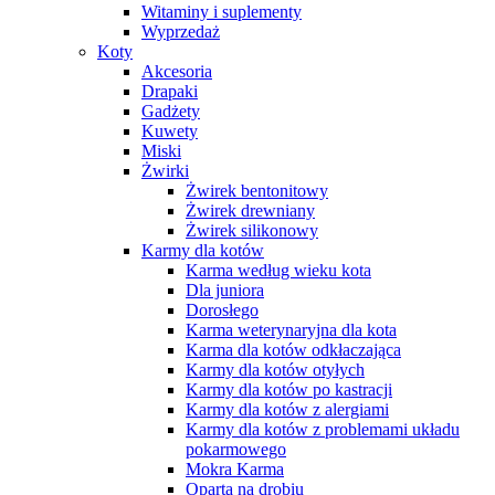
Witaminy i suplementy
Wyprzedaż
Koty
Akcesoria
Drapaki
Gadżety
Kuwety
Miski
Żwirki
Żwirek bentonitowy
Żwirek drewniany
Żwirek silikonowy
Karmy dla kotów
Karma według wieku kota
Dla juniora
Dorosłego
Karma weterynaryjna dla kota
Karma dla kotów odkłaczająca
Karmy dla kotów otyłych
Karmy dla kotów po kastracji
Karmy dla kotów z alergiami
Karmy dla kotów z problemami układu
pokarmowego
Mokra Karma
Oparta na drobiu