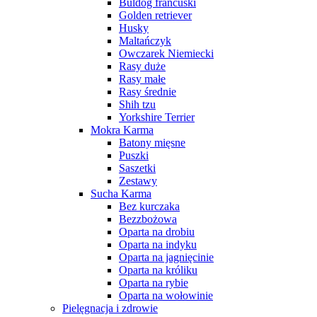
Buldog francuski
Golden retriever
Husky
Maltańczyk
Owczarek Niemiecki
Rasy duże
Rasy małe
Rasy średnie
Shih tzu
Yorkshire Terrier
Mokra Karma
Batony mięsne
Puszki
Saszetki
Zestawy
Sucha Karma
Bez kurczaka
Bezzbożowa
Oparta na drobiu
Oparta na indyku
Oparta na jagnięcinie
Oparta na króliku
Oparta na rybie
Oparta na wołowinie
Pielęgnacja i zdrowie