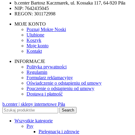
b.center Bartosz Kaczmarek, ul. Kossaka 117, 64-920 Piła
NIP: 7642435045
REGON: 301172998
MOJE KONTO
Poznaj Mokre Noski
Ulubione
Koszyk
Moje konto
Kontakt
INFORMACJE
Polityka prywatności
Regulamin
Formularz reklamacyjny
Oświadczenie o odstapieniu od umowy
Pouczenie o odstąpieniu od umowy
Dostawa i płatność
b.center | sklepy internetowe Piła
Search
Wszystkie kategorie
Psy
Pielęgnacja i zdrowie