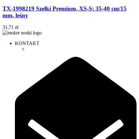
TX-1998219 Szelki Premium, XS-S: 35-40 cm/15
mm, leśny
31,71
zł
KONTAKT