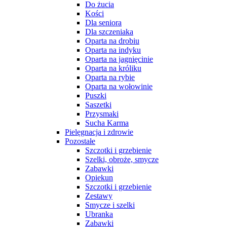
Do żucia
Kości
Dla seniora
Dla szczeniaka
Oparta na drobiu
Oparta na indyku
Oparta na jagnięcinie
Oparta na króliku
Oparta na rybie
Oparta na wołowinie
Puszki
Saszetki
Przysmaki
Sucha Karma
Pielęgnacja i zdrowie
Pozostałe
Szczotki i grzebienie
Szelki, obroże, smycze
Zabawki
Opiekun
Szczotki i grzebienie
Zestawy
Smycze i szelki
Ubranka
Zabawki