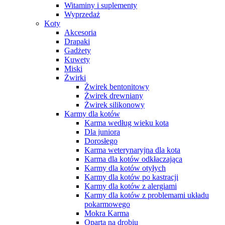
Witaminy i suplementy
Wyprzedaż
Koty
Akcesoria
Drapaki
Gadżety
Kuwety
Miski
Żwirki
Żwirek bentonitowy
Żwirek drewniany
Żwirek silikonowy
Karmy dla kotów
Karma według wieku kota
Dla juniora
Dorosłego
Karma weterynaryjna dla kota
Karma dla kotów odkłaczająca
Karmy dla kotów otyłych
Karmy dla kotów po kastracji
Karmy dla kotów z alergiami
Karmy dla kotów z problemami układu
pokarmowego
Mokra Karma
Oparta na drobiu