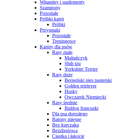
Witaminy i suplementy
Szampony
Pozostałe
Próbki karm
Próbki
Przysmaki
Pozostałe
Treningowe
Karmy dla psów
Rasy małe
Maltańczyk
Shih tzu
Yorkshire Terrier
Rasy duże
Berneński pies pasterski
Golden retriever
Husky
Owczarek Niemiecki
Rasy średnie
Buldog francuski
Dla psa dorosłego
Batony mięsne
Bez kurczaka
Bezzbożowa
Ciastka i łakocie