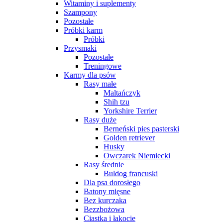
Witaminy i suplementy
Szampony
Pozostałe
Próbki karm
Próbki
Przysmaki
Pozostałe
Treningowe
Karmy dla psów
Rasy małe
Maltańczyk
Shih tzu
Yorkshire Terrier
Rasy duże
Berneński pies pasterski
Golden retriever
Husky
Owczarek Niemiecki
Rasy średnie
Buldog francuski
Dla psa dorosłego
Batony mięsne
Bez kurczaka
Bezzbożowa
Ciastka i łakocie