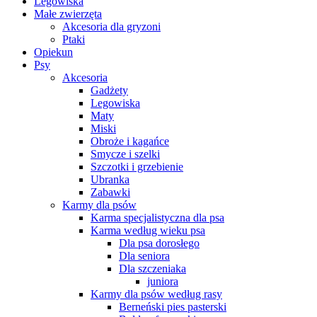
Legowiska
Małe zwierzęta
Akcesoria dla gryzoni
Ptaki
Opiekun
Psy
Akcesoria
Gadżety
Legowiska
Maty
Miski
Obroże i kagańce
Smycze i szelki
Szczotki i grzebienie
Ubranka
Zabawki
Karmy dla psów
Karma specjalistyczna dla psa
Karma według wieku psa
Dla psa dorosłego
Dla seniora
Dla szczeniaka
juniora
Karmy dla psów według rasy
Berneński pies pasterski