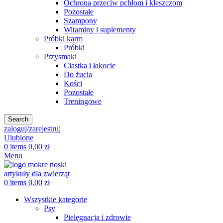
Ochrona przeciw pchłom i kleszczom
Pozostałe
Szampony
Witaminy i suplementy
Próbki karm
Próbki
Przysmaki
Ciastka i łakocie
Do żucia
Kości
Pozostałe
Treningowe
Search
zaloguj/zarejestruj
Ulubione
0
items
0,00
zł
Menu
0
items
0,00
zł
Wszystkie kategorie
Psy
Pielęgnacja i zdrowie