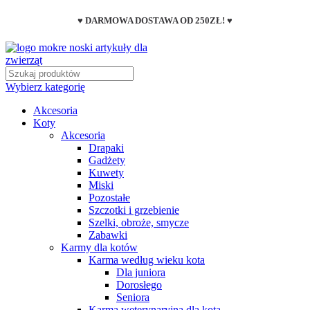
♥ DARMOWA DOSTAWA OD 250ZŁ! ♥
Wybierz kategorię
Akcesoria
Koty
Akcesoria
Drapaki
Gadżety
Kuwety
Miski
Pozostałe
Szczotki i grzebienie
Szelki, obroże, smycze
Zabawki
Karmy dla kotów
Karma według wieku kota
Dla juniora
Dorosłego
Seniora
Karma weterynaryjna dla kota