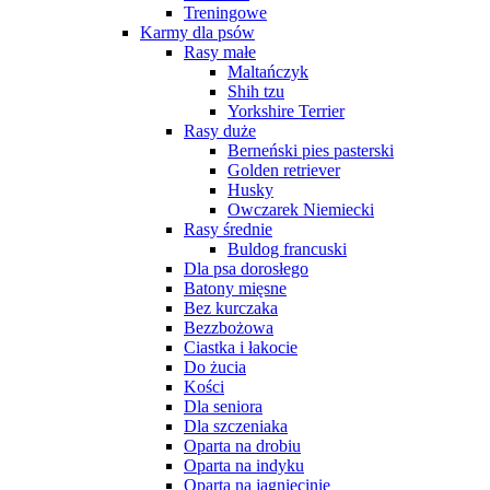
Treningowe
Karmy dla psów
Rasy małe
Maltańczyk
Shih tzu
Yorkshire Terrier
Rasy duże
Berneński pies pasterski
Golden retriever
Husky
Owczarek Niemiecki
Rasy średnie
Buldog francuski
Dla psa dorosłego
Batony mięsne
Bez kurczaka
Bezzbożowa
Ciastka i łakocie
Do żucia
Kości
Dla seniora
Dla szczeniaka
Oparta na drobiu
Oparta na indyku
Oparta na jagnięcinie