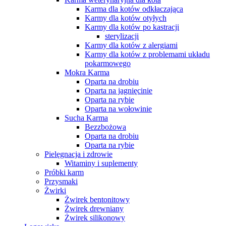
Karma dla kotów odkłaczająca
Karmy dla kotów otyłych
Karmy dla kotów po kastracji
sterylizacji
Karmy dla kotów z alergiami
Karmy dla kotów z problemami układu
pokarmowego
Mokra Karma
Oparta na drobiu
Oparta na jagnięcinie
Oparta na rybie
Oparta na wołowinie
Sucha Karma
Bezzbożowa
Oparta na drobiu
Oparta na rybie
Pielęgnacja i zdrowie
Witaminy i suplementy
Próbki karm
Przysmaki
Żwirki
Żwirek bentonitowy
Żwirek drewniany
Żwirek silikonowy