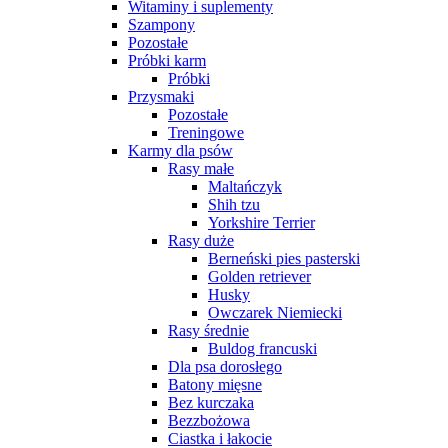
Witaminy i suplementy
Szampony
Pozostałe
Próbki karm
Próbki
Przysmaki
Pozostałe
Treningowe
Karmy dla psów
Rasy małe
Maltańczyk
Shih tzu
Yorkshire Terrier
Rasy duże
Berneński pies pasterski
Golden retriever
Husky
Owczarek Niemiecki
Rasy średnie
Buldog francuski
Dla psa dorosłego
Batony mięsne
Bez kurczaka
Bezzbożowa
Ciastka i łakocie