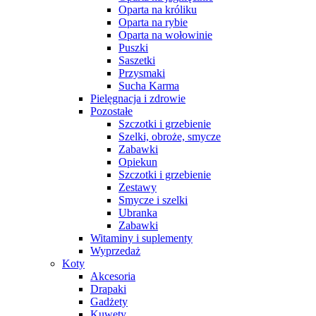
Oparta na króliku
Oparta na rybie
Oparta na wołowinie
Puszki
Saszetki
Przysmaki
Sucha Karma
Pielęgnacja i zdrowie
Pozostałe
Szczotki i grzebienie
Szelki, obroże, smycze
Zabawki
Opiekun
Szczotki i grzebienie
Zestawy
Smycze i szelki
Ubranka
Zabawki
Witaminy i suplementy
Wyprzedaż
Koty
Akcesoria
Drapaki
Gadżety
Kuwety