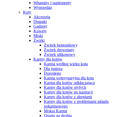
Witaminy i suplementy
Wyprzedaż
Koty
Akcesoria
Drapaki
Gadżety
Kuwety
Miski
Żwirki
Żwirek bentonitowy
Żwirek drewniany
Żwirek silikonowy
Karmy dla kotów
Karma według wieku kota
Dla juniora
Dorosłego
Karma weterynaryjna dla kota
Karma dla kotów odkłaczająca
Karmy dla kotów otyłych
Karmy dla kotów po kastracji
Karmy dla kotów z alergiami
Karmy dla kotów z problemami układu
pokarmowego
Mokra Karma
Oparta na drobiu