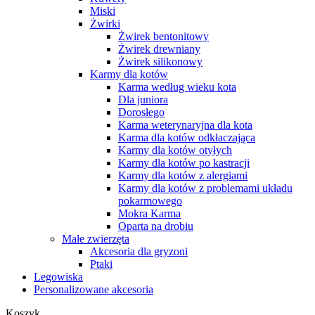
Miski
Żwirki
Żwirek bentonitowy
Żwirek drewniany
Żwirek silikonowy
Karmy dla kotów
Karma według wieku kota
Dla juniora
Dorosłego
Karma weterynaryjna dla kota
Karma dla kotów odkłaczająca
Karmy dla kotów otyłych
Karmy dla kotów po kastracji
Karmy dla kotów z alergiami
Karmy dla kotów z problemami układu
pokarmowego
Mokra Karma
Oparta na drobiu
Małe zwierzęta
Akcesoria dla gryzoni
Ptaki
Legowiska
Personalizowane akcesoria
Koszyk