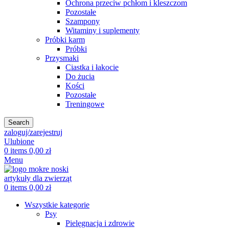
Ochrona przeciw pchłom i kleszczom
Pozostałe
Szampony
Witaminy i suplementy
Próbki karm
Próbki
Przysmaki
Ciastka i łakocie
Do żucia
Kości
Pozostałe
Treningowe
Search
zaloguj/zarejestruj
Ulubione
0
items
0,00
zł
Menu
0
items
0,00
zł
Wszystkie kategorie
Psy
Pielęgnacja i zdrowie