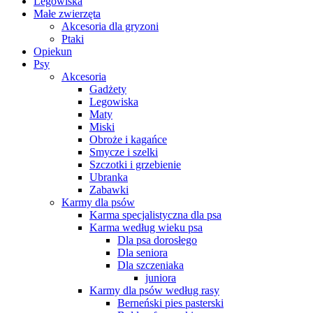
Legowiska
Małe zwierzęta
Akcesoria dla gryzoni
Ptaki
Opiekun
Psy
Akcesoria
Gadżety
Legowiska
Maty
Miski
Obroże i kagańce
Smycze i szelki
Szczotki i grzebienie
Ubranka
Zabawki
Karmy dla psów
Karma specjalistyczna dla psa
Karma według wieku psa
Dla psa dorosłego
Dla seniora
Dla szczeniaka
juniora
Karmy dla psów według rasy
Berneński pies pasterski