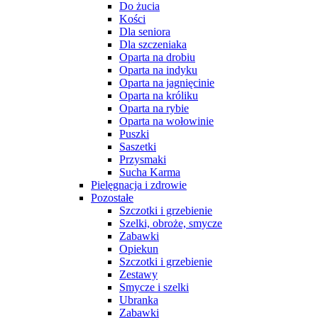
Do żucia
Kości
Dla seniora
Dla szczeniaka
Oparta na drobiu
Oparta na indyku
Oparta na jagnięcinie
Oparta na króliku
Oparta na rybie
Oparta na wołowinie
Puszki
Saszetki
Przysmaki
Sucha Karma
Pielęgnacja i zdrowie
Pozostałe
Szczotki i grzebienie
Szelki, obroże, smycze
Zabawki
Opiekun
Szczotki i grzebienie
Zestawy
Smycze i szelki
Ubranka
Zabawki