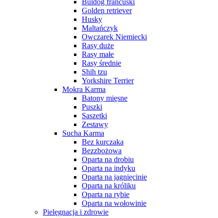
Buldog francuski
Golden retriever
Husky
Maltańczyk
Owczarek Niemiecki
Rasy duże
Rasy małe
Rasy średnie
Shih tzu
Yorkshire Terrier
Mokra Karma
Batony mięsne
Puszki
Saszetki
Zestawy
Sucha Karma
Bez kurczaka
Bezzbożowa
Oparta na drobiu
Oparta na indyku
Oparta na jagnięcinie
Oparta na króliku
Oparta na rybie
Oparta na wołowinie
Pielęgnacja i zdrowie