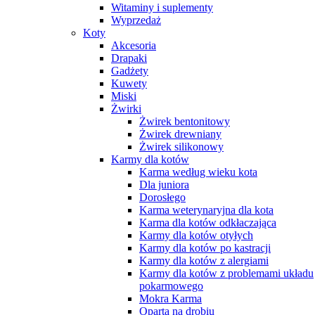
Witaminy i suplementy
Wyprzedaż
Koty
Akcesoria
Drapaki
Gadżety
Kuwety
Miski
Żwirki
Żwirek bentonitowy
Żwirek drewniany
Żwirek silikonowy
Karmy dla kotów
Karma według wieku kota
Dla juniora
Dorosłego
Karma weterynaryjna dla kota
Karma dla kotów odkłaczająca
Karmy dla kotów otyłych
Karmy dla kotów po kastracji
Karmy dla kotów z alergiami
Karmy dla kotów z problemami układu
pokarmowego
Mokra Karma
Oparta na drobiu