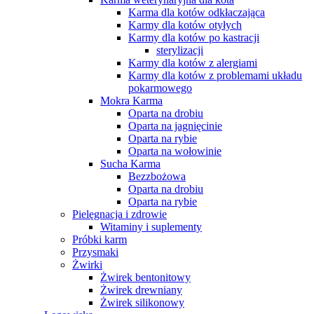
Karma dla kotów odkłaczająca
Karmy dla kotów otyłych
Karmy dla kotów po kastracji
sterylizacji
Karmy dla kotów z alergiami
Karmy dla kotów z problemami układu
pokarmowego
Mokra Karma
Oparta na drobiu
Oparta na jagnięcinie
Oparta na rybie
Oparta na wołowinie
Sucha Karma
Bezzbożowa
Oparta na drobiu
Oparta na rybie
Pielęgnacja i zdrowie
Witaminy i suplementy
Próbki karm
Przysmaki
Żwirki
Żwirek bentonitowy
Żwirek drewniany
Żwirek silikonowy