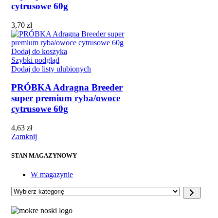
cytrusowe 60g
3,70
zł
Dodaj do koszyka
Szybki podgląd
Dodaj do listy ulubionych
PRÓBKA Adragna Breeder
super premium ryba/owoce
cytrusowe 60g
4,63
zł
Zamknij
STAN MAGAZYNOWY
W magazynie
Wybierz
kategorię