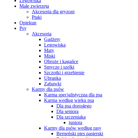
Legowiska
Małe zwierzęta
Akcesoria dla gryzoni
Ptaki
Opiekun
Psy
Akcesoria
Gadżety
Legowiska
Maty
Miski
Obroże i kagańce
Smycze i szelki
Szczotki i grzebienie
Ubranka
Zabawki
Karmy dla psów
Karma specjalistyczna dla psa
Karma według wieku psa
Dla psa dorosłego
Dla seniora
Dla szczeniaka
juniora
Karmy dla psów według rasy
Berneński pies pasterski