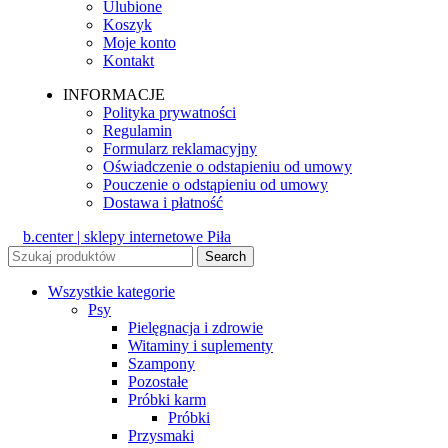
Ulubione
Koszyk
Moje konto
Kontakt
INFORMACJE
Polityka prywatności
Regulamin
Formularz reklamacyjny
Oświadczenie o odstapieniu od umowy
Pouczenie o odstąpieniu od umowy
Dostawa i płatność
b.center | sklepy internetowe Piła
Search
Wszystkie kategorie
Psy
Pielęgnacja i zdrowie
Witaminy i suplementy
Szampony
Pozostałe
Próbki karm
Próbki
Przysmaki