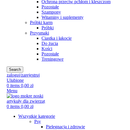
Ochrona przeciw pchłom i kleszczom
Pozostałe
Szampony
Witaminy i suplementy
Próbki karm
Próbki
Przysmaki
Ciastka i łakocie
Do żucia
Kości
Pozostałe
Treningowe
Search
zaloguj/zarejestruj
Ulubione
0
items
0,00
zł
Menu
0
items
0,00
zł
Wszystkie kategorie
Psy
Pielęgnacja i zdrowie