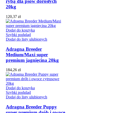
rybą dla psów dorosłych
20kg
120,37
zł
Dodaj do koszyka
Szybki podgląd
Dodaj do listy ulubionych
Adragna Breeder
Medium/Maxi super
premium jagnięcina 20kg
184,26
zł
Dodaj do koszyka
Szybki podgląd
Dodaj do listy ulubionych
Adragna Breeder Puppy
super premium drób i owoce