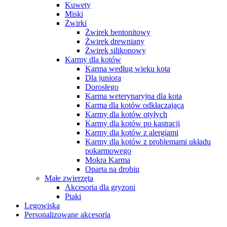
Kuwety
Miski
Żwirki
Żwirek bentonitowy
Żwirek drewniany
Żwirek silikonowy
Karmy dla kotów
Karma według wieku kota
Dla juniora
Dorosłego
Karma weterynaryjna dla kota
Karma dla kotów odkłaczająca
Karmy dla kotów otyłych
Karmy dla kotów po kastracji
Karmy dla kotów z alergiami
Karmy dla kotów z problemami układu
pokarmowego
Mokra Karma
Oparta na drobiu
Małe zwierzęta
Akcesoria dla gryzoni
Ptaki
Legowiska
Personalizowane akcesoria