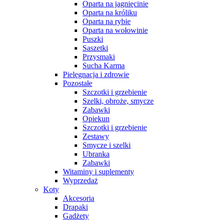
Oparta na jagnięcinie
Oparta na króliku
Oparta na rybie
Oparta na wołowinie
Puszki
Saszetki
Przysmaki
Sucha Karma
Pielęgnacja i zdrowie
Pozostałe
Szczotki i grzebienie
Szelki, obroże, smycze
Zabawki
Opiekun
Szczotki i grzebienie
Zestawy
Smycze i szelki
Ubranka
Zabawki
Witaminy i suplementy
Wyprzedaż
Koty
Akcesoria
Drapaki
Gadżety