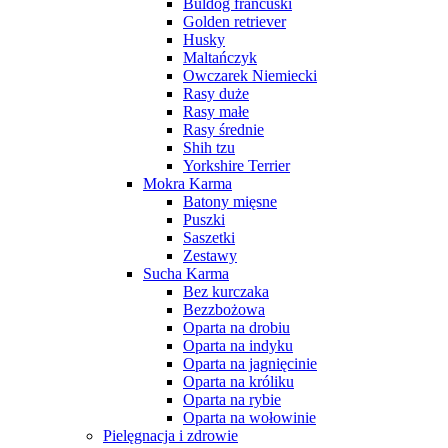
Buldog francuski
Golden retriever
Husky
Maltańczyk
Owczarek Niemiecki
Rasy duże
Rasy małe
Rasy średnie
Shih tzu
Yorkshire Terrier
Mokra Karma
Batony mięsne
Puszki
Saszetki
Zestawy
Sucha Karma
Bez kurczaka
Bezzbożowa
Oparta na drobiu
Oparta na indyku
Oparta na jagnięcinie
Oparta na króliku
Oparta na rybie
Oparta na wołowinie
Pielęgnacja i zdrowie