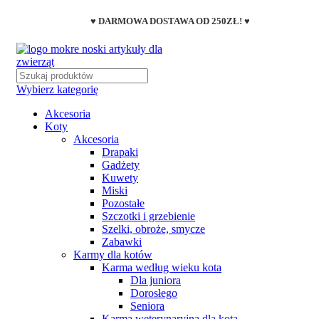
♥ DARMOWA DOSTAWA OD 250ZŁ! ♥
Wybierz kategorię
Akcesoria
Koty
Akcesoria
Drapaki
Gadżety
Kuwety
Miski
Pozostałe
Szczotki i grzebienie
Szelki, obroże, smycze
Zabawki
Karmy dla kotów
Karma według wieku kota
Dla juniora
Dorosłego
Seniora
Karma weterynaryjna dla kota