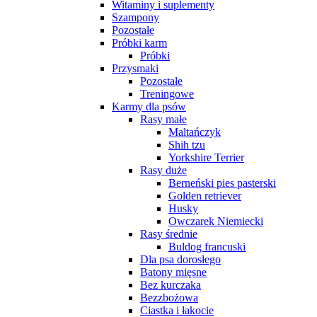
Witaminy i suplementy
Szampony
Pozostałe
Próbki karm
Próbki
Przysmaki
Pozostałe
Treningowe
Karmy dla psów
Rasy małe
Maltańczyk
Shih tzu
Yorkshire Terrier
Rasy duże
Berneński pies pasterski
Golden retriever
Husky
Owczarek Niemiecki
Rasy średnie
Buldog francuski
Dla psa dorosłego
Batony mięsne
Bez kurczaka
Bezzbożowa
Ciastka i łakocie