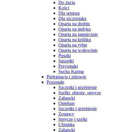
Do żucia
Kości
Dla seniora
Dla szczeniaka
Oparta na drobiu
Oparta na indyku
Oparta na jagnięcinie
Oparta na króliku
Oparta na rybie
Oparta na wołowinie
Puszki
Saszetki
Przysmaki
Sucha Karma
Pielęgnacja i zdrowie
Pozostałe
Szczotki i grzebienie
Szelki, obroże, smycze
Zabawki
Opiekun
Szczotki i grzebienie
Zestawy
Smycze i szelki
Ubranka
Zabawki