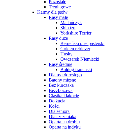
Pozostałe
Treningowe
Karmy dla psów
Rasy małe
Maltańczyk
Shih tzu
Yorkshire Terrier
Rasy duże
Berneński pies pasterski
Golden retriever
Husky
Owczarek Niemiecki
Rasy średnie
Buldog francuski
Dla psa dorosłego
Batony mięsne
Bez kurczaka
Bezzbożowa
Ciastka i łakocie
Do żucia
Kości
Dla seniora
Dla szczeniaka
Oparta na drobiu
Oparta na indyku