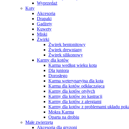
Wyprzedaż
Koty
Akcesoria
Drapaki
Gadżety
Kuwety
Miski
Żwirki
Żwirek bentonitowy
Żwirek drewniany
Żwirek silikonowy
Karmy dla kotów
Karma według wieku kota
Dla juniora
Dorosłego
Karma weterynaryjna dla kota
Karma dla kotów odkłaczająca
Karmy dla kotów otyłych
Karmy dla kotów po kastracji
Karmy dla kotów z alergiami
Karmy dla kotów z problemami układu po
Mokra Karma
Oparta na drobiu
Małe zwierzęta
Akcesoria dla gryzoni