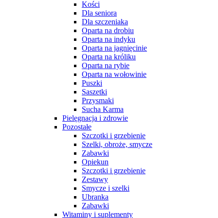
Kości
Dla seniora
Dla szczeniaka
Oparta na drobiu
Oparta na indyku
Oparta na jagnięcinie
Oparta na króliku
Oparta na rybie
Oparta na wołowinie
Puszki
Saszetki
Przysmaki
Sucha Karma
Pielęgnacja i zdrowie
Pozostałe
Szczotki i grzebienie
Szelki, obroże, smycze
Zabawki
Opiekun
Szczotki i grzebienie
Zestawy
Smycze i szelki
Ubranka
Zabawki
Witaminy i suplementy