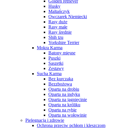
Golden retriever
Husky
Maltańczyk
Owczarek Niemiecki
Rasy duże
Rasy małe
Rasy średnie
Shih tzu
Yorkshire Terrier
Mokra Karma
Batony mięsne
Puszki
Saszetki
Zestawy
Sucha Karma
Bez kurczaka
Bezzbożowa
Oparta na drobiu
Oparta na indyku
Oparta na jagnięcinie
Oparta na króliku
Oparta na rybie
Oparta na wołowinie
Pielęgnacja i zdrowie
Ochrona przeciw pchłom i kleszczom