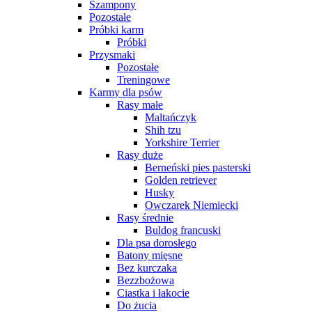
Szampony
Pozostałe
Próbki karm
Próbki
Przysmaki
Pozostałe
Treningowe
Karmy dla psów
Rasy małe
Maltańczyk
Shih tzu
Yorkshire Terrier
Rasy duże
Berneński pies pasterski
Golden retriever
Husky
Owczarek Niemiecki
Rasy średnie
Buldog francuski
Dla psa dorosłego
Batony mięsne
Bez kurczaka
Bezzbożowa
Ciastka i łakocie
Do żucia