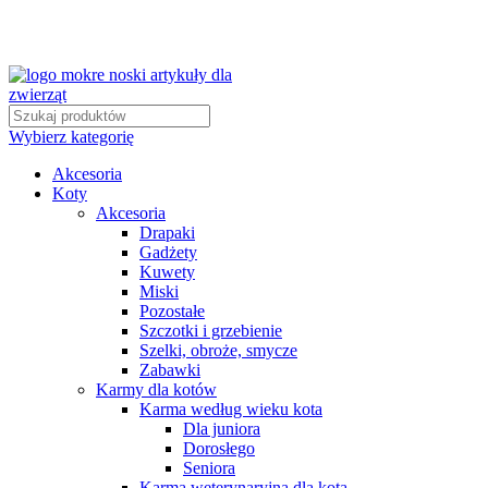
Wybierz kategorię
Akcesoria
Koty
Akcesoria
Drapaki
Gadżety
Kuwety
Miski
Pozostałe
Szczotki i grzebienie
Szelki, obroże, smycze
Zabawki
Karmy dla kotów
Karma według wieku kota
Dla juniora
Dorosłego
Seniora
Karma weterynaryjna dla kota