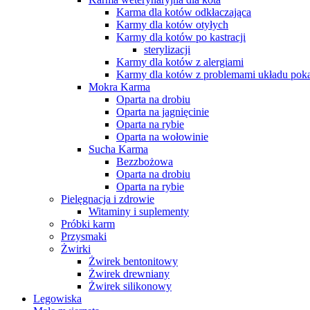
Karma dla kotów odkłaczająca
Karmy dla kotów otyłych
Karmy dla kotów po kastracji
sterylizacji
Karmy dla kotów z alergiami
Karmy dla kotów z problemami układu po
Mokra Karma
Oparta na drobiu
Oparta na jagnięcinie
Oparta na rybie
Oparta na wołowinie
Sucha Karma
Bezzbożowa
Oparta na drobiu
Oparta na rybie
Pielęgnacja i zdrowie
Witaminy i suplementy
Próbki karm
Przysmaki
Żwirki
Żwirek bentonitowy
Żwirek drewniany
Żwirek silikonowy
Legowiska