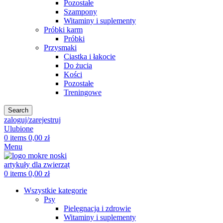
Pozostałe
Szampony
Witaminy i suplementy
Próbki karm
Próbki
Przysmaki
Ciastka i łakocie
Do żucia
Kości
Pozostałe
Treningowe
Search
zaloguj/zarejestruj
Ulubione
0
items
0,00
zł
Menu
0
items
0,00
zł
Wszystkie kategorie
Psy
Pielęgnacja i zdrowie
Witaminy i suplementy