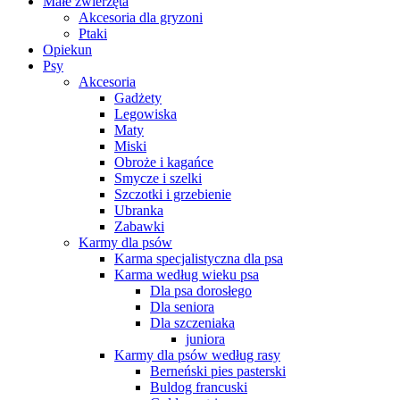
Małe zwierzęta
Akcesoria dla gryzoni
Ptaki
Opiekun
Psy
Akcesoria
Gadżety
Legowiska
Maty
Miski
Obroże i kagańce
Smycze i szelki
Szczotki i grzebienie
Ubranka
Zabawki
Karmy dla psów
Karma specjalistyczna dla psa
Karma według wieku psa
Dla psa dorosłego
Dla seniora
Dla szczeniaka
juniora
Karmy dla psów według rasy
Berneński pies pasterski
Buldog francuski