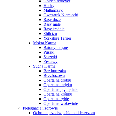
Golden retriever
Husky
Maltańczyk
Owczarek Niemiecki
Rasy duże
Rasy małe
Rasy średnie
Shih tzu
Yorkshire Terrier
Mokra Karma
Batony mięsne
Puszki
Saszetki
Zestawy
Sucha Karma
Bez kurczaka
Bezzbożowa
Oparta na drobiu
Oparta na indyku
Oparta na jagnięcinie
Oparta na króliku
Oparta na rybie
Oparta na wołowinie
Pielęgnacja i zdrowie
Ochrona przeciw pchłom i kleszczom