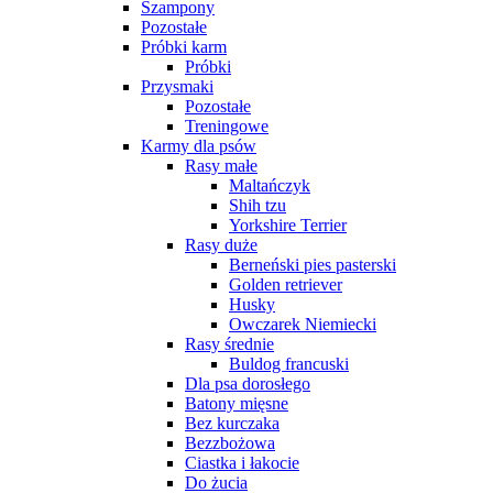
Szampony
Pozostałe
Próbki karm
Próbki
Przysmaki
Pozostałe
Treningowe
Karmy dla psów
Rasy małe
Maltańczyk
Shih tzu
Yorkshire Terrier
Rasy duże
Berneński pies pasterski
Golden retriever
Husky
Owczarek Niemiecki
Rasy średnie
Buldog francuski
Dla psa dorosłego
Batony mięsne
Bez kurczaka
Bezzbożowa
Ciastka i łakocie
Do żucia