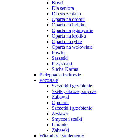
Kości
Dla seniora
Dla szczeniaka
Oparta na drobiu
Oparta na indyku
Oparta na jagnięcinie
Oparta na króliku
Oparta na rybie
Oparta na wołowinie
Puszki
Saszetki
Przysmaki
Sucha Karma
Pielęgnacja i zdrowie
Pozostałe
Szczotki i grzebienie
Szelki, obroże, smycze
Zabawki
Opiekun
Szczotki i grzebienie
Zestawy
Smycze i szelki
Ubranka
Zabawki
Witaminy i suplementy