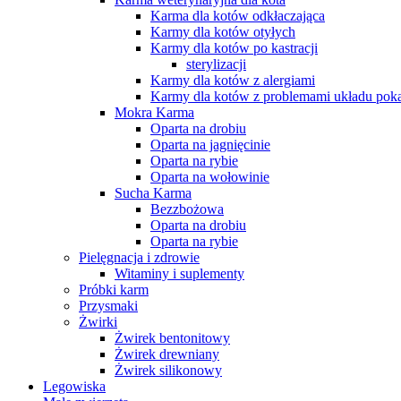
Karma dla kotów odkłaczająca
Karmy dla kotów otyłych
Karmy dla kotów po kastracji
sterylizacji
Karmy dla kotów z alergiami
Karmy dla kotów z problemami układu po
Mokra Karma
Oparta na drobiu
Oparta na jagnięcinie
Oparta na rybie
Oparta na wołowinie
Sucha Karma
Bezzbożowa
Oparta na drobiu
Oparta na rybie
Pielęgnacja i zdrowie
Witaminy i suplementy
Próbki karm
Przysmaki
Żwirki
Żwirek bentonitowy
Żwirek drewniany
Żwirek silikonowy
Legowiska