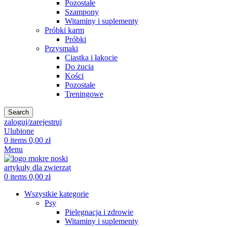
Pozostałe
Szampony
Witaminy i suplementy
Próbki karm
Próbki
Przysmaki
Ciastka i łakocie
Do żucia
Kości
Pozostałe
Treningowe
Search
zaloguj/zarejestruj
Ulubione
0
items
0,00
zł
Menu
0
items
0,00
zł
Wszystkie kategorie
Psy
Pielęgnacja i zdrowie
Witaminy i suplementy