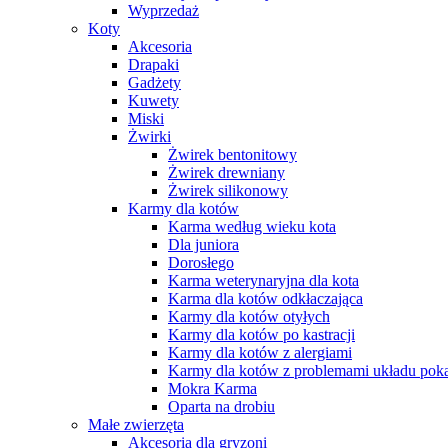
Wyprzedaż
Koty
Akcesoria
Drapaki
Gadżety
Kuwety
Miski
Żwirki
Żwirek bentonitowy
Żwirek drewniany
Żwirek silikonowy
Karmy dla kotów
Karma według wieku kota
Dla juniora
Dorosłego
Karma weterynaryjna dla kota
Karma dla kotów odkłaczająca
Karmy dla kotów otyłych
Karmy dla kotów po kastracji
Karmy dla kotów z alergiami
Karmy dla kotów z problemami układu po
Mokra Karma
Oparta na drobiu
Małe zwierzęta
Akcesoria dla gryzoni