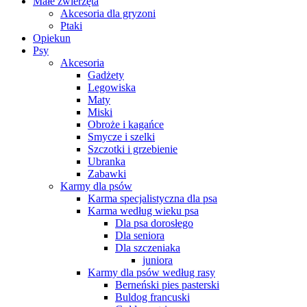
Małe zwierzęta
Akcesoria dla gryzoni
Ptaki
Opiekun
Psy
Akcesoria
Gadżety
Legowiska
Maty
Miski
Obroże i kagańce
Smycze i szelki
Szczotki i grzebienie
Ubranka
Zabawki
Karmy dla psów
Karma specjalistyczna dla psa
Karma według wieku psa
Dla psa dorosłego
Dla seniora
Dla szczeniaka
juniora
Karmy dla psów według rasy
Berneński pies pasterski
Buldog francuski