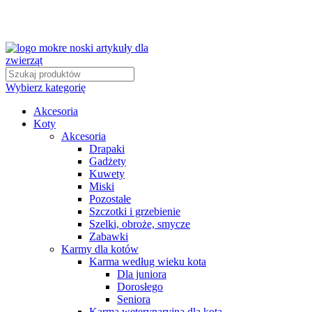
Wybierz kategorię
Akcesoria
Koty
Akcesoria
Drapaki
Gadżety
Kuwety
Miski
Pozostałe
Szczotki i grzebienie
Szelki, obroże, smycze
Zabawki
Karmy dla kotów
Karma według wieku kota
Dla juniora
Dorosłego
Seniora
Karma weterynaryjna dla kota