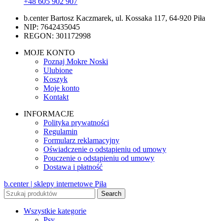
+48 605 902 907
b.center Bartosz Kaczmarek, ul. Kossaka 117, 64-920 Piła
NIP: 7642435045
REGON: 301172998
MOJE KONTO
Poznaj Mokre Noski
Ulubione
Koszyk
Moje konto
Kontakt
INFORMACJE
Polityka prywatności
Regulamin
Formularz reklamacyjny
Oświadczenie o odstapieniu od umowy
Pouczenie o odstąpieniu od umowy
Dostawa i płatność
b.center | sklepy internetowe Piła
Search
Wszystkie kategorie
Psy