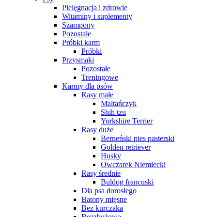
Pielęgnacja i zdrowie
Witaminy i suplementy
Szampony
Pozostałe
Próbki karm
Próbki
Przysmaki
Pozostałe
Treningowe
Karmy dla psów
Rasy małe
Maltańczyk
Shih tzu
Yorkshire Terrier
Rasy duże
Berneński pies pasterski
Golden retriever
Husky
Owczarek Niemiecki
Rasy średnie
Buldog francuski
Dla psa dorosłego
Batony mięsne
Bez kurczaka
Bezzbożowa