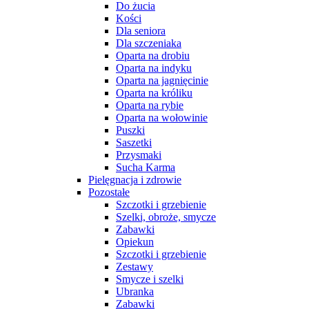
Do żucia
Kości
Dla seniora
Dla szczeniaka
Oparta na drobiu
Oparta na indyku
Oparta na jagnięcinie
Oparta na króliku
Oparta na rybie
Oparta na wołowinie
Puszki
Saszetki
Przysmaki
Sucha Karma
Pielęgnacja i zdrowie
Pozostałe
Szczotki i grzebienie
Szelki, obroże, smycze
Zabawki
Opiekun
Szczotki i grzebienie
Zestawy
Smycze i szelki
Ubranka
Zabawki