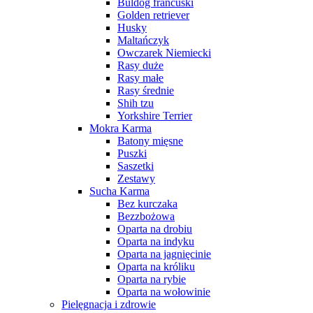
Buldog francuski
Golden retriever
Husky
Maltańczyk
Owczarek Niemiecki
Rasy duże
Rasy małe
Rasy średnie
Shih tzu
Yorkshire Terrier
Mokra Karma
Batony mięsne
Puszki
Saszetki
Zestawy
Sucha Karma
Bez kurczaka
Bezzbożowa
Oparta na drobiu
Oparta na indyku
Oparta na jagnięcinie
Oparta na króliku
Oparta na rybie
Oparta na wołowinie
Pielęgnacja i zdrowie