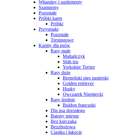
Witaminy i suplementy
Szampony
Pozostałe
Próbki karm
Próbki
Przysmaki
Pozostałe
Treningowe
Karmy dla psów
Rasy małe
Maltańczyk
Shih tzu
Yorkshire Terrier
Rasy duże
Berneński pies pasterski
Golden retriever
Husky
Owczarek Niemiecki
Rasy średnie
Buldog francuski
Dla psa dorosłego
Batony mięsne
Bez kurczaka
Bezzbożowa
Ciastka i łakocie