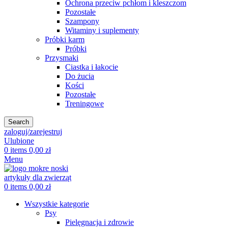
Ochrona przeciw pchłom i kleszczom
Pozostałe
Szampony
Witaminy i suplementy
Próbki karm
Próbki
Przysmaki
Ciastka i łakocie
Do żucia
Kości
Pozostałe
Treningowe
Search
zaloguj/zarejestruj
Ulubione
0
items
0,00
zł
Menu
0
items
0,00
zł
Wszystkie kategorie
Psy
Pielęgnacja i zdrowie