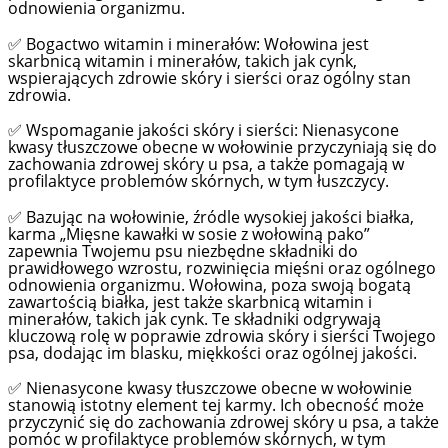
odnowienia organizmu.
Bogactwo witamin i minerałów: Wołowina jest
✅
skarbnicą witamin i minerałów, takich jak cynk,
wspierających zdrowie skóry i sierści oraz ogólny stan
zdrowia.
Wspomaganie jakości skóry i sierści: Nienasycone
✅
kwasy tłuszczowe obecne w wołowinie przyczyniają się do
zachowania zdrowej skóry u psa, a także pomagają w
profilaktyce problemów skórnych, w tym łuszczycy.
Bazując na wołowinie, źródle wysokiej jakości białka,
✅
karma „Mięsne kawałki w sosie z wołowiną pako”
zapewnia Twojemu psu niezbędne składniki do
prawidłowego wzrostu, rozwinięcia mięśni oraz ogólnego
odnowienia organizmu. Wołowina, poza swoją bogatą
zawartością białka, jest także skarbnicą witamin i
minerałów, takich jak cynk. Te składniki odgrywają
kluczową rolę w poprawie zdrowia skóry i sierści Twojego
psa, dodając im blasku, miękkości oraz ogólnej jakości.
Nienasycone kwasy tłuszczowe obecne w wołowinie
✅
stanowią istotny element tej karmy. Ich obecność może
przyczynić się do zachowania zdrowej skóry u psa, a także
pomóc w profilaktyce problemów skórnych, w tym