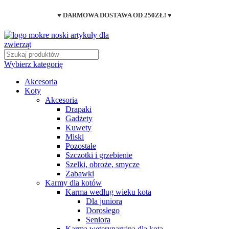
♥ DARMOWA DOSTAWA OD 250ZŁ! ♥
Wybierz kategorię
Akcesoria
Koty
Akcesoria
Drapaki
Gadżety
Kuwety
Miski
Pozostałe
Szczotki i grzebienie
Szelki, obroże, smycze
Zabawki
Karmy dla kotów
Karma według wieku kota
Dla juniora
Dorosłego
Seniora
Karma weterynaryjna dla kota