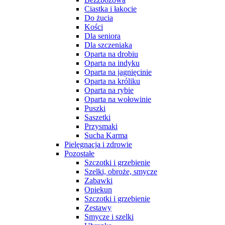
Ciastka i łakocie
Do żucia
Kości
Dla seniora
Dla szczeniaka
Oparta na drobiu
Oparta na indyku
Oparta na jagnięcinie
Oparta na króliku
Oparta na rybie
Oparta na wołowinie
Puszki
Saszetki
Przysmaki
Sucha Karma
Pielęgnacja i zdrowie
Pozostałe
Szczotki i grzebienie
Szelki, obroże, smycze
Zabawki
Opiekun
Szczotki i grzebienie
Zestawy
Smycze i szelki