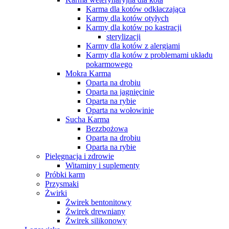
Karma dla kotów odkłaczająca
Karmy dla kotów otyłych
Karmy dla kotów po kastracji
sterylizacji
Karmy dla kotów z alergiami
Karmy dla kotów z problemami układu
pokarmowego
Mokra Karma
Oparta na drobiu
Oparta na jagnięcinie
Oparta na rybie
Oparta na wołowinie
Sucha Karma
Bezzbożowa
Oparta na drobiu
Oparta na rybie
Pielęgnacja i zdrowie
Witaminy i suplementy
Próbki karm
Przysmaki
Żwirki
Żwirek bentonitowy
Żwirek drewniany
Żwirek silikonowy