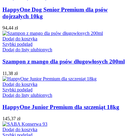
HappyOne Dog Senior Premium dla psów
dojrzałych 10kg
94,44
zł
Dodaj do koszyka
Szybki podgląd
Dodaj do listy ulubionych
Szampon z mango dla psów długowłosych 200ml
11,38
zł
Dodaj do koszyka
Szybki podgląd
Dodaj do listy ulubionych
HappyOne Junior Premium dla szczeniąt 18kg
145,37
zł
Dodaj do koszyka
Szybki podgląd