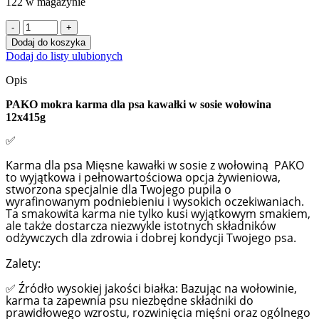
122 w magazynie
ilość
PAKO
Dodaj do koszyka
mokra
Dodaj do listy ulubionych
karma
dla
Opis
psa
kawałki
PAKO mokra karma dla psa kawałki w sosie wołowina
w
12x415g
sosie
✅
wołowina
12x415g
Karma dla psa Mięsne kawałki w sosie z wołowiną PAKO
to wyjątkowa i pełnowartościowa opcja żywieniowa,
stworzona specjalnie dla Twojego pupila o
wyrafinowanym podniebieniu i wysokich oczekiwaniach.
Ta smakowita karma nie tylko kusi wyjątkowym smakiem,
ale także dostarcza niezwykle istotnych składników
odżywczych dla zdrowia i dobrej kondycji Twojego psa.
Zalety:
Źródło wysokiej jakości białka: Bazując na wołowinie,
✅
karma ta zapewnia psu niezbędne składniki do
prawidłowego wzrostu, rozwinięcia mięśni oraz ogólnego