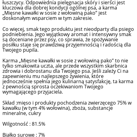
łuszczycy. Odpowiednia pielęgnacja skóry i sierści jest
kluczowa dla dobrej kondycji ogólnej psa, a karma
„Mięsne kawałki w sosie z wołowiną pako” jest
doskonałym wsparciem w tym zakresie.
Co więcej, smak tego produktu jest nieodparty dla psiego
podniebienia. Jego wyjątkowy aromat i intensywny smak
są doceniane przez psy, co sprawia, że spożywanie
posiłku staje się prawdziwą przyjemnością i radością dla
Twojego pupila.
Karma „Mięsne kawałki w sosie z wołowiną pako” to nie
tylko smakowita uczta, ale przede wszystkim skarbnica
zdrowia i dobrostanu dla Twojego psa. Jeśli zależy Ci na
zapewnieniu mu najlepszego żywienia, które
jednocześnie spełnia jego kulinarną satysfakcję, ta karma
z pewnością sprosta oczekiwaniom Twojego
wymagającego przyjaciela.
Skład :mięso i produkty pochodzenia zwierzęcego 75% w
kawałku (w tym 4% wołowina), zboża, substancje
mineralne, cukry
Wilgotność : 81.5%
Białko surowe : 7%