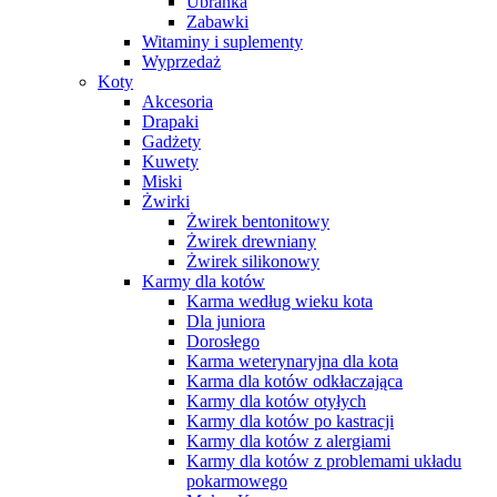
Ubranka
Zabawki
Witaminy i suplementy
Wyprzedaż
Koty
Akcesoria
Drapaki
Gadżety
Kuwety
Miski
Żwirki
Żwirek bentonitowy
Żwirek drewniany
Żwirek silikonowy
Karmy dla kotów
Karma według wieku kota
Dla juniora
Dorosłego
Karma weterynaryjna dla kota
Karma dla kotów odkłaczająca
Karmy dla kotów otyłych
Karmy dla kotów po kastracji
Karmy dla kotów z alergiami
Karmy dla kotów z problemami układu
pokarmowego