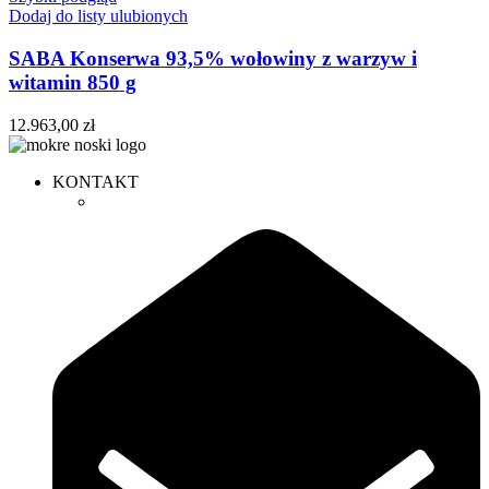
Dodaj do listy ulubionych
SABA Konserwa 93,5% wołowiny z warzyw i
witamin 850 g
12.963,00
zł
KONTAKT