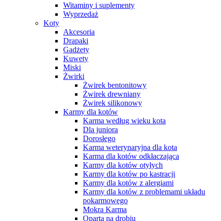
Witaminy i suplementy
Wyprzedaż
Koty
Akcesoria
Drapaki
Gadżety
Kuwety
Miski
Żwirki
Żwirek bentonitowy
Żwirek drewniany
Żwirek silikonowy
Karmy dla kotów
Karma według wieku kota
Dla juniora
Dorosłego
Karma weterynaryjna dla kota
Karma dla kotów odkłaczająca
Karmy dla kotów otyłych
Karmy dla kotów po kastracji
Karmy dla kotów z alergiami
Karmy dla kotów z problemami układu
pokarmowego
Mokra Karma
Oparta na drobiu