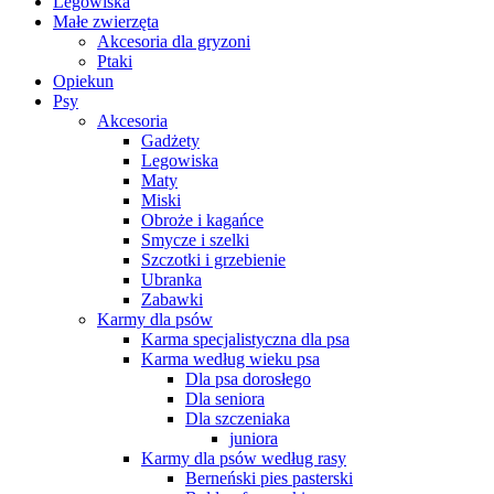
Legowiska
Małe zwierzęta
Akcesoria dla gryzoni
Ptaki
Opiekun
Psy
Akcesoria
Gadżety
Legowiska
Maty
Miski
Obroże i kagańce
Smycze i szelki
Szczotki i grzebienie
Ubranka
Zabawki
Karmy dla psów
Karma specjalistyczna dla psa
Karma według wieku psa
Dla psa dorosłego
Dla seniora
Dla szczeniaka
juniora
Karmy dla psów według rasy
Berneński pies pasterski