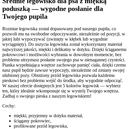
Średnie legowisko dla psa z miękką
poduszką — wygodne posłanie dla
Twojego pupila
Rozmiar legowiska został dopasowany pod naszego pupila, co
pozwoli mu na swobodne odpoczywanie, niezależnie od pozycji, w
jakiej lubi wypoczywać (zwinięty w kłębek lub wygodnie
wyciągnięty). Do uszycia legowiska został wykorzystany materiał
najwyższej jakości, miękki i delikatny w dotyku. Dzięki ściąganemu
pokrowcowi i możliwości wybrania w dowolnym momencie, bez
problemu utrzymasz posłanie swojego psa w nienagannej czystości.
Pianka wypełniająca wnętrze zachowuje pamięć ciała, dzięki czemu
nasz pupil będzie zawsze wypoczęty, niezależnie od zmiany swojej
ulubionej pozy. Obniżony przód legowiska pozwala każdemu
pieskowi bez problemu wejść do środka, aby wygodnie odpocząć.
W naszej ofercie dostępnych jest 5 kolorów legowisk — wybierz
ten, który idealnie wkomponuje się w wystrój Twojego wnętrza.
Zadbaj o swojego pieska z naszym legowiskiem!
Cechy:
miękki, przyjemny w dotyku materiał,
ściągany pokrowiec,
profilowane przód legowiska,