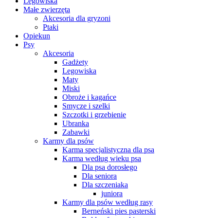
Legowiska
Małe zwierzęta
Akcesoria dla gryzoni
Ptaki
Opiekun
Psy
Akcesoria
Gadżety
Legowiska
Maty
Miski
Obroże i kagańce
Smycze i szelki
Szczotki i grzebienie
Ubranka
Zabawki
Karmy dla psów
Karma specjalistyczna dla psa
Karma według wieku psa
Dla psa dorosłego
Dla seniora
Dla szczeniaka
juniora
Karmy dla psów według rasy
Berneński pies pasterski