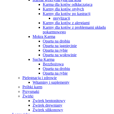
Karma dla kotów odkłaczająca
Karmy dla kotów otyłych
Karmy dla kotów po kastracji
sterylizacji
Karmy dla kotów z alergiami
Karmy dla kotów z problemami układu
pokarmowego
Mokra Karma
Oparta na drobiu
Oparta na jagnięcinie
Oparta na rybie
Oparta na wołowinie
Sucha Karma
Bezzbożowa
Oparta na drobiu
Oparta na rybie
Pielęgnacja i zdrowie
Witaminy i suplementy
Próbki karm
Przysmaki
Żwirki
Żwirek bentonitowy
Żwirek drewniany
Żwirek silikonowy