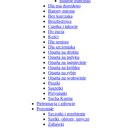
Buldog francuski
Dla psa dorosłego
Batony mięsne
Bez kurczaka
Bezzbożowa
Ciastka i łakocie
Do żucia
Kości
Dla seniora
Dla szczeniaka
Oparta na drobiu
Oparta na indyku
Oparta na jagnięcinie
Oparta na króliku
Oparta na rybie
Oparta na wołowinie
Puszki
Saszetki
Przysmaki
Sucha Karma
Pielęgnacja i zdrowie
Pozostałe
Szczotki i grzebienie
Szelki, obroże, smycze
Zabawki