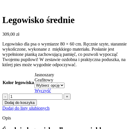
Legowisko średnie
309,00
zł
Legowisko dla psa o wymiarze 80 × 60 cm. Ręcznie szyte, starannie
wykończone, wykonane z miękkiego materiału. Posłanie jest
wypełnione pianką zachowującą pamięć, co pozwoli wypocząć
Twojemu pupilowi! W zestawie ozdobna i praktyczna poduszka, na
której pies może wygodnie odpoczywać.
Jasnoszary
Grafitowy
Kolor legowiska
Wyczyść
ilość
Legowisko
Dodaj do koszyka
średnie
Dodaj do listy ulubionych
Opis