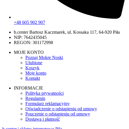
+48 605 902 907
b.center Bartosz Kaczmarek, ul. Kossaka 117, 64-920 Piła
NIP: 7642435045
REGON: 301172998
MOJE KONTO
Poznaj Mokre Noski
Ulubione
Koszyk
Moje konto
Kontakt
INFORMACJE
Polityka prywatności
Regulamin
Formularz reklamacyjny
Oświadczenie o odstapieniu od umowy
Pouczenie o odstąpieniu od umowy
Dostawa i płatność
b.center | sklepy internetowe Piła