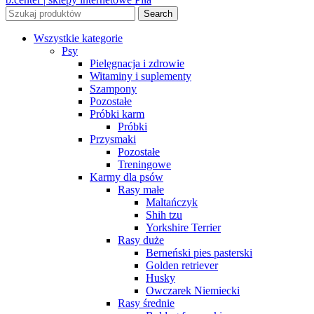
Search
Wszystkie kategorie
Psy
Pielęgnacja i zdrowie
Witaminy i suplementy
Szampony
Pozostałe
Próbki karm
Próbki
Przysmaki
Pozostałe
Treningowe
Karmy dla psów
Rasy małe
Maltańczyk
Shih tzu
Yorkshire Terrier
Rasy duże
Berneński pies pasterski
Golden retriever
Husky
Owczarek Niemiecki
Rasy średnie