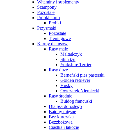
Witaminy i suplementy
Szampony
Pozostałe
Próbki karm
Próbki
Przysmaki
Pozostałe
Treningowe
Karmy dla psów
Rasy małe
Maltańczyk
Shih tzu
Yorkshire Terrier
Rasy duże
Berneński pies pasterski
Golden retriever
Husky
Owczarek Niemiecki
Rasy średnie
Buldog francuski
Dla psa dorosłego
Batony mięsne
Bez kurczaka
Bezzbożowa
Ciastka i łakocie