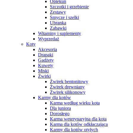
Opiekun
Szczotki i grzebienie
Zestawy
Smycze i szelki
Ubranka
Zabawki
Witaminy i suplementy
Wyprzedaż
Koty
Akcesoria
Drapaki
Gadżety
Kuwety
Miski
Żwirki
Żwirek bentonitowy
Żwirek drewniany
Żwirek silikonowy
Karmy dla kotów
Karma według wieku kota
Dla juniora
Dorosłego
Karma weterynaryjna dla kota
Karma dla kotów odkłaczająca
Karmy dla kotów otyłych