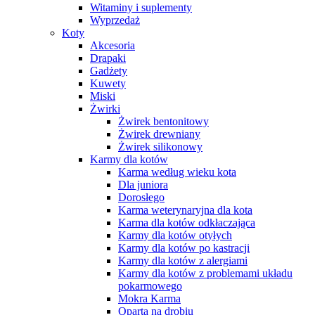
Witaminy i suplementy
Wyprzedaż
Koty
Akcesoria
Drapaki
Gadżety
Kuwety
Miski
Żwirki
Żwirek bentonitowy
Żwirek drewniany
Żwirek silikonowy
Karmy dla kotów
Karma według wieku kota
Dla juniora
Dorosłego
Karma weterynaryjna dla kota
Karma dla kotów odkłaczająca
Karmy dla kotów otyłych
Karmy dla kotów po kastracji
Karmy dla kotów z alergiami
Karmy dla kotów z problemami układu
pokarmowego
Mokra Karma
Oparta na drobiu