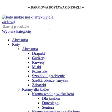
♥ DARMOWA DOSTAWA OD 250ZŁ! ♥
Wybierz kategorię
Akcesoria
Koty
Akcesoria
Drapaki
Gadżety
Kuwety
Miski
Pozostałe
Szczotki i grzebienie
Szelki, obroże, smycze
Zabawki
Karmy dla kotów
Karma według wieku kota
Dla juniora
Dorosłego
Seniora
Karma weterynaryjna dla kota