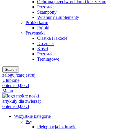
Ochrona przeciw pchłom i kleszczom
Pozostałe
Szampony
Witaminy i suplementy
Próbki karm
Próbki
Przysmaki
Ciastka i łakocie
Do żucia
Kości
Pozostałe
Treningowe
Search
zaloguj/zarejestruj
Ulubione
0
items
0,00
zł
Menu
0
items
0,00
zł
Wszystkie kategorie
Psy
Pielęgnacja i zdrowie