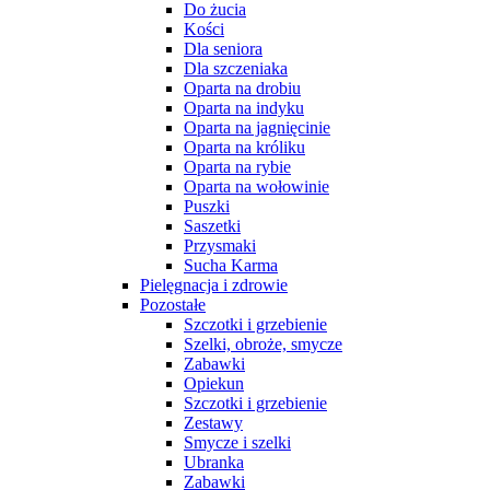
Do żucia
Kości
Dla seniora
Dla szczeniaka
Oparta na drobiu
Oparta na indyku
Oparta na jagnięcinie
Oparta na króliku
Oparta na rybie
Oparta na wołowinie
Puszki
Saszetki
Przysmaki
Sucha Karma
Pielęgnacja i zdrowie
Pozostałe
Szczotki i grzebienie
Szelki, obroże, smycze
Zabawki
Opiekun
Szczotki i grzebienie
Zestawy
Smycze i szelki
Ubranka
Zabawki