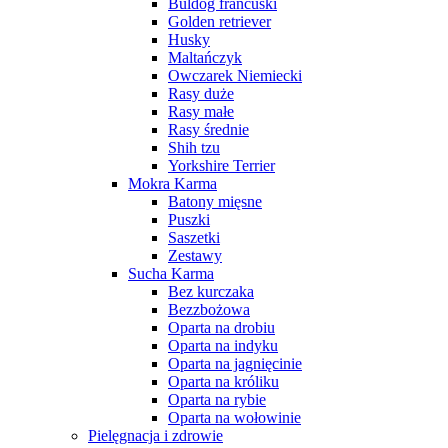
Buldog francuski
Golden retriever
Husky
Maltańczyk
Owczarek Niemiecki
Rasy duże
Rasy małe
Rasy średnie
Shih tzu
Yorkshire Terrier
Mokra Karma
Batony mięsne
Puszki
Saszetki
Zestawy
Sucha Karma
Bez kurczaka
Bezzbożowa
Oparta na drobiu
Oparta na indyku
Oparta na jagnięcinie
Oparta na króliku
Oparta na rybie
Oparta na wołowinie
Pielęgnacja i zdrowie