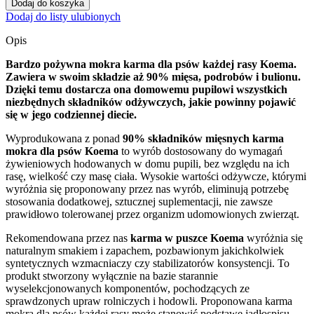
Dodaj do koszyka
Dodaj do listy ulubionych
Opis
Bardzo pożywna mokra karma dla psów każdej rasy Koema.
Zawiera w swoim składzie aż 90% mięsa, podrobów i bulionu.
Dzięki temu dostarcza ona domowemu pupilowi wszystkich
niezbędnych składników odżywczych, jakie powinny pojawić
się w jego codziennej diecie.
Wyprodukowana z ponad
90% składników mięsnych
karma
mokra dla psów Koema
to wyrób dostosowany do wymagań
żywieniowych hodowanych w domu pupili, bez względu na ich
rasę, wielkość czy masę ciała. Wysokie wartości odżywcze, którymi
wyróżnia się proponowany przez nas wyrób, eliminują potrzebę
stosowania dodatkowej, sztucznej suplementacji, nie zawsze
prawidłowo tolerowanej przez organizm udomowionych zwierząt.
Rekomendowana przez nas
karma w puszce Koema
wyróżnia się
naturalnym smakiem i zapachem, pozbawionym jakichkolwiek
syntetycznych wzmacniaczy czy stabilizatorów konsystencji. To
produkt stworzony wyłącznie na bazie starannie
wyselekcjonowanych komponentów, pochodzących ze
sprawdzonych upraw rolniczych i hodowli. Proponowana karma
mokra dla psów każdej rasy może stanowić podstawę jadłospisu