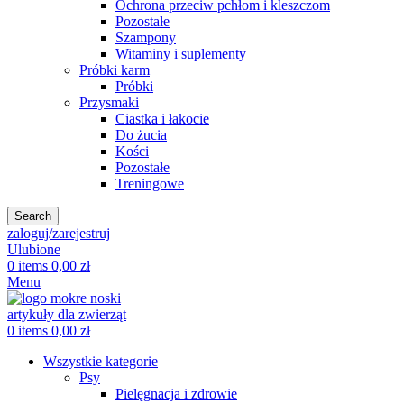
Ochrona przeciw pchłom i kleszczom
Pozostałe
Szampony
Witaminy i suplementy
Próbki karm
Próbki
Przysmaki
Ciastka i łakocie
Do żucia
Kości
Pozostałe
Treningowe
Search
zaloguj/zarejestruj
Ulubione
0
items
0,00
zł
Menu
0
items
0,00
zł
Wszystkie kategorie
Psy
Pielęgnacja i zdrowie