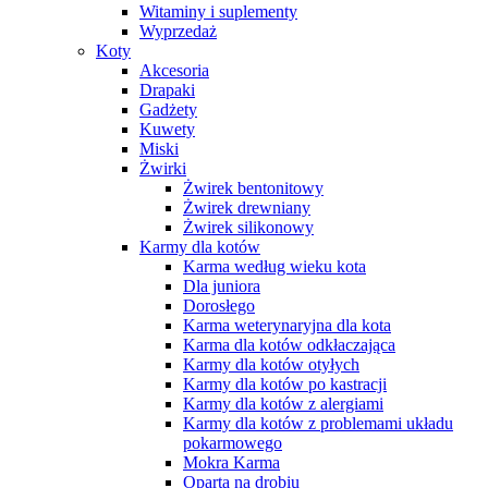
Witaminy i suplementy
Wyprzedaż
Koty
Akcesoria
Drapaki
Gadżety
Kuwety
Miski
Żwirki
Żwirek bentonitowy
Żwirek drewniany
Żwirek silikonowy
Karmy dla kotów
Karma według wieku kota
Dla juniora
Dorosłego
Karma weterynaryjna dla kota
Karma dla kotów odkłaczająca
Karmy dla kotów otyłych
Karmy dla kotów po kastracji
Karmy dla kotów z alergiami
Karmy dla kotów z problemami układu
pokarmowego
Mokra Karma
Oparta na drobiu