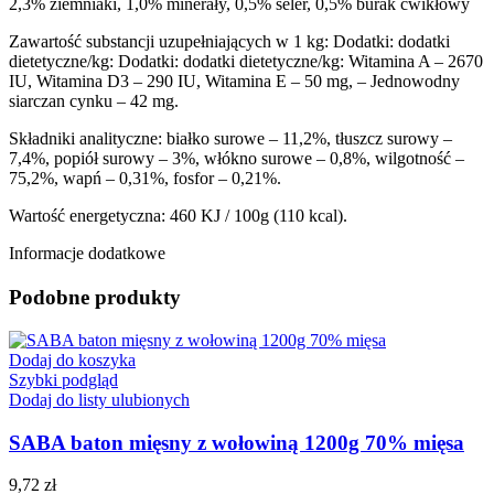
2,3% ziemniaki, 1,0% minerały, 0,5% seler, 0,5% burak ćwikłowy
Zawartość substancji uzupełniających w 1 kg: Dodatki: dodatki
dietetyczne/kg: Dodatki: dodatki dietetyczne/kg: Witamina A – 2670
IU, Witamina D3 – 290 IU, Witamina E – 50 mg, – Jednowodny
siarczan cynku – 42 mg.
Składniki analityczne: białko surowe – 11,2%, tłuszcz surowy –
7,4%, popiół surowy – 3%, włókno surowe – 0,8%, wilgotność –
75,2%, wapń – 0,31%, fosfor – 0,21%.
Wartość energetyczna: 460 KJ / 100g (110 kcal).
Informacje dodatkowe
Podobne produkty
Dodaj do koszyka
Szybki podgląd
Dodaj do listy ulubionych
SABA baton mięsny z wołowiną 1200g 70% mięsa
9,72
zł