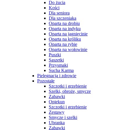
Do żucia
Kości
Dla seniora
Dla szczeniaka
Oparta na drobiu
Oparta na indyku
Oparta na jagnięcinie
Oparta na króliku
Oparta na rybie
Oparta na wołowinie
Puszki
Saszetki
Przysmaki
Sucha Karma
Pielęgnacja i zdrowie
Pozostałe
Szczotki i grzebienie
Szelki, obroże, smycze
Zabawki
Opiekun
Szczotki i grzebienie
Zestawy
Smycze i szelki
Ubranka
Zabawki