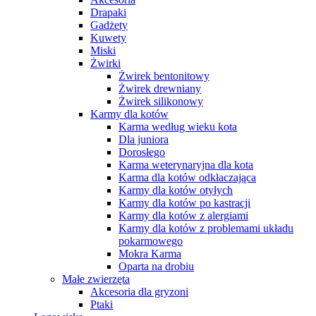
Drapaki
Gadżety
Kuwety
Miski
Żwirki
Żwirek bentonitowy
Żwirek drewniany
Żwirek silikonowy
Karmy dla kotów
Karma według wieku kota
Dla juniora
Dorosłego
Karma weterynaryjna dla kota
Karma dla kotów odkłaczająca
Karmy dla kotów otyłych
Karmy dla kotów po kastracji
Karmy dla kotów z alergiami
Karmy dla kotów z problemami układu
pokarmowego
Mokra Karma
Oparta na drobiu
Małe zwierzęta
Akcesoria dla gryzoni
Ptaki