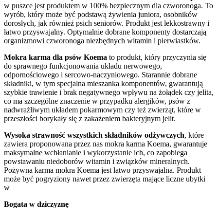
w puszce jest produktem w 100% bezpiecznym dla czworonoga. To
wyrób, który może być podstawą żywienia juniora, osobników
dorosłych, jak również psich seniorów. Produkt jest lekkostrawny i
łatwo przyswajalny. Optymalnie dobrane komponenty dostarczają
organizmowi czworonoga niezbędnych witamin i pierwiastków.
Mokra karma dla psów Koema
to produkt, który przyczynia się
do sprawnego funkcjonowania układu nerwowego,
odpornościowego i sercowo-naczyniowego. Starannie dobrane
składniki, w tym specjalna mieszanka komponentów, gwarantują
szybkie trawienie i brak negatywnego wpływu na żołądek czy jelita,
co ma szczególne znaczenie w przypadku alergików, psów z
nadwrażliwym układem pokarmowym czy też zwierząt, które w
przeszłości borykały się z zakażeniem bakteryjnym jelit.
Wysoka strawność wszystkich składników odżywczych
, które
zawiera proponowana przez nas mokra karma Koema, gwarantuje
maksymalne wchłanianie i wykorzystanie ich, co zapobiega
powstawaniu niedoborów witamin i związków mineralnych.
Pożywna karma mokra Koema jest łatwo przyswajalna. Produkt
może być pogryziony nawet przez zwierzęta mające liczne ubytki
w
Bogata w dziczyznę