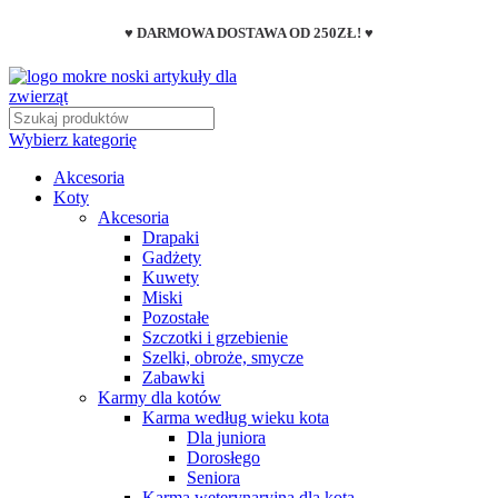
♥ DARMOWA DOSTAWA OD 250ZŁ! ♥
Wybierz kategorię
Akcesoria
Koty
Akcesoria
Drapaki
Gadżety
Kuwety
Miski
Pozostałe
Szczotki i grzebienie
Szelki, obroże, smycze
Zabawki
Karmy dla kotów
Karma według wieku kota
Dla juniora
Dorosłego
Seniora
Karma weterynaryjna dla kota