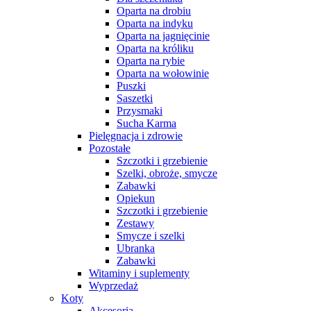
Oparta na drobiu
Oparta na indyku
Oparta na jagnięcinie
Oparta na króliku
Oparta na rybie
Oparta na wołowinie
Puszki
Saszetki
Przysmaki
Sucha Karma
Pielęgnacja i zdrowie
Pozostałe
Szczotki i grzebienie
Szelki, obroże, smycze
Zabawki
Opiekun
Szczotki i grzebienie
Zestawy
Smycze i szelki
Ubranka
Zabawki
Witaminy i suplementy
Wyprzedaż
Koty
Akcesoria