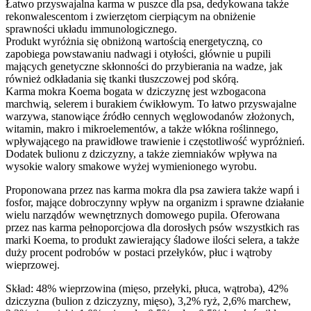
Łatwo przyswajalna karma w puszce dla psa, dedykowana także
rekonwalescentom i zwierzętom cierpiącym na obniżenie
sprawności układu immunologicznego.
Produkt wyróżnia się obniżoną wartością energetyczną, co
zapobiega powstawaniu nadwagi i otyłości, głównie u pupili
mających genetyczne skłonności do przybierania na wadze, jak
również odkładania się tkanki tłuszczowej pod skórą.
Karma mokra Koema bogata w dziczyznę jest wzbogacona
marchwią, selerem i burakiem ćwikłowym. To łatwo przyswajalne
warzywa, stanowiące źródło cennych węglowodanów złożonych,
witamin, makro i mikroelementów, a także włókna roślinnego,
wpływającego na prawidłowe trawienie i częstotliwość wypróżnień.
Dodatek bulionu z dziczyzny, a także ziemniaków wpływa na
wysokie walory smakowe wyżej wymienionego wyrobu.
Proponowana przez nas karma mokra dla psa zawiera także wapń i
fosfor, mające dobroczynny wpływ na organizm i sprawne działanie
wielu narządów wewnętrznych domowego pupila. Oferowana
przez nas karma pełnoporcjowa dla dorosłych psów wszystkich ras
marki Koema, to produkt zawierający śladowe ilości selera, a także
duży procent podrobów w postaci przełyków, płuc i wątroby
wieprzowej.
Skład: 48% wieprzowina (mięso, przełyki, płuca, wątroba), 42%
dziczyzna (bulion z dziczyzny, mięso), 3,2% ryż, 2,6% marchew,