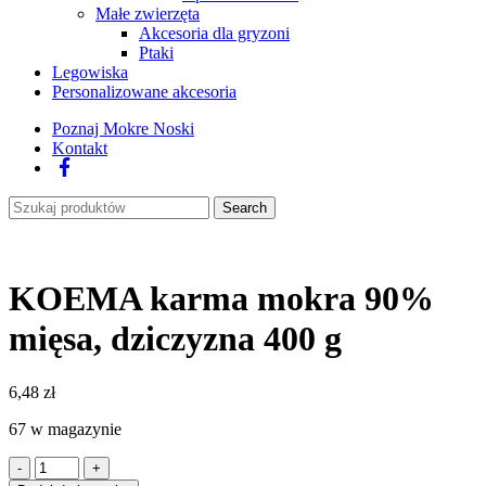
Małe zwierzęta
Akcesoria dla gryzoni
Ptaki
Legowiska
Personalizowane akcesoria
Poznaj Mokre Noski
Kontakt
Facebook
Search
KOEMA karma mokra 90%
mięsa, dziczyzna 400 g
6,48
zł
67 w magazynie