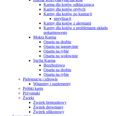
Karma dla kotów odkłaczająca
Karmy dla kotów otyłych
Karmy dla kotów po kastracji
sterylizacji
Karmy dla kotów z alergiami
Karmy dla kotów z problemami układu
pokarmowego
Mokra Karma
Oparta na drobiu
Oparta na jagnięcinie
Oparta na rybie
Oparta na wołowinie
Sucha Karma
Bezzbożowa
Oparta na drobiu
Oparta na rybie
Pielęgnacja i zdrowie
Witaminy i suplementy
Próbki karm
Przysmaki
Żwirki
Żwirek bentonitowy
Żwirek drewniany
Żwirek silikonowy