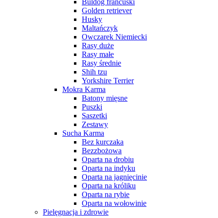
Buldog francuski
Golden retriever
Husky
Maltańczyk
Owczarek Niemiecki
Rasy duże
Rasy małe
Rasy średnie
Shih tzu
Yorkshire Terrier
Mokra Karma
Batony mięsne
Puszki
Saszetki
Zestawy
Sucha Karma
Bez kurczaka
Bezzbożowa
Oparta na drobiu
Oparta na indyku
Oparta na jagnięcinie
Oparta na króliku
Oparta na rybie
Oparta na wołowinie
Pielęgnacja i zdrowie