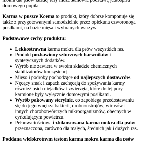
domowego pupila.
Karma w puszce Koema
to produkt, który dobrze komponuje się
także z przygotowanymi samodzielnie przez opiekuna czworonoga
posiłkami, na bazie mięsa i wybranych warzyw.
Podstawowe cechy produktu:
Lekkostrawna
karma mokra dla psów wszystkich ras.
Produkt
pozbawiony sztucznych barwników
i
syntetycznych dodatków.
Wyrób nie zawiera w swoim składzie chemicznych
stabilizatorów konsystencji.
Mięso i podroby pochodzące
od najlepszych dostawców
.
Nęcący smak i zapach zachęcają do spożywania karmy
również psich niejadków i zwierzęta, które do tej pory
karmione były wyłącznie domowymi posiłkami.
Wyrób pakowany sterylnie,
co zapobiega przedostawaniu
się do jego wnętrza bakterii, drobnoustrojów, wirusów i
innych chorobotwórczych mikroorganizmów, obecnych w
cyrkulującym powietrzu.
Pełnowartościowa
i zbilansowana karma mokra dla psów
przeznaczona, zarówno dla małych, średnich jak i dużych ras.
Poddana wielokrotnym testom karma mokra karma dla
psów