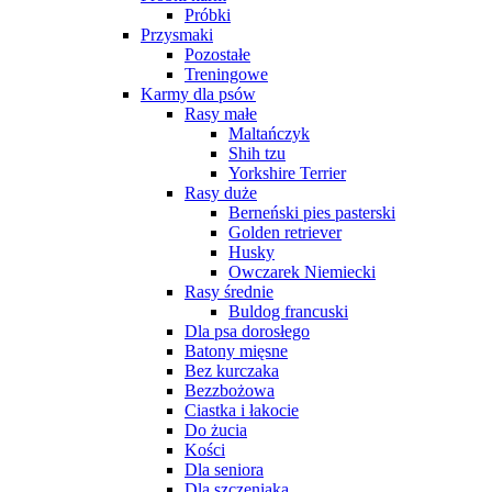
Próbki
Przysmaki
Pozostałe
Treningowe
Karmy dla psów
Rasy małe
Maltańczyk
Shih tzu
Yorkshire Terrier
Rasy duże
Berneński pies pasterski
Golden retriever
Husky
Owczarek Niemiecki
Rasy średnie
Buldog francuski
Dla psa dorosłego
Batony mięsne
Bez kurczaka
Bezzbożowa
Ciastka i łakocie
Do żucia
Kości
Dla seniora
Dla szczeniaka