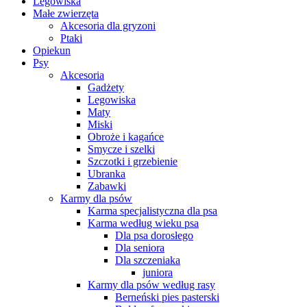
Legowiska
Małe zwierzęta
Akcesoria dla gryzoni
Ptaki
Opiekun
Psy
Akcesoria
Gadżety
Legowiska
Maty
Miski
Obroże i kagańce
Smycze i szelki
Szczotki i grzebienie
Ubranka
Zabawki
Karmy dla psów
Karma specjalistyczna dla psa
Karma według wieku psa
Dla psa dorosłego
Dla seniora
Dla szczeniaka
juniora
Karmy dla psów według rasy
Berneński pies pasterski