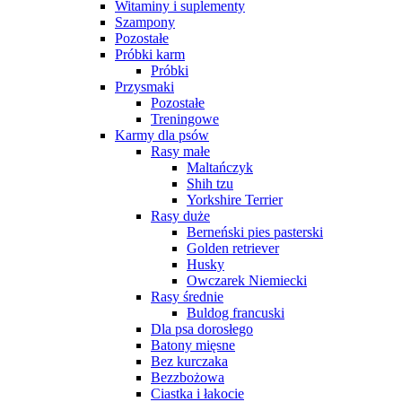
Witaminy i suplementy
Szampony
Pozostałe
Próbki karm
Próbki
Przysmaki
Pozostałe
Treningowe
Karmy dla psów
Rasy małe
Maltańczyk
Shih tzu
Yorkshire Terrier
Rasy duże
Berneński pies pasterski
Golden retriever
Husky
Owczarek Niemiecki
Rasy średnie
Buldog francuski
Dla psa dorosłego
Batony mięsne
Bez kurczaka
Bezzbożowa
Ciastka i łakocie