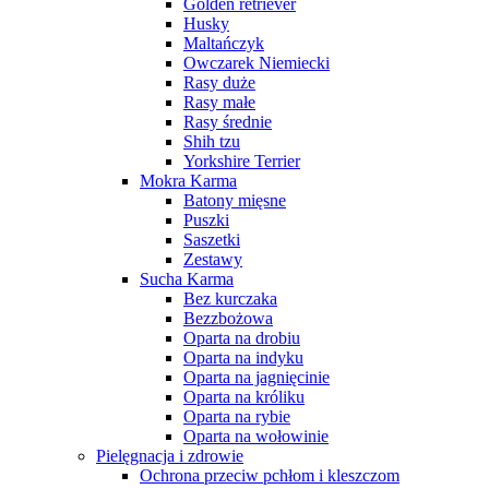
Golden retriever
Husky
Maltańczyk
Owczarek Niemiecki
Rasy duże
Rasy małe
Rasy średnie
Shih tzu
Yorkshire Terrier
Mokra Karma
Batony mięsne
Puszki
Saszetki
Zestawy
Sucha Karma
Bez kurczaka
Bezzbożowa
Oparta na drobiu
Oparta na indyku
Oparta na jagnięcinie
Oparta na króliku
Oparta na rybie
Oparta na wołowinie
Pielęgnacja i zdrowie
Ochrona przeciw pchłom i kleszczom