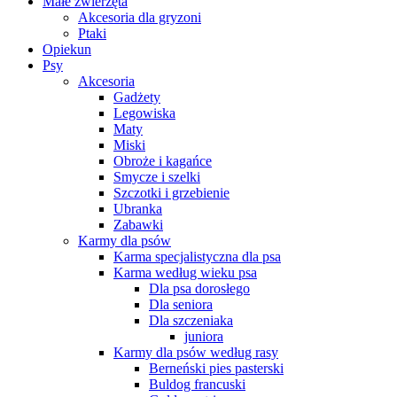
Małe zwierzęta
Akcesoria dla gryzoni
Ptaki
Opiekun
Psy
Akcesoria
Gadżety
Legowiska
Maty
Miski
Obroże i kagańce
Smycze i szelki
Szczotki i grzebienie
Ubranka
Zabawki
Karmy dla psów
Karma specjalistyczna dla psa
Karma według wieku psa
Dla psa dorosłego
Dla seniora
Dla szczeniaka
juniora
Karmy dla psów według rasy
Berneński pies pasterski
Buldog francuski