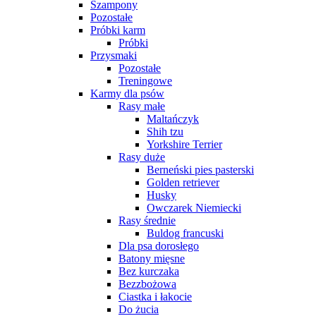
Szampony
Pozostałe
Próbki karm
Próbki
Przysmaki
Pozostałe
Treningowe
Karmy dla psów
Rasy małe
Maltańczyk
Shih tzu
Yorkshire Terrier
Rasy duże
Berneński pies pasterski
Golden retriever
Husky
Owczarek Niemiecki
Rasy średnie
Buldog francuski
Dla psa dorosłego
Batony mięsne
Bez kurczaka
Bezzbożowa
Ciastka i łakocie
Do żucia