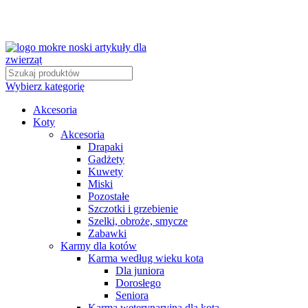
Wybierz kategorię
Akcesoria
Koty
Akcesoria
Drapaki
Gadżety
Kuwety
Miski
Pozostałe
Szczotki i grzebienie
Szelki, obroże, smycze
Zabawki
Karmy dla kotów
Karma według wieku kota
Dla juniora
Dorosłego
Seniora
Karma weterynaryjna dla kota