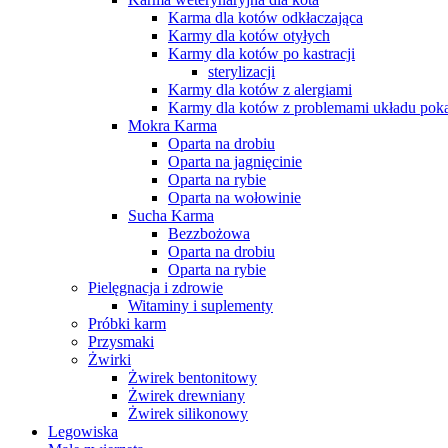
Karma dla kotów odkłaczająca
Karmy dla kotów otyłych
Karmy dla kotów po kastracji
sterylizacji
Karmy dla kotów z alergiami
Karmy dla kotów z problemami układu po
Mokra Karma
Oparta na drobiu
Oparta na jagnięcinie
Oparta na rybie
Oparta na wołowinie
Sucha Karma
Bezzbożowa
Oparta na drobiu
Oparta na rybie
Pielęgnacja i zdrowie
Witaminy i suplementy
Próbki karm
Przysmaki
Żwirki
Żwirek bentonitowy
Żwirek drewniany
Żwirek silikonowy
Legowiska