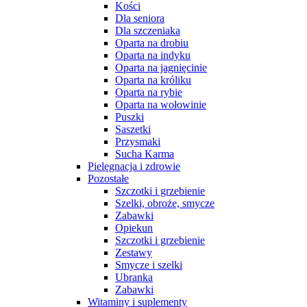
Kości
Dla seniora
Dla szczeniaka
Oparta na drobiu
Oparta na indyku
Oparta na jagnięcinie
Oparta na króliku
Oparta na rybie
Oparta na wołowinie
Puszki
Saszetki
Przysmaki
Sucha Karma
Pielęgnacja i zdrowie
Pozostałe
Szczotki i grzebienie
Szelki, obroże, smycze
Zabawki
Opiekun
Szczotki i grzebienie
Zestawy
Smycze i szelki
Ubranka
Zabawki
Witaminy i suplementy