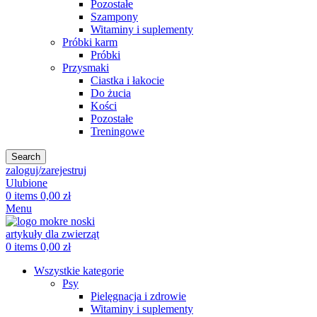
Pozostałe
Szampony
Witaminy i suplementy
Próbki karm
Próbki
Przysmaki
Ciastka i łakocie
Do żucia
Kości
Pozostałe
Treningowe
Search
zaloguj/zarejestruj
Ulubione
0
items
0,00
zł
Menu
0
items
0,00
zł
Wszystkie kategorie
Psy
Pielęgnacja i zdrowie
Witaminy i suplementy