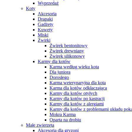
Wyprzedaż
Koty
Akcesoria
Drapaki
Gadżety
Kuwety
Miski
Żwirki
Żwirek bentonitowy
Żwirek drewniany
Żwirek silikonowy
Karmy dla kotów
Karma według wieku kota
Dla juniora
Dorosłego
Karma weterynaryjna dla kota
Karma dla kotów odkłaczająca
Karmy dla kotów otyłych
Karmy dla kotów po kastracji
Karmy dla kotów z alergiami
Karmy dla kotów z problemami układu po
Mokra Karma
Oparta na drobiu
Małe zwierzęta
Akcesoria dla gryzoni