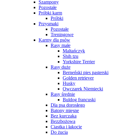
Szampony
Pozostałe
Próbki karm
Próbki
Przysmaki
Pozostałe
Treningowe
Karmy dla psów
Rasy małe
Maltańczyk
Shih tzu
Yorkshire Terrier
Rasy duże
Berneński pies pasterski
Golden retriever
Husky
Owczarek Niemiecki
Rasy średnie
Buldog francuski
Dla psa dorosłego
Batony mięsne
Bez kurczaka
Bezzbożowa
Ciastka i łakocie
Do żucia