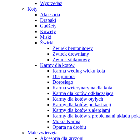
Wyprzedaż
Koty
Akcesoria
Drapaki
Gadżety
Kuwety
Miski
Żwirki
Żwirek bentonitowy
Żwirek drewniany
Żwirek silikonowy
Karmy dla kotów
Karma według wieku kota
Dla juniora
Dorosłego
Karma weterynaryjna dla kota
Karma dla kotów odkłaczająca
Karmy dla kotów otyłych
Karmy dla kotów po kastracji
Karmy dla kotów z alergiami
Karmy dla kotów z problemami układu po
Mokra Karma
Oparta na drobiu
Małe zwierzęta
Akcesoria dla gryzoni