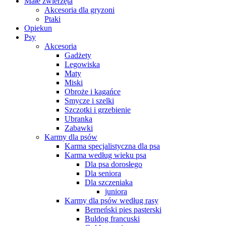
Małe zwierzęta
Akcesoria dla gryzoni
Ptaki
Opiekun
Psy
Akcesoria
Gadżety
Legowiska
Maty
Miski
Obroże i kagańce
Smycze i szelki
Szczotki i grzebienie
Ubranka
Zabawki
Karmy dla psów
Karma specjalistyczna dla psa
Karma według wieku psa
Dla psa dorosłego
Dla seniora
Dla szczeniaka
juniora
Karmy dla psów według rasy
Berneński pies pasterski
Buldog francuski