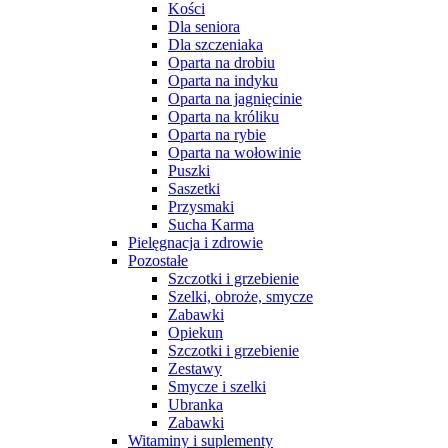
Kości
Dla seniora
Dla szczeniaka
Oparta na drobiu
Oparta na indyku
Oparta na jagnięcinie
Oparta na króliku
Oparta na rybie
Oparta na wołowinie
Puszki
Saszetki
Przysmaki
Sucha Karma
Pielęgnacja i zdrowie
Pozostałe
Szczotki i grzebienie
Szelki, obroże, smycze
Zabawki
Opiekun
Szczotki i grzebienie
Zestawy
Smycze i szelki
Ubranka
Zabawki
Witaminy i suplementy