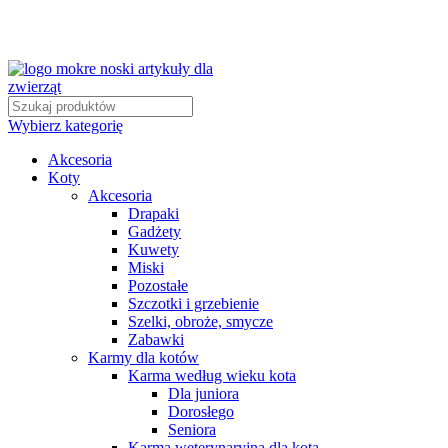
Wybierz kategorię
Akcesoria
Koty
Akcesoria
Drapaki
Gadżety
Kuwety
Miski
Pozostałe
Szczotki i grzebienie
Szelki, obroże, smycze
Zabawki
Karmy dla kotów
Karma według wieku kota
Dla juniora
Dorosłego
Seniora
Karma weterynaryjna dla kota