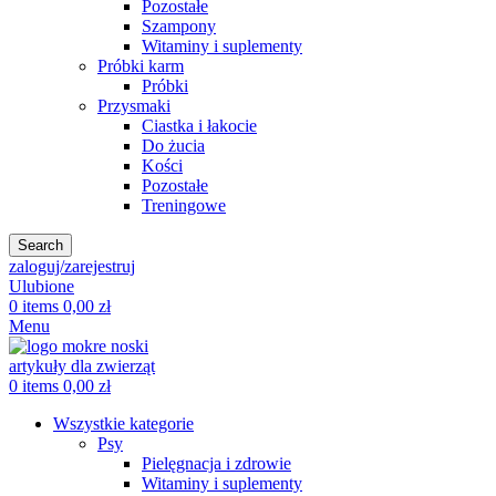
Pozostałe
Szampony
Witaminy i suplementy
Próbki karm
Próbki
Przysmaki
Ciastka i łakocie
Do żucia
Kości
Pozostałe
Treningowe
Search
zaloguj/zarejestruj
Ulubione
0
items
0,00
zł
Menu
0
items
0,00
zł
Wszystkie kategorie
Psy
Pielęgnacja i zdrowie
Witaminy i suplementy