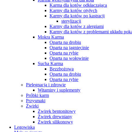
Karma dla kotów odkłaczająca
Karmy dla kotów otyłych
Karmy dla kotów po kastracji
sterylizacji
Karmy dla kotów z alergiami
Karmy dla kotów z problemami układu po
Mokra Karma
Oparta na drobiu
Oparta na jagnięcinie
Oparta na rybie
Oparta na wołowinie
Sucha Karma
Bezzbożowa
Oparta na drobiu
Oparta na rybie
Pielęgnacja i zdrowie
Witaminy i suplementy
Próbki karm
Przysmaki
Żwirki
Żwirek bentonitowy
Żwirek drewniany
Żwirek silikonowy
Legowiska