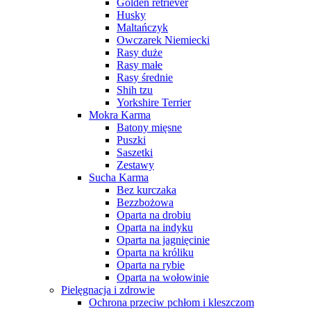
Golden retriever
Husky
Maltańczyk
Owczarek Niemiecki
Rasy duże
Rasy małe
Rasy średnie
Shih tzu
Yorkshire Terrier
Mokra Karma
Batony mięsne
Puszki
Saszetki
Zestawy
Sucha Karma
Bez kurczaka
Bezzbożowa
Oparta na drobiu
Oparta na indyku
Oparta na jagnięcinie
Oparta na króliku
Oparta na rybie
Oparta na wołowinie
Pielęgnacja i zdrowie
Ochrona przeciw pchłom i kleszczom