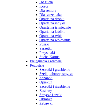
Do żucia
Kości
Dla seniora
Dla szczeniaka
Oparta na drobiu
Oparta na indyku
Oparta na jagnięcinie
Oparta na króliku
Oparta na rybie
Oparta na wołowinie
Puszki
Saszetki
Przysmaki
Sucha Karma
Pielęgnacja i zdrowie
Pozostałe
Szczotki i grzebienie
Szelki, obroże, smycze
Zabawki
Opiekun
Szczotki i grzebienie
Zestawy
Smycze i szelki
Ubranka
Zabawki