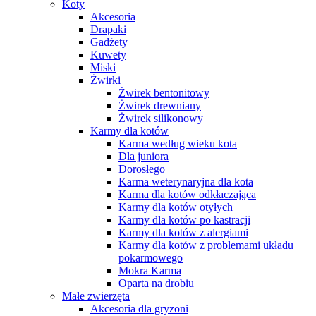
Koty
Akcesoria
Drapaki
Gadżety
Kuwety
Miski
Żwirki
Żwirek bentonitowy
Żwirek drewniany
Żwirek silikonowy
Karmy dla kotów
Karma według wieku kota
Dla juniora
Dorosłego
Karma weterynaryjna dla kota
Karma dla kotów odkłaczająca
Karmy dla kotów otyłych
Karmy dla kotów po kastracji
Karmy dla kotów z alergiami
Karmy dla kotów z problemami układu
pokarmowego
Mokra Karma
Oparta na drobiu
Małe zwierzęta
Akcesoria dla gryzoni