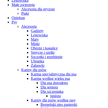
Legowiska
Małe zwierzęta
Akcesoria dla gryzoni
Ptaki
Opiekun
Psy
Akcesoria
Gadżety
Legowiska
Maty
Miski
Obroże i kagańce
Smycze i szelki
Szczotki i grzebienie
Ubranka
Zabawki
Karmy dla psów
Karma specjalistyczna dla psa
Karma według wieku psa
Dla psa dorosłego
Dla seniora
Dla szczeniaka
juniora
Karmy dla psów według rasy
Berneński pies pasterski