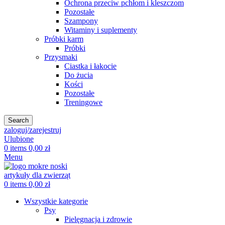
Ochrona przeciw pchłom i kleszczom
Pozostałe
Szampony
Witaminy i suplementy
Próbki karm
Próbki
Przysmaki
Ciastka i łakocie
Do żucia
Kości
Pozostałe
Treningowe
Search
zaloguj/zarejestruj
Ulubione
0
items
0,00
zł
Menu
0
items
0,00
zł
Wszystkie kategorie
Psy
Pielęgnacja i zdrowie