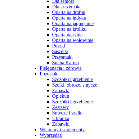
Dla seniora
Dla szczeniaka
Oparta na drobiu
Oparta na indyku
Oparta na jagnięcinie
Oparta na króliku
Oparta na rybie
Oparta na wołowinie
Puszki
Saszetki
Przysmaki
Sucha Karma
Pielęgnacja i zdrowie
Pozostałe
Szczotki i grzebienie
Szelki, obroże, smycze
Zabawki
Opiekun
Szczotki i grzebienie
Zestawy
Smycze i szelki
Ubranka
Zabawki
Witaminy i suplementy
Wyprzedaż