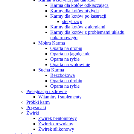
Karma dla kotów odkłaczająca
Karmy dla kotów otyłych
Karmy dla kotów po kastracji
sterylizacji
Karmy dla kotów z alergiami
Karmy dla kotów z problemami układu
pokarmowego
Mokra Karma
Oparta na drobiu
Oparta na jagnięcinie
Oparta na rybie
Oparta na wołowinie
Sucha Karma
Bezzbożowa
Oparta na drobiu
Oparta na rybie
Pielęgnacja i zdrowie
Witaminy i suplementy
Próbki karm
Przysmaki
Żwirki
Żwirek bentonitowy
Żwirek drewniany
Żwirek silikonowy