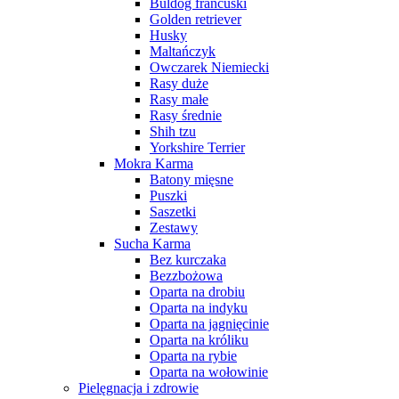
Buldog francuski
Golden retriever
Husky
Maltańczyk
Owczarek Niemiecki
Rasy duże
Rasy małe
Rasy średnie
Shih tzu
Yorkshire Terrier
Mokra Karma
Batony mięsne
Puszki
Saszetki
Zestawy
Sucha Karma
Bez kurczaka
Bezzbożowa
Oparta na drobiu
Oparta na indyku
Oparta na jagnięcinie
Oparta na króliku
Oparta na rybie
Oparta na wołowinie
Pielęgnacja i zdrowie