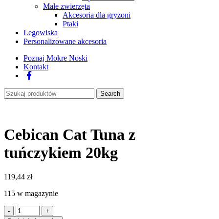
Małe zwierzęta
Akcesoria dla gryzoni
Ptaki
Legowiska
Personalizowane akcesoria
Poznaj Mokre Noski
Kontakt
Facebook
Search
Cebican Cat Tuna z
tuńczykiem 20kg
119,44
zł
115 w magazynie
ilość
Cebican