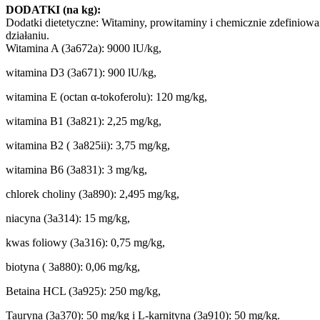
DODATKI (na kg):
Dodatki
dietetyczne:
Witaminy,
prowitaminy
i
chemicznie
zdefiniowa
działaniu.
Witamina A (3a672a): 9000 lU/kg,
witamina D3 (3a671): 900 lU/kg,
witamina E (octan α-tokoferolu):
120 mg/kg,
witamina B1 (3a821): 2,25 mg/kg,
witamina B2 ( 3a825ii): 3,75 mg/kg,
witamina B6 (3a831):
3 mg/kg,
chlorek choliny (3a890): 2,495 mg/kg,
niacyna (3a314): 15 mg/kg,
kwas foliowy (3a316): 0,75
mg/kg,
biotyna ( 3a880): 0,06 mg/kg,
Betaina HCL (3a925): 250 mg/kg,
Tauryna (3a370): 50 mg/kg i L-
karnityna (3a910): 50 mg/kg.