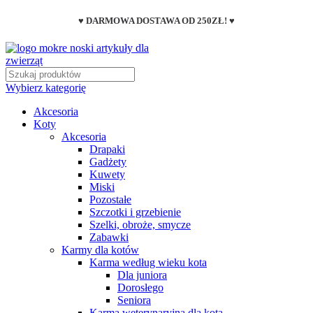
♥ DARMOWA DOSTAWA OD 250ZŁ! ♥
Wybierz kategorię
Akcesoria
Koty
Akcesoria
Drapaki
Gadżety
Kuwety
Miski
Pozostałe
Szczotki i grzebienie
Szelki, obroże, smycze
Zabawki
Karmy dla kotów
Karma według wieku kota
Dla juniora
Dorosłego
Seniora
Karma weterynaryjna dla kota