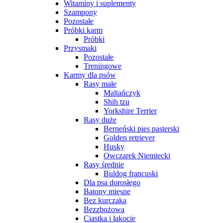
Witaminy i suplementy
Szampony
Pozostałe
Próbki karm
Próbki
Przysmaki
Pozostałe
Treningowe
Karmy dla psów
Rasy małe
Maltańczyk
Shih tzu
Yorkshire Terrier
Rasy duże
Berneński pies pasterski
Golden retriever
Husky
Owczarek Niemiecki
Rasy średnie
Buldog francuski
Dla psa dorosłego
Batony mięsne
Bez kurczaka
Bezzbożowa
Ciastka i łakocie