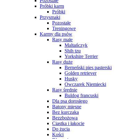
Pozostałe
Próbki karm
Próbki
Przysmaki
Pozostałe
Treningowe
Karmy dla psów
Rasy małe
Maltańczyk
Shih tzu
Yorkshire Terrier
Rasy duże
Berneński pies pasterski
Golden retriever
Husky
Owczarek Niemiecki
Rasy średnie
Buldog francuski
Dla psa dorosłego
Batony mięsne
Bez kurczaka
Bezzbożowa
Ciastka i łakocie
Do żucia
Kości