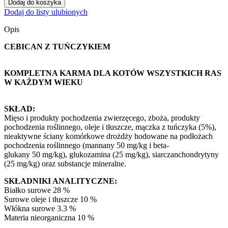
Dodaj do koszyka
Cat
Dodaj do listy ulubionych
Tuna
z
Opis
tuńczykiem
20kg
CEBICAN Z TUŃCZYKIEM
KOMPLETNA KARMA DLA KOTÓW WSZYSTKICH RAS
W
KAŻDYM WIEKU
SKŁAD:
Mięso i produkty pochodzenia zwierzęcego, zboża, produkty
pochodzenia roślinnego, oleje i tłuszcze,
mączka z tuńczyka (5%),
nieaktywne ściany komórkowe drożdży hodowane na podłożach
pochodzenia
roślinnego
(mannany
50
mg/kg
i
beta-
glukany
50
mg/kg),
glukozamina
(25
mg/kg),
siarczan
chondrytyny
(25 mg/kg) oraz substancje mineralne.
SKŁADNIKI ANALITYCZNE:
Białko surowe
28
%
Surowe oleje i tłuszcze
10
%
Włókna su
rowe
3.3
%
Materia nieorganiczna
10
%