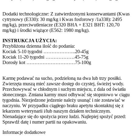
Dodatki technologiczne: Z zatwierdzonymi konserwantami (Kwas
cytrynowy (E330): 30 mg/kg i Kwas
fosforowy /1a338): 2495
mg/kg), przeciwutleniacze (E320 BHA + E321 BHT: 120,70
mg/kg) i środki
wiążące (E562: 1980 mg/kg).
INSTRUKCJA UŻYCIA:
Przybliżona dzienna ilość do podania:
Kociak 5-10 tygodni ………………..20-45g
Kociak 11-20 tygodni ………………45-75g
Dorosły kot …………………………75-100g
Karmę podawać na sucho, podzieloną na dwa lub trzy posiłki.
Zwierzęta muszą mieć zawsze dostęp do
czystej, świeżej wody.
Przechowywać w chłodnym i suchym miejscu, z dala od światła
słonecznego.
Zmiana karmy musi odbywać się stopniowo w ciągu
tygodnia. Niezjedzone jedzenie należy usunąć i nie
zostawiać w
naczyniu. W przypadku ciągłego braku apetytu skontaktuj się z
lekarzem weterynarii i/lub
naszym działem technicznym.
Nienadające się do spożycia przez ludzi. Najlepiej spożyć przed:
Sprawdź
datę i numer partii na opakowaniu.
Informacje dodatkowe