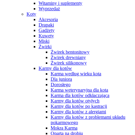
Witaminy i suplementy
Wyprzedaż
Koty
Akcesoria
Drapaki
Gadżety
Kuwety
Miski
Żwirki
Żwirek bentonitowy
Żwirek drewniany
Żwirek silikonowy
Karmy dla kotów
Karma według wieku kota
Dla juniora
Dorosłego
Karma weterynaryjna dla kota
Karma dla kotów odkłaczająca
Karmy dla kotów otyłych
Karmy dla kotów po kastracji
Karmy dla kotów z alergiami
Karmy dla kotów z problemami układu
pokarmowego
Mokra Karma
Oparta na drobiu