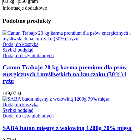
60 kg
550 gram
Informacje dodatkowe
Podobne produkty
Dodaj do koszyka
Szybki podgląd
Dodaj do listy ulubionych
Canun Trabajo 20 kg karma premium dla psów
energicznych i myśliwskich na kurczaku (30%) i
ryżu
149,07
zł
Dodaj do koszyka
Szybki podgląd
Dodaj do listy ulubionych
SABA baton mięsny z wołowiną 1200g 70% mięsa