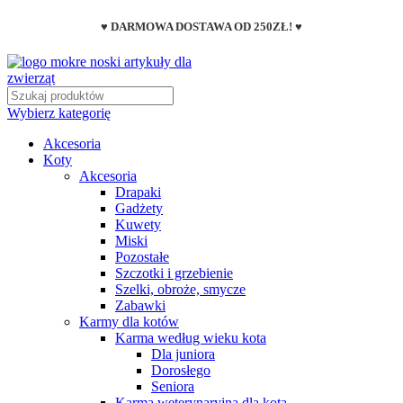
♥ DARMOWA DOSTAWA OD 250ZŁ! ♥
Wybierz kategorię
Akcesoria
Koty
Akcesoria
Drapaki
Gadżety
Kuwety
Miski
Pozostałe
Szczotki i grzebienie
Szelki, obroże, smycze
Zabawki
Karmy dla kotów
Karma według wieku kota
Dla juniora
Dorosłego
Seniora
Karma weterynaryjna dla kota