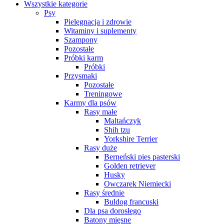
Wszystkie kategorie
Psy
Pielęgnacja i zdrowie
Witaminy i suplementy
Szampony
Pozostałe
Próbki karm
Próbki
Przysmaki
Pozostałe
Treningowe
Karmy dla psów
Rasy małe
Maltańczyk
Shih tzu
Yorkshire Terrier
Rasy duże
Berneński pies pasterski
Golden retriever
Husky
Owczarek Niemiecki
Rasy średnie
Buldog francuski
Dla psa dorosłego
Batony mięsne