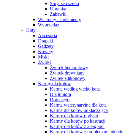
Smycze i szelki
Ubranka
Zabawki
Witaminy i suplementy
Wyprzedaż
Koty
Akcesoria
Drapaki
Gadżety
Kuwety
Miski
Żwirki
Żwirek bentonitowy
Żwirek drewniany
Żwirek silikonowy
Karmy dla kotów
Karma według wieku kota
Dla juniora
Dorosłego
Karma weterynaryjna dla kota
Karma dla kotów odkłaczająca
Karmy dla kotów otyłych
Karmy dla kotów po kastracji
Karmy dla kotów z alergiami
Karmy dla kotów z problemami układu