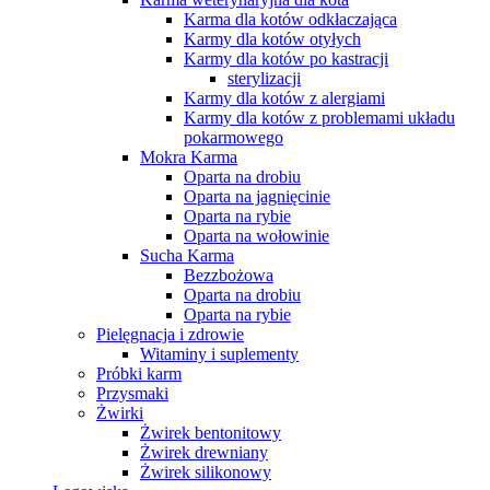
Karma dla kotów odkłaczająca
Karmy dla kotów otyłych
Karmy dla kotów po kastracji
sterylizacji
Karmy dla kotów z alergiami
Karmy dla kotów z problemami układu
pokarmowego
Mokra Karma
Oparta na drobiu
Oparta na jagnięcinie
Oparta na rybie
Oparta na wołowinie
Sucha Karma
Bezzbożowa
Oparta na drobiu
Oparta na rybie
Pielęgnacja i zdrowie
Witaminy i suplementy
Próbki karm
Przysmaki
Żwirki
Żwirek bentonitowy
Żwirek drewniany
Żwirek silikonowy