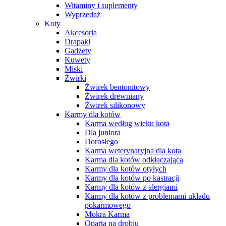
Witaminy i suplementy
Wyprzedaż
Koty
Akcesoria
Drapaki
Gadżety
Kuwety
Miski
Żwirki
Żwirek bentonitowy
Żwirek drewniany
Żwirek silikonowy
Karmy dla kotów
Karma według wieku kota
Dla juniora
Dorosłego
Karma weterynaryjna dla kota
Karma dla kotów odkłaczająca
Karmy dla kotów otyłych
Karmy dla kotów po kastracji
Karmy dla kotów z alergiami
Karmy dla kotów z problemami układu
pokarmowego
Mokra Karma
Oparta na drobiu