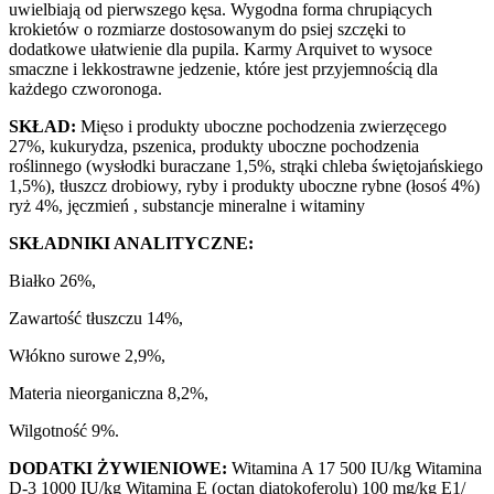
uwielbiają od pierwszego kęsa. Wygodna forma chrupiących
krokietów o rozmiarze dostosowanym do psiej szczęki to
dodatkowe ułatwienie dla pupila. Karmy Arquivet to wysoce
smaczne i lekkostrawne jedzenie, które jest przyjemnością dla
każdego czworonoga.
SKŁAD:
Mięso i produkty uboczne pochodzenia zwierzęcego
27%, kukurydza, pszenica, produkty uboczne pochodzenia
roślinnego (wysłodki buraczane 1,5%, strąki chleba świętojańskiego
1,5%), tłuszcz drobiowy, ryby i produkty uboczne rybne (łosoś 4%)
ryż 4%, jęczmień , substancje mineralne i witaminy
SKŁADNIKI ANALITYCZNE:
Białko 26%,
Zawartość tłuszczu 14%,
Włókno surowe 2,9%,
Materia nieorganiczna 8,2%,
Wilgotność 9%.
DODATKI ŻYWIENIOWE:
Witamina A 17 500 IU/kg Witamina
D-3 1000 IU/kg Witamina E (octan diatokoferolu) 100 mg/kg E1/