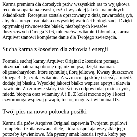
Karma premium dla dorosłych psów wszystkich ras to wyjątkowa
receptura oparta na łososiu, ryżu i wysokiej jakości naturalnych
składnikach. Receptura została opracowany z dużą zawartością ryb,
aby dostarczyć psu białka o wysokiej wartości biologicznej. Dzięki
optymalnej równowadze białek, niezbędnych kwasów
tłuszczowych Omega 3 i 6, minerałów, witamin i błonnika, karma
Arquivet stanowi kompletne danie dla Twojego zwierzęcia.
Sucha karma z łososiem dla zdrowia i energii
Formuła suchej karmy Arquivet Original z łososiem pomaga
utrzymać naturalną obronę organizmu psa, dzięki mannan-
oligosacharydom, które stymulują florę jelitową. Kwasy tłuszczowe
Omega 3 i 6, cynk i witamina A wzmacniają skórę i sierść, a miedź
dodaje jej blasku. Wysokiej jakości białko wspiera apetyt i ułatwia
trawienie. Za zdrowie skóry i sierści psa odpowiadają m.in.: cynk,
miedź, biotyna oraz witaminy A i E. Z kolei mocne zęby i kości
czworonoga wspierają: wapń, fosfor, magnez i witamina D3.
Twój pies na nowo pokocha posiłki
Karma dla psów Arquivet Original zapewnia Twojemu pupilowi
kompletną i zbilansowaną dietę, która zaspokaja wszystkie jego
potrzeby żywieniowe. Ma pyszny smak łososia i ryżu, który psy