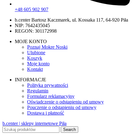
+48 605 902 907
b.center Bartosz Kaczmarek, ul. Kossaka 117, 64-920 Piła
NIP: 7642435045
REGON: 301172998
MOJE KONTO
Poznaj Mokre Noski
Ulubione
Koszyk
Moje konto
Kontakt
INFORMACJE
Polityka prywatności
Regulamin
Formularz reklamacyjny
Oświadczenie o odstapieniu od umowy
Pouczenie o odstąpieniu od umowy
Dostawa i płatność
b.center | sklepy internetowe Piła
Search