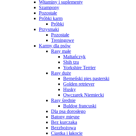
Witaminy i suplementy
Szampony
Pozostałe
Próbki karm
Próbki
Przysmaki
Pozostałe
Treningowe
Karmy dla psów
Rasy małe
Maltańczyk
Shih tzu
Yorkshire Terrier
Rasy duże
Berneński pies pasterski
Golden retriever
Husky
Owczarek Niemiecki
Rasy średnie
Buldog francuski
Dla psa dorosłego
Batony mięsne
Bez kurczaka
Bezzbożowa
Ciastka i łakocie