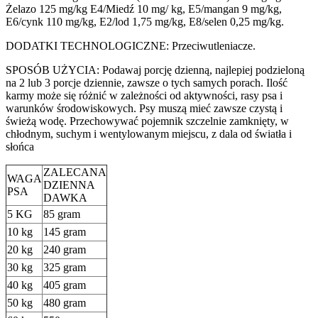
Żelazo 125 mg/kg E4/Miedź 10 mg/ kg, E5/mangan 9 mg/kg,
E6/cynk 110 mg/kg, E2/lod 1,75 mg/kg, E8/selen 0,25 mg/kg.
DODATKI TECHNOLOGICZNE: Przeciwutleniacze.
SPOSÓB UŻYCIA: Podawaj porcję dzienną, najlepiej podzieloną
na 2 lub 3 porcje dziennie, zawsze o tych samych porach. Ilość
karmy może się różnić w zależności od aktywności, rasy psa i
warunków środowiskowych. Psy muszą mieć zawsze czystą i
świeżą wodę. Przechowywać pojemnik szczelnie zamknięty, w
chłodnym, suchym i wentylowanym miejscu, z dala od światła i
słońca
ZALECANA
WAGA
DZIENNA
PSA
DAWKA
5 KG
85 gram
10 kg
145 gram
20 kg
240 gram
30 kg
325 gram
40 kg
405 gram
50 kg
480 gram