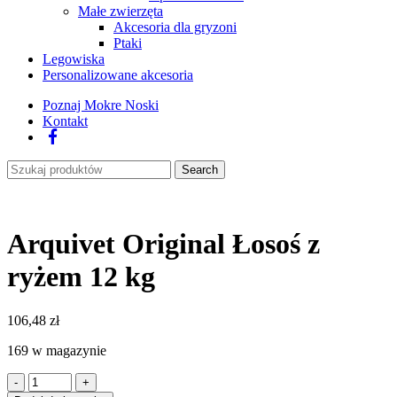
Małe zwierzęta
Akcesoria dla gryzoni
Ptaki
Legowiska
Personalizowane akcesoria
Poznaj Mokre Noski
Kontakt
Facebook
Search
Arquivet Original Łosoś z
ryżem 12 kg
106,48
zł
169 w magazynie
ilość
Arquivet