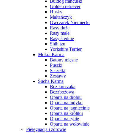
Buldog francuski
Golden retriever
Husky
Maltańczyk
Owczarek Niemiecki
Rasy duże
Rasy małe
Rasy średnie
Shih tzu
Yorkshire Terrier
Mokra Karma
Batony mięsne
Puszki
Saszetki
Zestawy
Sucha Karma
Bez kurczaka
Bezzbożowa
Oparta na drobiu
Oparta na indyku
Oparta na jagnięcinie
Oparta na króliku
Oparta na rybie
Oparta na wołowinie
Pielęgnacja i zdrowie