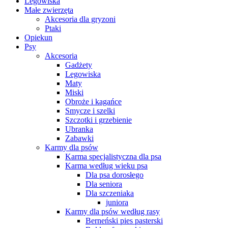
Legowiska
Małe zwierzęta
Akcesoria dla gryzoni
Ptaki
Opiekun
Psy
Akcesoria
Gadżety
Legowiska
Maty
Miski
Obroże i kagańce
Smycze i szelki
Szczotki i grzebienie
Ubranka
Zabawki
Karmy dla psów
Karma specjalistyczna dla psa
Karma według wieku psa
Dla psa dorosłego
Dla seniora
Dla szczeniaka
juniora
Karmy dla psów według rasy
Berneński pies pasterski