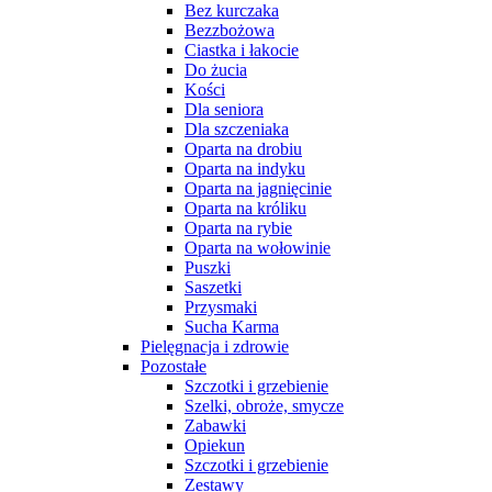
Bez kurczaka
Bezzbożowa
Ciastka i łakocie
Do żucia
Kości
Dla seniora
Dla szczeniaka
Oparta na drobiu
Oparta na indyku
Oparta na jagnięcinie
Oparta na króliku
Oparta na rybie
Oparta na wołowinie
Puszki
Saszetki
Przysmaki
Sucha Karma
Pielęgnacja i zdrowie
Pozostałe
Szczotki i grzebienie
Szelki, obroże, smycze
Zabawki
Opiekun
Szczotki i grzebienie
Zestawy