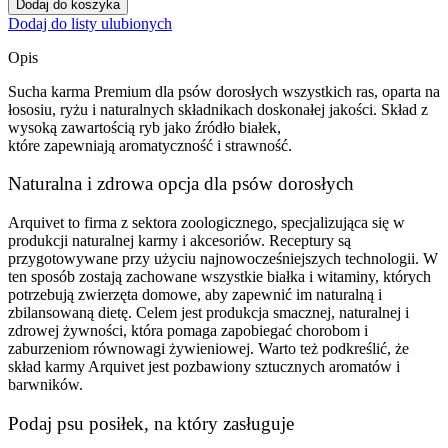
Dodaj do koszyka
Original
Dodaj do listy ulubionych
Łosoś
z
Opis
ryżem
12
Sucha karma Premium dla psów dorosłych wszystkich ras, oparta na
kg
łososiu, ryżu i naturalnych składnikach doskonałej jakości. Skład z
wysoką zawartością ryb jako źródło białek,
które zapewniają aromatyczność i strawność.
Naturalna i zdrowa opcja dla psów dorosłych
Arquivet to firma z sektora zoologicznego, specjalizująca się w
produkcji naturalnej karmy i akcesoriów. Receptury są
przygotowywane przy użyciu najnowocześniejszych technologii. W
ten sposób zostają zachowane wszystkie białka i witaminy, których
potrzebują zwierzęta domowe, aby zapewnić im naturalną i
zbilansowaną dietę. Celem jest produkcja smacznej, naturalnej i
zdrowej żywności, która pomaga zapobiegać chorobom i
zaburzeniom równowagi żywieniowej. Warto też podkreślić, że
skład karmy Arquivet jest pozbawiony sztucznych aromatów i
barwników.
Podaj psu posiłek, na który zasługuje