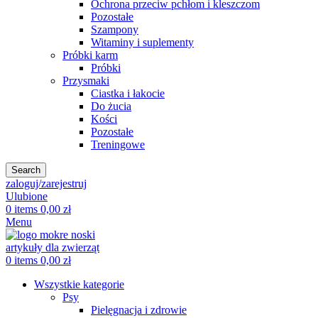
Ochrona przeciw pchłom i kleszczom
Pozostałe
Szampony
Witaminy i suplementy
Próbki karm
Próbki
Przysmaki
Ciastka i łakocie
Do żucia
Kości
Pozostałe
Treningowe
Search
zaloguj/zarejestruj
Ulubione
0
items
0,00
zł
Menu
0
items
0,00
zł
Wszystkie kategorie
Psy
Pielęgnacja i zdrowie