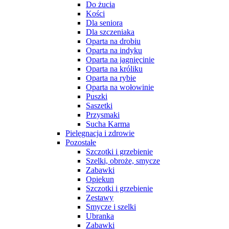
Do żucia
Kości
Dla seniora
Dla szczeniaka
Oparta na drobiu
Oparta na indyku
Oparta na jagnięcinie
Oparta na króliku
Oparta na rybie
Oparta na wołowinie
Puszki
Saszetki
Przysmaki
Sucha Karma
Pielęgnacja i zdrowie
Pozostałe
Szczotki i grzebienie
Szelki, obroże, smycze
Zabawki
Opiekun
Szczotki i grzebienie
Zestawy
Smycze i szelki
Ubranka
Zabawki