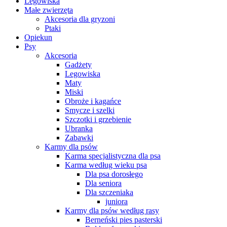
Legowiska
Małe zwierzęta
Akcesoria dla gryzoni
Ptaki
Opiekun
Psy
Akcesoria
Gadżety
Legowiska
Maty
Miski
Obroże i kagańce
Smycze i szelki
Szczotki i grzebienie
Ubranka
Zabawki
Karmy dla psów
Karma specjalistyczna dla psa
Karma według wieku psa
Dla psa dorosłego
Dla seniora
Dla szczeniaka
juniora
Karmy dla psów według rasy
Berneński pies pasterski