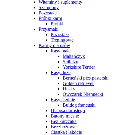
Witaminy i suplementy
Szampony
Pozostałe
Próbki karm
Próbki
Przysmaki
Pozostałe
Treningowe
Karmy dla psów
Rasy małe
Maltańczyk
Shih tzu
Yorkshire Terrier
Rasy duże
Berneński pies pasterski
Golden retriever
Husky
Owczarek Niemiecki
Rasy średnie
Buldog francuski
Dla psa dorosłego
Batony mięsne
Bez kurczaka
Bezzbożowa
Ciastka i łakocie