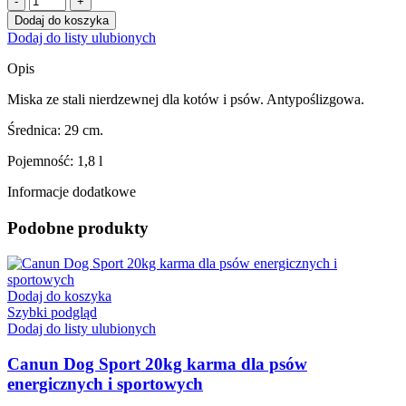
ARQUIVET
Dodaj do koszyka
Miska
Dodaj do listy ulubionych
metalowa
na
Opis
gumie
1,8L
Miska ze stali nierdzewnej dla kotów i psów. Antypoślizgowa.
śr.
29
Średnica: 29 cm.
cm
Pojemność: 1,8 l
Informacje dodatkowe
Podobne produkty
Dodaj do koszyka
Szybki podgląd
Dodaj do listy ulubionych
Canun Dog Sport 20kg karma dla psów
energicznych i sportowych