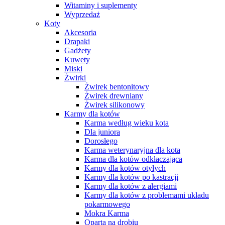
Witaminy i suplementy
Wyprzedaż
Koty
Akcesoria
Drapaki
Gadżety
Kuwety
Miski
Żwirki
Żwirek bentonitowy
Żwirek drewniany
Żwirek silikonowy
Karmy dla kotów
Karma według wieku kota
Dla juniora
Dorosłego
Karma weterynaryjna dla kota
Karma dla kotów odkłaczająca
Karmy dla kotów otyłych
Karmy dla kotów po kastracji
Karmy dla kotów z alergiami
Karmy dla kotów z problemami układu
pokarmowego
Mokra Karma
Oparta na drobiu