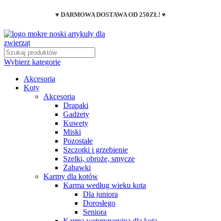
♥ DARMOWA DOSTAWA OD 250ZŁ! ♥
Wybierz kategorię
Akcesoria
Koty
Akcesoria
Drapaki
Gadżety
Kuwety
Miski
Pozostałe
Szczotki i grzebienie
Szelki, obroże, smycze
Zabawki
Karmy dla kotów
Karma według wieku kota
Dla juniora
Dorosłego
Seniora
Karma weterynaryjna dla kota