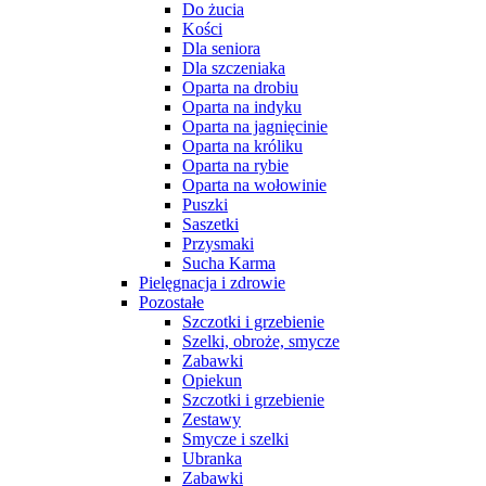
Do żucia
Kości
Dla seniora
Dla szczeniaka
Oparta na drobiu
Oparta na indyku
Oparta na jagnięcinie
Oparta na króliku
Oparta na rybie
Oparta na wołowinie
Puszki
Saszetki
Przysmaki
Sucha Karma
Pielęgnacja i zdrowie
Pozostałe
Szczotki i grzebienie
Szelki, obroże, smycze
Zabawki
Opiekun
Szczotki i grzebienie
Zestawy
Smycze i szelki
Ubranka
Zabawki