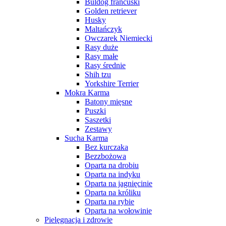
Buldog francuski
Golden retriever
Husky
Maltańczyk
Owczarek Niemiecki
Rasy duże
Rasy małe
Rasy średnie
Shih tzu
Yorkshire Terrier
Mokra Karma
Batony mięsne
Puszki
Saszetki
Zestawy
Sucha Karma
Bez kurczaka
Bezzbożowa
Oparta na drobiu
Oparta na indyku
Oparta na jagnięcinie
Oparta na króliku
Oparta na rybie
Oparta na wołowinie
Pielęgnacja i zdrowie