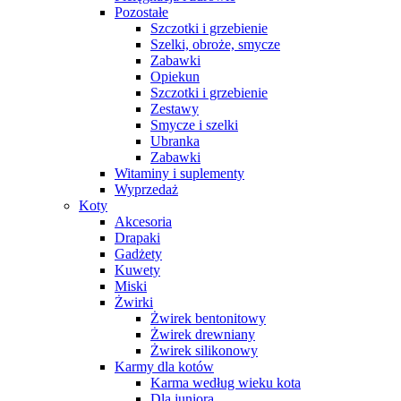
Pozostałe
Szczotki i grzebienie
Szelki, obroże, smycze
Zabawki
Opiekun
Szczotki i grzebienie
Zestawy
Smycze i szelki
Ubranka
Zabawki
Witaminy i suplementy
Wyprzedaż
Koty
Akcesoria
Drapaki
Gadżety
Kuwety
Miski
Żwirki
Żwirek bentonitowy
Żwirek drewniany
Żwirek silikonowy
Karmy dla kotów
Karma według wieku kota
Dla juniora