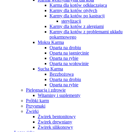
Karma dla kotów odkłaczająca
Karmy dla kotów otyłych
Karmy dla kotów po kastracji
sterylizacji
Karmy dla kotów z alergiami
Karmy dla kotów z problemami układu
pokarmowego
Mokra Karma
Oparta na drobiu
Oparta na jagnięcinie
Oparta na rybie
Oparta na wołowinie
Sucha Karma
Bezzbożowa
Oparta na drobiu
Oparta na rybie
Pielęgnacja i zdrowie
Witaminy i suplementy
Próbki karm
Przysmaki
Żwirki
Żwirek bentonitowy
Żwirek drewniany
Żwirek silikonowy