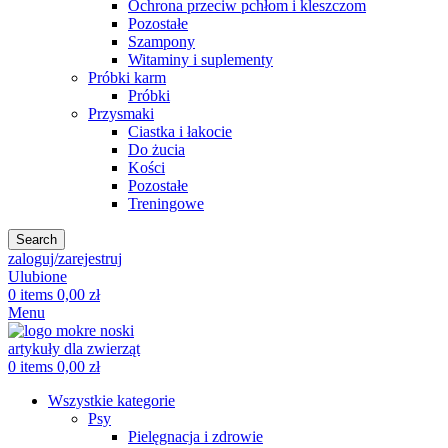
Ochrona przeciw pchłom i kleszczom
Pozostałe
Szampony
Witaminy i suplementy
Próbki karm
Próbki
Przysmaki
Ciastka i łakocie
Do żucia
Kości
Pozostałe
Treningowe
Search
zaloguj/zarejestruj
Ulubione
0
items
0,00
zł
Menu
0
items
0,00
zł
Wszystkie kategorie
Psy
Pielęgnacja i zdrowie