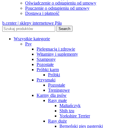
Oświadczenie o odstapieniu od umowy
Pouczenie o odstąpieniu od umowy
Dostawa i płatność
b.center | sklepy internetowe Piła
Search
Wszystkie kategorie
Psy
Pielęgnacja i zdrowie
Witaminy i suplementy
Szampony
Pozostałe
Próbki karm
Próbki
Przysmaki
Pozostałe
Treningowe
Karmy dla psów
Rasy małe
Maltańczyk
Shih tzu
Yorkshire Terrier
Rasy duże
Berneński pies pasterski