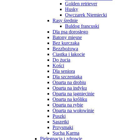
Golden retriever
Husky
Owczarek Niemiecki
Rasy średnie
Buldog francuski
Dla psa dorosłego
Batony mięsne
Bez kurczaka
Bezzbożowa
Ciastka i łakocie
Do żucia
Kości
Dla seniora
Dla szczeniaka
Oparta na drobiu
Oparta na indyku
Oparta na jagnięcinie
Oparta na króliku
Oparta na rybie
Oparta na wołowinie
Puszki
Saszetki
Przysmaki
Sucha Karma
Pielęgnacja i zdrowie