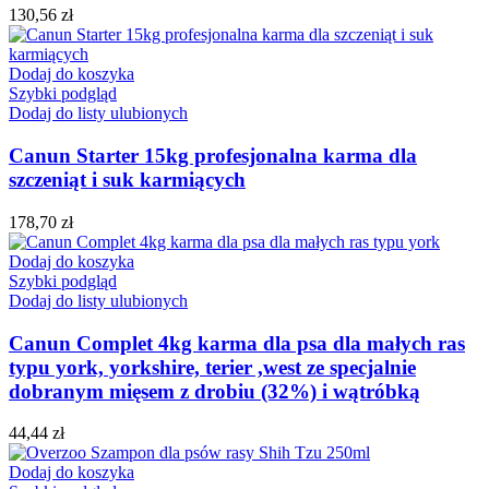
130,56
zł
Dodaj do koszyka
Szybki podgląd
Dodaj do listy ulubionych
Canun Starter 15kg profesjonalna karma dla
szczeniąt i suk karmiących
178,70
zł
Dodaj do koszyka
Szybki podgląd
Dodaj do listy ulubionych
Canun Complet 4kg karma dla psa dla małych ras
typu york, yorkshire, terier ,west ze specjalnie
dobranym mięsem z drobiu (32%) i wątróbką
44,44
zł
Dodaj do koszyka