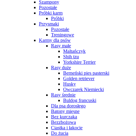
Szampony
Pozostałe
Próbki karm
Próbki
Przysmaki
Pozostałe
Treningowe
Karmy dla psów
Rasy małe
Maltańczyk
Shih tzu
Yorkshire Terrier
Rasy duże
Berneński pies pasterski
Golden retriever
Husky
Owczarek Niemiecki
Rasy średnie
Buldog francuski
Dla psa dorosłego
Batony mięsne
Bez kurczaka
Bezzbożowa
Ciastka i łakocie
Do żucia