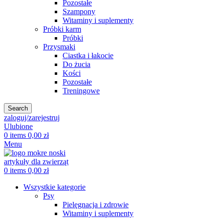
Pozostałe
Szampony
Witaminy i suplementy
Próbki karm
Próbki
Przysmaki
Ciastka i łakocie
Do żucia
Kości
Pozostałe
Treningowe
Search
zaloguj/zarejestruj
Ulubione
0
items
0,00
zł
Menu
0
items
0,00
zł
Wszystkie kategorie
Psy
Pielęgnacja i zdrowie
Witaminy i suplementy