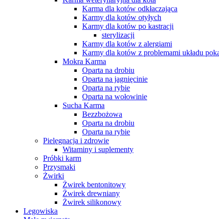
Karma dla kotów odkłaczająca
Karmy dla kotów otyłych
Karmy dla kotów po kastracji
sterylizacji
Karmy dla kotów z alergiami
Karmy dla kotów z problemami układu po
Mokra Karma
Oparta na drobiu
Oparta na jagnięcinie
Oparta na rybie
Oparta na wołowinie
Sucha Karma
Bezzbożowa
Oparta na drobiu
Oparta na rybie
Pielęgnacja i zdrowie
Witaminy i suplementy
Próbki karm
Przysmaki
Żwirki
Żwirek bentonitowy
Żwirek drewniany
Żwirek silikonowy
Legowiska