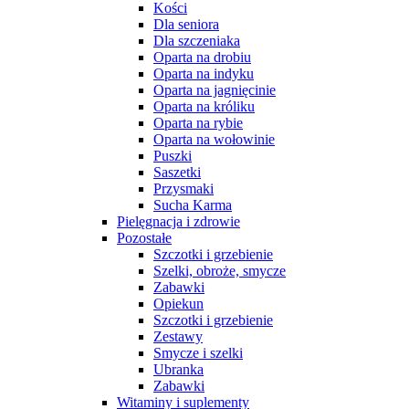
Kości
Dla seniora
Dla szczeniaka
Oparta na drobiu
Oparta na indyku
Oparta na jagnięcinie
Oparta na króliku
Oparta na rybie
Oparta na wołowinie
Puszki
Saszetki
Przysmaki
Sucha Karma
Pielęgnacja i zdrowie
Pozostałe
Szczotki i grzebienie
Szelki, obroże, smycze
Zabawki
Opiekun
Szczotki i grzebienie
Zestawy
Smycze i szelki
Ubranka
Zabawki
Witaminy i suplementy