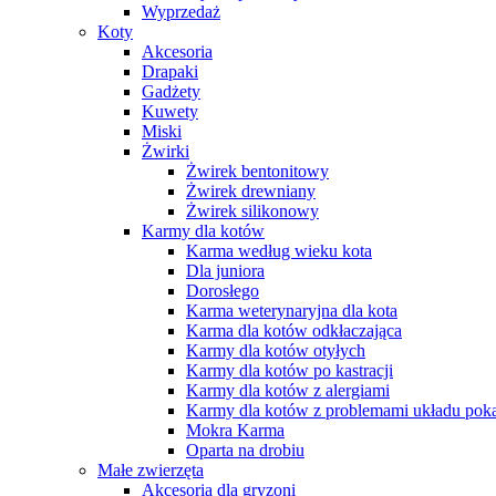
Wyprzedaż
Koty
Akcesoria
Drapaki
Gadżety
Kuwety
Miski
Żwirki
Żwirek bentonitowy
Żwirek drewniany
Żwirek silikonowy
Karmy dla kotów
Karma według wieku kota
Dla juniora
Dorosłego
Karma weterynaryjna dla kota
Karma dla kotów odkłaczająca
Karmy dla kotów otyłych
Karmy dla kotów po kastracji
Karmy dla kotów z alergiami
Karmy dla kotów z problemami układu po
Mokra Karma
Oparta na drobiu
Małe zwierzęta
Akcesoria dla gryzoni