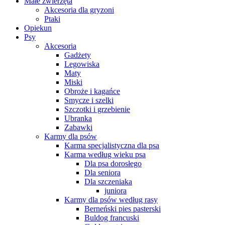
Małe zwierzęta
Akcesoria dla gryzoni
Ptaki
Opiekun
Psy
Akcesoria
Gadżety
Legowiska
Maty
Miski
Obroże i kagańce
Smycze i szelki
Szczotki i grzebienie
Ubranka
Zabawki
Karmy dla psów
Karma specjalistyczna dla psa
Karma według wieku psa
Dla psa dorosłego
Dla seniora
Dla szczeniaka
juniora
Karmy dla psów według rasy
Berneński pies pasterski
Buldog francuski