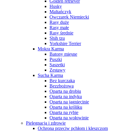
Golden retriever
Husky
Maltańczyk
Owczarek Niemiecki
Rasy duże
Rasy małe
Rasy średnie
Shih tzu
Yorkshire Terrier
Mokra Karma
Batony mięsne
Puszki
Saszetki
Zestawy
Sucha Karma
Bez kurczaka
Bezzbożowa
Oparta na drobiu
Oparta na indyku
Oparta na jagnięcinie
Oparta na króliku
Oparta na rybie
Oparta na wołowinie
Pielęgnacja i zdrowie
Ochrona przeciw pchłom i kleszczom